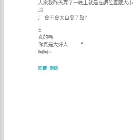
人家我昨天弄了一晚上就是在調位置跟大小
耶
ㄏ 會不會太自戀了點?
E
真的嗎
你真是大好人˙
呵呵~
回覆
刪除