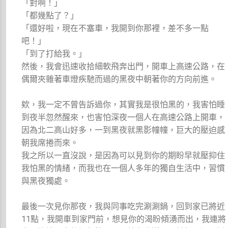
「對啊！」
「都幾點了？」
「還好啦，現在不塞車，我開到你那裡，差不多一點
吧！」
「到了打給我。」
然後，我會迅速收拾細軟飛奔出門，開車上高速公路，在
偶爾夾雜著車燈疾馳而過的黑夜中朝著你的方向前進。
欸，我一定不曾告訴過你，其實我是很怕黑的，我害怕睡
到夜半忽然醒來，也害怕深夜一個人在高速公路上開車，
因為北二高山好多，一到黑夜就黑影幢幢，巨大的壓迫感
朝我席捲而來。
我之所以一直沒說，是因為可以見到你的期盼早就壓抑住
我怕黑的情緒，而我也在一個人多年的獨自生活中，習慣
與黑夜獨處。
最後一次見你那夜，我與同事吃完涮涮鍋，回到家已將近
11點，我開車到家門前，想見你的渴盼傾湧而出，我連將