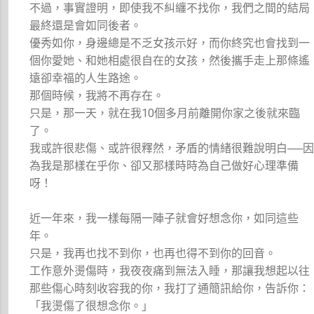
不過，事實證明，即使我不糾纏不找你，我們之間的結局
最終還是會如同後者。
優秀如你，身邊總是不乏女孩示好，而你終究也會找到一
個你愛她、和她相處很自在的女孩，然後攜手走上那條遙
遠卻幸福的人生路途。
那個時候，我將不再存在。
只是，那一天，就在我10個多月前離開你家之後就來臨
了。
我或許很悲傷、或許很釋然，矛盾的情緒很難說明白──
為我是那樣在乎你、卻又那樣時時為自己做好心理準備
呀！
近一年來，我一樣每隔一陣子就會好想念你，如同這些
年。
只是，我再也找不到你，也再也得不到你的回音。
工作意外燙傷時，我夜夜痛到無法入睡，那讓我想起以往
那些傷心時刻收容我的你，我打了通簡訊給你，告訴你：
「我燙傷了很想念你。」