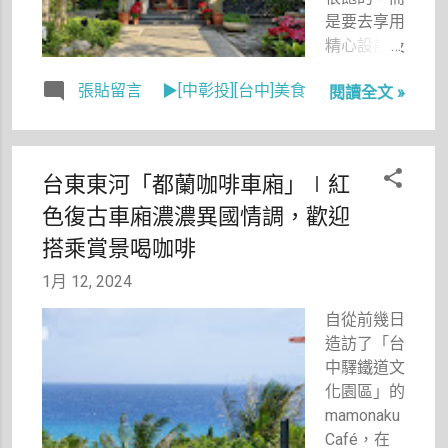
是要去享用
精心設計及
用心烹調的
張貼留言
▶[中彰投][台中]美食
閱讀全文 »
美味。 從
11月的
「說故事的
人」(食記
台東東河「都蘭咖啡車廂」∣紅
還沒寫，因
色復古車廂濃濃異國情調，歡迎
為已忘
光……)，12
搭乘賞景喝咖啡
月的「JL
1月 12, 2024
Studio」，
到這個月的
自從前幾日
「中山招待
造訪了「台
所」，感謝
中驛鐵道文
粉紅姊妹陪
化園區」的
我一起完成
mamonaku
11月及1月
Café，在