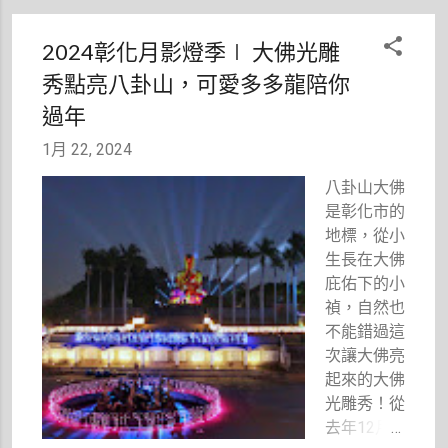
Narratore
呢？難道是
」義式餐廳
因為北區有
2024彰化月影燈季∣ 大佛光雕
時，就超想
台中市立體
秀點亮八卦山，可愛多多龍陪你
進去吃吃
育場？又有
看。想像
過年
體育大學
著，在這棟
嗎？？？但
1月 22, 2024
有歷史、有
是，無論如
故事的百年
何，感覺應
八卦山大佛
建築之中，
該慵慵懶懶
是彰化市的
優雅品味著
的小土匪運
地標，從小
餐桌上的佳
動起來也是
生長在大佛
餚，那該是
超可愛的
庇佑下的小
多麼享受的
啦！
禎，自然也
一件事啊！
不能錯過這
話不多說，
次讓大佛亮
馬上邀約粉
起來的大佛
紅姊妹一起
光雕秀！從
去共享美味
去年12月
時光。