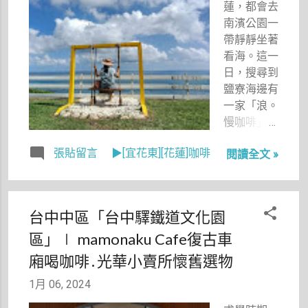
蓮，都會去
有綿長海岸
南濱公園一
線的台東自
帶靜靜坐著
然也不例
看海。這一
外。搜尋到
日，搜尋到
「都蘭咖啡
鹽寮海邊有
車廂」時，
一家「浪。
我如獲至
慢咖啡」，
寶。紅色的
坐擁海景第
美式復古車
張貼留言
▶[宜花東][花蓮]咖啡
閱讀全文 »
一排美景，
廂停靠在都
且不收入園
蘭海岸邊，
費，馬上駕
車廂頂部架
車前往，想
台中中區「台中驛鐵道文化園
設幾張白色
把握天氣好
陽傘，紅色
區」∣ mamonaku Cafe復古車
的時間，靜
郵筒依偎在
靜在海邊賴
廂喝咖啡․光華小賣所懷舊選物
側，與青青
上一下午。
草地、蔚藍
1月 06, 2024
大海交織出