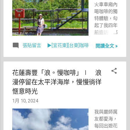
的美食夢
火車車廂內
想。選擇中
喝咖啡的獨
山招待所理
特體驗，勾
由很簡單，
起了我四年
因為耳聞大
前造訪「都
名已久，且
蘭咖啡車
有供應蔬食
張貼留言
▶[宜花東][台東]咖啡
閱讀全文 »
廂」的回
饗宴，這樣
憶，於是翻
仙女就可以
出照片，想
跟我們一起
與大家分享
花蓮壽豐「浪。慢咖啡」∣ 浪
大快朵頤
一番。 與
啦！
漫停留在太平洋海岸，慢慢徜徉
嚴師厲友同
樣喜歡看海
愜意時光
的我，總會
1月 10, 2024
在出遊之
時，安排一
我與嚴師厲
些悠閒看海
友都愛海，
的行程，這
每回出遊花
一日來到擁