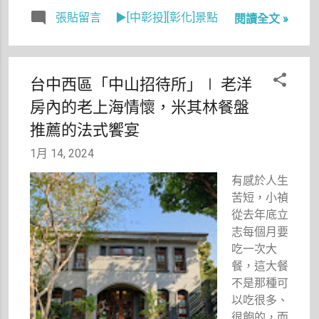
底活動開始
張貼留言
▶[中彰投][彰化]景點
閱讀全文 »
就想上山看
光雕秀，拖
著拖著直到
1月中才上
台中西區「中山招待所」∣ 老洋
山，我也算
房內的老上海情懷，米其林餐盤
夠懶了啊！
一定是因為
推薦的法式饗宴
就讀國中的
1月 14, 2024
時候，爬了
3年的八卦
有感於人生
山上學才會
苦短，小禎
這樣啊啊啊
從去年底立
啊！
志每個月要
吃一次大
餐，這大餐
不是那種可
以吃很多、
很飽的，而