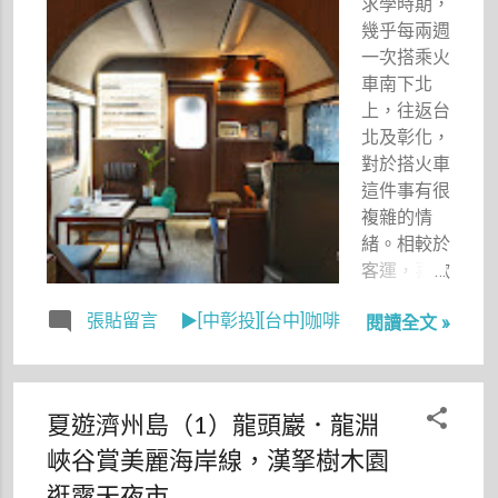
求學時期，
濃濃異國情
幾乎每兩週
調，這幕場
一次搭乘火
景怎不教人
車南下北
沉醉呢？
上，往返台
北及彰化，
對於搭火車
這件事有很
複雜的情
緒。相較於
客運，喜歡
它較為平穩
張貼留言
▶[中彰投][台中]咖啡
閱讀全文 »
的行駛及明
亮的空間，
但另一方
面，假設買
夏遊濟州島（1）龍頭巖．龍淵
到靠走道的
峽谷賞美麗海岸線，漢拏樹木園
位置，經常
被站票的乘
逛露天夜市