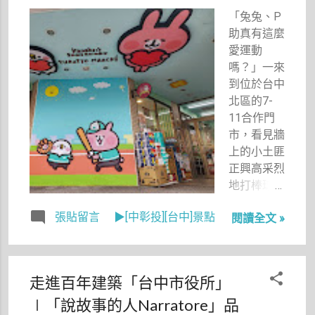
「兔兔、P
助真有這麼
愛運動
嗎？」一來
到位於台中
北區的7-
11合作門
市，看見牆
上的小土匪
正興高采烈
地打棒球，
右側的牆壁
張貼留言
▶[中彰投][台中]景點
閱讀全文 »
上兔P還手
持桌球拍、
左側的櫥窗
是正在參加
走進百年建築「台中市役所」
跑步比賽，
∣「說故事的人Narratore」品
我心中不免