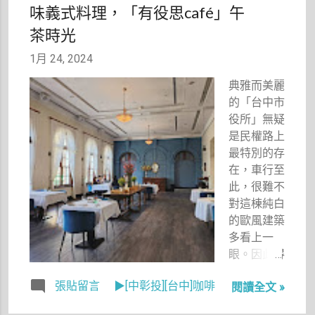
生起濃濃的
味義式料理，「有役思café」午
疑惑？ 上
茶時光
次在台南關
廟服務區遇
1月 24, 2024
見棒球主題
典雅而美麗
的聯名店還
的「台中市
可以理解，
役所」無疑
因為台南是
是民權路上
統一獅的主
最特別的存
場，畢竟聯
在，車行至
名店者的主
此，很難不
題都會緊扣
對這棟純白
地方特色，
的歐風建築
那麼台中北
多看上一
區既打棒
眼。因此得
球、又打桌
知二樓進駐
球、跑
張貼留言
▶[中彰投][台中]咖啡
閱讀全文 »
了「說故事
步……這又
的人
是為什麼