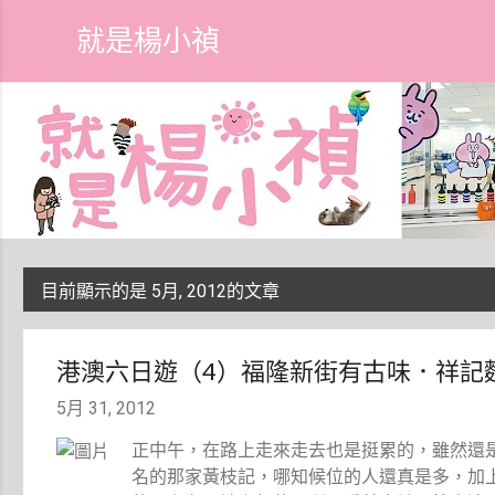
就是楊小禎
目前顯示的是 5月, 2012的文章
發
表
港澳六日遊（4）福隆新街有古味．祥記
文
5月 31, 2012
章
正中午，在路上走來走去也是挺累的，雖然還
名的那家黃枝記，哪知候位的人還真是多，加