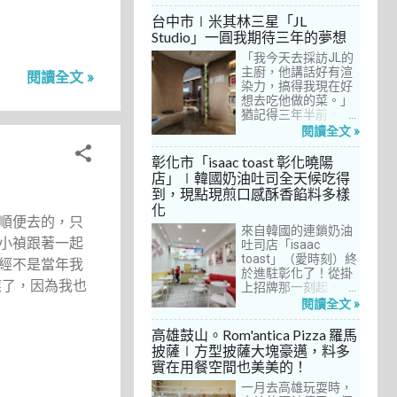
5
館」，理由很簡單：
放預約入住、用餐。
7月 2024
歐法套餐1680元起的
自從十多年前搬回彰
台中市∣米其林三星「JL
3
6月 2024
價位可以接受，而且
化之後，小禎才開始
Studio」一圓我期待三年的夢想
不是無菜單料理，從
上春水堂吃飯、喝
3
5月 2024
開胃菜、湯品、主
「我今天去採訪JL的
茶，有一度還把春水
菜、甜點等，通通可
主廚，他講話好有渲
堂當麵店在吃，每週
4
閱讀全文 »
4月 2024
以選自己喜歡的，小
染力，搞得我現在好
到台中上課時，總忍
9
禎覺得能夠自由搭配
想去吃他做的菜。」
不住奔入春水堂，點
3月 2024
很讚！而且「法森小
猶記得三年半前，當
上一碗「XO醬拌麵」
6
2月 2024
館」是台中老字號的
米其林評鑑要來台中
搭配一杯茶飲，後來
閱讀全文 »
法式餐廳，網路好評
之前，我接搞的雜誌
也嘗試過其他茶點，
8
1月 2024
不斷，能夠屹立不搖
做了一次得獎預測，
對春水堂的餐飲很有
彰化市「isaac toast 彰化曉陽
這麼多年，一定有它
於是我因為工作踏入
信心。因此，一得知
10
店」∣韓國奶油吐司全天候吃得
12月 2023
的道理在呀！
JL Studio，當天回家
秋山居是春水堂創辦
到，現點現煎口感酥香餡料多樣
1
之後，我就迫不及待
人開設的，感覺就是
11月 2023
化
對嚴師厲友嚷嚷著。
品質保證，對喜愛美
順便去的，只
3
10月 2023
從事美食採訪20多
食的小禎而言，自然
來自韓國的連鎖奶油
小禎跟著一起
年，只採訪沒吃的店
深具吸引力。
吐司店「isaac
4
9月 2023
也不計其數，但從沒
toast」（愛時刻）終
經不是當年我
有一家餐廳讓我這樣
5
於進駐彰化了！從掛
8月 2023
應了，因為我也
充滿渴望，留下「真
上招牌那一刻起，小
1
的好想吃吃看」的懸
7月 2023
禎就想著找時間來吃
閱讀全文 »
念。
吃看。之前就關注這
1
7月 2022
家連鎖店許久，只是
高雄鼓山。Rom'antica Pizza 羅馬
每次去台中誘惑實在
1
披薩∣方型披薩大塊豪邁，料多
6月 2022
太多了！就……，這一
實在用餐空間也美美的！
11
次離家這麼近，不來
5月 2022
吃真的說不過去。
一月去高雄玩耍時，