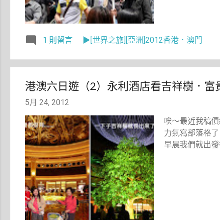
1 則留言
▶[世界之旅][亞洲]2012香港．澳門
港澳六日遊（2）永利酒店看吉祥樹．富
5月 24, 2012
唉～最近我稿債
力氣寫部落格了
早晨我們就出發