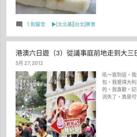
1 則留言
▶[北北基][台北]美食
港澳六日遊（3）從議事庭前地走到大三
5月 27, 2012
吼～寫到這，我
包，我覺得大利
的，我喜歡。記
消失了，真是可