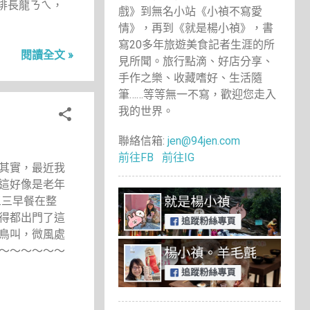
排長龍ㄋㄟ，
戲》到無名小站《小禎不寫愛
情》，再到《就是楊小禎》，書
寫20多年旅遊美食記者生涯的所
閱讀全文 »
見所聞。旅行點滴、好店分享、
手作之樂、收藏嗜好、生活隨
筆……等等無一不寫，歡迎您走入
我的世界。
聯絡信箱:
jen@94jen.com
前往FB
前往IG
其實，最近我
這好像是老年
三三早餐在整
得都出門了這
鳥叫，微風處
～～～～～～