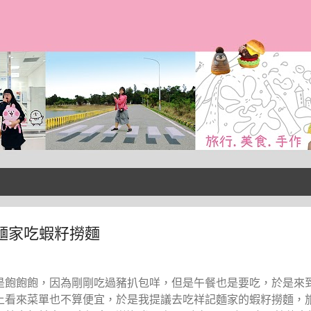
跳到主要內容
麵家吃蝦籽撈麵
是飽飽飽，因為剛剛吃過豬扒包咩，但是午餐也是要吃，於是來
上看來菜單也不算便宜，於是我提議去吃祥記麵家的蝦籽撈麵，