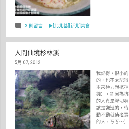
3 則留言
▶[北北基][新北]美食
人間仙境杉林溪
5月 07, 2012
我記得，很小的
的，也不太記得
本來極力想抗拒
錢），卻因為抗
的人真是親切啊
該是謙遜的，待
動不動就倚老賣
的人，ㄎㄎ～）