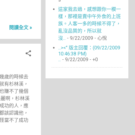
4
6月 2014
4
這家我去過，感想跟你一模一
5月 2014
樣，那裡是賣中午外食的上班
3
4月 2014
族。人客一多的時候不得了，
3
3月 2014
閱讀全文 »
亂沒品質的，所以就
9
2月 2014
沒...
- 9/22/2009
- 心悅
9
1月 2014
...><" 版主回覆：(09/22/2009
7
12月 2013
10:46:38 PM)
9
...
- 9/22/2009
- +0
11月 2013
4
10月 2013
4
幾歲的時候去
9月 2013
就有杉林溪，
10
8月 2013
也賺不了幾個
14
7月 2013
美麗啊，杉林溪
12
6月 2013
成功的人，應
15
5月 2013
都該認識他，
18
4月 2013
怪當不了成功
16
3月 2013