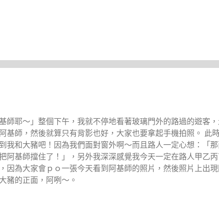
基師耶～」整個下午，我就不停地看著玻璃門外的路過的遊客，
阿基師，然後就算只有背影也好，大家也要拿起手機拍照。 此
到我和大豬吧！因為我們面對窗外啊～而且路人一定心想：「那
把阿基師擋住了！」，另外我深深感覺我今天一定在路人甲乙丙
，因為大家會ｐｏ一張今天看到阿基師的照片，然後照片上出現
大豬的正面，阿咧～。