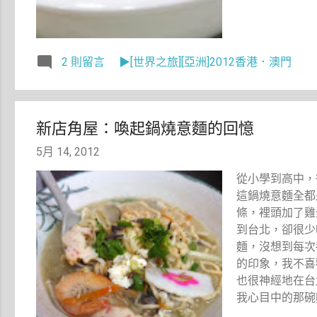
2 則留言
▶[世界之旅][亞洲]2012香港．澳門
新店角屋：喚起鍋燒意麵的回憶
5月 14, 2012
從小學到高中，
這鍋燒意麵全都
條，裡頭加了雞
到台北，卻很少
麵，沒想到每次
的印象，我不喜
也很神經地在台
我心目中的那碗