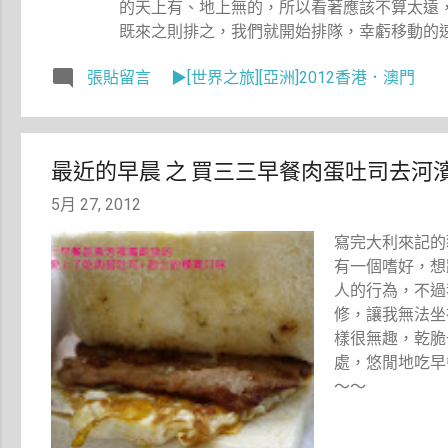
的天上有、地上無的，所以看著應該不算太遠
既來之則排之，我們就開始排隊，幸虧移動的速
張貼留言
▶[世界之旅][亞洲]2012香港．澳門
最近的早晨 之 買三三早餐肉蛋吐司去河
5月 27, 2012
寫完大利來記的
有一個嗜好，想
人的行為，不過
修，讓我無法坐
樣很無趣，乾脆
處，悠閒地吃早
～～