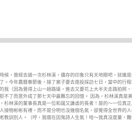
時候，曾經去過一次杉林溪，儘存的印象只有天地眼吧，就連是
了。今年農曆春節後，接了案子要去南投採訪七日，當中的行程
的我（因為覺得上山一趟路遠，進去又要花上大半天走路拍照，
拒不了而意外成了那七天中最難忘的回憶。 因為，杉林溪真是
，杉林溪的董事長真是一位和藹又謙虛的長者！是的～一位真正
人接物彬彬有禮，而不是分明也沒幾個名氣，卻覺得全世界的人
老教訓別人。（哼，我還在因鬼詩人生氣！哈～我真沒度量，難