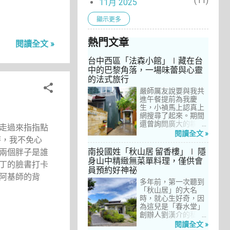
11
11月 2025
9
10月 2025
顯示更多
9
9月 2025
熱門文章
9
閱讀全文 »
8月 2025
8
7月 2025
台中西區「法森小館」∣藏在台
中的巴黎角落，一場味蕾與心靈
3
6月 2025
的法式旅行
8
5月 2025
嚴師厲友說要與我共
進午餐提前為我慶
9
4月 2025
生，小禎馬上認真上
10
網搜尋了起來。期間
3月 2025
還曾詢問廣大的親友
走過來指指點
4
2月 2025
們有沒有推薦的餐
閱讀全文 »
時，我不免心
廳，但是只有小禎的
11
1月 2025
阿姨及桄甄老師誠懇
南投國姓「秋山居 留香樓」∣ 隱
兩個胖子是誰
給我建議，其他都是
3
身山中精緻無菜單料理，僅供會
12月 2024
丁的臉書打卡
一堆來亂的！哈～ 從
員預約好神祕
7
台北君品酒店的「頤
11月 2024
阿基師的背
宮」到台中的
多年前，第一次聽到
6
10月 2024
「澀」，再比較了幾
「秋山居」的大名
間價位較親民的牛排
時，就心生好奇，因
4
9月 2024
餐廳……，最終，小禎
為這兒是「春水堂」
選定了阿姨及表弟剛
創辦人劉漢介的私人
9
8月 2024
去吃過的「法森小
招待所，只對會員開
閱讀全文 »