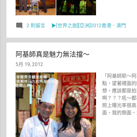
2 則留言
▶[世界之旅][亞洲]2012香港．澳門
阿基師真是魅力無法擋～
5月 19, 2012
「阿基師耶～阿
點，望著裡面的
想，應該都是拍
啊？？？吼～都
照上曝光率很高
面、我的側面、