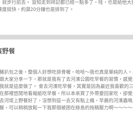
，就步行前去。 豈知走到祥記都已經一點多了，哇，也是給他大
度挺快，約莫20分鐘也是排到了。
濱野餐
豬扒包之後，整個人好想吃排骨喔，哈哈～我也真是單純的人。
跟大家分享一下，那就是我有了去河濱公園吃早餐的習慣，感覺
我就是這麼做了。 會去河濱吃早餐，其實是因為最近我喜歡的
在那裡悠閒地看報紙吃早餐，所以本來買了外帶要回家吃，卻覺
去河堤上野餐好了，沒想到這一去又有點上癮，早晨的河濱蟲鳴
餐，可以稍稍放鬆一下我那個被困在綠島的拖稿壓力啊～～～～