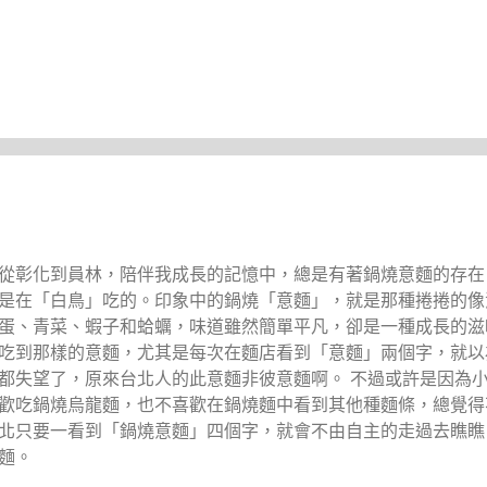
從彰化到員林，陪伴我成長的記憶中，總是有著鍋燒意麵的存在
是在「白鳥」吃的。印象中的鍋燒「意麵」，就是那種捲捲的像
蛋、青菜、蝦子和蛤蠣，味道雖然簡單平凡，卻是一種成長的滋
吃到那樣的意麵，尤其是每次在麵店看到「意麵」兩個字，就以
都失望了，原來台北人的此意麵非彼意麵啊。 不過或許是因為
歡吃鍋燒烏龍麵，也不喜歡在鍋燒麵中看到其他種麵條，總覺得
北只要一看到「鍋燒意麵」四個字，就會不由自主的走過去瞧瞧
麵。