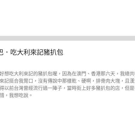
巴．吃大利來記豬扒包
好想吃大利來記的豬扒包喔，因為在澳門、香港那六天，我總共
來記挺合我胃口，沒有傳說中那樣乾、硬啊，排骨肉大塊，且漢
得以前台灣曾經流行過一陣子，當時街上好多豬扒包的店，但是
惜，我想吃說。