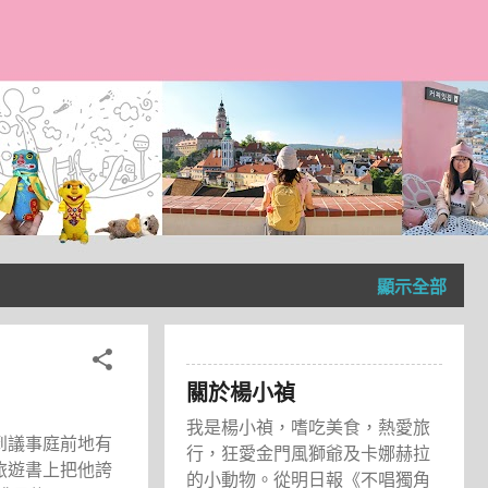
顯示全部
關於楊小禎
我是楊小禎，嗜吃美食，熱愛旅
到議事庭前地有
行，狂愛金門風獅爺及卡娜赫拉
旅遊書上把他誇
的小動物。從明日報《不唱獨角