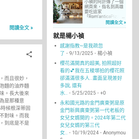
14
4月 2022
小禎的阿計傳了一個
網頁來，指名到高雄
13
11月 2018
要吃這家
「Rom'anticaPizza
5
9月 2018
羅馬披薩」，看了圖
閱讀全文 »
4
片及介紹，思緒瞬間
8月 2018
閱讀全文 »
被拉回了18年前的義
1
就是楊小禎
4月 2017
大利。當年遊義大利
時，就在街頭看到不
5
6月 2016
感謝指教~是我疏忽
少披薩店，一字排開
的各式披薩看起來琳
2
了
- 9/13/2025
- 楊小禎
5月 2016
瑯滿目，走進店內就
18
能點上一塊喜愛的口
1月 2016
櫻花滿開真的超美, 拍照超好
味大快朵頤，真的好
16
看的💕我在五稜墎拍的櫻花照
12月 2015
懷念啊！沒想到台灣
也有類似的披薩店。
郤滿滿很多人...畫面呈現差好
，而且很妙，
11
10月 2015
走！就到高雄吃披薩
多說, 還有
泡麵的油炸麵
去！
6
3月 2015
水...
- 5/25/2025
- +0
味。長大後來
1
2月 2015
為是那種意
永和國光路的金門廣東粥是原
8
1月 2015
小時候根深蒂固
金門新興廣東粥第一代老板的
1
12月 2014
不對味。而我
女兒女婿開的。2024年第二代
4
，到底是不是
9月 2014
女兒女婿的第三代
1
7月 2014
女...
- 10/19/2024
- Anonymou
s