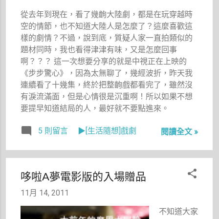
風格唷～ㄟ
始翻起金門
ㄟㄟ，於是
的地圖、查
從去年到現在，看了幾齣大陸劇，都是在玩穿越時
我馬上鬼迷
起金門的資
空的情節，也不知道大陸人是怎麼了？這麼喜歡這
心竅的報了
料，想像
樣的劇情？不過，說到底，質疑人家一直拍類似的
名，還火速
著，下一次
題材同時，我也看得津津有味，又是怎麼回事
線上繳了學
再遊金門，
啊？？？ 這一次想要分享的就是中視正在上映的
費，想讓自
要去哪兒和
《步步驚心》，因為太無聊了，幾經波折，昨天我
己沒有後悔
哪兒，要去
連續看了十幾集，終於把整齣戲都看完了，雖然沒
的機會。因
看什麼跟什
有淚流滿面，但是心情很是沉重啊！所以如果不想
為如果不繳
麼，然後，
要提早知道結局的人，最好就不要點進來。
錢，我過沒
金門的旅遊
兩天就會反
5 則留言
▶[生活隨想]戲劇
計畫就慢慢
閱讀全文 »
悔了啦！
成形了！
在查閱這些
資料的同
哆啦A夢電影版的入場贈品
時，也發現
金門山外的
11月 14, 2011
津味廣東粥
不知道大家
頗受好評，