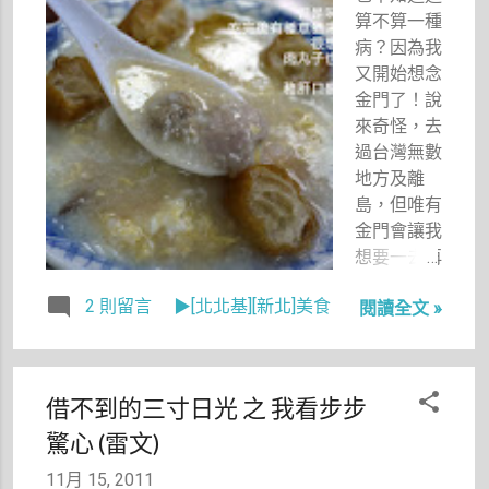
水彩的課
算不算一種
以給她看小
程，不就正
病？因為我
時候自己愛
和小修上的
又開始想念
哭的模樣和
一模一樣
金門了！說
可愛的模
嗎？？？
來奇怪，去
樣，ㄎㄎ～
此時，心中
過台灣無數
突然出現一
地方及離
股靡靡之音
島，但唯有
──我也要
金門會讓我
去學，以後
想要一去再
我再開店的
去，眷戀著
2 則留言
▶[北北基][新北]美食
話，店裡的
閱讀全文 »
那片土地與
菜單我要～
人情，想念
～～～用～
著金門的風
～～～～畫
景和美食，
借不到的三寸日光 之 我看步步
～～～～～
想念著好多
驚心 (雷文)
的，這樣會
好多 …… 。
有更可愛的
於是，我開
11月 15, 2011