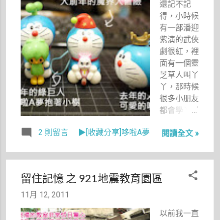
還記不記
這就讓我想
得，小時候
到久仰中和
有一部潘迎
景安路上的
紫演的武俠
津味大名已
劇很紅，裡
久，可惜離
面有一個靈
我家遠了
芝草人叫丫
點，又只賣
丫，那時候
晚餐到宵
很多小朋友
夜，所以這
都會學丫丫
麼多年來一
叫，後來又
直無緣去
2 則留言
▶[收藏分享]哆啦A夢
閱讀全文 »
出了另外一
吃，就算路
部戲也很
過那邊時，
紅，裡面有
也都剛好是
一個頭很
非營業時
留住記憶 之 921地震教育園區
大，頭上有
間，於是沒
一根像燈籠
吃晚餐飢腸
11月 12, 2011
魚的人物—
轆轆的我，
以前我一直
嗶啵。因為
馬上按耐不