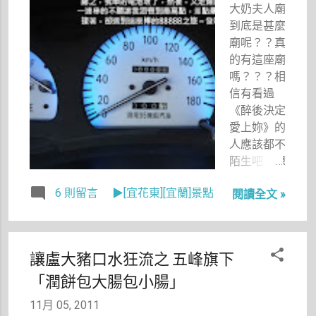
此，今年我
不少人來買
大奶夫人廟
考慮，畢竟
和阿成去看
宵夜外帶，
到底是甚麼
會直覺以為
哆啦A夢的
還有位先生
廟呢？？真
那是看了會
長篇電影
一買就是好
的有這座廟
心情不好、
《大雄與鐵
多碗，讓我
嗎？？？相
勾起驚恐回
人兵團》
著實等了一
信有看過
憶的地方。
時，當哆啦
會，還好店
《醉後決定
Ａ夢把聖誕
裡有很多壹
愛上妳》的
武士的頭腦
週刊可以
人應該都不
改造成一隻
看，讓我打
陌生吧！想
小鳥、而大
發時間。
當初，看電
雄說：「就
這次我點的
6 則留言
▶[宜花東][宜蘭]景點
閱讀全文 »
視劇的時
叫你嗶啵
不是招牌及
候，這個名
吧！」時，
第粥，及第
字一出來就
我忍不住狂
粥裡面是有
已經夠好笑
笑到飆淚，
讓盧大豬口水狂流之 五峰旗下
肉丸、豬肉
了，加上廟
真是太好笑
片、豬肝
「潤餅包大腸包小腸」
祝在那邊跳
了啦！
等，我點的
「我是說這
11月 05, 2011
是多５元的
個鞋，不是