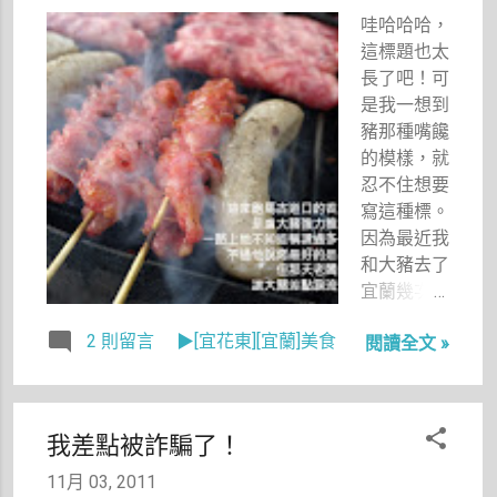
艇仔粥，有
那個血。」
哇哈哈哈，
上述的料之
更讓我和阿
這標題也太
外，還多了
成笑到東倒
長了吧！可
花枝和蝦
西歪，在家
是我一想到
仁，感覺比
裡還學著她
豬那種嘴饞
較花俏適合
的口音在那
的模樣，就
我。 出門
邊一邊跳一
忍不住想要
前就流覽了
邊講一邊狂
寫這種標。
一下網路上
笑。不過，
因為最近我
的文章，發
其實更讓我
和大豬去了
現有報導說
感興趣的就
宜蘭幾次，
老闆因為有
是電視裡，
他每次都規
加入自製的
2 則留言
▶[宜花東][宜蘭]美食
那可愛、純
閱讀全文 »
劃好要順路
調味料，所
樸、小巧、
去買啥，要
以粥比較
又像佇立在
早點收工去
香。果然一
田園中的大
吃啥，讓我
上桌後，就
我差點被詐騙了！
奶夫人廟到
真是見識到
聞到那獨門
底在
「豬的身材
11月 03, 2011
調味料的香