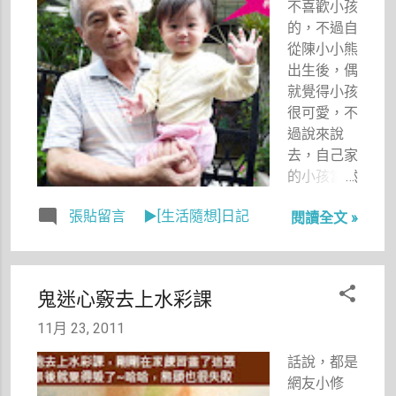
不喜歡小孩
的，不過自
從陳小小熊
出生後，偶
就覺得小孩
很可愛，不
過說來說
去，自己家
的小孩當然
是最可愛的
張貼留言
▶[生活隨想]日記
閱讀全文 »
囉，所以每
次回彰化我
都忍不住幫
陳小小熊拍
鬼迷心竅去上水彩課
很多照片，
這次還有影
11月 23, 2011
音版，看她
話說，都是
跳舞超好玩
網友小修
的，不過我