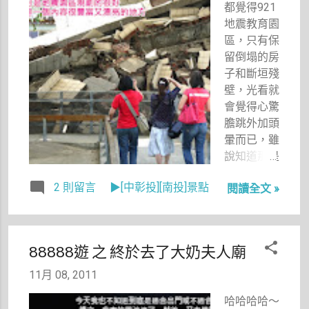
都覺得921
阿成為了玩
住蠢蠢欲動
地震教育園
遊戲申請很
的心，穿上
區，只有保
多不同帳
衣服奔出門
留倒塌的房
號，有天他
去，開著車
子和斷垣殘
心血來潮把
直往中和
壁，光看就
其中一個帳
去。 一到
會覺得心驚
號的名字取
津味，感覺
膽跳外加頭
為嗶啵，從
店面滿新
暈而已，雖
此這個名字
的，好像不
說知道那是
常在我們的
太像之前路
台灣的一頁
日常生活中
過看到的店
2 則留言
▶[中彰投][南投]景點
閱讀全文 »
歷史，但是
出現，往往
面，不知道
心中不免有
為了玩對戰
是不是老闆
些抗拒。也
遊戲，我們
有搬遷到隔
就是說，如
兩人都會互
壁幾戶的店
88888遊 之 終於去了大奶夫人廟
果要安排旅
相問，你現
面？ 雖然
遊，我是絕
11月 08, 2011
在在玩嗶啵
已近１１
對不會把這
嗎？ 因
點，不過有
哈哈哈哈～
樣的點列入