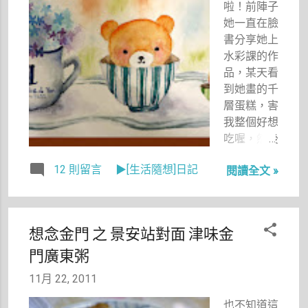
啦！前陣子
是白癡，不
她一直在臉
會把檔案轉
書分享她上
正，還好無
水彩課的作
名有轉正的
品，某天看
功能，大家
到她畫的千
如果不想歪
層蛋糕，害
著脖子看，
我整個好想
可以點下面
吃喔，然後
的工具列，
我心想：
有一個旋轉
12 則留言
▶[生活隨想]日記
閱讀全文 »
「哇！畫得
檔案的按鈕
好好吃喔
喔。 這一
～」接著過
次順便把之
沒幾天，我
前幾次拍的
想念金門 之 景安站對面 津味金
在網路上亂
照片沒上傳
門廣東粥
看一些有教
的順便整理
做點心的課
整理，以後
11月 22, 2011
程時，突然
陳小小熊長
看到一個輕
也不知道這
大一點就可