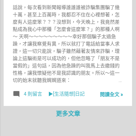
哪？？？？
不是一天造
氣，雖然感
話說，每次看到新聞報導誰誰誰被詐騙集團騙了幾
上網搜尋了
成」的這句
覺只加了少
十萬，甚至上百萬時，我都忍不住在心裡想著，怎
一下，果真
話。 而說
許，不過滿
麼有人這麼笨？？？沒想到，今天晚上，我竟然差
讓我找到，
起這家五峰
恰到好處
點成為我心中那種「怎麼會這麼笨？」的那種人啊
原來就是宜
旗下、跑馬
的，既不會
～ 天啊～～～～～～～～～幸好那個騙子太過急
蘭的陳氏鑑
古道口、香
搶了粥的原
躁，才讓我察覺有異，所以就打了電話給當事人求
湖堂
腸伯的烤香
味，又有增
證，這一切只能說，騙子雖然藉著友情來詐騙，理
啊！！！！
腸，我已經
香的效果。
論上這騙術是可以成功的，但他忽略了「朋友不是
！
聽大豬說過
芹菜也增添
當假的」這句話，因為他急躁的叫我馬上去繳錢的
不下千百回
了清爽的滋
性格，讓我懷疑他不是我認識的朋友。所以～這一
了。有一天
味，胡椒粉
切的始末就聽我娓娓道來：
下大雨的下
也灑的滿恰
午，豬一路
到好處，肉
4 則留言
▶[生活隨想]日記
閱讀全文 »
帶我去買炸
丸子也很夠
春捲、炸蝦
味，只可惜
餅，外加吃
更多文章
豬肝似乎不
臭豆腐，接
是很新鮮，
著又催促我
口感略遜一
吃快點，因