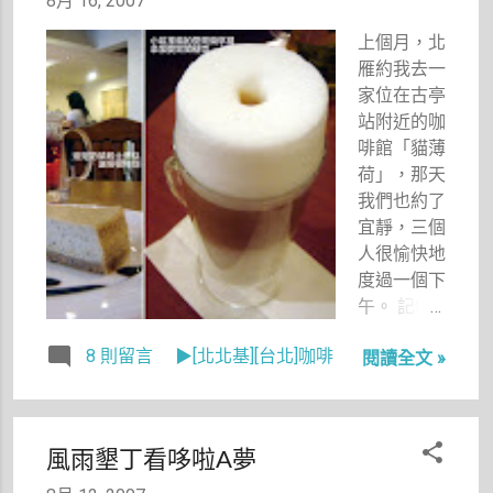
8月 16, 2007
次很匆忙的
小琉球出
上個月，北
差。
雁約我去一
家位在古亭
站附近的咖
啡館「貓薄
荷」，那天
我們也約了
宜靜，三個
人很愉快地
度過一個下
午。 記憶
中，那天吃
8 則留言
▶[北北基][台北]咖啡
閱讀全文 »
的柳橙口味
的戚風蛋糕
很好吃，咖
啡也不錯
風雨墾丁看哆啦A夢
喝，而店裡
的氣氛也是