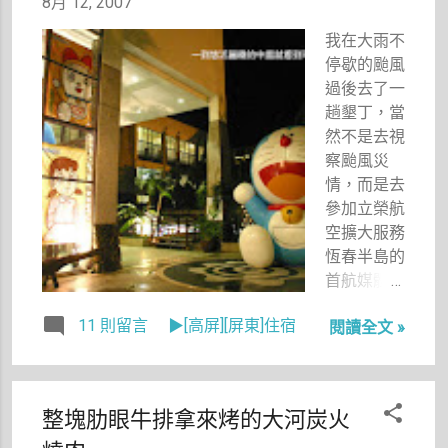
8月 12, 2007
我喜歡的，
我在大雨不
店員也相當
停歇的颱風
親切，重要
過後去了一
的是還有無
趟墾丁，當
線網路，於
然不是去視
是我心想
察颱風災
著，又多了
情，而是去
一家可以去
參加立榮航
寫稿喝咖啡
空擴大服務
的咖啡館。
恆春半島的
（唯一比較
首航媒體
不便的是，
團。飛機因
它的電插座
11 則留言
▶[高屏][屏東]住宿
閱讀全文 »
為機場關閉
比較少，不
無法降落恆
像我常去的
春，經歷近
「院子」及
一小時的空
「4 am」
整塊肋眼牛排拿來烤的大河炭火
中盤旋，以
到處都是插