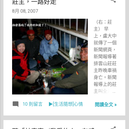
莊主，一路好走
拍自行車道
家大河燒肉
的任務，當
所在位置的
8月 08, 2007
時心情真是
27弄進進
（右：莊
低落，原來
出出，好幾
主） 早
做這行也是
次也把機車
上，盧大中
要看天吃飯
停在店門
就傳了一個
的。 不過
口，卻沒有
新聞網頁，
抵達悠活麗
多看它一
新聞報導著
緻時看到超
眼，真是罪
排雲山莊莊
大的哆啦A
過呀！ 因
主昨晚車禍
夢氣球心情
為，這家燒
身亡。新聞
稍微振奮了
肉店還滿好
報導上的莊
一下，呵
吃的，服務
主叫全鴻
呵。
生也都很親
儒，是羅娜
切，雖然貴
10 則留言
▶[生活隨想]心情
閱讀全文 »
人。不知道
了點（指燒
我所認識的
肉），又油
那位莊主大
嘴滑舌了點
名的我，看
（指服務