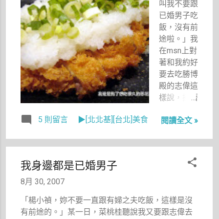
叫我不要跟
已婚男子吃
飯，沒有前
途啦。」我
在msn上對
著和我約好
要去吃勝博
殿的志偉這
樣說，接著
我又說：
5 則留言
▶[北北基][台北]美食
閱讀全文 »
「所以你要
帶金龜婿
來，哈哈哈
哈哈。」
我身邊都是已婚男子
「那就吃完
這兩次就不
8月 30, 2007
要吃了
「楊小禎，妳不要一直跟有婦之夫吃飯，這樣是沒
啊！」志偉
有前途的。」某一日，菜桃桂聽說我又要跟志偉去
哀怨地說。