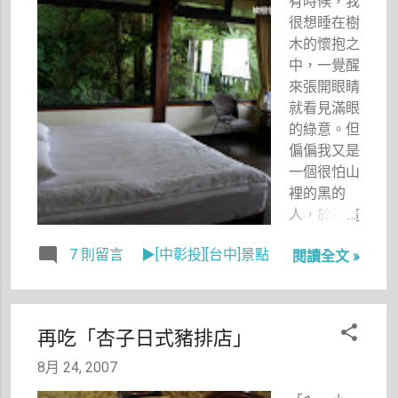
有時候，我
我，一看到
很想睡在樹
哈密瓜雪
木的懷抱之
寶，就超想
中，一覺醒
吃的，於是
來張開眼睛
加價40元
就看見滿眼
換掉了附餐
的綠意。但
的甜點，這
偏偏我又是
哈密瓜滋味
一個很怕山
讓我回想起
裡的黑的
某一年夏天
人，於是這
的北海道。
夢想終究只
當時吃的哈
7 則留言
▶[中彰投][台中]景點
閱讀全文 »
是一種想
密瓜霜淇淋
法。 那
真是讓人回
天，去了一
味呢！ 有
趟台中縣和
時候，食物
再吃「杏子日式豬排店」
平鄉的大雪
的滋味，會
山社區，遇
8月 24, 2007
讓人回想起
到了兩個好
某些記憶。