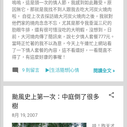
嗚嗚，這是頭一次的情人節，我感到如此難受。原
因無它，那就是我找不到人跟我去吃大河炭火燒肉
啦。 自從上次去採訪過大河炭火燒肉之後，我就對
他們家的燒肉念念不忘，尤其是那令我垂涎三尺的
肋眼牛排，還有很可惜沒吃的大明蝦，沒想到，日
前，大河燒肉傳了簡訊來，說七夕情人套餐777元。
當時正忙著的我不以為意，今天上午連忙上網站看
了一下情人套餐的內容，這不看還好，一看簡直不
得了，有這麼好康的事喔！
9 則留言
▶[生活隨想]心情
閱讀全文 »
颱風史上第一次：中庭倒了很多
樹
8月 19, 2007
哇！昨天才