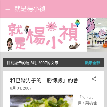
跳到主要內容
就是楊小禎
目前顯示的是 8月, 2007的文章
顯示全部
發
表
和已婚男子的「勝博殿」約會
文
8月 31, 2007
章
「ㄟ，志
偉，菜桃桂