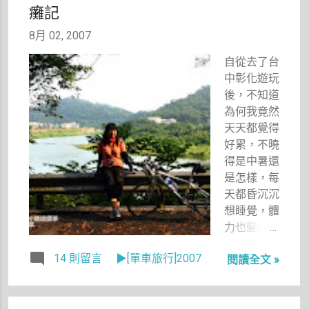
癱記
沒有報導。
沒想到，晚
8月 02, 2007
上在採訪
自從去了台
時，正在外
中彰化遊玩
面吃晚餐、
後，不知道
看到電視新
為何我竟然
聞的菜桃桂
天天都覺得
打電話來：
好累，不曉
「楊小禎，
得是中暑還
那個莊主真
是怎樣，每
的是那個莊
天都昏沉沉
主。」
想睡覺，體
「啊，怎麼
力也變不
會這樣。」
好。昨天晚
在燒肉店中
14 則留言
▶[單車旅行]2007
閱讀全文 »
上照例去騎
我忍不住心
十公里竟然
中的震撼，
覺得很喘，
雖然整個下