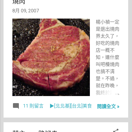
燒肉
及轉降高雄
座及延長
又搭車前往
線）
8月 09, 2007
墾丁，抵達
時已經下午
楊小禎一定
五點了，比
是退出燒肉
原訂中午就
界太久了，
能抵達墾丁
好吃的燒肉
整整延遲了
店一概不
四個小時。
知，連什麼
一整個大白
叫吧檯燒肉
天都在機上
也搞不清
及車上度
楚。不過，
過，很累，
就在昨晚，
晚上還自己
我終於踏入
另外安排了
我生平去的
11 則留言
▶[北北基][台北]美食
三家餐廳的
閱讀全文 »
第一家吧檯
採訪，望著
燒肉店，而
大雨，想起
且說來真
翌日還有要
巧，我在這