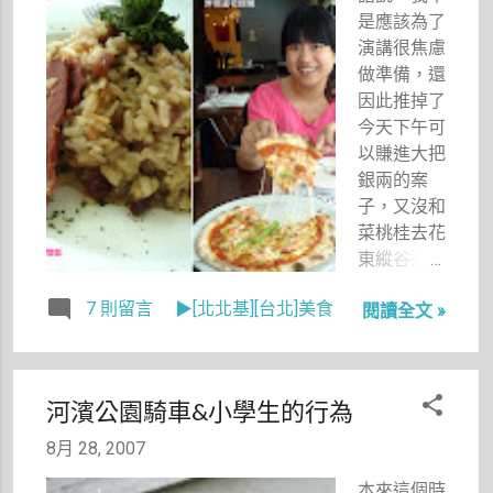
是應該為了
演講很焦慮
做準備，還
因此推掉了
今天下午可
以賺進大把
銀兩的案
子，又沒和
菜桃桂去花
東縱谷逍
遙，而應該
7 則留言
▶[北北基][台北]美食
閱讀全文 »
好好在家裡
閉關準備資
料嗎？ 偏
偏，楊小禎
河濱公園騎車&小學生的行為
就是擅長逃
避，也擅長
8月 28, 2007
在焦慮時給
本來這個時