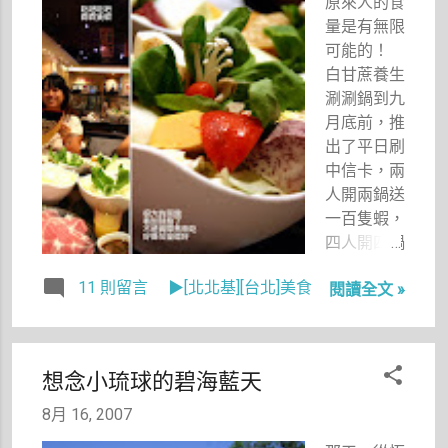
原來人的食
把雨聲當樂
量是有無限
音，但如果
可能的！
是晚上，一
白甘蔗養生
整夜撲簌簌
涮涮鍋到九
的風雨會讓
月底前，推
我寢不安
出了平日刷
眠。 因
中信卡，兩
為，實在很
人開兩鍋送
吵，想不聽
一百隻蝦，
見都難。
四人開四鍋
送兩百隻蝦
11 則留言
▶[北北基][台北]美食
閱讀全文 »
的活動。衝
著一百隻蝦
的面子，我
和可樂、菜
想念小琉球的碧海藍天
桃桂、吳阿
伯約好了今
8月 16, 2007
晚要去一起