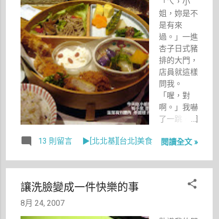
「ㄟ，小
人，一位是
姐，妳是不
社區解說員
是有來
陳俐卉老
過。」一進
師，一位是
杏子日式豬
雅云山莊的
排的大門，
老闆娘。
店員就這樣
問我。
「喔，對
啊。」我嚇
了一跳，因
為昨晚決定
13 則留言
▶[北北基][台北]美食
閱讀全文 »
要來吃杏子
之前，我還
特地看了一
下我的部落
讓洗臉變成一件快樂的事
格，回味一
下上次吃的
8月 24, 2007
感覺，然後