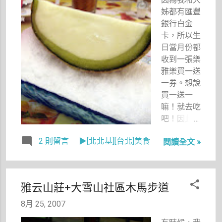
腕呀！
姊都有匯豐
銀行白金
卡，所以生
日當月份都
收到一張樂
雅樂買一送
一券。想說
買一送一
嘛！就去吃
吧！因此6
月及8月各
2 則留言
▶[北北基][台北]美食
閱讀全文 »
吃了一次半
價的樂雅
樂。 上次
去的時候剛
雅云山莊+大雪山社區木馬步道
好推出夏季
冰品，超愛
8月 25, 2007
吃哈密瓜的