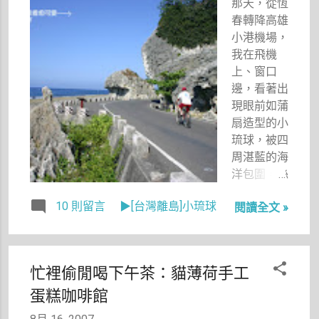
那天，從恆
去大戰兩百
春轉降高雄
隻蝦。
小港機場，
我在飛機
上、窗口
邊，看著出
現眼前如蒲
扇造型的小
琉球，被四
周湛藍的海
洋包圍，絲
毫感受不到
10 則留言
▶[台灣離島]小琉球
閱讀全文 »
的恆春的暴
雨、高雄的
陰雨，
「哇！」我
忙裡偷閒喝下午茶：貓薄荷手工
在心底讚
蛋糕咖啡館
嘆，思緒拉
回了前年一