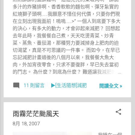
天下樓中庭
多汁的炸豬排啊、香香軟軟的麵包啊、彈牙紮實的
很乾淨，可
紅燒獅子頭啊……我願意不惜任何代價，只要你們現
能警衛跟清
在立刻出現我面前！嗚嗚……>” 一個人到底要下多大
潔人員整理
的決心，有多大的動力，才會卯起來減肥？ 回想起
過了，斷樹
去年此時，我餐餐自己煮，天天吃燙青菜、炒青
也被移到一
菜、蒸魚、番茄湯，那種努力要減掉身上肥肉的迫
邊了，不過
切渴望，真是不可思議的一件事。 而如今，在早已
這被連根拔
忘記減肥計畫過後的八個月以來，我餐餐大魚大
起又斷成兩
肉，外加宵夜零食，只求不要復胖，早已失去當初
截的樹，還
的鬥志。 為什麼？到底為什麼？ 難道讓我減肥的理
是讓我很震
由一但不存在後，我就回復到那個沒毅力、沒決心
撼。 喔
11 則留言
▶[生活隨想]減肥
閱讀全文 »
的自己？ 當過胖子的人都會知道，當胖子有多麼的
喔，趕緊帶
不便及痛苦。 既然我已經走過這條路了，那就絕對
著相機去拍
不能往回走。 這一個月來，我真的意識到自己胖
下斷樹殘
了！ 拍照臉變肥，大腿好像也變粗，贅肉變多，體
枝。
雨霧茫茫颱風天
重計的數字在兩個數字間擺盪著，這一切都實實在
在說明著，對，我胖了！ 胖了不能小看的一公斤或
8月 18, 2007
兩公斤，因為這一公斤或兩公斤之差，已足以讓我