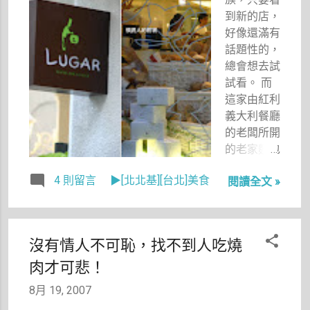
中幫忙聯絡
到新的店，
那位帶活動
好像還滿有
的達人，就
話題性的，
這樣敲定了
總會想去試
這個採訪。
試看。 而
這家由紅利
義大利餐廳
的老闆所開
的老家麵包
吧，就列入
4 則留言
▶[北北基][台北]美食
閱讀全文 »
了要去試試
的名單。
沒有情人不可恥，找不到人吃燒
肉才可悲！
8月 19, 2007