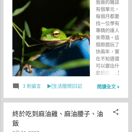
我做的雜誌
不下去，經
99%了！這
有個單元，
常要送我保
小姐也太厲
每個月都要
養品而被我
害了！認人
找一位學有
拒絕。 雖
功力一流，
專精的達人
然我不愛保
連客人吃什
來帶路。這
養，但很愛
麼都記得，
個遊戲玩了
買沐浴用
真是適合做
快兩年，實
品，舉凡各
外場服務
在不知道還
種精油香
耶。
可以變出什
皂、手工香
「哇，妳記
麼把戲！哎
皂，或是泡
性好好
啊！一個人
澡用品都能
喔。」我真
3 則留言
▶[生活隨想]日記
閱讀全文 »
的腦袋是有
吸引我的興
的是打從心
限的啊！更
趣。甚至不
底佩服她。
何況，有時
惜花大把銀
不過，我看
候又不能去
兩購入。
大概是上次
終於吃到麻油雞、麻油腰子、油
太遠的地方
原因很簡
黃志偉爸爸
飯
採訪，光想
單，因為我
遲到半小
提案就讓我
想把洗澡變