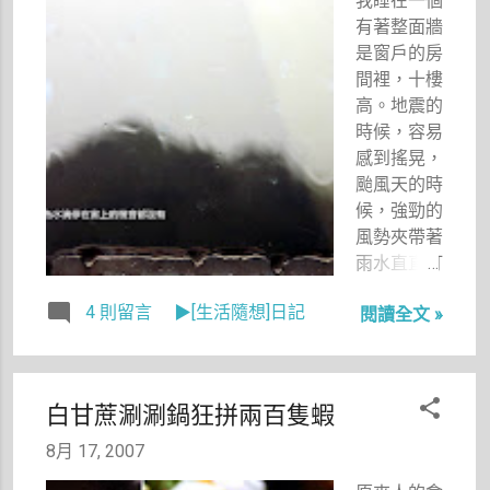
我睡在一個
的小腹突出、腿變粗、屁股變大、雙下巴也明顯
有著整面牆
了。 於是，我努力回想著去年此時減肥時的意志力
是窗戶的房
及心情，告訴自己不能再這樣下去了，今天以後，
間裡，十樓
「妳，楊小禎，要清心寡欲，少吃多動，好好想想
高。地震的
有一天穿上夢寐以求的細肩帶洋裝時的模樣。」 可
時候，容易
是，這八個多月來，不忘聚餐大魚大肉的我，胃口
感到搖晃，
真的被養大了。 昨晚，優格、桃子、豆乾，讓我好
颱風天的時
空虛。 今晚，番茄湯、高麗菜、芭樂，也讓我一直
候，強勁的
空虛。 眼中看著電影料理鼠王的普羅旺斯燉菜，好
風勢夾帶著
想來一口。（不過不要是老鼠煮的啦！） 心中想著
雨水直直打
燒肉、鹽酥雞、滷味、肉丸子，恨不得眼前的番茄
打窗戶上，
湯多點肉味，手裡的芭樂多點鹹味，口中的高麗菜
4 則留言
▶[生活隨想]日記
閱讀全文 »
也因此，每
多點油香味。 我是怎麼了？ 難道一切真的「由奢入
逢颱風我總
儉難」嗎？吃東西也是一樣。 啊～～～～～～～～
特別担憂，
請讓我再度找到減肥的動力吧。 對，你，就是你，
如果是白天
請不要吝於對楊小禎說實話，一句「妳真的很
白甘蔗涮涮鍋狂拼兩百隻蝦
還好，坐在
胖！」或許就可以抌救我離肥胖的深淵！ 楊小禎
窗邊寫稿的
8月 17, 2007
我，會盡量