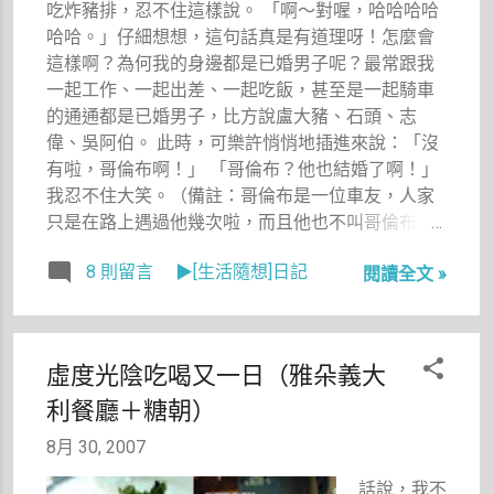
吃炸豬排，忍不住這樣說。 「啊～對喔，哈哈哈哈
至於為何是
哈哈。」仔細想想，這句話真是有道理呀！怎麼會
兩次？那就
這樣啊？為何我的身邊都是已婚男子呢？最常跟我
是因為有人
一起工作、一起出差、一起吃飯，甚至是一起騎車
蓄意敲詐
的通通都是已婚男子，比方說盧大豬、石頭、志
我，叫我請
偉、吳阿伯。 此時，可樂許悄悄地插進來說：「沒
客呀！而且
有啦，哥倫布啊！」 「哥倫布？他也結婚了啊！」
還要吃兩
我忍不住大笑。（備註：哥倫布是一位車友，人家
次。
只是在路上遇過他幾次啦，而且他也不叫哥倫布）
8 則留言
▶[生活隨想]日記
閱讀全文 »
虛度光陰吃喝又一日（雅朵義大
利餐廳＋糖朝）
8月 30, 2007
話說，我不