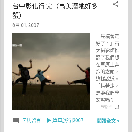
以前是一口
午隱隱已經
台中彰化行 完（高美溼地好多
氣騎完都不
接受這樣的
蟹）
喘的。
事實，但還
是很難過。
8月 01, 2007
人生，真的
「先橫著走
很無常呀。
好了。」石
大攝影師推
翻了我們想
在草原上奔
跑的念頭，
這樣說道。
「橫著走，
是要我們學
螃蟹嗎？」
「學螃蟹也
不錯啊，先
7 則留言
▶[單車旅行]2007
閱讀全文 »
試試看。」
阿咧，就這