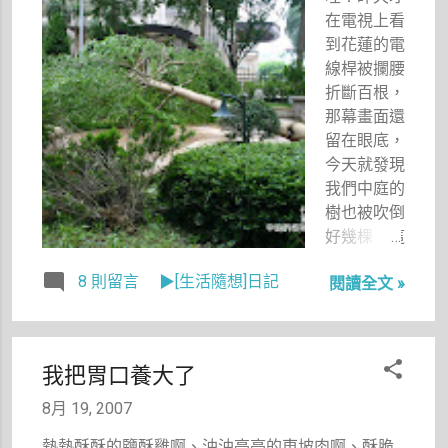
在電視上看
到花蓮的電
線桿被攔腰
折斷百根，
那幕畫面還
留在眼底，
今天就發現
我們中庭的
樹也被吹倒
好幾棵，這
是我住在這
8 則留言
▶[生活隨想]日記
閱讀全文 »
裡三年多來
第一次發生
的，可怕的
聖帕颱風
我把胃口養大了
啊。 以前
頂多是滿地
8月 19, 2007
落葉，但今
熱熱酥酥的鹽酥雞啊、油油亮亮的東坡肉啊、酥脆