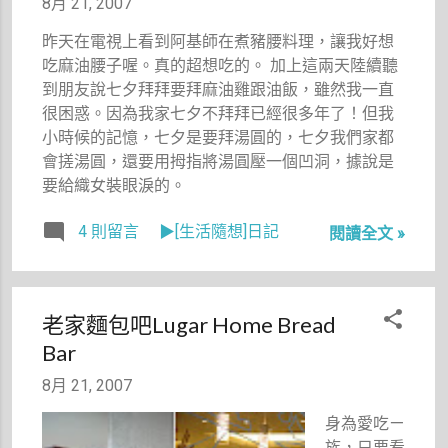
8月 21, 2007
時，讓我百
想破頭。
成一件快樂
般無聊地一
那天，我照
昨天在電視上看到阿基師在煮豬腰料理，讓我好想
的事！
個人吃飯，
例與盧大中
吃麻油腰子喔。真的超想吃的。 加上這兩天陸續聽
可能小姐在
聊這件事
到朋友說七夕拜拜要拜麻油雞跟油飯，雖然我一直
心中想著，
時，他告訴
很困惑。因為我家七夕不拜拜已經很多年了！但我
我被朋友放
我，他們獨
小時候的記憶，七夕是要拜湯圓的，七夕我們家都
鴿子真可
木舟推廣協
會搓湯圓，還要用拇指將湯圓壓一個凹洞，據說是
憐，所以多
會之前辦了
要給織女裝眼淚的。
看了我幾眼
一個賞蛙露
吧！哈哈哈
4 則留言
▶[生活隨想]日記
營的活動，
閱讀全文 »
哈！
還真的看到
很多青蛙。
喔喔！沒做
老家麵包吧Lugar Home Bread
過賞蛙單元
Bar
的我，頓時
覺得這是個
8月 21, 2007
不錯的提
議，於是立
身為愛吃ㄧ
即煩請盧大
族，只要看