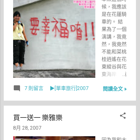
自己藉口去
候，我應該
做別的事，
是在花蓮騎
虛度光陰。
車的。 結
所以早上一
果為了一個
起床，我又
演講，我竟
陷入一種正
然，我竟然
事做不下的
不能和菜桃
局面，走來
桂逍遙在花
走去後，我
東縱谷與花
索性打了電
東海岸，遠
話約許可樂
離了朱大哥
一起去吃午
7 則留言
▶[單車旅行]2007
閱讀全文 »
的烤吳郭
餐。
魚，還有簡
老闆的溫泉
山莊，以及
買一送一 樂雅樂
可能的後湖
水月度假之
8月 28, 2007
旅，真是扼
因為我和大