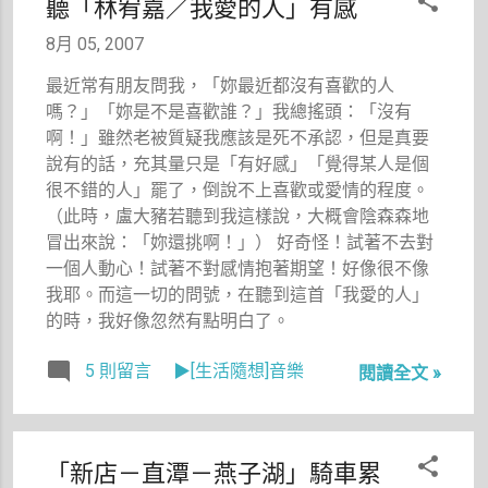
聽「林宥嘉／我愛的人」有感
著新聞報導
生）。哈。
上的姓氏
8月 05, 2007
「全」，以
最近常有朋友問我，「妳最近都沒有喜歡的人
及是「羅娜
嗎？」「妳是不是喜歡誰？」我總搖頭：「沒有
人」，雖然
啊！」雖然老被質疑我應該是死不承認，但是真要
心中隱隱覺
說有的話，充其量只是「有好感」「覺得某人是個
得不安，但
很不錯的人」罷了，倒說不上喜歡或愛情的程度。
卻在心中一
（此時，盧大豬若聽到我這樣說，大概會陰森森地
直祈禱著這
冒出來說：「妳還挑啊！」） 好奇怪！試著不去對
位車禍身亡
一個人動心！試著不對感情抱著期望！好像很不像
的莊主，不
我耶。而這一切的問號，在聽到這首「我愛的人」
是我認識的
的時，我好像忽然有點明白了。
莊主。 花
了一段時間
5 則留言
▶[生活隨想]音樂
閱讀全文 »
搜尋新聞，
卻一直沒有
看到莊主的
照片，平面
「新店－直潭－燕子湖」騎車累
媒體也完全