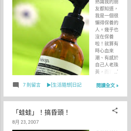
熟識我的朋
驚覺已經是
友都知道，
一個月前的
我是一個很
事了，都這
懶得保養的
麼久了，沒
人。幾乎也
想到小姐竟
沒在保養
然認得我，
啦！就算有
難道我真的
時心血來
如可樂說
潮、有感於
的，妳很好
自己人老珠
認啊。
黃，而買了
「妳上次坐
保養品，最
在那個位
7 則留言
▶[生活隨想]日記
閱讀全文 »
後也是有一
置，吃里肌
搭沒一搭的
肉套餐，我
用，甚至整
幫妳點餐
瓶放到過
的。」小姐
「蛙蛙」！搞昏頭！
期。不愛保
繼續說。
養的程度，
8月 23, 2007
這下我的驚
連我媽都看
嚇指數達到