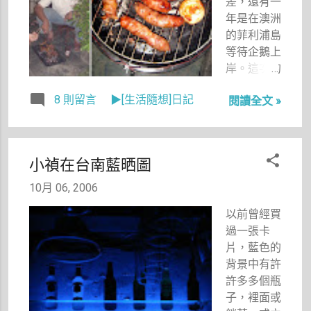
差，還有一
年是在澳洲
的菲利浦島
等待企鵝上
岸。這次的
中秋節，剛
8 則留言
▶[生活隨想]日記
閱讀全文 »
好遇到月初
較空閒的時
期，而且剛
上台北工作
小禎在台南藍晒圖
的大姊有五
天連假當然
10月 06, 2006
要回家，就
以前曾經買
在空閒、外
過一張卡
加大姊督
片，藍色的
促、又想到
背景中有許
爸媽自己在
許多多個瓶
家的情形之
子，裡面或
下，理所當