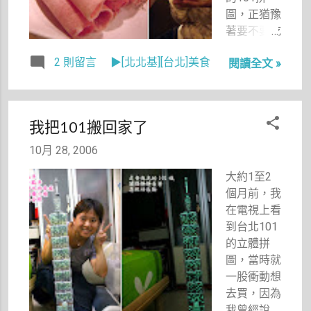
在地上。
圖，正猶豫
著要不要吃
午餐時，忽
2 則留言
▶[北北基][台北]美食
閱讀全文 »
然想起頂好
名店城地下
一樓那我最
愛的美景紅
我把101搬回家了
油抄手，至
少有一年多
10月 28, 2006
沒吃它了
大約1至2
吧！因為我
個月前，我
就是屬於衰
在電視上看
神附身型的
到台北101
人啊，每次
的立體拼
想吃什麼它
圖，當時就
都會剛好沒
一股衝動想
開，就像每
去買，因為
次我喜歡的
我曾經說