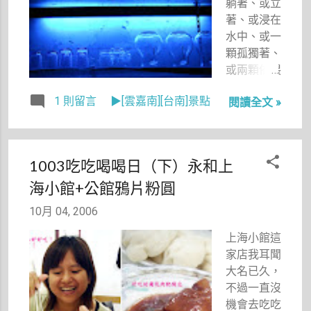
躺著、或立
然地打包行
著、或浸在
李回家去
水中、或一
囉。
顆孤獨著、
或兩顆依偎
在一起的大
1 則留言
▶[雲嘉南][台南]景點
閱讀全文 »
大小小的
心。年少
時，我很喜
歡那張卡
1003吃吃喝喝日（下）永和上
片，那是一
海小館+公館鴉片粉圓
種把真心裝
起來的感
10月 04, 2006
覺，而不同
瓶子裡的真
上海小館這
心，彷彿也
家店我耳聞
各自有著不
大名已久，
同的際遇。
不過一直沒
在台南海安
機會去吃吃