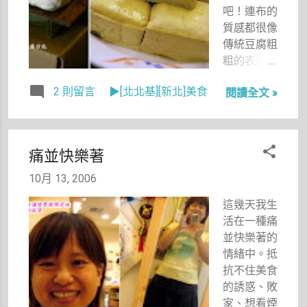
吧！連布的
多了好多分
猛吃拼了不
質感都很像
好感。
少，回來後
傳統豆腐粗
體重當然又
粗的表皮，
快要增加逼
我真的超喜
近一公斤
2 則留言
▶[北北基][新北]美食
閱讀全文 »
歡超愛。
了。
（特地在旁
邊放上一盤
真豆腐的照
痛並快樂著
片給大家比
較一下，此
10月 13, 2006
豆腐照片攝
這幾天我生
於珍口味小
活在一種痛
吃店。）
並快樂著的
情緒中。抵
抗不住美食
的誘惑、敗
家、想看煙