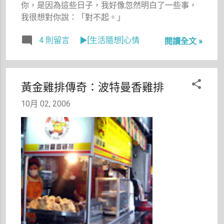
你，是因為這些日子，我好像忽然明白了一些事，
翻之下，我
我很想對你說：「對不起。」
超想吃的新
疆烤肉臨時
4 則留言
▶[生活隨想]心情
閱讀全文 »
變成永和上
海小館，這
滋味倒也不
知道是喜還
黃金雞排傳奇：波特曼香雞排
是失落。
10月 02, 2006
雖然上海小
館很好吃，
但我不得不
承認的是，
有些感覺再
也回不來
了，不管妳
用了多少方
法、多少期
盼想去回