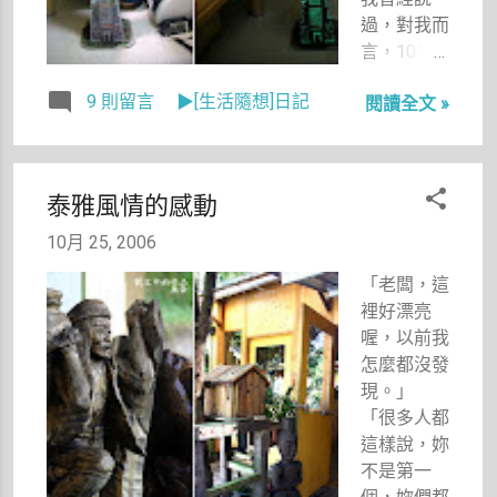
男人最後都
過，對我而
是跟別人在
言，101就
一起一樣。
像是我在台
哈哈哈，好
9 則留言
▶[生活隨想]日記
閱讀全文 »
北最忠實的
像沒有什麼
朋友。無論
關係啦！但
晴雨、無論
是衰神就是
心情好壞，
一直跟著
泰雅風情的感動
它始終都
我。
在，默默地
10月 25, 2006
佇立在那
「老闆，這
兒，而我也
裡好漂亮
漸漸習慣上
喔，以前我
街的時候搜
怎麼都沒發
尋它的身
現。」
影，從彰化
「很多人都
開二高回台
這樣說，妳
北，只要遠
不是第一
遠看到101