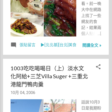
路上的藍晒
看。前一晚
圖等待採訪
大中在網路
的時候，我
上找了一些
坐在吧檯
網友的食
前，望著正
記，結果兩
前方的酒瓶
個人點的菜
及杯子，忽
都一樣，連
張貼留言
▶[北北基][台北]美食
然就想起了
閱讀全文 »
順序都一
那張卡片。
樣，好妙。
如果，這些
大概是一起
杯子、瓶子
去吃的吧，
1003吃吃喝喝日（上）淡水文
裡頭裝的也
而且愛吃鬼
化阿給+三芝Villa Suger +三重北
是「心」，
盧大中馬上
那會是怎樣
在網路上就
港龍門鴨肉羹
的一個畫
直接說他要
10月 04, 2006
面？
吃什麼吃什
麼，一臉饞
話說10月3
相在電腦前
日是我期盼
都可以感受