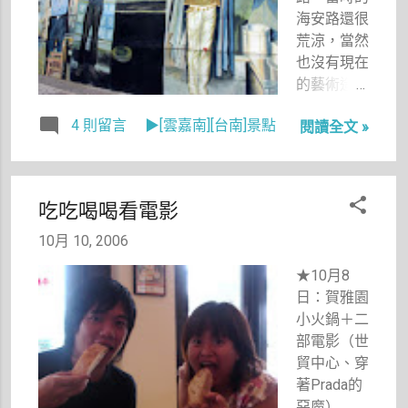
海安路還很
荒涼，當然
也沒有現在
的藝術造
街，甚至連
4 則留言
▶[雲嘉南][台南]景點
閱讀全文 »
「五條港文
化園區」這
樣的名詞都
尚未出現，
吃吃喝喝看電影
不過神農街
因為剛整修
10月 10, 2006
好，所以感
★10月8
覺上還比現
日：賀雅園
在熱鬧一
小火鍋＋二
些。現在有
部電影（世
種再度崛起
貿中心、穿
後又落寞了
著Prada的
的感覺。
惡魔）