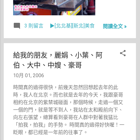
味，過去的
事情就是過
去了。 套
一句白色巨
3 則留言
▶[北北基][新北]美食
閱讀全文 »
塔中關欣對
蘇怡華說的
話：「都過
去了！」
給我的朋友，麗娟、小葉、阿
美好的記憶
伯、大中、中嫂、豪哥
會留存下
來，而失落
10月 01, 2006
的就讓它過
時間真的過得很快，前幾天忽然回想起去年的此
去吧。 畢
時，我人在北京。而也就是去年的今天，我跟豪哥
竟，在我心
相約在北京的紫禁城碰面，那個時候，走過一個又
中覺得難以
一個的門，就是等不到人，我站在太和殿前向下、
忘懷的部份
向左右張望，總算看到豪哥在人群中對著我猛比
並不是每個
「拍我，拍我」的手勢。 時間真的過得好快喔！一
人都會跟我
眨眼，都已經是一年前的往事了。
擁有相同的