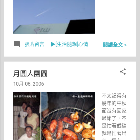
家真好。
張貼留言
▶[生活隨想]心情
閱讀全文 »
月圓人團圓
10月 08, 2006
不太記得有
幾年的中秋
節沒有回家
過節了，不
是忙著截稿
就是忙著出