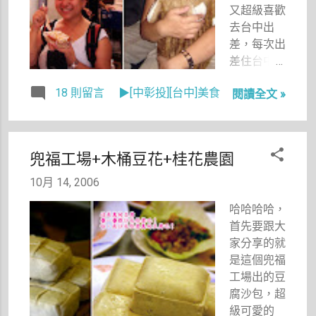
擺的狀態，
又超級喜歡
遊客不來，
去台中出
百業蕭條，
差，每次出
連假日都很
差住台中，
像空城。這
姊姊及親戚
18 則留言
▶[中彰投][台中]美食
次拿到的採
閱讀全文 »
們都會從彰
訪主題是採
化來台中找
訪坪林，身
我喝茶吃宵
為坪林女婿
夜，真的很
兜福工場+木桶豆花+桂花農園
的大中還哈
溫暖。這一
哈大笑：
次去台中出
10月 14, 2006
「我老婆家
差，事先也
哈哈哈哈，
怎麼會好
約了住在逢
首先要跟大
玩？」 可
甲夜市旁的
家分享的就
是，當我看
小青弟，加
是這個兜福
到金瓜寮溪
上攝影師也
工場出的豆
賞魚蕨類步
想吃吃喝
腐沙包，超
道那一刻，
喝，這一天
級可愛的
我卻對坪林
我真是狂吃