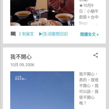
★10月9
日：小蝸牛
廚房＋台中
Sogo、台
中衣蝶 這
2 則留言
▶[生活隨想]日記
閱讀全文 »
次中秋節真
的完全有休
息到的感
覺，每天都
我不開心
吃吃喝喝，
外加一天看
10月 09, 2006
了兩部電
我不開心，
影，閒著沒
真的，我很
事做雖然令
不開心。我
人心慌，但
可以說，我
是也令人放
很不開心
鬆。不用趕
嗎？
稿的日子回