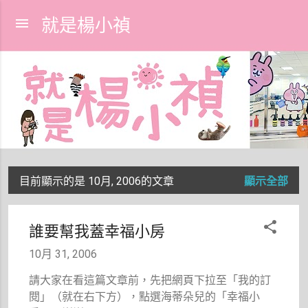
跳到主要內容
就是楊小禎
目前顯示的是 10月, 2006的文章
顯示全部
發
表
誰要幫我蓋幸福小房
文
10月 31, 2006
章
請大家在看這篇文章前，先把網頁下拉至「我的訂
閱」（就在右下方），點選海蒂朵兒的「幸福小