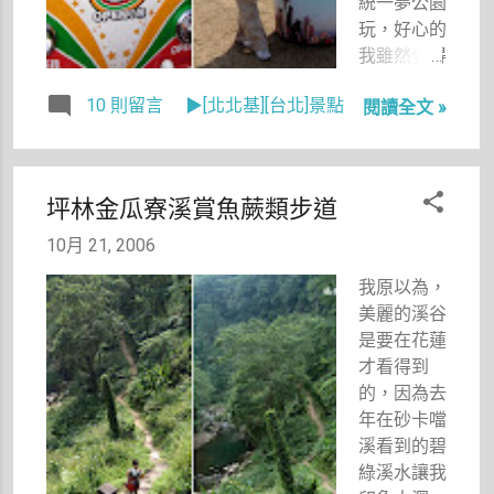
統一夢公園
玩，好心的
我雖然覺得
外面日頭赤
10 則留言
▶[北北基][台北]景點
閱讀全文 »
焰焰不太想
出門，不過
衝著有北海
道帝王蟹，
坪林金瓜寮溪賞魚蕨類步道
以及看到報
紙上有拍到
10月 21, 2006
可愛的肉燥
我原以為，
麵寶寶，想
美麗的溪谷
去拍照，於
是要在花蓮
是丟下稿子
才看得到
沒寫完還是
的，因為去
去了。
年在砂卡噹
溪看到的碧
綠溪水讓我