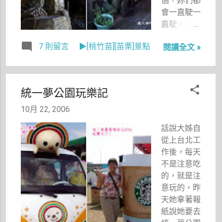
個，妳們都
就知道快到
會一直駛一
家了。
直駛。」
我聽著泰雅
7 則留言
▶[桃竹苗][苗栗]景點
閱讀全文 »
風情老闆劉
文中那帶著
些許的原住
民口音說著
統一夢公園玩樂記
「一直駛一
直駛」時，
10月 22, 2006
忍不住笑了
話說大姊自
起來。
從上台北工
作後，每天
不是注意吃
的，就是注
意玩的，昨
天她拿著報
紙說她要去