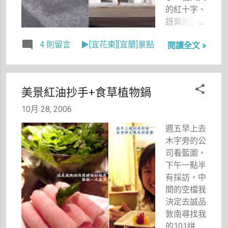
的紅十字、
訝異的說。
不是，這絕
4 則留言
▶[宜花東][宜蘭]景點
閱讀全文 »
對不是搞
笑，以我對
老爸了解的
程度，絕對
美景紅油抄手+食草植物鍋
是、肯定
是，他腦中
10月 28, 2006
第一個直覺
週五早上去
的反應。
木字旁的公
「不是啦！
司看藍圖，
這是要給救
下午一點半
護車停的
有採訪，中
吧！」我跟
間的空檔我
大姊幾乎同
決定去誠品
時出聲，而
敦南尋找我
且差點笑翻
的101拼