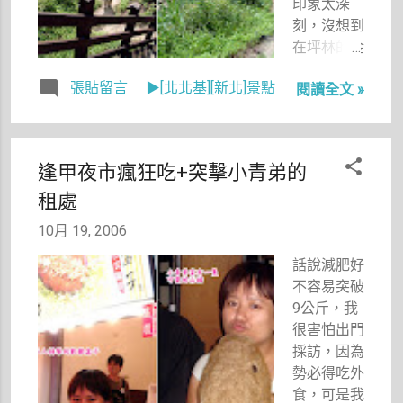
印象太深
刻，沒想到
在坪林的金
瓜寮溪，我
張貼留言
▶[北北基][新北]景點
閱讀全文 »
也再次看到
了那令我感
動的美麗溪
谷。 坪
逢甲夜市瘋狂吃+突擊小青弟的
林，這個地
租處
方我其實很
不熟悉，只
10月 19, 2006
在好多年前
去採訪過茶
話說減肥好
博館，連茶
不容易突破
餐都沒吃
9公斤，我
過。雪山隧
很害怕出門
道通車後，
採訪，因為
坪林的觀光
勢必得吃外
事業陷入停
食，可是我