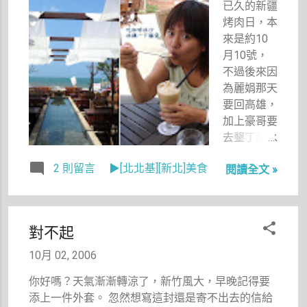
已久的新疆
到。
烤肉日，本
來是約10
月10號，
不過後來因
為麗娟那天
要回高雄，
加上豪哥要
去墾丁潛水
外加之後要
2 則留言
▶[北北基][新北]美食
閱讀全文 »
出國而決定
提早。不過
豪哥工作做
不完不能
對不起
來，加上阿
伯也要去拜
10月 02, 2006
訪客戶，而
你好嗎？天氣漸漸轉涼了，新竹風大，早晚記得要
又在愛吃鬼
添上一件外套。 忽然想寫這封還是寄不出去的信給
盧大中的推