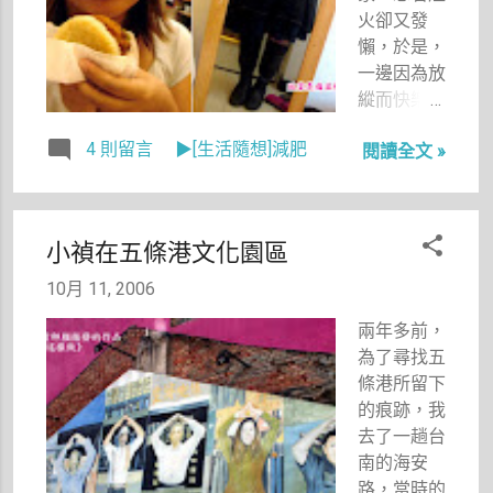
火卻又發
懶，於是，
一邊因為放
縱而快樂，
一邊卻又大
4 則留言
▶[生活隨想]減肥
閱讀全文 »
失血、肚子
變肥而痛
著。
小禎在五條港文化園區
10月 11, 2006
兩年多前，
為了尋找五
條港所留下
的痕跡，我
去了一趟台
南的海安
路，當時的