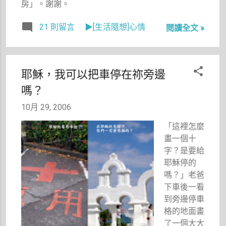
房」。謝謝。
21 則留言
▶[生活隨想]心情
閱讀全文 »
耶穌，我可以把車停在祢旁邊
嗎？
10月 29, 2006
「這裡怎麼
畫一個十
字？是要給
耶穌停的
嗎？」老爸
下車後一看
到旁邊停車
格的地面畫
了一個大大