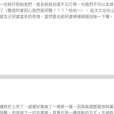
一份蚵仔煎給我們，進去廚房前還不忘叮嚀，叫我們不可以走掉
了（難道阿婆担心我們是阿飄？？？？哈哈～）。 這次又住在
感念王阿婆當年的恩情，當然要去給阿婆捧場順道回味一下囉。
課終於上完了，感覺好像做了一場夢一樣，因為每週都要排除萬
困難，但是拋下一切去畫圖，其實也是一種放鬆的方式。不過昨