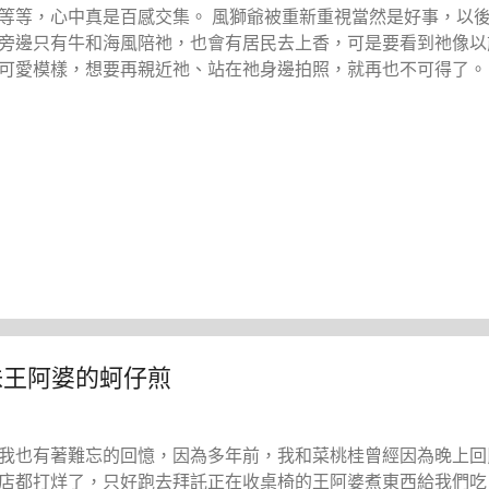
等等，心中真是百感交集。 風獅爺被重新重視當然是好事，以
旁邊只有牛和海風陪祂，也會有居民去上香，可是要看到祂像以
可愛模樣，想要再親近祂、站在祂身邊拍照，就再也不可得了。
味王阿婆的蚵仔煎
我也有著難忘的回憶，因為多年前，我和菜桃桂曾經因為晚上回
店都打烊了，只好跑去拜託正在收桌椅的王阿婆煮東西給我們吃