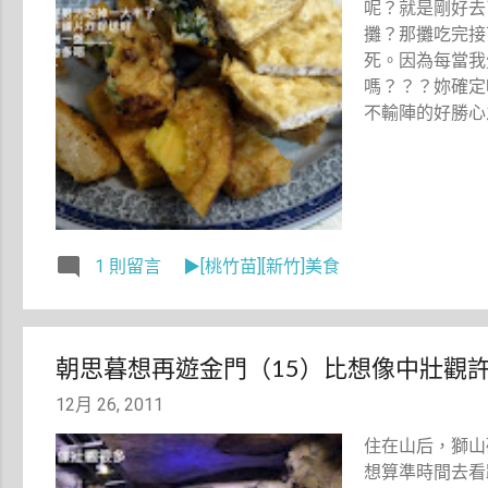
呢？就是剛好去
攤？那攤吃完接
死。因為每當我
嗎？？？妳確定
不輸陣的好勝心
1 則留言
▶[桃竹苗][新竹]美食
朝思暮想再遊金門（15）比想像中壯觀
12月 26, 2011
住在山后，獅山
想算準時間去看