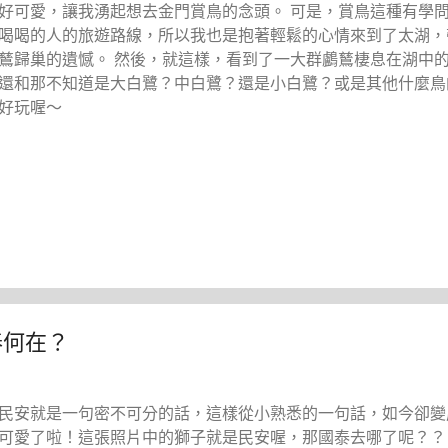
好可愛，讓我湧起想去金門賞鳥的念頭。 可是，賞鳥這種有學
喝喝的人的旅遊路線，所以我也是抱著輕鬆的心情來到了太湖，
鶿歸巢的遺憾。 然後，就這樣，看到了一大群鸕鶿棲息在湖中
還和那不知道是大白鷺？中白鷺？還是小白鷺？或是其他什麼鳥
好玩喔～
泰何在？
民安就是一句密不可分的話，這樣從小熟悉的一句話，如今卻變
可愛了啦！這張照片中的獅子就是民安喔，那國泰去哪了呢？？