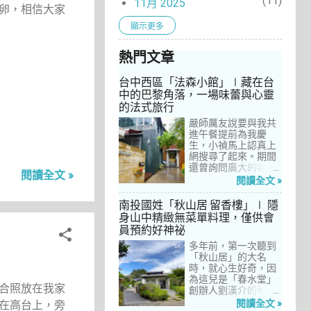
11
11月 2025
卵，相信大家
9
10月 2025
顯示更多
9
9月 2025
熱門文章
9
8月 2025
8
7月 2025
台中西區「法森小館」∣藏在台
中的巴黎角落，一場味蕾與心靈
3
6月 2025
的法式旅行
8
5月 2025
嚴師厲友說要與我共
進午餐提前為我慶
9
4月 2025
生，小禎馬上認真上
10
網搜尋了起來。期間
3月 2025
還曾詢問廣大的親友
閱讀全文 »
4
2月 2025
們有沒有推薦的餐
閱讀全文 »
廳，但是只有小禎的
11
1月 2025
阿姨及桄甄老師誠懇
南投國姓「秋山居 留香樓」∣ 隱
給我建議，其他都是
3
身山中精緻無菜單料理，僅供會
12月 2024
一堆來亂的！哈～ 從
員預約好神祕
7
台北君品酒店的「頤
11月 2024
宮」到台中的
多年前，第一次聽到
6
10月 2024
「澀」，再比較了幾
「秋山居」的大名
間價位較親民的牛排
時，就心生好奇，因
4
9月 2024
餐廳……，最終，小禎
為這兒是「春水堂」
合照放在我家
選定了阿姨及表弟剛
創辦人劉漢介的私人
9
8月 2024
去吃過的「法森小
招待所，只對會員開
閱讀全文 »
在高台上，旁