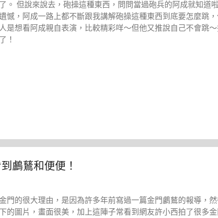
了。 但說來說去，砲操這種東西，問問當過砲兵的阿成就知道
遺憾，阿成一路上都不斷跟我講解砲操這種東西到底要怎麼跳，
人是想看阿成親自表演，比較精彩咩～但他又推說自己不會跳～
了！
看到鸕鶿和便便！
金門的很大理由，是因為許多年前寫過一篇金門鸕鶿的報導，然
下的圖片，畫面很美，加上這陣子常看到網友許小西拍了很多金