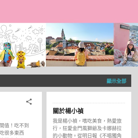
顯示全部
關於楊小禎
我是楊小禎，嗜吃美食，熱愛旅
間值！吃不到
行，狂愛金門風獅爺及卡娜赫拉
吃很多東西
的小動物。從明日報《不唱獨角