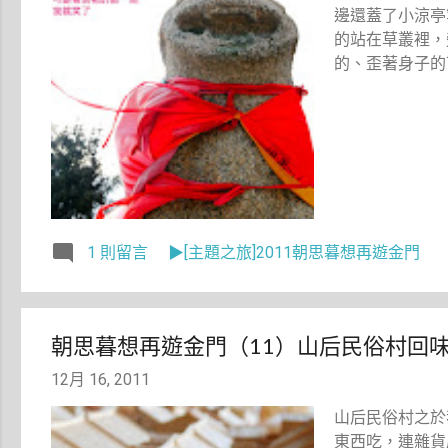
邊還蓋了小涼亭
的站在草叢裡，
的、歪著身子的
1 則留言
▶[主題之旅]2011朝思暮想再遊金門
朝思暮想再遊金門（11）山后民俗村回
12月 16, 2011
山后民俗村之於
東西吃，連雜貨