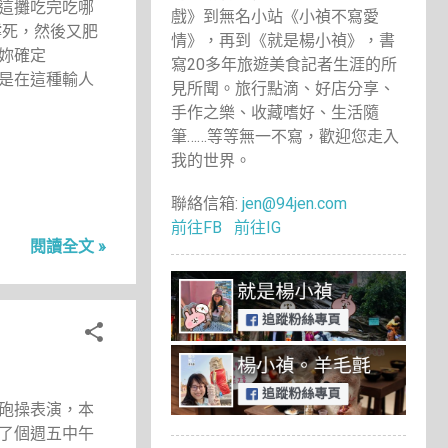
這攤吃完吃哪
戲》到無名小站《小禎不寫愛
撐死，然後又肥
情》，再到《就是楊小禎》，書
妳確定
寫20多年旅遊美食記者生涯的所
是在這種輸人
見所聞。旅行點滴、好店分享、
手作之樂、收藏嗜好、生活隨
筆……等等無一不寫，歡迎您走入
我的世界。
聯絡信箱:
jen@94jen.com
前往FB
前往IG
閱讀全文 »
砲操表演，本
了個週五中午