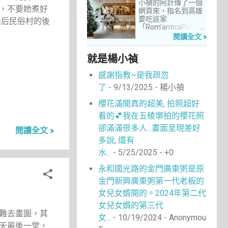
14
4月 2022
小禎的阿計傳了一個
，不要她煮好
網頁來，指名到高雄
13
11月 2018
要吃這家
山后民俗村的後
「Rom'anticaPizza
5
9月 2018
羅馬披薩」，看了圖
閱讀全文 »
4
片及介紹，思緒瞬間
8月 2018
被拉回了18年前的義
1
就是楊小禎
4月 2017
大利。當年遊義大利
時，就在街頭看到不
5
6月 2016
感謝指教~是我疏忽
少披薩店，一字排開
的各式披薩看起來琳
2
了
- 9/13/2025
- 楊小禎
5月 2016
瑯滿目，走進店內就
18
能點上一塊喜愛的口
1月 2016
櫻花滿開真的超美, 拍照超好
味大快朵頤，真的好
16
看的💕我在五稜墎拍的櫻花照
12月 2015
懷念啊！沒想到台灣
也有類似的披薩店。
郤滿滿很多人...畫面呈現差好
11
閱讀全文 »
10月 2015
走！就到高雄吃披薩
多說, 還有
去！
6
3月 2015
水...
- 5/25/2025
- +0
1
2月 2015
永和國光路的金門廣東粥是原
8
1月 2015
金門新興廣東粥第一代老板的
1
12月 2014
女兒女婿開的。2024年第二代
4
9月 2014
女兒女婿的第三代
難去畫圖，其
1
7月 2014
女...
- 10/19/2024
- Anonymou
天最後一堂，
s