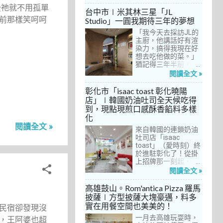
5
館」，理由很簡單：
放預約入住、用餐。
7月 2024
後祂就不用孤單
歐法套餐1680元起的
自從十多年前搬回彰
台中市∣米其林三星「JL
3
6月 2024
價位可以接受，而且
化之後，小禎才開始
前那樣笑呵呵
Studio」一圓我期待三年的夢想
不是無菜單料理，從
上春水堂吃飯、喝
3
5月 2024
開胃菜、湯品、主
「我今天去採訪JL的
茶，有一度還把春水
菜、甜點等，通通可
主廚，他講話好有渲
堂當麵店在吃，每週
4
4月 2024
以選自己喜歡的，小
染力，搞得我現在好
到台中上課時，總忍
9
禎覺得能夠自由搭配
想去吃他做的菜。」
不住奔入春水堂，點
3月 2024
很讚！而且「法森小
猶記得三年半前，當
上一碗「XO醬拌麵」
6
2月 2024
館」是台中老字號的
米其林評鑑要來台中
搭配一杯茶飲，後來
閱讀全文 »
法式餐廳，網路好評
之前，我接搞的雜誌
也嘗試過其他茶點，
8
1月 2024
不斷，能夠屹立不搖
做了一次得獎預測，
對春水堂的餐飲很有
彰化市「isaac toast 彰化曉陽
這麼多年，一定有它
於是我因為工作踏入
信心。因此，一得知
10
店」∣韓國奶油吐司全天候吃得
12月 2023
的道理在呀！
JL Studio，當天回家
秋山居是春水堂創辦
到，現點現煎口感酥香餡料多樣
1
之後，我就迫不及待
人開設的，感覺就是
11月 2023
化
對嚴師厲友嚷嚷著。
品質保證，對喜愛美
3
閱讀全文 »
10月 2023
從事美食採訪20多
食的小禎而言，自然
來自韓國的連鎖奶油
年，只採訪沒吃的店
深具吸引力。
吐司店「isaac
4
9月 2023
也不計其數，但從沒
toast」（愛時刻）終
有一家餐廳讓我這樣
5
於進駐彰化了！從掛
8月 2023
充滿渴望，留下「真
上招牌那一刻起，小
1
的好想吃吃看」的懸
7月 2023
禎就想著找時間來吃
閱讀全文 »
念。
吃看。之前就關注這
1
7月 2022
家連鎖店許久，只是
高雄鼓山。Rom'antica Pizza 羅馬
每次去台中誘惑實在
1
披薩∣方型披薩大塊豪邁，料多
6月 2022
太多了！就……，這一
實在用餐空間也美美的！
民宿卻發現沒
11
次離家這麼近，不來
5月 2022
吃真的說不過去。
一月去高雄玩耍時，
，王阿婆也超