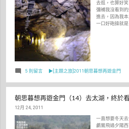
去逛，也算好笑
彌補我沒看到的
進去，因為我本
一口好砲操就是
5 則留言
▶[主題之旅]2011朝思暮想再遊金門
朝思暮想再遊金門（14）去太湖，終於
12月 24, 2011
一直想要冬天去
鸕鶿飛過夕陽西