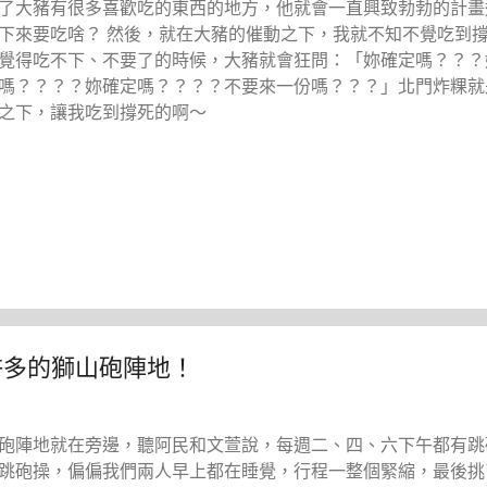
了大豬有很多喜歡吃的東西的地方，他就會一直興致勃勃的計畫
下來要吃啥？ 然後，就在大豬的催動之下，我就不知不覺吃到
覺得吃不下、不要了的時候，大豬就會狂問：「妳確定嗎？？？
嗎？？？？妳確定嗎？？？？不要來一份嗎？？？」北門炸粿就
之下，讓我吃到撐死的啊～
許多的獅山砲陣地！
砲陣地就在旁邊，聽阿民和文萱說，每週二、四、六下午都有跳
跳砲操，偏偏我們兩人早上都在睡覺，行程一整個緊縮，最後挑