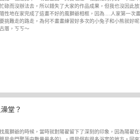
忙碌而沒辦法去，所以錯失了大家的作品成果，但我也沒因此放
隨性地在家完成了這畫不好的風獅爺相框，因為……人家第一次
要挑難走的路走，為何不畫畫練習好多次的小兔子和小熊就好呢
古厝，ㄎㄎ～
上澡堂？
找風獅爺的時候，當時就對陽翟留下了深刻的印象，因為陽翟在
算是金門聚落中數量最多的），還是個有很多浴室的地方。回來