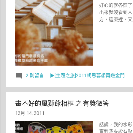
好心的就各煎了
出來就沒看到人
方，這麼近，又
2 則留言
▶[主題之旅]2011朝思暮想再遊金門
畫不好的風獅爺相框 之 有獎徵答
12月 14, 2011
話說，我的水彩
實對我來說有點