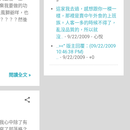
4
6月 2014
棄我要做的功
4
這家我去過，感想跟你一模一
5月 2014
畫風獅爺咩，也
樣，那裡是賣中午外食的上班
3
4月 2014
？？？？然後
族。人客一多的時候不得了，
3
3月 2014
亂沒品質的，所以就
9
2月 2014
沒...
- 9/22/2009
- 心悅
9
1月 2014
...><" 版主回覆：(09/22/2009
7
12月 2013
10:46:38 PM)
9
...
- 9/22/2009
- +0
11月 2013
4
10月 2013
4
9月 2013
閱讀全文 »
10
8月 2013
14
7月 2013
12
6月 2013
15
5月 2013
18
4月 2013
16
我心中除了有
3月 2013
寫了部落格之