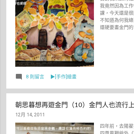
我竟然因為工作
課，今天還是很
不知道為何我總
還硬要畫金門的
8 則留言
▶[手作]繪畫
朝思暮想再遊金門（10）金門人也流行
12月 14, 2011
四年前，去陽翟
四尊風獅爺外（