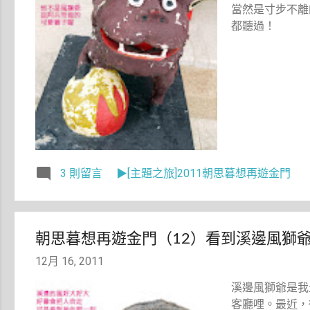
當然是寸步不離
都聽過！
3 則留言
▶[主題之旅]2011朝思暮想再遊金門
朝思暮想再遊金門（12）看到溪邊風獅
12月 16, 2011
溪邊風獅爺是我
客廳哩。最近，