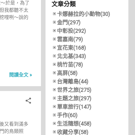
啦～於是，為了
文章分類
但我都聽不太
卡娜赫拉的小動物(30)
挖哩咧～說的
金門(297)
中彰投(292)
雲嘉南(79)
宜花東(168)
北北基(343)
桃竹苗(78)
高屏(58)
閱讀全文 »
台灣離島(44)
世界之旅(275)
主題之旅(297)
單車旅行(147)
手作(60)
生活隨想(458)
後又看到滿多
門的鳥類照
收藏分享(58)