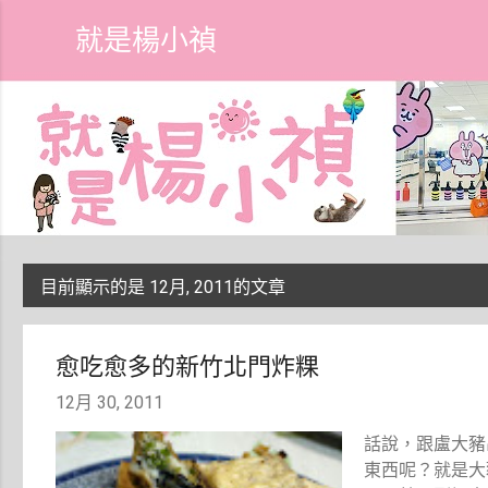
就是楊小禎
目前顯示的是 12月, 2011的文章
發
表
愈吃愈多的新竹北門炸粿
文
12月 30, 2011
章
話說，跟盧大豬
東西呢？就是大