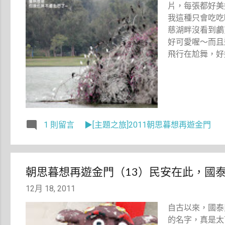
片，每張都好美
我這種只會吃吃
慈湖畔沒看到鸕
好可愛喔～而且
飛行在尬舞，好
1 則留言
▶[主題之旅]2011朝思暮想再遊金門
朝思暮想再遊金門（13）民安在此，國
12月 18, 2011
自古以來，國泰
的名字，真是太