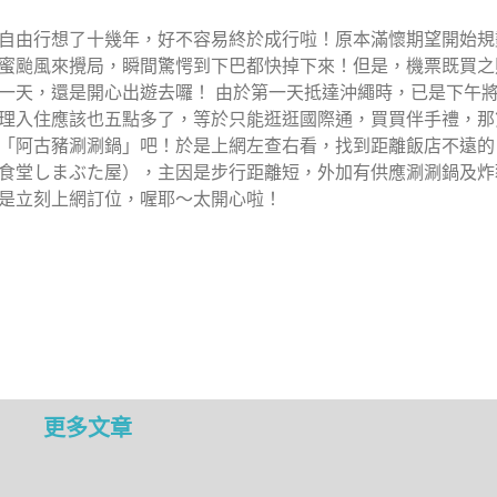
自由行想了十幾年，好不容易終於成行啦！原本滿懷期望開始規
蜜颱風來攪局，瞬間驚愕到下巴都快掉下來！但是，機票既買之
一天，還是開心出遊去囉！ 由於第一天抵達沖繩時，已是下午
理入住應該也五點多了，等於只能逛逛國際通，買買伴手禮，那
「阿古豬涮涮鍋」吧！於是上網左查右看，找到距離飯店不遠的
食堂しまぶた屋），主因是步行距離短，外加有供應涮涮鍋及炸
是立刻上網訂位，喔耶～太開心啦！
更多文章