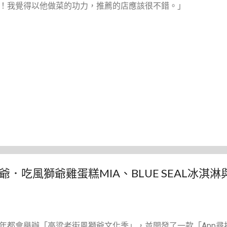
！我覺得以他做菜的功力，推薦的店應該很不錯。」
．吃風獅爺雞蛋糕MIA、BLUE SEAL冰淇淋
年都會舉辦「高粱老街風獅爺文化季」，並開發了一款「App尋