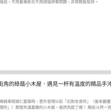
接送，不用看導航也不用煩惱停車問題，非常輕鬆愉快。
路街角的綠蔭小木屋．遇見一杯有溫度的精品手
晚騎車經過仁愛路時，意外發現以前「石對氷食所」（後來搬遷
理所」）那間充滿童趣的小木屋，竟然亮起了燈！ 眼前斗然一