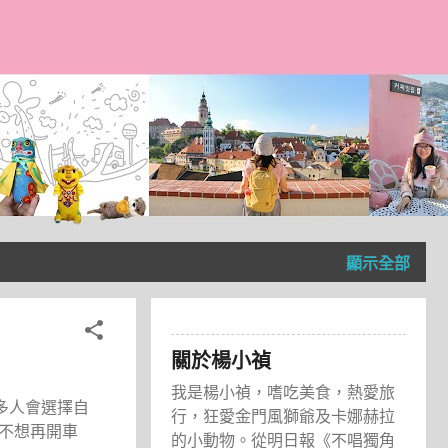
顯示全部
關於楊小禎
我是楊小禎，嗜吃美食，熱愛旅
很多人會選擇自
行，狂愛金門風獅爺及卡娜赫拉
不想再開車
的小動物。從明日報《不唱獨角