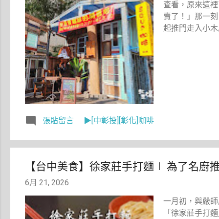
查看，原來這裡
賣了！」那一刻
起推門走入小木
張貼留言
▶[中彰投][彰化]咖啡
【台中美食】徐家莊手打麵∣ 為了名廚
6月 21, 2026
一月初，與嚴師
「徐家莊手打麵」