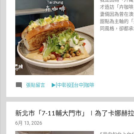
才造訪「卉咖啡
妻倆因為曾在澳
甜點為主軸的「
同風格，卻都承
張貼留言
▶[中彰投][台中]咖啡
新北市「7-11輔大門市」∣為了卡娜
6月 13, 2026