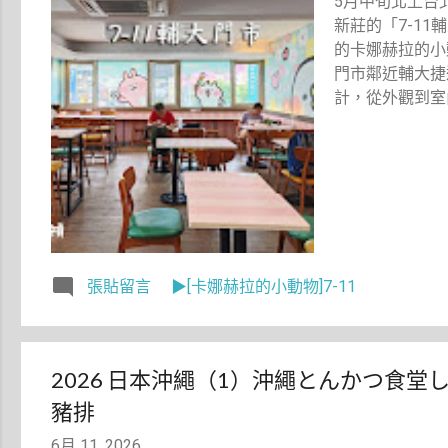
5月中旬北上台
新莊的「7-1
的卡娜赫拉的小
門市鄰近輔大捷
計，從外觀到室
張貼留言
▶[卡娜赫拉的小動物]7-11
2026 日本沖繩（1）沖繩とんかつ食
豬排
6月 11, 2026