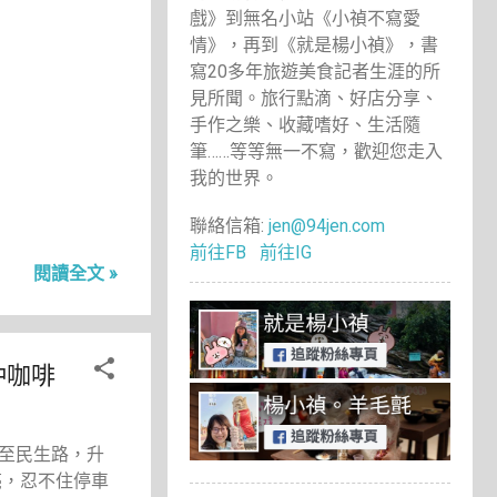
戲》到無名小站《小禎不寫愛
情》，再到《就是楊小禎》，書
寫20多年旅遊美食記者生涯的所
見所聞。旅行點滴、好店分享、
手作之樂、收藏嗜好、生活隨
筆……等等無一不寫，歡迎您走入
我的世界。
聯絡信箱:
jen@94jen.com
前往FB
前往IG
閱讀全文 »
沖咖啡
至民生路，升
亮，忍不住停車