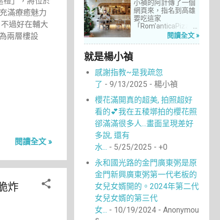
14
巡禮」，將位於
4月 2022
小禎的阿計傳了一個
網頁來，指名到高雄
間充滿療癒魅力
13
11月 2018
要吃這家
，不過好在輔大
「Rom'anticaPizza
5
9月 2018
羅馬披薩」，看了圖
為兩層樓設
閱讀全文 »
4
片及介紹，思緒瞬間
8月 2018
被拉回了18年前的義
1
就是楊小禎
4月 2017
大利。當年遊義大利
時，就在街頭看到不
5
6月 2016
感謝指教~是我疏忽
少披薩店，一字排開
的各式披薩看起來琳
2
了
- 9/13/2025
- 楊小禎
5月 2016
瑯滿目，走進店內就
18
能點上一塊喜愛的口
1月 2016
櫻花滿開真的超美, 拍照超好
味大快朵頤，真的好
16
看的💕我在五稜墎拍的櫻花照
12月 2015
懷念啊！沒想到台灣
也有類似的披薩店。
郤滿滿很多人...畫面呈現差好
11
10月 2015
走！就到高雄吃披薩
多說, 還有
去！
6
3月 2015
閱讀全文 »
水...
- 5/25/2025
- +0
1
2月 2015
永和國光路的金門廣東粥是原
8
1月 2015
金門新興廣東粥第一代老板的
1
12月 2014
脆炸
女兒女婿開的。2024年第二代
4
9月 2014
女兒女婿的第三代
1
7月 2014
女...
- 10/19/2024
- Anonymou
s