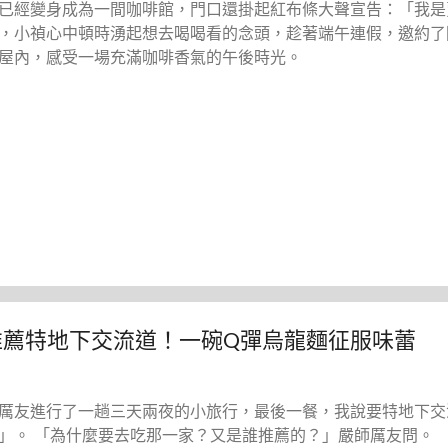
已經變身成為一間咖啡館，門口還掛起紅布條大聲宣告：「我是
，小禎心中頓時湧起想去喝喝看的念頭，趁著端午連假，邀約了
屋內，感受一場充滿咖啡香氣的午後時光。
推薦特地下交流道！一碗Q彈烏龍麵征服味蕾
厲友進行了一趟三天兩夜的小旅行，最後一餐，我說要特地下交
。 「為什麼要去吃那一家？又是誰推薦的？」嚴師厲友問。 「啊就J