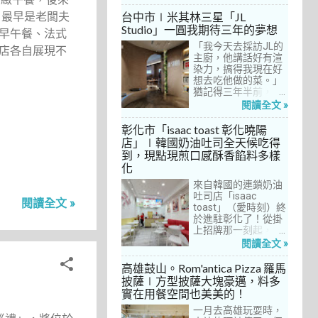
5
館」，理由很簡單：
放預約入住、用餐。
7月 2024
歐法套餐1680元起的
自從十多年前搬回彰
，最早是老闆夫
台中市∣米其林三星「JL
3
6月 2024
價位可以接受，而且
化之後，小禎才開始
Studio」一圓我期待三年的夢想
早午餐、法式
不是無菜單料理，從
上春水堂吃飯、喝
3
5月 2024
開胃菜、湯品、主
「我今天去採訪JL的
茶，有一度還把春水
店各自展現不
菜、甜點等，通通可
主廚，他講話好有渲
堂當麵店在吃，每週
4
4月 2024
以選自己喜歡的，小
染力，搞得我現在好
到台中上課時，總忍
9
禎覺得能夠自由搭配
想去吃他做的菜。」
不住奔入春水堂，點
3月 2024
很讚！而且「法森小
猶記得三年半前，當
上一碗「XO醬拌麵」
6
2月 2024
館」是台中老字號的
米其林評鑑要來台中
搭配一杯茶飲，後來
閱讀全文 »
法式餐廳，網路好評
之前，我接搞的雜誌
也嘗試過其他茶點，
8
1月 2024
不斷，能夠屹立不搖
做了一次得獎預測，
對春水堂的餐飲很有
彰化市「isaac toast 彰化曉陽
這麼多年，一定有它
於是我因為工作踏入
信心。因此，一得知
10
店」∣韓國奶油吐司全天候吃得
12月 2023
的道理在呀！
JL Studio，當天回家
秋山居是春水堂創辦
到，現點現煎口感酥香餡料多樣
1
之後，我就迫不及待
人開設的，感覺就是
11月 2023
化
對嚴師厲友嚷嚷著。
品質保證，對喜愛美
3
10月 2023
從事美食採訪20多
食的小禎而言，自然
來自韓國的連鎖奶油
年，只採訪沒吃的店
深具吸引力。
吐司店「isaac
4
9月 2023
閱讀全文 »
也不計其數，但從沒
toast」（愛時刻）終
有一家餐廳讓我這樣
5
於進駐彰化了！從掛
8月 2023
充滿渴望，留下「真
上招牌那一刻起，小
1
的好想吃吃看」的懸
7月 2023
禎就想著找時間來吃
閱讀全文 »
念。
吃看。之前就關注這
1
7月 2022
家連鎖店許久，只是
高雄鼓山。Rom'antica Pizza 羅馬
每次去台中誘惑實在
1
披薩∣方型披薩大塊豪邁，料多
6月 2022
太多了！就……，這一
實在用餐空間也美美的！
11
次離家這麼近，不來
5月 2022
吃真的說不過去。
一月去高雄玩耍時，