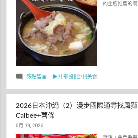
的主廚推薦的啊
張貼留言
▶[中彰投][台中]美食
2026日本沖繩（2）漫步國際通尋找風獅爺
Calbee+薯條
6月 18, 2026
話說，金門縣每