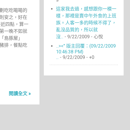
4
6月 2014
4
這家我去過，感想跟你一模一
5月 2014
劃吃吃喝喝的
樣，那裡是賣中午外食的上班
3
則安之，好在
4月 2014
族。人客一多的時候不得了，
將近四點，算一
3
3月 2014
亂沒品質的，所以就
第一晚不如就
9
2月 2014
沒...
- 9/22/2009
- 心悅
「島豚屋」
9
1月 2014
豬排，餐點吃
...><" 版主回覆：(09/22/2009
7
12月 2013
10:46:38 PM)
9
...
- 9/22/2009
- +0
11月 2013
4
10月 2013
4
9月 2013
10
8月 2013
14
7月 2013
閱讀全文 »
12
6月 2013
15
5月 2013
18
4月 2013
16
3月 2013