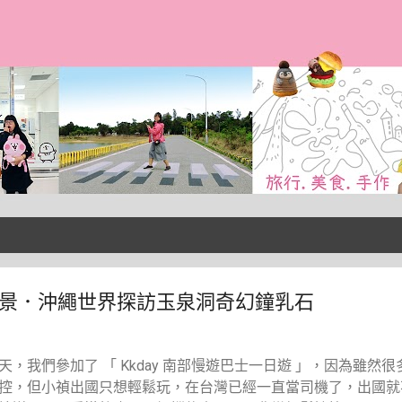
跳到主要內容
海景．沖繩世界探訪玉泉洞奇幻鐘乳石
，我們參加了 「 Kkday 南部慢遊巴士一日遊 」，因為雖然
控，但小禎出國只想輕鬆玩，在台灣已經一直當司機了，出國就