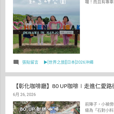
囉！而且有專車
張貼留言
▶[世界之旅][日本]2026沖繩
【彰化咖啡廳】80 UP咖啡∣走進仁愛
6月 26, 2026
前陣子，小禎傍
級為「石對小料