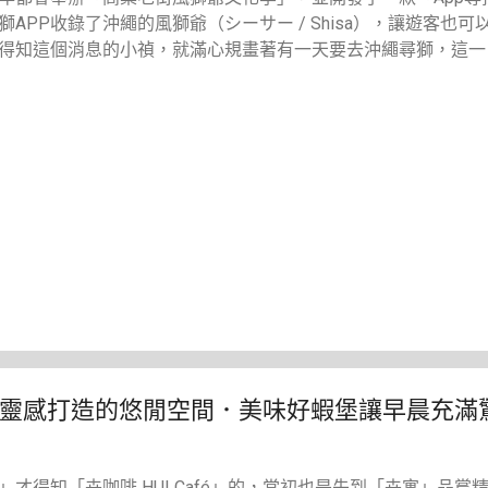
APP收錄了沖繩的風獅爺（シーサー / Shisa），讓遊客也
得知這個消息的小禎，就滿心規畫著有一天要去沖繩尋獅，這一
靈感打造的悠閒空間．美味好蝦堡讓早晨充滿
」才得知「卉咖啡 HUI Café」的，當初也是先到「卉寓」品嘗