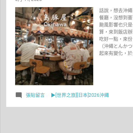
話說，想去沖繩
餐廳，沒想到薔
颱風影響也只是
算，來到飯店辦
吃好一點，來份
（沖繩とんかつ
起來有變化，於
張貼留言
▶[世界之旅][日本]2026沖繩