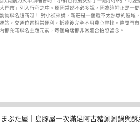
北欣賞動力火車演唱會時，小禎也特別安排了一趟小小的「可愛
1輔大門市」列入行程之中。原因當然不必多說，因為這裡正是一
動物聯名超商呀！ 對小禎來說，新莊是一個還不太熟悉的區域
運站，交通位置相當便利，抵達後完全不用費心尋找。整間門市
內都充滿聯名主題元素，每個角落都非常適合拍照留念。
堂しまぶた屋｜島豚屋一次滿足阿古豬涮涮鍋與酥