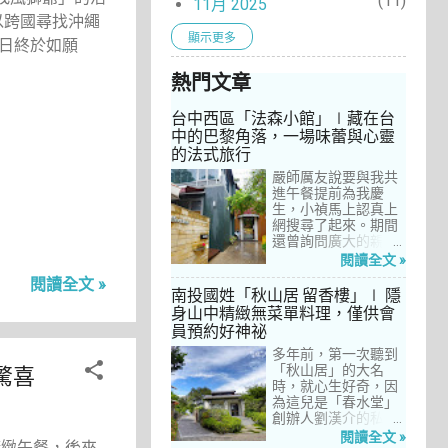
11
11月 2025
可以跨國尋找沖繩
9
10月 2025
顯示更多
日終於如願
9
9月 2025
熱門文章
9
8月 2025
8
7月 2025
台中西區「法森小館」∣藏在台
中的巴黎角落，一場味蕾與心靈
3
6月 2025
的法式旅行
8
5月 2025
嚴師厲友說要與我共
進午餐提前為我慶
9
4月 2025
生，小禎馬上認真上
10
網搜尋了起來。期間
3月 2025
還曾詢問廣大的親友
4
2月 2025
們有沒有推薦的餐
閱讀全文 »
廳，但是只有小禎的
11
閱讀全文 »
1月 2025
阿姨及桄甄老師誠懇
南投國姓「秋山居 留香樓」∣ 隱
給我建議，其他都是
3
身山中精緻無菜單料理，僅供會
12月 2024
一堆來亂的！哈～ 從
員預約好神祕
7
台北君品酒店的「頤
11月 2024
宮」到台中的
多年前，第一次聽到
6
10月 2024
「澀」，再比較了幾
驚喜
「秋山居」的大名
間價位較親民的牛排
時，就心生好奇，因
4
9月 2024
餐廳……，最終，小禎
為這兒是「春水堂」
選定了阿姨及表弟剛
創辦人劉漢介的私人
9
8月 2024
去吃過的「法森小
招待所，只對會員開
閱讀全文 »
精緻午餐，後來