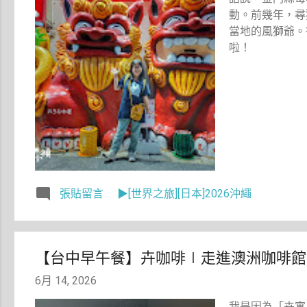
動。前幾年，尋獅
當地的風獅爺。
啦！
張貼留言
▶[世界之旅][日本]2026沖繩
【台中早午餐】卉咖啡∣走進澳洲咖啡館
6月 14, 2026
我是因為「卉寓