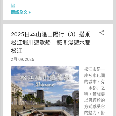
哩！當然不
陽
是我走到哪
閱讀全文 »
裡就發生凶
殺案，而是
我很會估勾
2025日本山陰山陽行（3）搭乘
查資料、找
松江堀川遊覽船 悠閒漫遊水都
真相（自己
說的）哈哈
松江
～。 而這
2月 09, 2026
個去名偵探
柯南小鎮朝
松江市是一
聖的心願，
座被水包圍
終於在想了
的城市，有
許多年之後
「水都」之
實現啦！如
稱，若想要
果說這一趟
以最輕鬆的
山陰山陽之
方式感受它
行，是為了
的魅力，搭