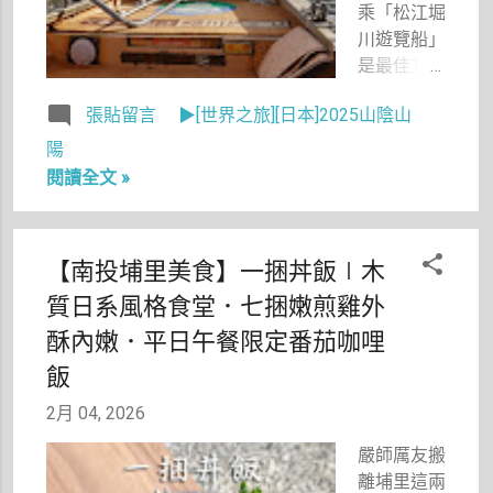
柯南小鎮而
乘「松江堀
去也不為
川遊覽船」
過！
是最佳方
式。不用趕
張貼留言
▶[世界之旅][日本]2025山陰山
行程，也不
用走太多
陽
路，只要坐
閱讀全文 »
上小船，沿
著環繞松江
城的堀川緩
【南投埔里美食】一捆丼飯∣木
緩航行，城
質日系風格食堂．七捆嫩煎雞外
下町的風景
就會在眼前
酥內嫩．平日午餐限定番茄咖哩
一一開展。
飯
微風、水
聲、鳥鳴，
2月 04, 2026
以及船夫的
嚴師厲友搬
歌聲，讓這
離埔里這兩
趟旅程既愜