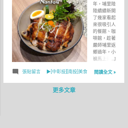
年，埔里陸
意又有溫
陸續續新開
度，也讓人
了幾家看起
不知不覺愛
來很吸引人
上這座溫柔
的餐館、咖
的水都。
啡館，趁著
嚴師埔里返
鄉過年，小
禎馬上邀約
他一起來品
張貼留言
▶[中彰投][南投]美食
閱讀全文 »
嚐「一捆丼
飯」，因為
平日午餐推
更多文章
出限定的番
茄咖啡飯，
還可以免費
加飯、加咖
哩一次，讓
Copyright © 2026 就是楊小禎 All Rights Reserved.
愛吃咖哩飯