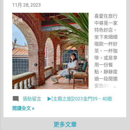
11月 28, 2023
喜愛在旅行
中尋覓一家
特色好店，
坐下來細細
啜飲一杯好
茶、一杯咖
啡，或是享
用一份餐
點，靜靜度
過一段閒適
安逸的時
光。旅行金
張貼留言
▶[主題之旅]2023金門39、40遊
門40次，
也幾乎次次
閱讀全文 »
都會這樣
做，總是會
更多文章
在出發前開