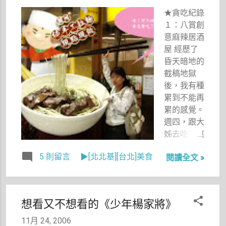
定收入。這
★貪吃紀錄
次為了匯豐
１：八賞創
銀行提供許
意麻辣居酒
多家五星級
屋 經歷了
大飯店用餐
昏天暗地的
「兩人同行
截稿地獄
一人免費」
後，我有種
的活動，我
累到不能再
無論如何都
累的感覺。
要辦到一張
週四，跟大
白金卡。
姊去吃了爽
報折價券上
5 則留言
▶[北北基][台北]美食
閱讀全文 »
的「八賞創
意麻辣居酒
屋」，忘記
帶相機去拍
想看又不想看的《少年楊家將》
照，不過口
味還不錯，
11月 24, 2006