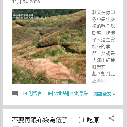
11月 04, 2006
這個作者，
在她剛柔並
秋天在你印
濟的解釋之
象中是什麼
下，讀者非
樣的呢？吃
常滿意她的
螃蟹、吃柿
服務態度，
子、還是賞
還說：「小
桂花的季
姐妳處理的
節？又或是
很好，妳叫
與滿山紅葉
什麼名字？
聯想在一
我要請貴公
起？想到此
司老闆表揚
處的時候，
一下。」
我腦中隱隱
由此可知，
14 則留言
▶[北北基][台北]景點
閱讀全文 »
迴盪著周杰
傑希卡真不
倫的歌
是蓋的。
「楓」，歌
中唱著：
不要再跟布袋為伍了！（＋吃原
「緩緩掉落