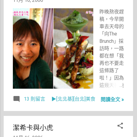
11月 16, 2006
昨晚熬夜趕
稿，今早開
車去天母的
「向The
Brunch」採
訪時，一路
都在想「我
再也不要走
這條路了
啦！」因為
這幾天我幾
乎天天去天
13 則留言
▶[北北基][台北]美食
閱讀全文 »
母，路途遠
開車開得好
膩，從週日
上天母山上
潔希卡與小虎
拍夜景又差
點壓到一條