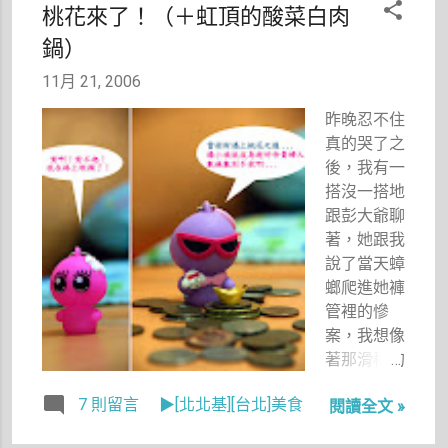
很噁心的感
桃花來了！（＋虹頂的酸菜白肉
到呼吸困
可以想像他
覺。哈哈
鍋）
難……等等
那沒好氣的
哈。
描述，我可
樣子。 於
11月 21, 2006
以想見到時
是，我瞪大
我一定會哭
了雙眼，再
昨晚忍不住
的浠哩嘩啦
仔細看了一
真的哭了之
的！而且看
下他的照
後，我有一
完預告後，
片，沒想
搭沒一搭地
我竟然有全
到，原本
跟彭大爺聊
身發冷的感
「心清如
著，她跟我
覺。
玉、義重如
說了當天蟑
山」的碑竟
螂爬進她褲
然變成了一
管裡的慘
塊用英文寫
案，我想像
著玉山的石
著那滑稽的
碑。媽呀！
畫面，一邊
7 則留言
▶[北北基][台北]美食
簡直醜到了
閱讀全文 »
又安慰她，
極點，我的
忽然想到如