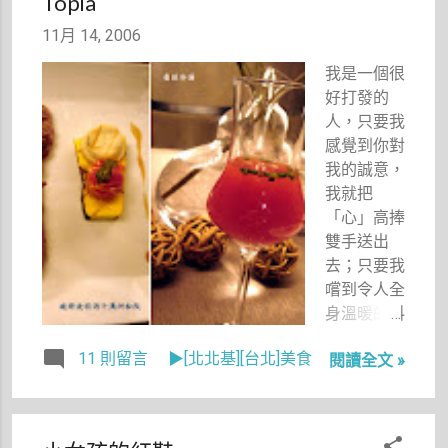
Topia
101的85樓
字樣，因為
鬆不少。
即將要開幕
在我心中，
11月 14, 2006
因為身為公
的兩家餐廳
我理所當然
司的資深員
我是一個很
（不過因為
是小公主
工，每次有
好打發的
店景都還在
啊，而堂哥
新同事來報
人，只要我
施工中，所
就是小王
到，潔希卡
感覺到你對
以是到別的
子。
都會負責照
我的誠意，
分店拍攝菜
顧她們，比
我就把
餚），我又
方中午帶她
「心」高捧
產生了要買
們去吃飯，
雙手送出
張門票上觀
告訴她們哪
去；只要我
景台看看的
裡可以微波
嚐到令人全
念頭，不過
便當……之
身溫暖的料
就在昨天，
類的，漸漸
理，我就把
H雜誌的主
地，在耳濡
11 則留言
▶[北北基][台北]美食
閱讀全文 »
「情」留在
編大人說今
目染之下，
這家餐廳；
天早上約了
只要有新同
只要你讓我
觀景台上去
事報到，我
感動，我一
拍攝眺望