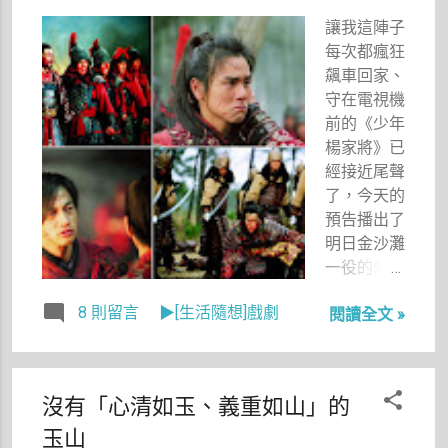
店員很親
讓我這陣子
切，一直來
每次都瘋狂
問：「還要
飆車回家、
不要加鴨
守在電視機
血？」，而
前的《少年
且店員推薦
楊家將》已
的臭豆腐，
經接近尾聲
辣中帶蝦
了，今天的
香，我覺得
預告播出了
滿好吃的。
明日金沙灘
另外，我選
一役的慘
的飲料「薰
狀，有大郎
衣草水果冰
8 則留言
▶[生活隨想]戲劇
閱讀全文 »
壯烈犧牲被
沙」，本以
凌辱至死，
為一定是一
令我忽然覺
種很怪的味
得心情好沉
道（不要問
沒有「心清如玉、義重如山」的
重，很想看
我，那妳還
玉山
接下來的劇
點？我喜歡