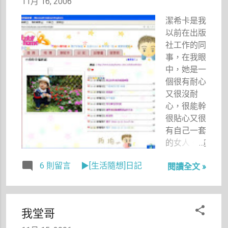
11月 16, 2006
蛇開始，還
潔希卡是我
有週二從文
以前在出版
化後山上陽
社工作的同
明山繼續拍
事，在我眼
夜景，週三
中，她是一
去淡水三芝
個很有耐心
採訪，今天
又很沒耐
又去，真的
心，很能幹
覺得好累
很貼心又很
喔。不過，
有自己一套
看到向The
的女人。這
Brunch的早
樣寫好像很
午餐套餐
6 則留言
▶[生活隨想]日記
閱讀全文 »
模糊，但是
後，好像有
我實在不知
點值得了。
道該用什麼
形容詞形容
我堂哥
她好。 我