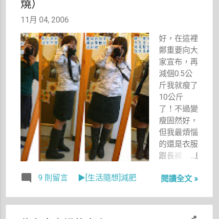
燒）
的楓葉像思
念，我點燃
11月 04, 2006
燭火溫暖歲
末的秋
好，在這裡
天……」這
鄭重要向大
首歌經常在
家宣布，再
我車上反覆
減個0.5公
播放著。
斤我就瘦了
當然，今天
10公斤
我不是要跟
了！不過變
大家談周杰
瘦固然好，
倫，而是今
但我最煩惱
天我去走了
的還是衣服
一趟金包里
跟長褲（連
大路，美麗
緊身牛仔
9 則留言
▶[生活隨想]減肥
的紅色芒花
閱讀全文 »
褲）都慢慢
美到讓我迫
地像個布
不及待地想
袋。最明顯
趕緊回家跟
的就是我去