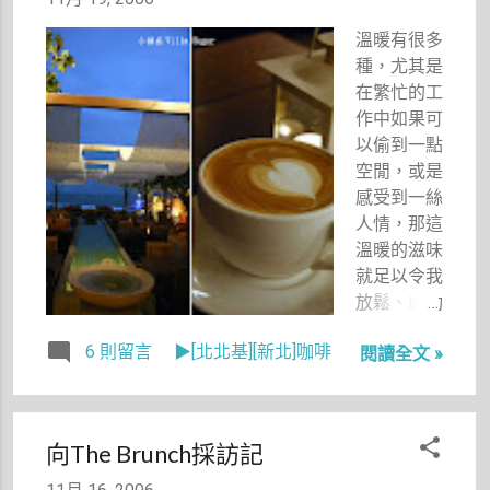
中。1.不怕
溫暖有很多
壁虎蜥蜴 2.
種，尤其是
單身未婚無
在繁忙的工
女友也無男
作中如果可
友 3.威猛愛
以偷到一點
乾淨又孝順
空閒，或是
4.有正當職
感受到一絲
業不愛碎碎
人情，那這
唸 5.有錢一
溫暖的滋味
切好商量。
就足以令我
意者請留
放鬆、感動
言。」這段
許久。
話，開出我
6 則留言
▶[北北基][新北]咖啡
閱讀全文 »
的徵婚條
件，而且不
怕壁虎蜥蜴
是放在第一
向The Brunch採訪記
位。