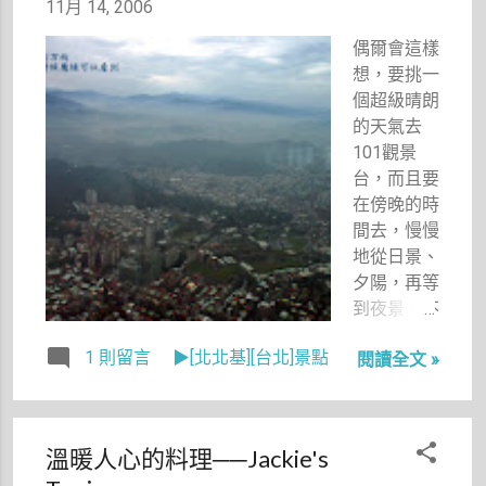
個字來形
11月 14, 2006
害羞狀況，
容。 小時
不太敢在工
偶爾會這樣
候，我跟堂
作時亂閒
想，要挑一
哥因為年紀
聊，也不太
個超級晴朗
相仿，所以
敢在非工作
的天氣去
感情一直很
時也閒聊，
101觀景
好，我們常
可是坐在我
台，而且要
常玩在一
旁邊的潔希
在傍晚的時
起，在老家
卡偶爾會拿
間去，慢慢
的院子裡玩
著作者送的
地從日景、
泥巴，騎三
花草茶說：
夕陽，再等
輪車，記得
「我們來泡
到夜景。不
當時我還常
這個」或者
過想歸想，
常在日曆上
是偶爾會拿
1 則留言
▶[北北基][台北]景點
閱讀全文 »
觀景台開放
寫上「小公
著下載的
這麼久，我
主楊育禎，
MP3過來
還是沒有上
小王子楊文
說：「放一
去過。 最
豪（是他的
下音樂」，
溫暖人心的料理──Jackie's
近，採訪了
舊名）」等
讓我感到輕