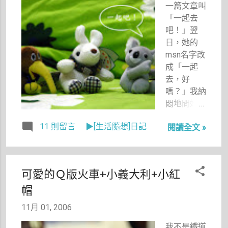
一篇文章叫
布袋向上拉
「一起去
到底。真是
吧！」翌
令我不知如
日，她的
何是好，因
msn名字改
為我很喜歡
成「一起
那件昂貴又
去，好
可防潑水又
嗎？」我納
可保暖的褲
悶地問她：
子。
「妳不是已
11 則留言
▶[生活隨想]日記
閱讀全文 »
經去了嗎？
（指她去看
的所有展覽
及活動）還
可愛的Ｑ版火車+小義大利+小紅
要去哪
帽
裡？」
「澳洲
11月 01, 2006
啊。」Pon
說。
我不是鐵道