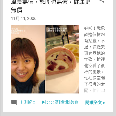
風景無價，悠閒也無價，健康更
總是可以跟
採訪，當我
作者們講很
無價
風塵僕僕地
久的電話，
從天母趕著
11月 11, 2006
很能聊又很
騎機車回到
會講話但又
好啦！我承
東區的「麻
讓人感受到
認這個標題
布茶坊」繼
她的真誠，
有點蠢，不
續採訪時，
而且她處理
過，這幾天
整個人都累
事情的功夫
東奔西跑的
癱了，我疲
真是一流。
忙碌，忙裡
倦地靠在牆
以前潔希卡
偷空看了很
邊，此時麻
還負責讀者
棒的風景，
布的公關為
服務部，專
忙裡偷空曬
我送上了一
門接難搞讀
了很暖的太
杯熱的抹茶
者的電話，
陽，忙裡偷
牛奶，好溫
後來因為我
空對鏡頭自
暖好溫暖，
的加入，我
1 則留言
▶[北北基][台北]美食
閱讀全文 »
拍，所意識
我幾乎感動
也開始接讀
到的大概就
的快要流淚
者電話。讀
是這幾個字