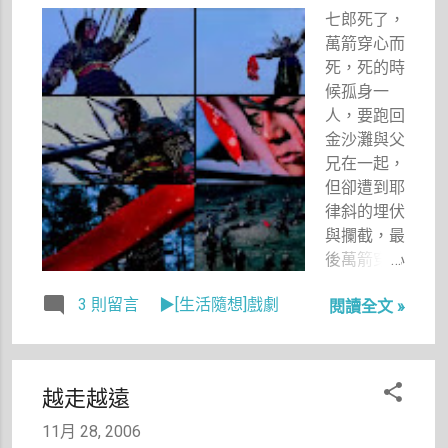
口問了當時
七郎死了，
還在線上的
萬箭穿心而
小葉。
死，死的時
候孤身一
人，要跑回
金沙灘與父
兄在一起，
但卻遭到耶
律斜的埋伏
與攔截，最
後萬箭穿心
而死。死
3 則留言
▶[生活隨想]戲劇
閱讀全文 »
前，聽到父
親楊業撞死
在李陵碑前
的惡耗。他
越走越遠
的手裡緊緊
抓著杜金娥
11月 28, 2006