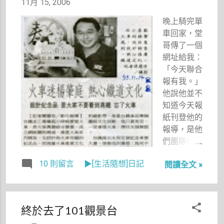
認識潔希卡
11月 15, 2006
應該有八年
晚上騎完單
了！當時我
車回家，堂
剛從大學畢
哥傳了一個
業，第一份
網址給我：
工作就是和
「今天聯合
潔希卡當同
報有我。」
事。潔希卡
他說他並不
和我同年，
知道今天報
因為工作的
紙刊登他的
早，她已經
報導，是他
是編輯部的
們團隊的人
主任了，我
看到跟他說
的工作需要
10 則留言
▶[生活隨想]日記
閱讀全文 »
他才知道
常常與她配
的。說起我
合，但我又
的堂哥，我
笨手笨腳的
只有用「好
其實剛開始
終於去了101觀景台
男人」這三
是經常處於