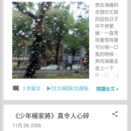
就是用心去
想去海邊的
感受一下
念頭在忙碌
啊！還好我
的這些日子
的報導內容
中不停縈
不需要追著
繞，一直等
歐晉德跑。
待著等待著
可以喘一口
氣的時候，
奔向海邊去
坐上一下
午。前一天
半夜，「明
3 則留言
▶[北北基][新北]景點
閱讀全文 »
天想去海
邊」的想法
不停湧上
來，於是，
《少年楊家將》真令人心碎
我猶豫了一
會，終於開
11月 28, 2006