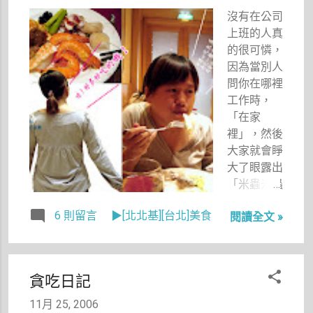
現的承諾，
沒有在公司
好哀傷好哀
上班的人真
傷。深夜聽
的很可憐，
著，一遍又
因為當別人
一遍，我想
問你在哪裡
起了你。
工作時，
「在家
裡」，然後
大家就會睜
大了眼露出
「米蟲米蟲
你是米蟲」
6 則留言
▶[北北基][台北]美食
閱讀全文 »
的眼神。就
連辦張信用
卡都困難重
重，受到不
貪吃日記
少刁難，只
因你沒有穩
11月 25, 2006