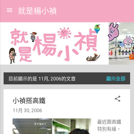
跳到主要內容
就是楊小禎
目前顯示的是 11月, 2006的文章
顯示全部
發
表
小禎搭高鐵
文
11月 30, 2006
章
最近跟高鐵
特別有緣，