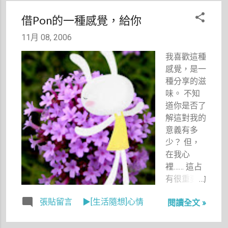
了。因為對
者有書籍光
吧。
當時疲倦的
借Pon的一種感覺，給你
碟片使用上
我而言，再
的問題、不
11月 08, 2006
沒有什麼是
會安裝試用
比這個更好
我喜歡這種
程式，或是
的禮物了。
感覺，是一
看不懂書上
從此以後，
種分享的滋
作者教導的
麻布茶坊的
味。 不知
使用步驟，
抹茶牛奶滋
道你是否了
如果問題不
味永遠留存
解這對我的
大，我還可
在我心中，
意義有多
以解決。但
雖然它的餐
少？ 但，
是我印象很
點不見得有
在我心
深刻，有一
多美味，但
裡…… 這占
次我接到一
是只要提起
有很重要的
個難纏讀者
抹茶牛奶，
分量。
的電話，硬
我最先想到
張貼留言
▶[生活隨想]心情
閱讀全文 »
要取得書籍
的就是那一
作者的聯絡
杯。