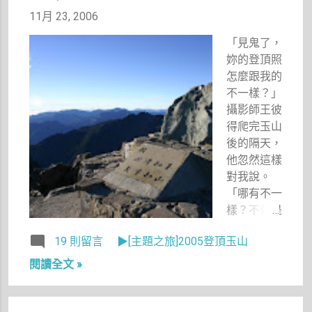
情但又不想
嚐試怪的東
11月 23, 2006
看，因為實
西啊），沒
在太殘忍
「見鬼了，
想到出乎意
了。在中視
妳的登頂照
外的好喝，
討論區上，
怎麼跟我的
冰沙是薰衣
看到許多已
不一樣？」
草口味，淡
經看完全片
攝影師王彼
淡的、很
的網友特別
得爬完玉山
雅。裡頭有
交代：面紙
後的隔天，
一些水果
要多準備幾
他忽然這樣
丁，如荔
張，要準備
對我說。
枝、葡萄柚
冰敷用品，
「哪有不一
等。跟我想
下週一週二
樣？不就是
的完全不一
後看完眼睛
我的天氣比
樣，我還以
19 則留言
▶[主題之旅]2005登頂玉山
會腫到不能
較好，你的
為是水果口
上班……，
天氣不好
味的冰沙，
閱讀全文 »
還有看完後
啊！」我
上面灑上一
哭到快掛
答。 「看
些薰衣草，
了、飆淚飆
清楚。」我