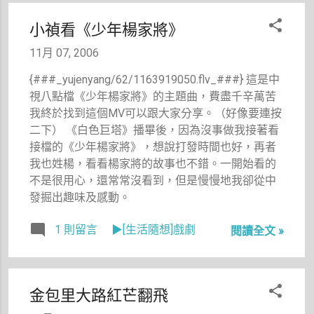
方式(一般
作法我們是
小禎看《少年楊家將》
請他將問題
傳過來，我
11月 07, 2006
們再代轉作
{###_yujenyang/62/1163919050.flv_###} 這是中
者解
視八點檔《少年楊家將》的主題曲，費盡千辛萬苦
答。)，但
我終於找到這個MV可以跟大家分享。（好像要連按
是那位先生
二下） 《白色巨塔》播畢後，因為沒事做我接著看
很不高興地
接檔的《少年楊家將》，想說打發時間也好，再者
硬要作者的
我也姓楊，看看楊家將的故事也不錯。一開始看的
聯絡方式，
不是很用心，還常常沒看到，但是慢慢地我卻從中
還要上告總
發掘出趣味及感動。
編輯，嚷嚷
著「你們總
1 則留言
▶[生活隨想]戲劇
閱讀全文 »
編輯在嗎？
叫總編輯來
聽電話！」
最後潔希卡
金包里大路紅芒翻飛
出馬搞定了