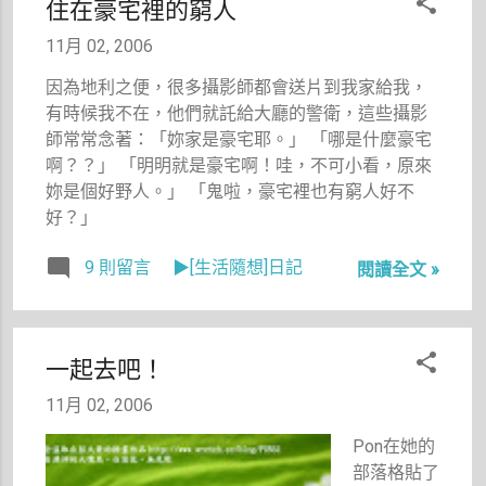
住在豪宅裡的窮人
大家分享那
年爬玉山買
兒的美。
的登山褲跟
11月 02, 2006
保暖衣，衣
因為地利之便，很多攝影師都會送片到我家給我，
服大一點還
有時候我不在，他們就託給大廳的警衛，這些攝影
可以穿，褲
師常常念著：「妳家是豪宅耶。」 「哪是什麼豪宅
子完全呈現
啊？？」 「明明就是豪宅啊！哇，不可小看，原來
無法穿的狀
妳是個好野人。」 「鬼啦，豪宅裡也有窮人好不
況，因為如
好？」
果把腰帶乖
乖繫在腰的
9 則留言
▶[生活隨想]日記
閱讀全文 »
位置，那麼
褲檔就是一
大片布袋垂
在那裡，如
一起去吧！
果想把褲頭
11月 02, 2006
拉高，就得
拉到胸部下
Pon在她的
方才能把下
部落格貼了
面多出來的