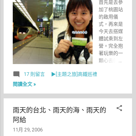
首先是去參
加了桃園站
的啟用儀
式，再來是
今天去搭媒
體試乘到左
營。完全抱
著玩樂的一
顆心去的
我，雖然明
17 則留言
▶[主題之旅]高鐵巡禮
知會看到眾
家媒體出動
閱讀全文 »
的大規模陣
仗，不過我
還是把重心
雨天的台北、雨天的海、雨天的
完全放在
阿給
「試乘」這
件事上。所
11月 29, 2006
謂試乘嘛！