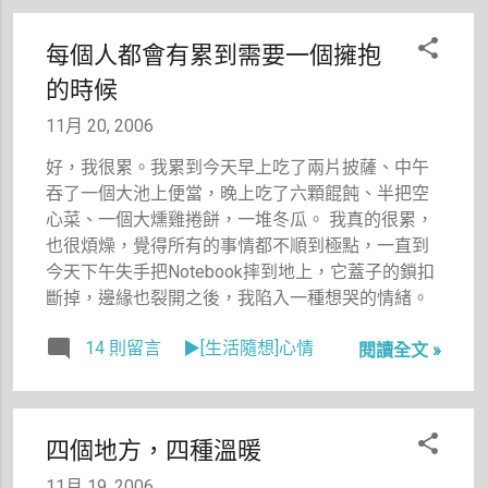
「心清如
果壁虎爬進
玉、義重如
我的褲管，
每個人都會有累到需要一個擁抱
山」勒？怎
我應該會口
的時候
麼不見了？
吐白沫吧！
因為，我從
11月 20, 2006
小到大實在
怕極了壁虎
好，我很累。我累到今天早上吃了兩片披薩、中午
這玩意。
吞了一個大池上便當，晚上吃了六顆餛飩、半把空
緊接著，我
心菜、一個大燻雞捲餅，一堆冬瓜。 我真的很累，
又想到，我
也很煩燥，覺得所有的事情都不順到極點，一直到
的男友一定
今天下午失手把Notebook摔到地上，它蓋子的鎖扣
要不怕壁虎
斷掉，邊緣也裂開之後，我陷入一種想哭的情緒。
跟蜥蜴，這
14 則留言
▶[生活隨想]心情
樣他才可以
閱讀全文 »
幫我趕走我
的天敵壁虎
及蜥蜴。所
四個地方，四種溫暖
以我就隨手
寫了「徵婚
11月 19, 2006