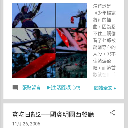
送他的紅
這首歌是
布，在臨死
《少年楊家
前一刻，他
將》的插
緩緩地將楊
曲，因為忍
家槍推到自
不住上網偷
己的胸前撐
看了七郎被
住快要斷氣
萬箭穿心的
的身體，就
片段，忍不
連到最後一
住熱淚盈
刻，他都沒
眶，而這首
有倒下。
歌就在他手
裡僅僅抓著
張貼留言
▶[生活隨想]心情
閱讀全文 »
杜金娥送給
他的紅布時
唱了出來，
他的腦中想
貪吃日記2──國賓明園西餐廳
起了他對金
娥來不及實
11月 26, 2006