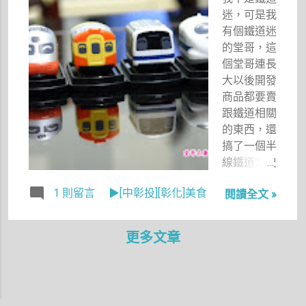
「Jessica
迷，可是我
不是要跟妳
有個鐵道迷
一起去
的堂哥，這
嗎？」
個堂哥連長
「她有先生
大以後開發
啊，難道，
商品都要賣
一起睡
跟鐵道相關
嗎？」
的東西，還
「喔喔。」
搞了一個半
線鐵道文史
工作室，辦
1 則留言
▶[中彰投][彰化]美食
閱讀全文 »
跟鐵道相關
的活動。雖
然我不是鐵
更多文章
道迷，可是
有時候看到
堂哥賣的東
西還是會覺