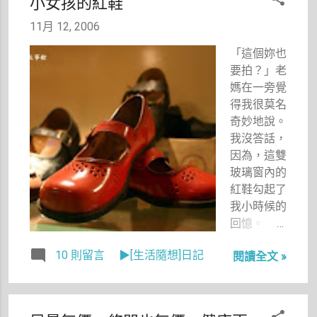
小女孩的紅鞋
也會學習潔
定會想盡辦
景，於是為
希卡的精
法回報你。
了避免重蹈
11月 12, 2006
神，主動邀
跑採訪這麼
昨天採訪遲
新同事去吃
「這個妳也
多年，到底
到的慘劇，
飯，希望她
要拍？」老
有多少人或
今天我可是
們在一個陌
媽在一旁覺
多少事物留
一早就出門
生的環境中
得我很莫名
住我的記
了，當101
可以很快地
奇妙地說。
憶？
還沒營業時
感到不陌
我沒答話，
（Evan，
就進去了。
生。如果要
因為，這雙
我可不是沉
說我的待人
玻璃窗內的
溺在回憶中
接物處事態
紅鞋勾起了
喔，我是牢
度還算可
我小時候的
牢記住別人
以，那應該
回憶。
對我的
都是跟潔希
好。）我還
10 則留言
▶[生活隨想]日記
卡學習的功
閱讀全文 »
記得有一次
勞。 潔希
東奔西跑一
卡最讓我佩
整天跑了
服的就是她
六、七家店