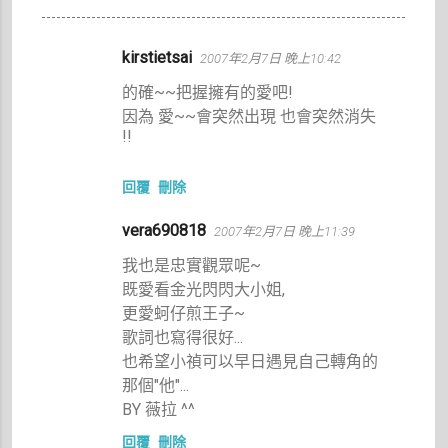
留
kirstietsai
2007年2月7日 晚上10:42
言
的確~~把握擁有的愛吧!
因為 愛~~會突然出現 也會突然消失
!!
回覆
刪除
vera690818
2007年2月7日 晚上11:39
我也是忠實觀眾呢~
既愛看金光閃閃大小姐,
更愛蚵仔煎王子~
歌詞也寫得很好...
也希望小禎可以早日遇見自己轉角的
那個"他"...
BY 薇拉 ^^
回覆
刪除