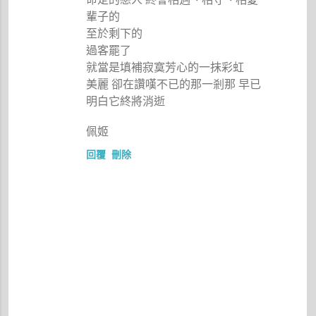
輩子的
至於剩下的
過客罷了
就當是填補寂寞芳心的一抹彩虹
美麗 卻在讚嘆不已的那一剎那 早已
明白它終將消逝
佩姬
回覆
刪除