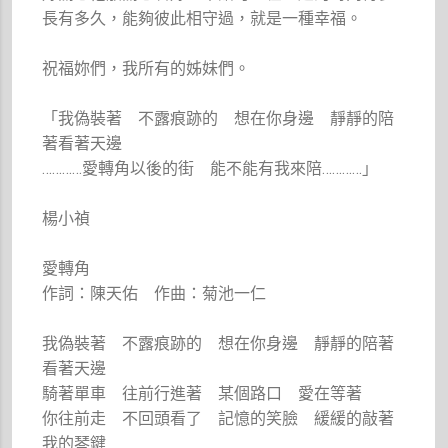
長有多久，能夠彼此相守過，就是一種幸福。
祝福妳們，我所有的姊妹們。
「我偽裝著 不露痕跡的 想在你身邊 靜靜的陪
著看著天邊
…………愛轉角以後的街 能不能有我來陪…………」
楊小禎
愛轉角
作詞：陳天佑 作曲：菊池一仁
我偽裝著 不露痕跡的 想在你身邊 靜靜的陪著
看著天邊
騎著單車 往前行進著 某個路口 愛在等著
你往前走 不回頭看了 記憶的笑臉 緩緩的敲著
我的琴鍵