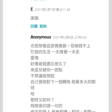
E
2007年2月7日 晚上11:48
謝謝.
回覆
刪除
Anonymous
2007年2月8日 上午8:56
也很想看這部偶像劇，但總趕不上
忙錄的生活 一天推著一天走
愛情
好像被我遺忘很久了
來這兒被你一提點
不禁讓我想起
自己曾經對下一個轉角 抱著多大的期
待
哈
期待又如何？
時間會印證一切的
命定的戀人 終會相遇、相守、相愛一