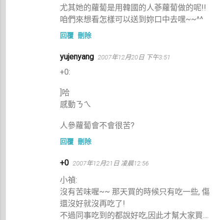
尤其她的蘿蔔是用韓國的人蔘蘿蔔做的呢!!
咱們來想看怎樣可以送到妳口中去嘿~~^^
回覆
刪除
yujenyang
2007年12月20日 下午3:51
+0:
]哈
感動ㄋㄟ
人參蘿蔔會不會很苦?
回覆
刪除
+0
2007年12月21日 凌晨12:56
小禎:
沒有苦味喔~~ 那天買的時候只有吃一些, 傷
還沒好就沒再吃了!
不過同事吃到的都說好吃,因此才幫大家買....