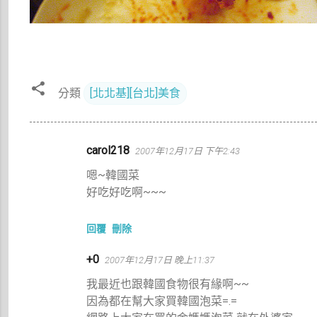
分類
[北北基][台北]美食
留
carol218
2007年12月17日 下午2:43
言
嗯~韓國菜
好吃好吃啊~~~
回覆
刪除
+0
2007年12月17日 晚上11:37
我最近也跟韓國食物很有緣啊~~
因為都在幫大家買韓國泡菜=.=