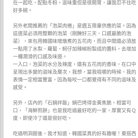
在一起吃，配點冬粉，滋味重但是很開胃，讓我忍不住吃
好多碗。
另外老闆推薦的「泡菜肉捲」是週五限量供應的菜。因為
這道菜必須用整顆的泡菜（剛醃好三天、口感最脆的泡
菜），來包用韓國味噌燉煮的五花肉，而且中間還必須放
一點用了水梨、蘿蔔、蚵仔加辣椒粉製成的醬料，去增加
一種潤滑的口感及味道。
一入口，泡菜的水分及辣度，還有五花肉的香味，在口中
呈現出多變的滋味及層次，我想，當我咀嚼的時候，我的
表情一定相當豐富，因為每咬一口都覺得有不同的滋味及
感受。
另外，店內的「石鍋拌飯」鍋巴烤得金黃焦脆，相當可
口，「海鮮煎餅」也是我吃過最好吃的一家，厚實又有Ｑ
度，即使冷了還是很好吃。
吃過明洞館後，我才知道，韓國菜真的好有趣喔！東搭西