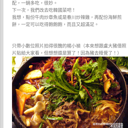
配，一鍋多吃，很妙。
下一次，我們改去吃韓國菜吧！
我想，點份牛肉炒章魚或是春川炒辣雞，再配份海鮮煎
餅，一定可以吃得飽飽飽，而且又超滿足。
只帶小數位照片拍得很醜的楊小禎（本來想跟盧大豬借照
片貼給大家看，但想想還是算了！因為豬去睡覺了！）