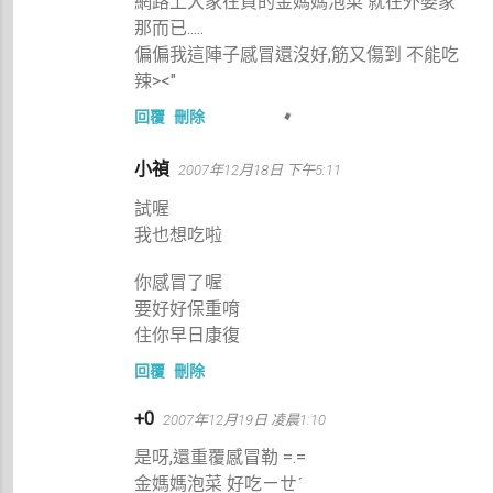
網路上大家在買的金媽媽泡菜 就在外婆家
那而已.....
偏偏我這陣子感冒還沒好,筋又傷到 不能吃
辣><"
回覆
刪除
小禎
2007年12月18日 下午5:11
試喔
我也想吃啦
你感冒了喔
要好好保重唷
住你早日康復
回覆
刪除
+0
2007年12月19日 凌晨1:10
是呀,還重覆感冒勒 =.=
金媽媽泡菜 好吃ㄧㄝˊ