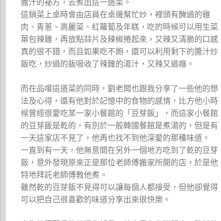
醬汁的祕方，去煮出這一道菜。
這鍋菜上桌時會由店員在桌邊幫忙炒，裡頭有醃過的雞
肉、青蔥、高麗菜、紅蘿蔔及年糕，吃的時候可以用生菜
葉包辣雞，再放點蒜片及辣椒捲起來，又辣又清脆的口感
真的很不錯，而且如果吃不飽，還可以利用剩下的醬汁炒
飯吃，炒過的飯吸收了辣雞的湯汁，又辣又過癮。
而在品嚐這道菜的同時，劉老闆也跟我分享了一些他的想
法及心得，還有他對於記憶中的食物的感情，比方他小時
候曾經很愛吃某一家小餐館的「豆芽飯」，而這家小餐館
的豆芽飯是乾的，有別於一般韓國餐館是煮湯的，但是有
一天這家店不見了，他再也找不到他深愛的那種味道。
一直到有一天，他無意間在另外一個地方吃到了乾的豆芽
飯，意外發現原來正是那位老師傅搬家所開的店，於是他
特地拜託老師傅教他煮。
雖然乾的豆芽飯不見得可以讓每個人都接受，但他卻覺得
可以把自己很喜歡的味道分享出來很快樂。