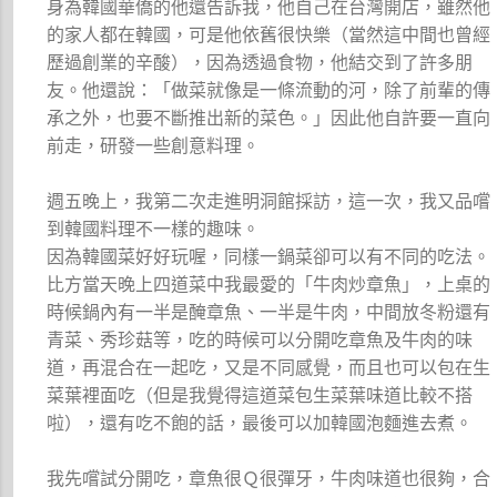
身為韓國華僑的他還告訴我，他自己在台灣開店，雖然他
的家人都在韓國，可是他依舊很快樂（當然這中間也曾經
歷過創業的辛酸），因為透過食物，他結交到了許多朋
友。他還說：「做菜就像是一條流動的河，除了前輩的傳
承之外，也要不斷推出新的菜色。」因此他自許要一直向
前走，研發一些創意料理。
週五晚上，我第二次走進明洞館採訪，這一次，我又品嚐
到韓國料理不一樣的趣味。
因為韓國菜好好玩喔，同樣一鍋菜卻可以有不同的吃法。
比方當天晚上四道菜中我最愛的「牛肉炒章魚」，上桌的
時候鍋內有一半是醃章魚、一半是牛肉，中間放冬粉還有
青菜、秀珍菇等，吃的時候可以分開吃章魚及牛肉的味
道，再混合在一起吃，又是不同感覺，而且也可以包在生
菜葉裡面吃（但是我覺得這道菜包生菜葉味道比較不搭
啦），還有吃不飽的話，最後可以加韓國泡麵進去煮。
我先嚐試分開吃，章魚很Ｑ很彈牙，牛肉味道也很夠，合