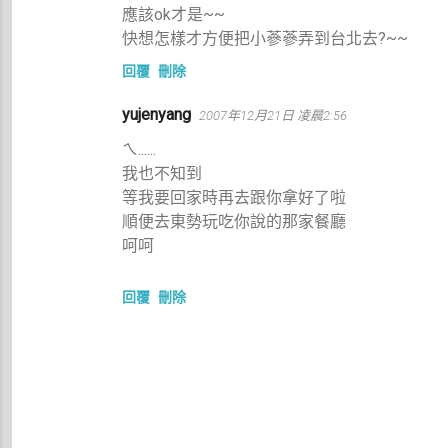
應該ok才是~~
快想怎樣才方便把小蔘蔘弄到台北去?~~
回覆
刪除
yujenyang
2007年12月21日 凌晨2:56
ㄟ......
我也不知到
等我要回家時再去跟你拿好了啦
順便去東勢玩吃你說的那家餐廳
呵呵
回覆
刪除