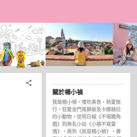
關於楊小禎
我是楊小禎，嗜吃美食，熱愛旅
行，狂愛金門風獅爺及卡娜赫拉
的小動物。從明日報《不唱獨角
戲》到無名小站《小禎不寫愛
情》，再到《就是楊小禎》，書