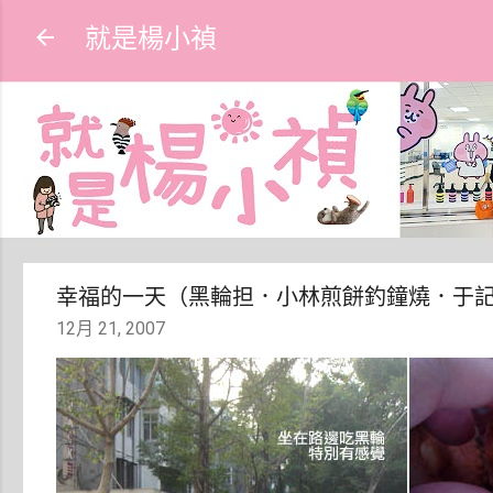
就是楊小禎
幸福的一天（黑輪担．小林煎餅釣鐘燒．于
12月 21, 2007