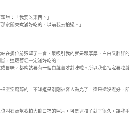
石頭說：「我要吃東西。」
「那家關東煮滿好吃的，以前我去拍過。」
我站在攤位前張望了一會，最吸引我的就是那厚厚、白白又胖胖
判斷，這蘿蔔糕一定滿好吃的。
煮或魯味，都應該要有一個白蘿蔔才對味啦。所以我也指定要吃
子裡空空蕩蕩的，不知道是剛剛被客人點光了，還是還沒煮好，
數位叫石頭幫我拍大飽口福的照片，可是這孩子對了很久，讓我