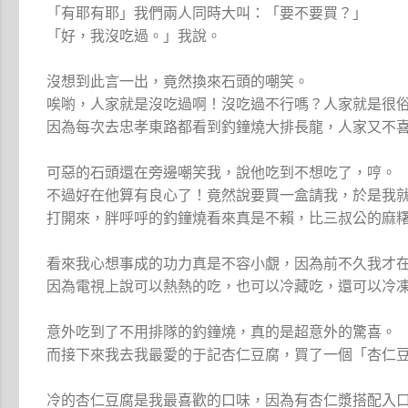
「有耶有耶」我們兩人同時大叫：「要不要買？」
「好，我沒吃過。」我說。
沒想到此言一出，竟然換來石頭的嘲笑。
唉喲，人家就是沒吃過啊！沒吃過不行嗎？人家就是很
因為每次去忠孝東路都看到釣鐘燒大排長龍，人家又不
可惡的石頭還在旁邊嘲笑我，說他吃到不想吃了，哼。
不過好在他算有良心了！竟然說要買一盒請我，於是我
打開來，胖呼呼的釣鐘燒看來真是不賴，比三叔公的麻
看來我心想事成的功力真是不容小覷，因為前不久我才
因為電視上說可以熱熱的吃，也可以冷藏吃，還可以冷
意外吃到了不用排隊的釣鐘燒，真的是超意外的驚喜。
而接下來我去我最愛的于記杏仁豆腐，買了一個「杏仁
冷的杏仁豆腐是我最喜歡的口味，因為有杏仁漿搭配入