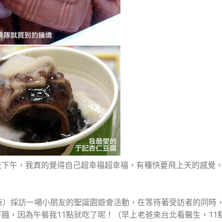
天下午，我真的覺得自己超幸福超幸福，有種快要飛上天的感覺
巷）採訪一場小朋友的聖誕園遊會活動，在等待著受訪者的同時
餓，因為午餐我11點就吃了呢！（早上老爸來台北看醫生，11