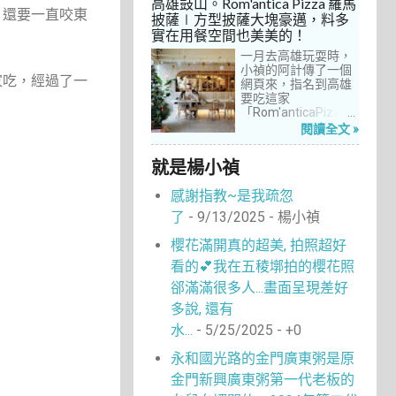
高雄鼓山。Rom'antica Pizza 羅馬
每次去台中誘惑實在
，還要一直咬東
披薩∣方型披薩大塊豪邁，料多
太多了！就……，這一
實在用餐空間也美美的！
次離家這麼近，不來
吃真的說不過去。
一月去高雄玩耍時，
小禎的阿計傳了一個
家吃，經過了一
網頁來，指名到高雄
要吃這家
「Rom'anticaPizza
羅馬披薩」，看了圖
閱讀全文 »
片及介紹，思緒瞬間
被拉回了18年前的義
就是楊小禎
大利。當年遊義大利
時，就在街頭看到不
感謝指教~是我疏忽
少披薩店，一字排開
的各式披薩看起來琳
了
- 9/13/2025
- 楊小禎
瑯滿目，走進店內就
能點上一塊喜愛的口
櫻花滿開真的超美, 拍照超好
味大快朵頤，真的好
看的💕我在五稜墎拍的櫻花照
懷念啊！沒想到台灣
也有類似的披薩店。
郤滿滿很多人...畫面呈現差好
走！就到高雄吃披薩
多說, 還有
去！
水...
- 5/25/2025
- +0
永和國光路的金門廣東粥是原
金門新興廣東粥第一代老板的