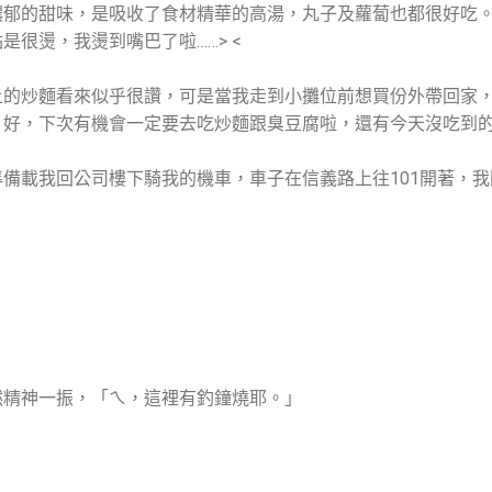
濃郁的甜味，是吸收了食材精華的高湯，丸子及蘿蔔也都很好吃
很燙，我燙到嘴巴了啦……> <
上的炒麵看來似乎很讚，可是當我走到小攤位前想買份外帶回家
。好，下次有機會一定要去吃炒麵跟臭豆腐啦，還有今天沒吃到
備載我回公司樓下騎我的機車，車子在信義路上往101開著，
然精神一振，「ㄟ，這裡有釣鐘燒耶。」