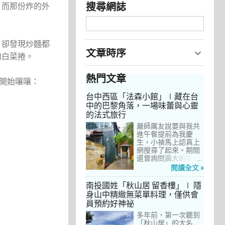
搜尋網誌
。而那份炸的外
，卻發現炒麵都
文章時序
的白菜捲。
熱門文章
我開始嚷嚷：
台中西區「法森小館」∣藏在台
中的巴黎角落，一場味蕾與心靈
的法式旅行
嚴師厲友說要與我共
進午餐提前為我慶
生，小禎馬上認真上
網搜尋了起來。期間
還曾詢問廣大的親友
們有沒有推薦的餐
閱讀全文 »
廳，但是只有小禎的
阿姨及桄甄老師誠懇
南投國姓「秋山居 留香樓」∣ 隱
給我建議，其他都是
身山中精緻無菜單料理，僅供會
一堆來亂的！哈～ 從
員預約好神祕
台北君品酒店的「頤
宮」到台中的
多年前，第一次聽到
「澀」，再比較了幾
「秋山居」的大名