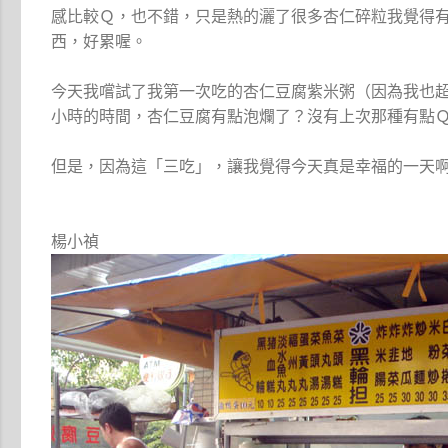
感比較Ｑ，也不錯，只是熱的灑了很多杏仁碎粒我覺得
西，好累喔。
今天我嚐試了我第一次吃的杏仁豆腐紫米粥（因為我也
小時的時間，杏仁豆腐有點泡爛了？沒有上次那種有點
但是，因為這「三吃」，讓我覺得今天真是幸福的一天
楊小禎