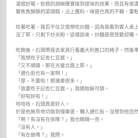
湯很好喝，些微的胡椒確實達到提味的效果，而且有很
層焦焦酥酥的菜頭糕，沾上醬料，味道也真的不賴，重點是
吃著吃著，我忍不住又很想吃炒麵，因為我看到客人桌
沒了耶，只剩下炒米粉。這樣說來，炒麵是很受歡迎囉
吃飽後，石頭帶我去家具行看義大利進口的椅子，然後準
「我想吃于記杏仁豆腐。」
「又不順路，那在光復北路上耶。」
「通化街也有一家啊！」
「厚，不要啦！那邊車很多。」
「我要吃于記杏仁豆腐。」我開始裝可憐。
「好啦好啦！」
哈哈哈，石頭真是好人。
於是他無奈地切換到慢車道，轉入通化街，沒想到他忽
「啊？有沒有在排隊？」我也眼睛一亮。
「沒有人。」
「有在做嗎？」我問。