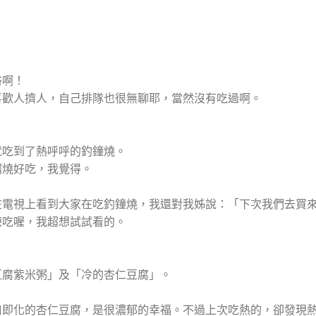
俗啊！
喜歡人擠人，自己排隊也很無聊耶，當然沒有吃過啊。
就吃到了熱呼呼的釣鐘燒。
糬燒好吃，我覺得。
在電視上看到大家在吃釣鐘燒，我還對我姊說：「下次我們去買
凍吃喔，我超想試試看的。
豆腐紫米粥」及「冷的杏仁豆腐」。
口即化的杏仁豆腐，是很濃郁的幸福。不過上次吃熱的，卻發現