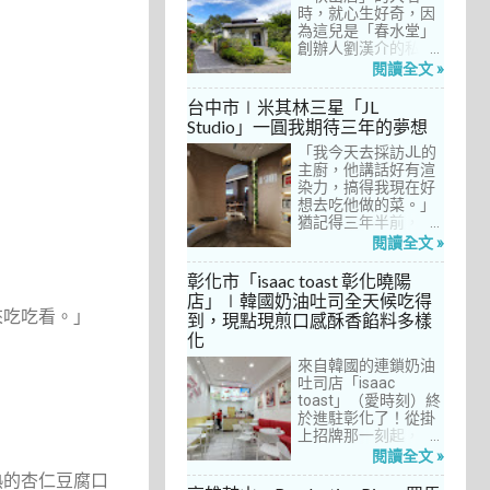
間價位較親民的牛排
時，就心生好奇，因
餐廳……，最終，小禎
為這兒是「春水堂」
選定了阿姨及表弟剛
創辦人劉漢介的私人
去吃過的「法森小
招待所，只對會員開
閱讀全文 »
館」，理由很簡單：
放預約入住、用餐。
歐法套餐1680元起的
自從十多年前搬回彰
台中市∣米其林三星「JL
價位可以接受，而且
化之後，小禎才開始
Studio」一圓我期待三年的夢想
不是無菜單料理，從
上春水堂吃飯、喝
開胃菜、湯品、主
「我今天去採訪JL的
茶，有一度還把春水
菜、甜點等，通通可
主廚，他講話好有渲
堂當麵店在吃，每週
以選自己喜歡的，小
染力，搞得我現在好
到台中上課時，總忍
禎覺得能夠自由搭配
想去吃他做的菜。」
不住奔入春水堂，點
很讚！而且「法森小
猶記得三年半前，當
上一碗「XO醬拌麵」
館」是台中老字號的
米其林評鑑要來台中
搭配一杯茶飲，後來
閱讀全文 »
法式餐廳，網路好評
之前，我接搞的雜誌
也嘗試過其他茶點，
不斷，能夠屹立不搖
做了一次得獎預測，
對春水堂的餐飲很有
彰化市「isaac toast 彰化曉陽
這麼多年，一定有它
於是我因為工作踏入
信心。因此，一得知
店」∣韓國奶油吐司全天候吃得
的道理在呀！
JL Studio，當天回家
秋山居是春水堂創辦
來吃吃看。」
到，現點現煎口感酥香餡料多樣
之後，我就迫不及待
人開設的，感覺就是
化
對嚴師厲友嚷嚷著。
品質保證，對喜愛美
從事美食採訪20多
食的小禎而言，自然
來自韓國的連鎖奶油
年，只採訪沒吃的店
深具吸引力。
吐司店「isaac
也不計其數，但從沒
toast」（愛時刻）終
有一家餐廳讓我這樣
於進駐彰化了！從掛
充滿渴望，留下「真
上招牌那一刻起，小
的好想吃吃看」的懸
禎就想著找時間來吃
閱讀全文 »
念。
吃看。之前就關注這
熱的杏仁豆腐口
家連鎖店許久，只是