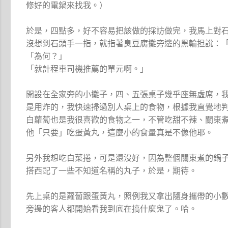
修好的電鍋來找我。）
於是，四點多，好不容易把該做的採訪做完，我馬上對
沒想到石頭手一指，就指著臭豆腐攤旁邊的黑輪担說：
「為何？」
「就計程車司機推薦的單元啊。」
開設在全家旁的小攤子，四、五張桌子幾乎座無虛席，
是用炸的，我快速掃過別人桌上的食物，根據我直覺地
白蘿蔔也是我很喜歡的食物之一，不管吃甜不辣、關東
他「只要」吃蛋黃丸，這麼小的食量真是不像他耶。
另外我想吃白菜捲，可是還沒好，因為整個關東煮的鍋
搭西配了一些不知道名稱的丸子，於是，期待。
先上桌的是蘿蔔跟蛋黃丸，照例我又拿出隨身攜帶的小
旁邊的客人都開始看我到底在搞什麼鬼了。哈。