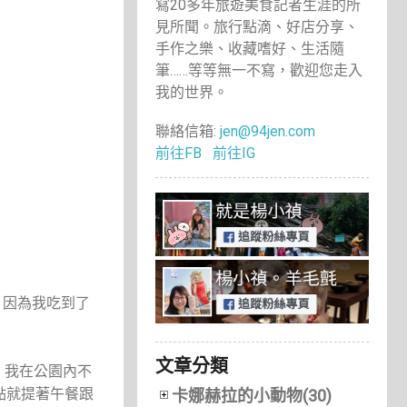
寫20多年旅遊美食記者生涯的所
見所聞。旅行點滴、好店分享、
手作之樂、收藏嗜好、生活隨
筆……等等無一不寫，歡迎您走入
我的世界。
聯絡信箱:
jen@94jen.com
前往FB
前往IG
。因為我吃到了
文章分類
，我在公園內不
點就提著午餐跟
卡娜赫拉的小動物(30)