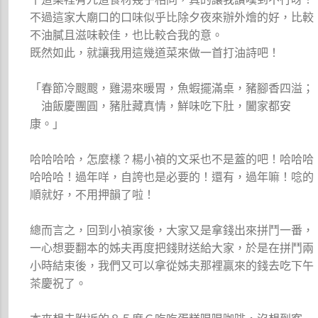
不過這家大廟口的口味似乎比除夕夜來辦外燴的好，比較
不油膩且滋味較佳，也比較合我的意。
既然如此，就讓我用這幾道菜來做一首打油詩吧！
「春節冷颼颼，雞湯來暖胃，魚蝦擺滿桌，豬腳香四溢；
油飯慶團圓，豬肚藏真情，鮮味吃下肚，闔家都安
康。」
哈哈哈哈，怎麼樣？楊小禎的文采也不是蓋的吧！哈哈哈
哈哈哈！過年咩，自誇也是必要的！還有，過年嘛！唸的
順就好，不用押韻了啦！
總而言之，回到小禎家後，大家又是拿錢出來拼鬥一番，
一心想要翻本的姊夫再度把錢財送給大家，於是在拼鬥兩
小時結束後，我們又可以拿從姊夫那裡贏來的錢去吃下午
茶慶祝了。