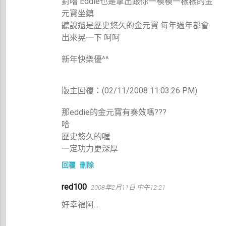
對嚕 Eddie也是拿出跟你一模模一樣樣的金
元寶坐鎮
聽說還是歷史悠久的金元寶 每年過年都會
出來晃一下 呵呵
新年快樂優^^
版主回覆：(02/11/2008 11:03:26 PM)
那eddie的金元寶有奏效嗎???
哈
歷史悠久的喔
一定功力更深厚
回覆
刪除
red100
2008年2月11日 中午12:21
好幸福阿...