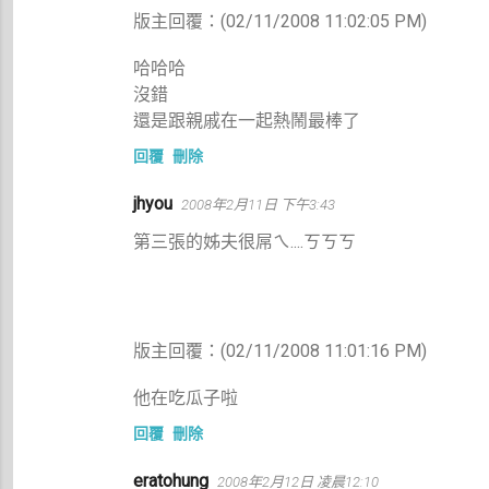
版主回覆：(02/11/2008 11:02:05 PM)
哈哈哈
沒錯
還是跟親戚在一起熱鬧最棒了
回覆
刪除
jhyou
2008年2月11日 下午3:43
第三張的姊夫很屌ㄟ....ㄎㄎㄎ
版主回覆：(02/11/2008 11:01:16 PM)
他在吃瓜子啦
回覆
刪除
eratohung
2008年2月12日 凌晨12:10