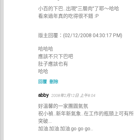
小百的下巴...出現"三層肉"了耶～哈哈
看來過年真的吃得很不錯 :P
版主回覆：(02/12/2008 04:30:17 PM)
哈哈哈
應該不只下巴吧
肚子應該也有
哈哈
回覆
刪除
abby
2008年2月12日 上午8:04
好溫馨的一家團圓氣氛
祝小禎...新年新氣象...在工作的瓶頸上可有所
突破....
加油.加油.加油.go go go...