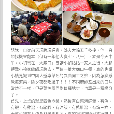
話說，自從前天玩牌玩通宵，姊夫大輸五千多後，他一直
想找機會翻本（但有一年他大贏七、八千），於是今天中
午，小禎爸在「大廟口」宴請小禎姑姑一家人之後，大夥
轉戰小禎家繼續玩牌去，而這一攤大廟口午餐，真的也讓
小禎見識到中國人辦桌菜色的異曲同工之妙，因為怎麼感
覺每道菜，除夕夜都吃過了！！！不同廚師煮出來的口味
當然不一樣，但是菜色雷同到這種地步，也算是一種緣分
了。
首先，上桌的就是四色冷盤，然後有白菜海鮮羹、有魚、
有蝦、有雞湯、有豬腳、有油飯、有豬肚湯、有燴三鮮，
十道菜裡有九道食材幾乎相同，真的讓我讚嘆到不行呀！