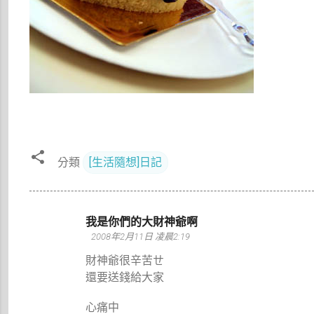
分類
[生活隨想]日記
留
我是你們的大財神爺啊
言
2008年2月11日 凌晨2:19
財神爺很辛苦ㄝ
還要送錢給大家
心痛中