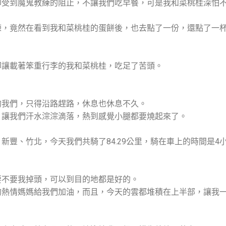
卻受到魔鬼教練的阻止，不讓我們吃早餐，可是我和菜桃桂深怕
練，竟然在看到我和菜桃桂的蛋餅後，也去點了一份，還點了一
卻讓載著笨重行李的我和菜桃桂，吃足了苦頭。
的我們，只得沿路趕路，休息也休息不久。
，讓我們汗水淙淙滴落，熱到感覺小腿都要燒起來了。
豐、竹北，今天我們共騎了84.29公里，騎在車上的時間是4小
要不要我掉頭，可以到目的地都是好的。
的熱情媽媽給我們加油，而且，今天的雲都堆積在上半部，讓我