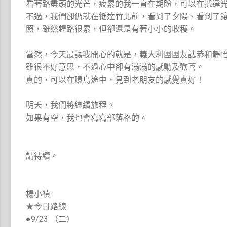
看著路盡頭的光芒，疲累的我一直在期盼，可以在抵達
不過，我們卻仍就在抵達竹北前，看到了夕陽、看到了
照，雖然趕路很累，但卻還是有著小小的收穫。
當然，今天最讓我開心的就是，義大利團團友誌恭和靜
雖很不好意思，不過心中卻有滿滿的感動及歡喜。
真的，可以在環島途中，見到老朋友的感覺真好！
明天，我們將繼續旅程。
如果有空，我也會寫寫部落格的。
請待續。
楊小禎
★今日路線
●9/23 （二）