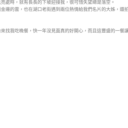
光亮處時，就有長長的下坡迎接我，很可惜失望總是落空。
鑲金邊的雲，也在湖口老街遇到兩位熱情給我們名片的大姊，還
怡來找我吃晚餐，快一年沒見面真的好開心，而且這豐盛的一餐