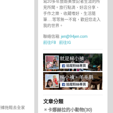
寫20多年旅遊美食記者生涯的所
見所聞。旅行點滴、好店分享、
手作之樂、收藏嗜好、生活隨
筆……等等無一不寫，歡迎您走入
我的世界。
聯絡信箱:
jen@94jen.com
前往FB
前往IG
文章分類
短褲拖鞋去全家
卡娜赫拉的小動物(30)