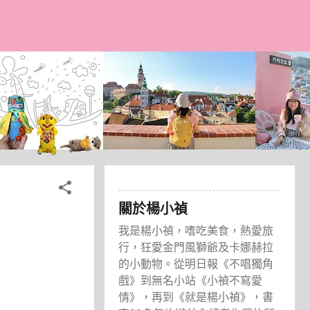
關於楊小禎
我是楊小禎，嗜吃美食，熱愛旅
行，狂愛金門風獅爺及卡娜赫拉
的小動物。從明日報《不唱獨角
戲》到無名小站《小禎不寫愛
情》，再到《就是楊小禎》，書