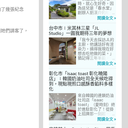
間價位較親民的牛排
時，就心生好奇，因
餐廳……，最終，小禎
為這兒是「春水堂」
拍了幾張紀念
選定了阿姨及表弟剛
創辦人劉漢介的私人
去吃過的「法森小
招待所，只對會員開
閱讀全文 »
館」，理由很簡單：
放預約入住、用餐。
歐法套餐1680元起的
自從十多年前搬回彰
台中市∣米其林三星「JL
讓她們請客了，
價位可以接受，而且
化之後，小禎才開始
Studio」一圓我期待三年的夢想
不是無菜單料理，從
上春水堂吃飯、喝
開胃菜、湯品、主
「我今天去採訪JL的
茶，有一度還把春水
菜、甜點等，通通可
主廚，他講話好有渲
堂當麵店在吃，每週
以選自己喜歡的，小
染力，搞得我現在好
到台中上課時，總忍
禎覺得能夠自由搭配
想去吃他做的菜。」
不住奔入春水堂，點
很讚！而且「法森小
猶記得三年半前，當
上一碗「XO醬拌麵」
館」是台中老字號的
米其林評鑑要來台中
搭配一杯茶飲，後來
閱讀全文 »
法式餐廳，網路好評
之前，我接搞的雜誌
也嘗試過其他茶點，
不斷，能夠屹立不搖
做了一次得獎預測，
對春水堂的餐飲很有
彰化市「isaac toast 彰化曉陽
這麼多年，一定有它
於是我因為工作踏入
信心。因此，一得知
店」∣韓國奶油吐司全天候吃得
的道理在呀！
JL Studio，當天回家
秋山居是春水堂創辦
到，現點現煎口感酥香餡料多樣
之後，我就迫不及待
人開設的，感覺就是
化
對嚴師厲友嚷嚷著。
品質保證，對喜愛美
從事美食採訪20多
食的小禎而言，自然
來自韓國的連鎖奶油
年，只採訪沒吃的店
深具吸引力。
吐司店「isaac
也不計其數，但從沒
toast」（愛時刻）終
有一家餐廳讓我這樣
於進駐彰化了！從掛
充滿渴望，留下「真
上招牌那一刻起，小
的好想吃吃看」的懸
禎就想著找時間來吃
閱讀全文 »
念。
吃看。之前就關注這
家連鎖店許久，只是