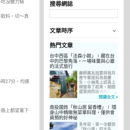
不吃沒體力騎
搜尋網誌
杯飲料，切～真
文章時序
熱門文章
台中西區「法森小館」∣藏在台
中的巴黎角落，一場味蕾與心靈
的法式旅行
嚴師厲友說要與我共
進午餐提前為我慶
時27分，均速
生，小禎馬上認真上
網搜尋了起來。期間
還曾詢問廣大的親友
們有沒有推薦的餐
閱讀全文 »
廳，但是只有小禎的
阿姨及桄甄老師誠懇
南投國姓「秋山居 留香樓」∣ 隱
一路上都望著下
給我建議，其他都是
身山中精緻無菜單料理，僅供會
一堆來亂的！哈～ 從
員預約好神祕
台北君品酒店的「頤
宮」到台中的
多年前，第一次聽到
「澀」，再比較了幾
「秋山居」的大名