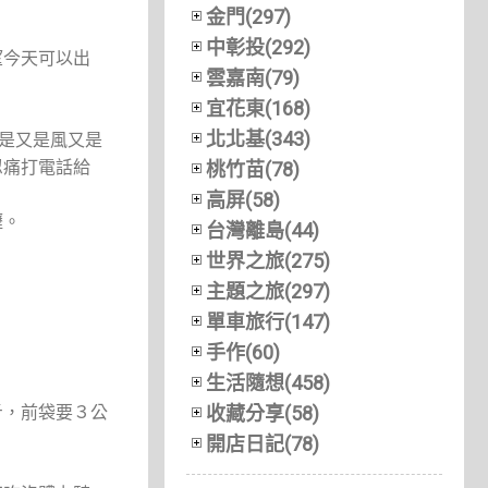
金門(297)
中彰投(292)
望今天可以出
雲嘉南(79)
宜花東(168)
北北基(343)
還是又是風又是
忍痛打電話給
桃竹苗(78)
高屏(58)
壢。
台灣離島(44)
世界之旅(275)
主題之旅(297)
單車旅行(147)
手作(60)
生活隨想(458)
斤，前袋要３公
收藏分享(58)
開店日記(78)