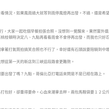
看看情況，如果風雨過大就等到雨停風熄再出發。不過，還是希
當送行，大家一起吃個早餐拍張合照，沒想到一覺醒來，果然窗外
菜桃桂頓時決定八、九點再看看雨會不會停再出發，而我也只好
們拿著打氣筒拍搞笑合照也不行了，幸好還有石頭說要陪騎到中
我想這第一天的新店到三峽這段路會更難熬。
問要出發了嗎？九點，哥倫比亞打電話來問是不是已經在路上。
。
易打包好，卻重得要命。心血來潮拿去秤，兩包馬鞍袋要１２公