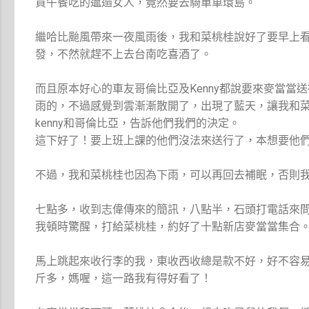
買午餐吃的邋遢女人，竟然要去騎單車環島。
繼哈比颱風帶來一夜風雨後，我和菜桃桂說好了要早上
發，不然就趕不上去台南吃喜酒了。
而且原本好心的車友哥倫比亞及Kenny都說要來麥當
雨的，不過感覺到雲漸漸散開了，出現了藍天，讓我和
kenny和哥倫比亞，告訴他們我們的決定。
這下好了！要上班上課的他們沒法來送行了，本想要他
不過，我和菜桃桂也因為下雨，可以再回去補眠，否則
七點多，收到志偉傳來的簡訊，八點半，石頭打電話來
我頓時驚醒，打給菜桃桂，約好了十點新店麥當當集合
馬上跳起來收行李的我，東收西收總是款不好，好不容
斤多，媽喔，這一路我有得好看了！