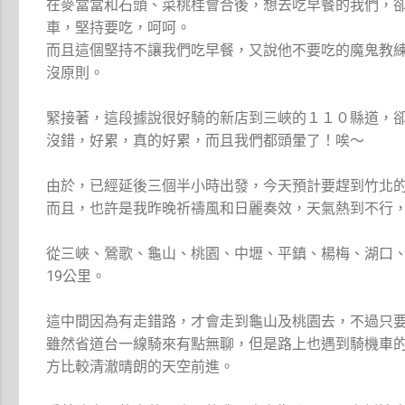
在麥當當和石頭、菜桃桂會合後，想去吃早餐的我們，
車，堅持要吃，呵呵。
而且這個堅持不讓我們吃早餐，又說他不要吃的魔鬼教
沒原則。
緊接著，這段據說很好騎的新店到三峽的１１０縣道，
沒錯，好累，真的好累，而且我們都頭暈了！唉～
由於，已經延後三個半小時出發，今天預計要趕到竹北
而且，也許是我昨晚祈禱風和日麗奏效，天氣熱到不行
從三峽、鶯歌、龜山、桃園、中壢、平鎮、楊梅、湖口、新
19公里。
這中間因為有走錯路，才會走到龜山及桃園去，不過只
雖然省道台一線騎來有點無聊，但是路上也遇到騎機車
方比較清澈晴朗的天空前進。