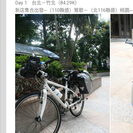
Day 1 台北－竹北（84.29K）
新店集合出發─（110縣道）鶯歌－（北116縣道）桃園