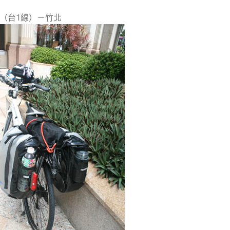
─（台1線）－竹北