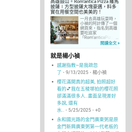
高雄鼓山。Rom'antica Pizza 羅馬
每次去台中誘惑實在
披薩∣方型披薩大塊豪邁，料多
太多了！就……，這一
實在用餐空間也美美的！
次離家這麼近，不來
吃真的說不過去。
一月去高雄玩耍時，
小禎的阿計傳了一個
網頁來，指名到高雄
要吃這家
「Rom'anticaPizza
羅馬披薩」，看了圖
閱讀全文 »
片及介紹，思緒瞬間
被拉回了18年前的義
就是楊小禎
大利。當年遊義大利
時，就在街頭看到不
感謝指教~是我疏忽
少披薩店，一字排開
的各式披薩看起來琳
了
- 9/13/2025
- 楊小禎
瑯滿目，走進店內就
能點上一塊喜愛的口
櫻花滿開真的超美, 拍照超好
味大快朵頤，真的好
看的💕我在五稜墎拍的櫻花照
懷念啊！沒想到台灣
也有類似的披薩店。
郤滿滿很多人...畫面呈現差好
走！就到高雄吃披薩
多說, 還有
去！
水...
- 5/25/2025
- +0
永和國光路的金門廣東粥是原
金門新興廣東粥第一代老板的