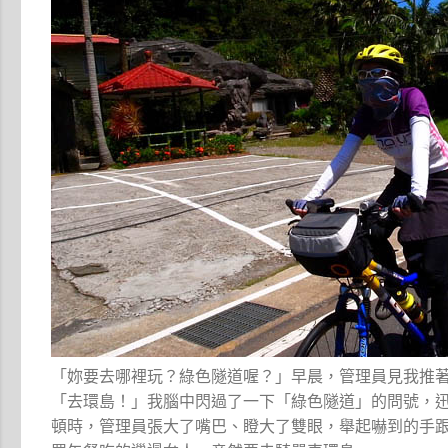
「妳要去哪裡玩？綠色隧道喔？」早晨，管理員見我推
「去環島！」我腦中閃過了一下「綠色隧道」的問號，
頓時，管理員張大了嘴巴、瞪大了雙眼，舉起嚇到的手