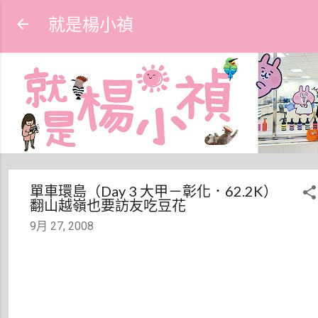
跳到主要內容
就是楊小禎
單車環島（Day 3 大甲－彰化．62.2K）
翻山越嶺也要訪友吃豆花
9月 27, 2008