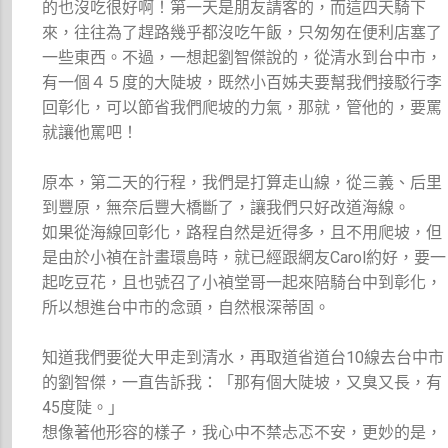
的也沒吃很好啊！第一天是朋友請客的，而這四天騎下
來，往往為了趕路幾乎都沒吃午飯，只匆匆在便利店塞了
一些東西。不過，一想起劉智傑說的，從清水到台中市，
有一個４５度的大陡坡，既然小百姊夫要幫我們接駁行李
回彰化，可以節省我們爬坡的力氣，那就，管他的，要罵
就讓他罵吧！
原本，第二天的行程，我們是打算走山線，從三義、后里
到豐原，無奈后豐大橋斷了，讓我們只好改道海線。
如果從海線回彰化，路程自然是近得多，且不用爬坡，但
是由於小禎在計畫環島時，就已經跟網友Carol約好，要一
起吃豆花，且也號召了小禎堂哥一起來陪騎台中到彰化，
所以想進台中市的念頭，自然根深蒂固。
知道我們要從大甲走到清水，再取道省道台10線去台中市
的劉智傑，一直告訴我：「那有個大陡坡，又臭又長，有
45度陡。」
想像著他形容的樣子，我心中不禁忐忑不安，更妙的是，