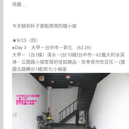
待續……
今天騎到朴子差點想哭的楊小禎
★9/25（四）
●Day 3 大甲－台中市－彰化 （62.2K）
大甲－（台1線）清水－(台10線)台中市－k2義大利冰淇
淋、公園路小禎堂哥的佳鈺精品、忠孝夜市吃豆花－ (建
國北路轉台1線)彰化小禎家