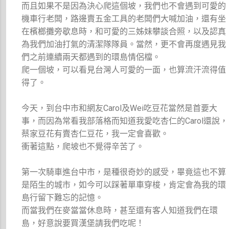
而且如果不是因為決心爬這個坡，我們也不會遇到可愛的
機車行老闆，路邊賣五金工具的老闆們大喊加油，還有坐
在檳榔攤旁歇息時，和可愛的三姊妹攀談合照，以及認真
為我們加油打氣的清潔隊隊員。當然，更不會再度遇見我
們之前連續兩天都遇到的環島情侶檔。
爬一個坡，可以看見台灣人可愛的一面，也算流汗流得值
得了。
今天，到台中市和網友Carol及Wei吃豆花當然是首要大
事，而因為常看我部落格而知道我愛吃杏仁的Carol還說，
蔡家豆花有賣杏仁豆花，我一定會喜歡。
衝著這點，爬坡也不覺得辛苦了。
第一次騎車進台中市，是種很奇妙的感受，畢竟這也不算
是陌生的城市，如今可以踩著單車穿梭，肯定會為我的環
島行留下難忘的記憶。
而當我們在麥當當休息時，甚至還有客人知道我們在環
島，好意說要買漢堡請我們吃呢！