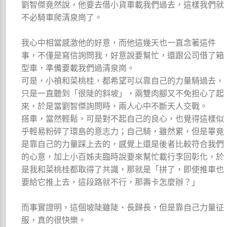
劉智傑竟然說，他要去借小貨車載我們過去，這樣我們就
不必騎車爬清泉崗了。
我心中相當感激他的好意，而他這幾天也一直念著這件
事，不僅是寫信詢問我，好意說要幫忙，還跟公司借了箱
型車，準備要載我們過清泉崗。
可是，小禎和菜桃桂，都希望可以靠自己的力量騎過去，
只是一直聽到「很陡的斜坡」，兩雙肉腳又不免担心了起
來，於是當劉智傑詢問時，兩人心中不斷天人交戰。
搭車，當然輕鬆，可是對不起自己的良心，也覺得這樣似
乎輕易粉碎了環島的意志力；自己騎，雖然累，但是畢竟
是靠自己的力量踩上去的，感覺上還是後者比較符合我們
的心意，加上小百姊夫臨時說要來幫忙載行李回彰化，於
是我和菜桃桂都取得了共識，那就是「拼了，即使推車也
要給它推上去，這段路就不行，那壽卡怎麼辦？」
而事實證明，這個坡陡雖陡、長歸長，但是靠自己力量征
服，真的很快樂。