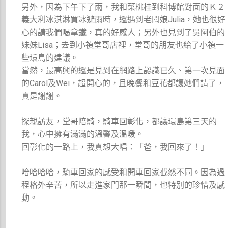
另外，因為下午下了雨，我和菜桃桂到科博館對面的Ｋ２
義大利冰淇淋買冰避雨時，還遇到老闆娘Julia，她也很好
心的請我們喝拿鐵，真的好感人；另外也見到了吳阿伯的
妹妹Lisa；去到小禎堂哥店裡，堂哥的朋友也給了小禎一
些環島的建議。
當然，最高興的還是見到在網路上認識已久、第一次見面
的Carol及Wei，超開心的，且晚餐和豆花都讓她們請了，
真是謝謝。
探親訪友，堂哥陪騎，騎車回彰化，都讓環島第三天的
我，心中擁有滿滿的溫馨及溫暖。
回彰化的一路上，我真想大唱：「爸，我回來了！」
哈哈哈哈，騎車回家的感受和開車回家截然不同。因為過
程格外辛苦，所以走進家門那一瞬間，也特別的珍惜及感
動。