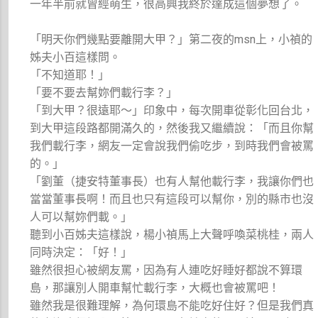
一年半前就曾經萌生，很高興我終於達成這個夢想了。
「明天你們幾點要離開大甲？」第二夜的msn上，小禎的
姊夫小百這樣問。
「不知道耶！」
「要不要去幫妳們載行李？」
「到大甲？很遠耶～」印象中，每次開車從彰化回台北，
到大甲這段路都開滿久的，然後我又繼續說：「而且你幫
我們載行李，網友一定會說我們偷吃步，到時我們會被罵
的。」
「劉董（捷安特董事長）也有人幫他載行李，我讓你們也
當當董事長啊！而且也只有這段可以幫你，別的縣市也沒
人可以幫妳們載。」
聽到小百姊夫這樣說，楊小禎馬上大聲呼喚菜桃桂，兩人
同時決定：「好！」
雖然很担心被網友罵，因為有人連吃好睡好都說不算環
島，那讓別人開車幫忙載行李，大概也會被罵吧！
雖然我是很難理解，為何環島不能吃好住好？但是我們真