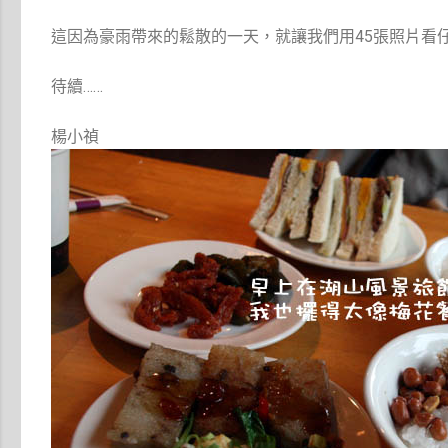
這因為豪雨帶來的鬆散的一天，就讓我們用45張照片看
待續……
楊小禎