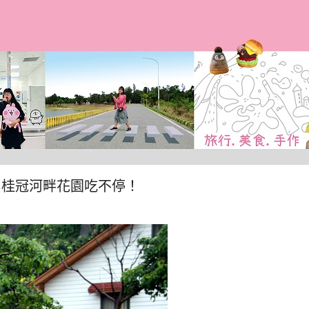
跳到主要內容
+月桂冠河畔花園吃不停！