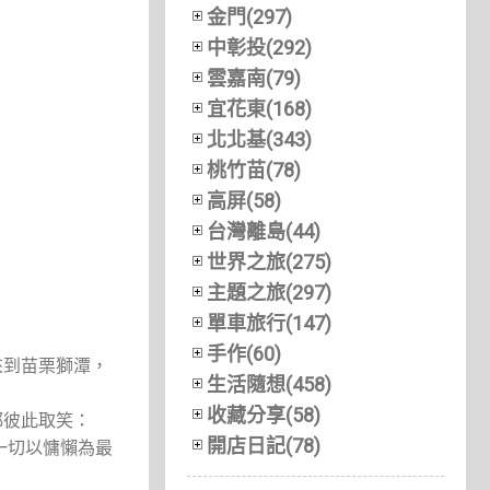
金門(297)
中彰投(292)
雲嘉南(79)
宜花東(168)
北北基(343)
桃竹苗(78)
高屏(58)
台灣離島(44)
世界之旅(275)
主題之旅(297)
單車旅行(147)
手作(60)
來到苗栗獅潭，
生活隨想(458)
收藏分享(58)
都彼此取笑：
開店日記(78)
一切以慵懶為最