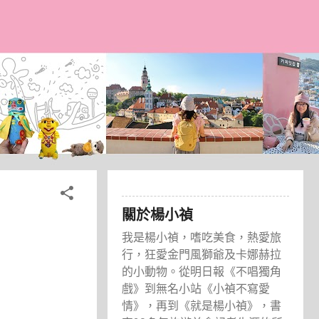
關於楊小禎
我是楊小禎，嗜吃美食，熱愛旅
行，狂愛金門風獅爺及卡娜赫拉
的小動物。從明日報《不唱獨角
戲》到無名小站《小禎不寫愛
情》，再到《就是楊小禎》，書