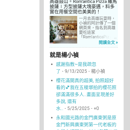
高雄鼓山。Rom'antica Pizza 羅馬
每次去台中誘惑實在
披薩∣方型披薩大塊豪邁，料多
太多了！就……，這一
實在用餐空間也美美的！
次離家這麼近，不來
吃真的說不過去。
一月去高雄玩耍時，
小禎的阿計傳了一個
網頁來，指名到高雄
要吃這家
「Rom'anticaPizza
羅馬披薩」，看了圖
閱讀全文 »
片及介紹，思緒瞬間
被拉回了18年前的義
就是楊小禎
大利。當年遊義大利
時，就在街頭看到不
感謝指教~是我疏忽
少披薩店，一字排開
的各式披薩看起來琳
了
- 9/13/2025
- 楊小禎
瑯滿目，走進店內就
能點上一塊喜愛的口
櫻花滿開真的超美, 拍照超好
味大快朵頤，真的好
看的💕我在五稜墎拍的櫻花照
懷念啊！沒想到台灣
也有類似的披薩店。
郤滿滿很多人...畫面呈現差好
走！就到高雄吃披薩
多說, 還有
去！
水...
- 5/25/2025
- +0
永和國光路的金門廣東粥是原
金門新興廣東粥第一代老板的