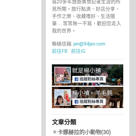
寫20多年旅遊美食記者生涯的所
見所聞。旅行點滴、好店分享、
手作之樂、收藏嗜好、生活隨
筆……等等無一不寫，歡迎您走入
我的世界。
聯絡信箱:
jen@94jen.com
前往FB
前往IG
文章分類
卡娜赫拉的小動物(30)