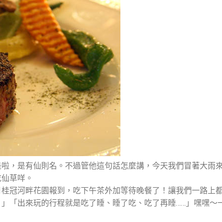
是啦，是有仙則名。不過管他這句話怎麼講，今天我們冒著大雨
吃仙草咩。
月桂冠河畔花園報到，吃下午茶外加等待晚餐了！讓我們一路上
」「出來玩的行程就是吃了睡、睡了吃、吃了再睡……」嘿嘿～