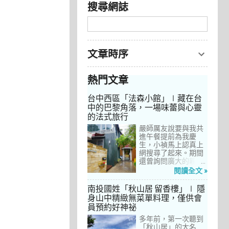
搜尋網誌
文章時序
熱門文章
台中西區「法森小館」∣藏在台
中的巴黎角落，一場味蕾與心靈
的法式旅行
嚴師厲友說要與我共
進午餐提前為我慶
生，小禎馬上認真上
網搜尋了起來。期間
還曾詢問廣大的親友
們有沒有推薦的餐
閱讀全文 »
廳，但是只有小禎的
阿姨及桄甄老師誠懇
南投國姓「秋山居 留香樓」∣ 隱
給我建議，其他都是
身山中精緻無菜單料理，僅供會
一堆來亂的！哈～ 從
員預約好神祕
台北君品酒店的「頤
宮」到台中的
多年前，第一次聽到
「澀」，再比較了幾
「秋山居」的大名