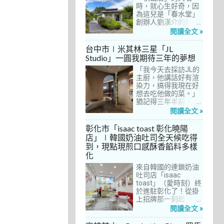
間價位較親民的牛排
時，就心生好奇，因
餐廳……，最終，小禎
為這兒是「春水堂」
選定了阿姨及表弟剛
創辦人劉漢介的私人
去吃過的「法森小
招待所，只對會員開
閱讀全文 »
館」，理由很簡單：
放預約入住、用餐。
歐法套餐1680元起的
自從十多年前搬回彰
台中市∣米其林三星「JL
價位可以接受，而且
化之後，小禎才開始
Studio」一圓我期待三年的夢想
不是無菜單料理，從
上春水堂吃飯、喝
開胃菜、湯品、主
「我今天去採訪JL的
茶，有一度還把春水
菜、甜點等，通通可
主廚，他講話好有渲
堂當麵店在吃，每週
以選自己喜歡的，小
染力，搞得我現在好
到台中上課時，總忍
禎覺得能夠自由搭配
想去吃他做的菜。」
不住奔入春水堂，點
很讚！而且「法森小
猶記得三年半前，當
上一碗「XO醬拌麵」
館」是台中老字號的
米其林評鑑要來台中
搭配一杯茶飲，後來
閱讀全文 »
法式餐廳，網路好評
之前，我接搞的雜誌
也嘗試過其他茶點，
不斷，能夠屹立不搖
做了一次得獎預測，
對春水堂的餐飲很有
彰化市「isaac toast 彰化曉陽
這麼多年，一定有它
於是我因為工作踏入
信心。因此，一得知
店」∣韓國奶油吐司全天候吃得
的道理在呀！
JL Studio，當天回家
秋山居是春水堂創辦
到，現點現煎口感酥香餡料多樣
之後，我就迫不及待
人開設的，感覺就是
化
對嚴師厲友嚷嚷著。
品質保證，對喜愛美
從事美食採訪20多
食的小禎而言，自然
來自韓國的連鎖奶油
年，只採訪沒吃的店
深具吸引力。
吐司店「isaac
也不計其數，但從沒
toast」（愛時刻）終
有一家餐廳讓我這樣
於進駐彰化了！從掛
充滿渴望，留下「真
上招牌那一刻起，小
的好想吃吃看」的懸
禎就想著找時間來吃
閱讀全文 »
念。
吃看。之前就關注這
家連鎖店許久，只是