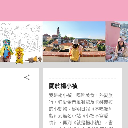
關於楊小禎
我是楊小禎，嗜吃美食，熱愛旅
行，狂愛金門風獅爺及卡娜赫拉
的小動物。從明日報《不唱獨角
戲》到無名小站《小禎不寫愛
情》，再到《就是楊小禎》，書