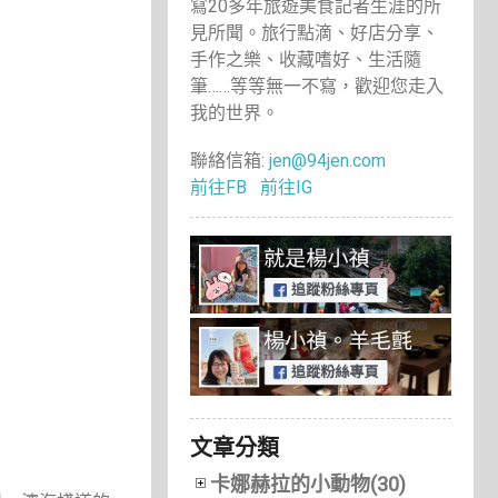
寫20多年旅遊美食記者生涯的所
見所聞。旅行點滴、好店分享、
手作之樂、收藏嗜好、生活隨
筆……等等無一不寫，歡迎您走入
我的世界。
聯絡信箱:
jen@94jen.com
前往FB
前往IG
文章分類
卡娜赫拉的小動物(30)