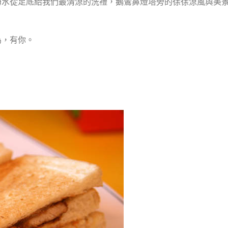
海水從足底給我們最清涼的洗禮，鵝鸞鼻燈塔旁的徐徐涼風與美
為，有你。