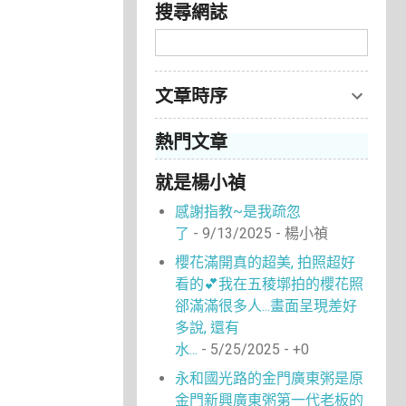
搜尋網誌
文章時序
熱門文章
就是楊小禎
感謝指教~是我疏忽
了
- 9/13/2025
- 楊小禎
櫻花滿開真的超美, 拍照超好
看的💕我在五稜墎拍的櫻花照
郤滿滿很多人...畫面呈現差好
多說, 還有
水...
- 5/25/2025
- +0
永和國光路的金門廣東粥是原
金門新興廣東粥第一代老板的