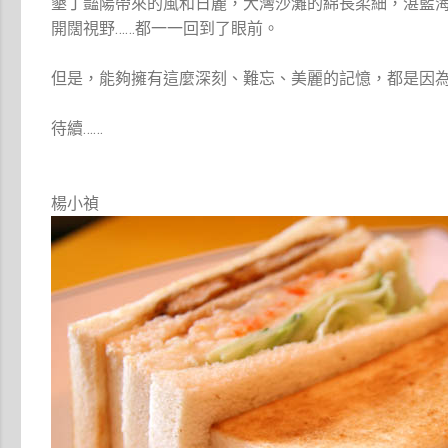
墾丁豔陽帶來的風和日麗，大灣沙灘的綿長柔細，湛藍
開闊視野……都一一回到了眼前。
但是，能夠擁有這麼深刻、難忘、美麗的記憶，都是因
待續……
楊小禎