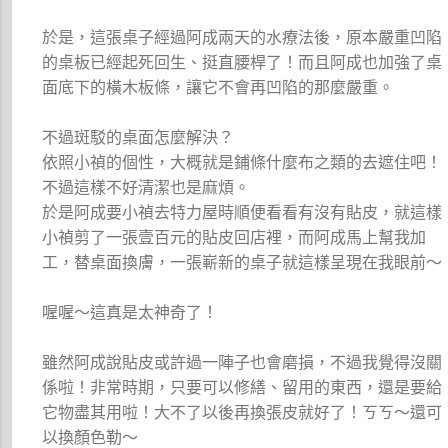
於是，這張桌子經過阿成兩天的水療法後，原本嚴重凹陷
的桌板已經起死回生、挺直腰桿了！而且阿成也加強了桌
面底下的橫木板條，讓它不會再凹陷的那麼嚴重。
不過斑駁的桌面怎麼解決？
依照小禎的個性，大概就是鋪條什麼布之類的去遮住吧！
不過這樣不好清潔也是麻煩。
於是阿成要小禎去特力屋時順便看看有沒有貼皮，就這樣
小禎剪了一張壹百元的貼皮回店裡，而阿成馬上幫我加
工，替桌面換膚，一張嶄新的桌子就這樣呈現在我眼前～
喔喔～這真是太神奇了！
雖然阿成說貼皮或許過一陣子也會磨損，不過我覺得沒關
係啦！非常時期，只要可以修繕、留用的東西，還是要給
它物盡其用啦！大不了以後再換張皮就好了！ㄎㄎ～還可
以換顏色勒～