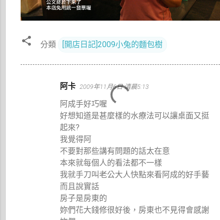
分類
[開店日記]2009小兔的麵包樹
留
阿卡
2009年11月6日 清晨5:13
言
阿成手好巧喔
好想知道是甚麼樣的水療法可以讓桌面又挺
起來?
我覺得阿
不要對那些講有問題的話太在意
本來就每個人的看法都不一樣
我就手刀叫老公大人快點來看阿成的好手藝
而且說實話
房子是房東的
妳們花大錢修很好後，房東也不見得會感謝