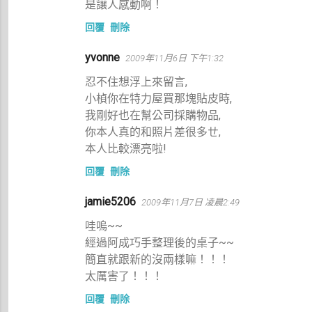
是讓人感動啊！
回覆
刪除
yvonne
2009年11月6日 下午1:32
忍不住想浮上來留言,
小楨你在特力屋買那塊貼皮時,
我剛好也在幫公司採購物品,
你本人真的和照片差很多ㄝ,
本人比較漂亮啦!
回覆
刪除
jamie5206
2009年11月7日 凌晨2:49
哇嗚~~
經過阿成巧手整理後的桌子~~
簡直就跟新的沒兩樣嘛！！！
太厲害了！！！
回覆
刪除