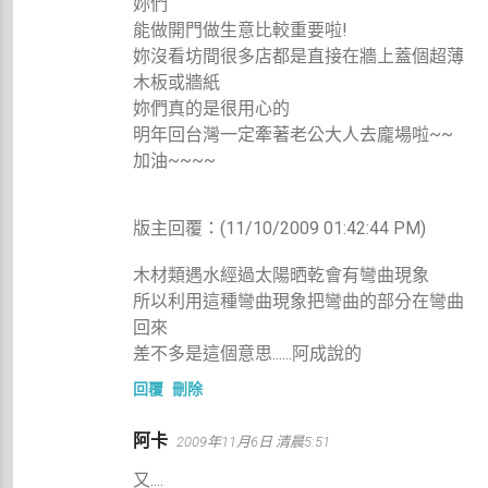
妳們
能做開門做生意比較重要啦!
妳沒看坊間很多店都是直接在牆上蓋個超薄
木板或牆紙
妳們真的是很用心的
明年回台灣一定牽著老公大人去龐場啦~~
加油~~~~
版主回覆：(11/10/2009 01:42:44 PM)
木材類遇水經過太陽晒乾會有彎曲現象
所以利用這種彎曲現象把彎曲的部分在彎曲
回來
差不多是這個意思......阿成說的
回覆
刪除
阿卡
2009年11月6日 清晨5:51
又....