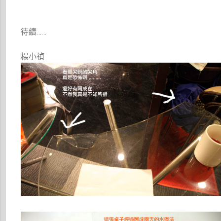
待續……
楊小禎