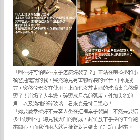
「啊～好可怕喔～桌子怎麼爆裂了？」正站在吧檯邊和小
禎爸通電話的我，突然聽見有重物碎裂的聲音，回頭搜
尋，突然發現沒在使用、上面也沒放東西的玻璃桌竟然爆
裂了！崩塌了大半邊，碎裂成月亮的弧度，外加尖銳的
角，以及滿地的碎玻璃，看來真是怵目驚心！
「妳要慶幸還好不是客人坐在這裡桌子裂開，不然是要賠
多少錢啊～」聽見我大叫的阿成，趕忙放下手邊的工作跑
來關心，而我們兩人就這樣針對這張桌子討論了起來。