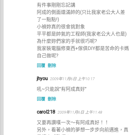
有件事剛剛忘記講
阿成的側面還滿帥的(只比我家老公大人差
了一點點!)
小禎妳真的很會挑對象
平平都是帥氣的工程師(我家老公大人也是)
為什麼妳們家的手就很巧呢?
我家裝電腦修東西+傢俱DIY都是苦命的卡媽
自己做呢?
回覆
刪除
jhyou
2009年11月6日 上午10:17
吼~只能說"有阿成真好"
回覆
刪除
carol218
2009年11月6日 上午11:48
又要再讚嘆一次～有阿成真好！！
另外，看著小禎的夢想一步步向前邁進，真