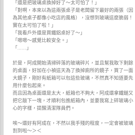
「還是把玻璃桌換掉好了～太可怕了！」
「對啊，本來以為這兩張桌子是老闆留下最好的兩張（因
為其他桌子都像小吃店的風格），沒想到玻璃這麼脆弱！
實在太可怕了啦！」
「我看戶外還是買鐵鋁桌好了～」
「嗯嗯～感覺比較安全。」
「………」
於是，阿成開始清掃碎落的玻璃碎片，並且幫我取下剩餘
的桌面，好加在小禎這天為了換掉廁所的鏡子，買了一面
大鏡子，剛好有紙箱可以包這些玻璃，不然真不知道要先
用什麼包起來。
而且因為桌面還是太大，紙箱也不夠大，阿成還拿鐵鎚又
把它敲下一塊，才順利包進紙箱內，並要我寫上碎玻璃小
心的字樣，提醒清潔隊員們。
唉～還好有阿成在，不然以我手殘的程度，一定會被玻璃
割到啦～＞＜