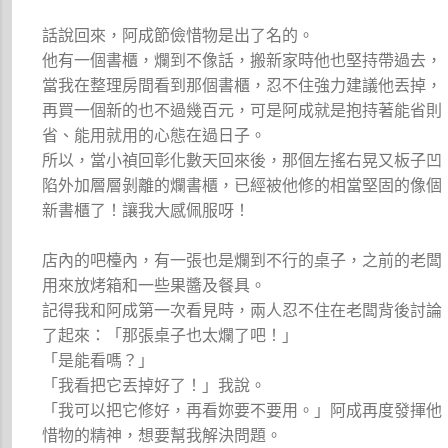
話說回來，阿成節儉惜物是出了名的。
他有一個書櫃，爛到不像話，搬新家時他也堅持帶過去，
當我在整理房間看到那個書櫃，忍不住強力建議他丟掉，
再買一個新的也不過幾百元，可是阿成就是抱持著能省則
省、能用就用的心態在過日子。
所以，當小禎回彰化數天回來後，那個左搖右晃又板子凹
陷外加層層剝離的爛書櫃，已經被他修的相當堅固的像個
新書櫃了！讓我大感佩服呀！
店內的吧檯內，有一張也是爛到不行的桌子，之前的老闆
用來放烤箱和一些果醬及餐具。
記得我和阿成第一次看見時，兩人忍不住在老闆背後討論
了起來：「那張桌子也太爛了吧！」
「是能看嗎？」
「我看把它丟掉好了！」我說。
「我可以把它修好，再看妳要不要用。」阿成再度發揮他
惜物的精神，想要幫我解決問題。