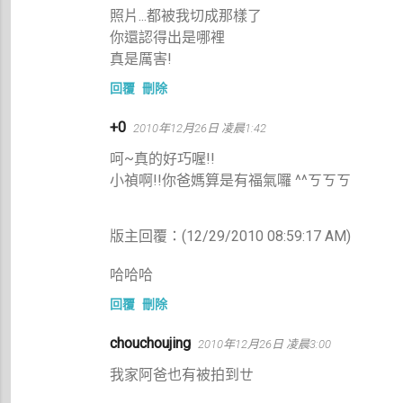
照片...都被我切成那樣了
你還認得出是哪裡
真是厲害!
回覆
刪除
+0
2010年12月26日 凌晨1:42
呵~真的好巧喔!!
小禎啊!!你爸媽算是有福氣囉 ^^ㄎㄎㄎ
版主回覆：(12/29/2010 08:59:17 AM)
哈哈哈
回覆
刪除
chouchoujing
2010年12月26日 凌晨3:00
我家阿爸也有被拍到ㄝ