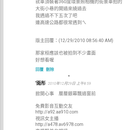
就車頂裝著360度環景照相機的街景車拍的
大街小巷的開過來繞過去
我遇過不下五次了吧
連高速公路都很常遇到ㄟ
版主回覆：(12/29/2010 08:56:40 AM)
那家桓應該也被拍到不少畫面
好想看喔
回覆
刪除
'雨彤
2010年12月29日 上午8:59
掀開心事 層層銀幕飄過窗前
免費影音互動交友
http://a92.aa910.com
視訊女主播
http://a478.av6978.com