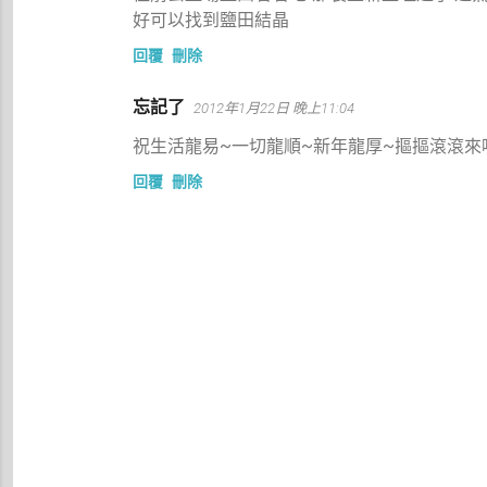
好可以找到鹽田結晶
回覆
刪除
忘記了
2012年1月22日 晚上11:04
祝生活龍易~一切龍順~新年龍厚~摳摳滾滾來
回覆
刪除