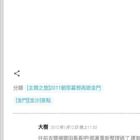
分類
[主題之旅]2011朝思暮想再遊金門
[金門][金沙]景點
留
大樹
2012年1月12日 晚上11:53
言
往前去鹽場鹽田看看吧!那裏重新整理過了.運