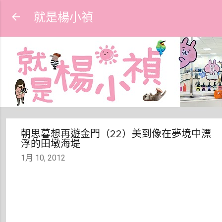
跳到主要內容
就是楊小禎
朝思暮想再遊金門（22）美到像在夢境中漂
浮的田墩海堤
1月 10, 2012