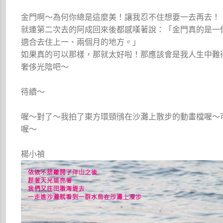
金門啊～為何你總是這麼美！讓我忍不住想要一去再去！
就連第二次去的阿成回來後都感嘆著說：「金門真的是一
適合去住上一、兩個月的地方。」
如果真的可以那樣，那就太好啦！那應該會是我人生中難
奢侈光陰吧～
待續～
喔～對了～我拍了東方環頸鴴在沙灘上散步的動畫檔喔～
喔～
楊小禎