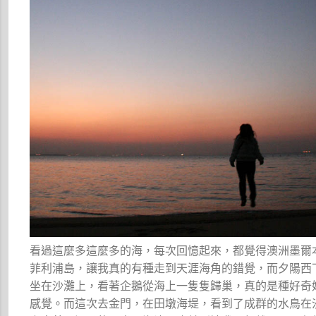
看過這麼多這麼多的海，每次回憶起來，都覺得澳洲墨爾
菲利浦島，讓我真的有種走到天涯海角的錯覺，而夕陽西
坐在沙灘上，看著企鵝從海上一隻隻歸巢，真的是種好奇
感覺。而這次去金門，在田墩海堤，看到了成群的水鳥在