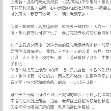
上走著，溫柔的天光及海浪，也美到讓我不想離開，景色
不輸菲利浦島。當時，心中湧起的強烈念頭就是──我要
機的班次，我要再多留一天，明天我還要來。
但是，想歸想，真要這麼做，還是要一鼓作氣，因為一回
宿，想到航空公司都下班了，要打電話去改時間也很麻煩
在洋山看過夕陽後，對這美麗的風光我還眷戀不捨，於是
要再往田墩海堤去，我們走入空無一人的沙灘，只見一群
沙灘上走走停停，模樣好可愛，不覺就放輕了腳步，生怕
了牠們。
然後，阿成又往漲潮中的海一指，只見露出一小截的軌條
上，也停棲著一隻隻的鳥，兩人忍不住說，如果剛剛是在
看夕陽，拍夕陽和軌條砦上的鳥，一定超有味道。
雖然天色漸暗，但還不到目不識物的地步，所以我們還是
不捨的在沙灘上走著、拍著，看海面上餘留的浪漫粉橘色
天空漸漸地轉為沉靜的藍，看月亮露出半邊臉……