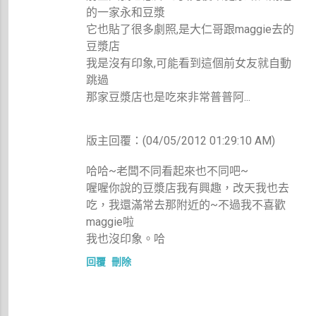
的一家永和豆漿
它也貼了很多劇照,是大仁哥跟maggie去的
豆漿店
我是沒有印象,可能看到這個前女友就自動
跳過
那家豆漿店也是吃來非常普普阿...
版主回覆：(04/05/2012 01:29:10 AM)
哈哈~老闆不同看起來也不同吧~
喔喔你說的豆漿店我有興趣，改天我也去
吃，我還滿常去那附近的~不過我不喜歡
maggie啦
我也沒印象。哈
回覆
刪除