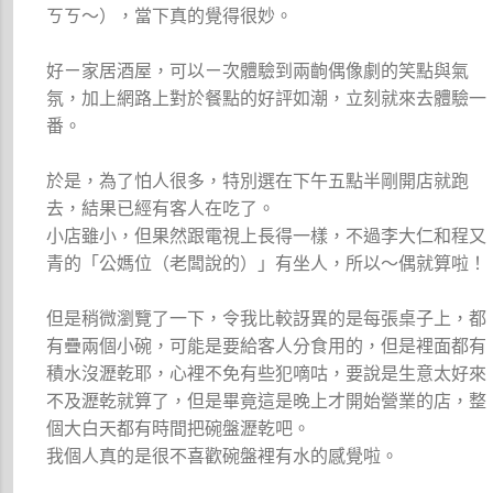
ㄎㄎ～），當下真的覺得很妙。
好ㄧ家居酒屋，可以ㄧ次體驗到兩齣偶像劇的笑點與氣
氛，加上網路上對於餐點的好評如潮，立刻就來去體驗一
番。
於是，為了怕人很多，特別選在下午五點半剛開店就跑
去，結果已經有客人在吃了。
小店雖小，但果然跟電視上長得一樣，不過李大仁和程又
青的「公媽位（老闆說的）」有坐人，所以～偶就算啦！
但是稍微瀏覽了一下，令我比較訝異的是每張桌子上，都
有疊兩個小碗，可能是要給客人分食用的，但是裡面都有
積水沒瀝乾耶，心裡不免有些犯嘀咕，要說是生意太好來
不及瀝乾就算了，但是畢竟這是晚上才開始營業的店，整
個大白天都有時間把碗盤瀝乾吧。
我個人真的是很不喜歡碗盤裡有水的感覺啦。