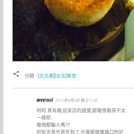
分類
[北北基][台北]美食
留
annrisol
2012年4月4日 晚上11:06
言
呵呵 真有趣,這家店的感覺,跟電視看得不太
一樣耶...
電視都騙人嗎??
前些天我也意外到了,光復跟健康路口附近