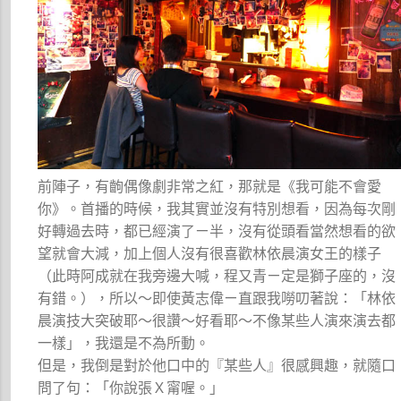
前陣子，有齣偶像劇非常之紅，那就是《我可能不會愛
你》。首播的時候，我其實並沒有特別想看，因為每次剛
好轉過去時，都已經演了ㄧ半，沒有從頭看當然想看的欲
望就會大減，加上個人沒有很喜歡林依晨演女王的樣子
（此時阿成就在我旁邊大喊，程又青ㄧ定是獅子座的，沒
有錯。），所以～即使黃志偉ㄧ直跟我嘮叨著說：「林依
晨演技大突破耶～很讚～好看耶～不像某些人演來演去都
一樣」，我還是不為所動。
但是，我倒是對於他口中的『某些人』很感興趣，就隨口
問了句：「你說張Ｘ甯喔。」