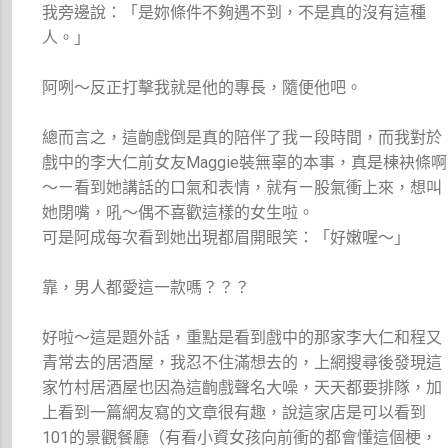
我旁邊說：「是妳條件不夠遇不到，不是真的沒有這種
人。」
阿咧～反正打擊我就是他的專長，隨便他吧。
總而言之，這齣戲倒是真的陪伴了我ㄧ段時間，而我對於
戲中的李大仁前女友Maggie裝無辜的本事，真是棟袂條啊
～ㄧ看到她講話的口氣和表情，就有ㄧ股氣衝上來，想叫
她閉嘴，吼～偶不喜歡這樣的女生啦。
可是阿成每次看到她出現都眉開眼笑：「好嫩喔～」
靠，男人都愛這一款嗎？？？
好啦～這是題外話，重點是看到戲中的那家李大仁和程又
青常去的居酒屋，我忍不住滿想去的，上網搜尋後發現這
家竹村居酒屋也因為這齣戲聲名大噪，天天都要排隊，加
上看到一篇網友寫的文章很有趣，說這家店是可以看到
101的景觀餐廳（有看小資女孩向前衝的都會懂這個梗，