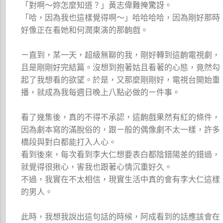
「對啊～妳怎麼知道？」黃志偉難掩驚訝。
「哈，因為我也這樣覺得啊～」哈哈哈哈，因為剛好那時
好像正在看她和何潤東演的那齣戲。
ㄧ直到，某一天，超級無聊的我，剛好轉到這齣電視劇，
且是剛剛好完結篇。沒想到抱著姑且看著的心態，竟然勾
起了我想看的欲望。於是，又那麼剛剛好，電視台開始重
播，就成為我每週日晚上八點必做的ㄧ件事。
看了幾集後，真的不得不承認，這齣戲果然有紅的條件，
因為劇本寫的滿脫俗的，跟ㄧ般的偶像劇不太一樣，許多
橋段與對白都能打入人心。
看到後來，每次看到李大仁想要表白都陰錯陽差的錯過，
就覺得很揪心，害我也跟著心情沉重好久。
不過，我實在不太相信，現實生活中真的會有李大仁這樣
的男人。
此時，我想我說出這句話的時候，阿成看到的話應該會在