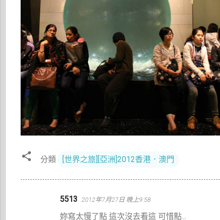
分類
[世界之旅][亞洲]2012香港．澳門
留
5513
2012年7月27日 晚上9:58
言
妳寫太慢了點 這次沒去看這 可惜點...