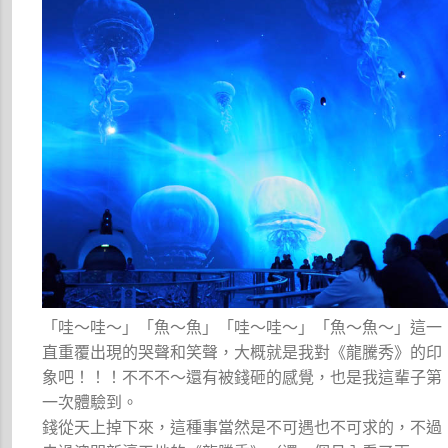
「哇～哇～」「魚～魚」「哇～哇～」「魚～魚～」這一
直重覆出現的哭聲和笑聲，大概就是我對《龍騰秀》的印
象吧！！！不不不～還有被錢砸的感覺，也是我這輩子第
一次體驗到。
錢從天上掉下來，這種事當然是不可遇也不可求的，不過