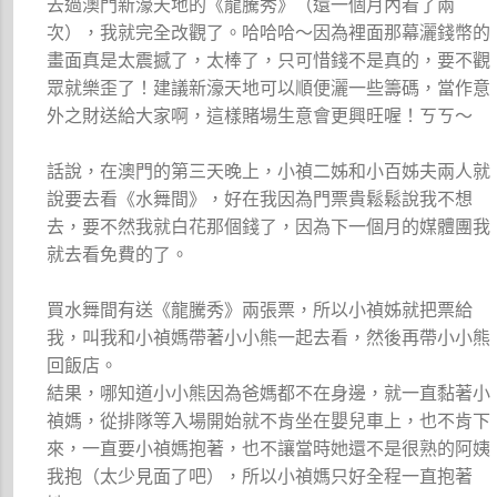
去過澳門新濠天地的《龍騰秀》（還一個月內看了兩
次），我就完全改觀了。哈哈哈～因為裡面那幕灑錢幣的
畫面真是太震撼了，太棒了，只可惜錢不是真的，要不觀
眾就樂歪了！建議新濠天地可以順便灑一些籌碼，當作意
外之財送給大家啊，這樣賭場生意會更興旺喔！ㄎㄎ～
話說，在澳門的第三天晚上，小禎二姊和小百姊夫兩人就
說要去看《水舞間》，好在我因為門票貴鬆鬆說我不想
去，要不然我就白花那個錢了，因為下一個月的媒體團我
就去看免費的了。
買水舞間有送《龍騰秀》兩張票，所以小禎姊就把票給
我，叫我和小禎媽帶著小小熊一起去看，然後再帶小小熊
回飯店。
結果，哪知道小小熊因為爸媽都不在身邊，就一直黏著小
禎媽，從排隊等入場開始就不肯坐在嬰兒車上，也不肯下
來，一直要小禎媽抱著，也不讓當時她還不是很熟的阿姨
我抱（太少見面了吧），所以小禎媽只好全程一直抱著