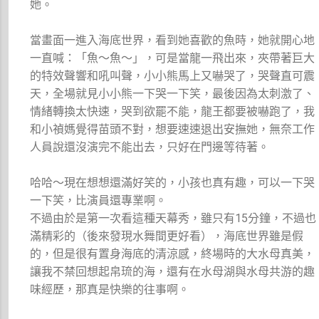
她。
當畫面一進入海底世界，看到她喜歡的魚時，她就開心地
一直喊：「魚～魚～」，可是當龍一飛出來，夾帶著巨大
的特效聲響和吼叫聲，小小熊馬上又嚇哭了，哭聲直可震
天，全場就見小小熊一下哭一下笑，最後因為太刺激了、
情緒轉換太快速，哭到欲罷不能，龍王都要被嚇跑了，我
和小禎媽覺得苗頭不對，想要速速退出安撫她，無奈工作
人員說還沒演完不能出去，只好在門邊等待著。
哈哈～現在想想還滿好笑的，小孩也真有趣，可以一下哭
一下笑，比演員還專業啊。
不過由於是第一次看這種天幕秀，雖只有15分鐘，不過也
滿精彩的（後來發現水舞間更好看），海底世界雖是假
的，但是很有置身海底的清涼感，終場時的大水母真美，
讓我不禁回想起帛琉的海，還有在水母湖與水母共游的趣
味經歷，那真是快樂的往事啊。