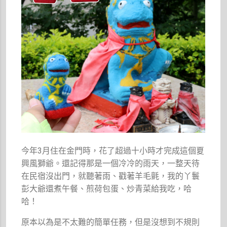
今年3月住在金門時，花了超過十小時才完成這個夏
興風獅爺。還記得那是一個冷冷的雨天，一整天待
在民宿沒出門，就聽著雨、戳著羊毛氈，我的丫鬟
彭大爺還煮午餐、煎荷包蛋、炒青菜給我吃，哈
哈！
原本以為是不太難的簡單任務，但是沒想到不規則