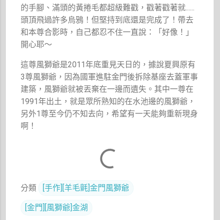
的手腳、滿頭的黃捲毛都超級難戳，戳著戳著就......
頭頂飛過許多烏鴉！但堅持到底還是完成了！帶去
和本尊合影時，自己都忍不住一直說：「好像！」
開心耶～
這尊風獅爺是2011年底重見天日的，據說夏興原有
3尊風獅爺，因為國軍進駐金門後拆除基座去蓋軍事
建築，風獅爺就被丟棄在一邊而遺失。其中一尊在
1991年出土，就是眾所熟知的在水池邊的風獅爺，
另外1尊至今仍不知去向，希望有一天能夠重新現身
啊！
分類
[手作][羊毛氈]金門風獅爺
[金門][風獅爺]金湖