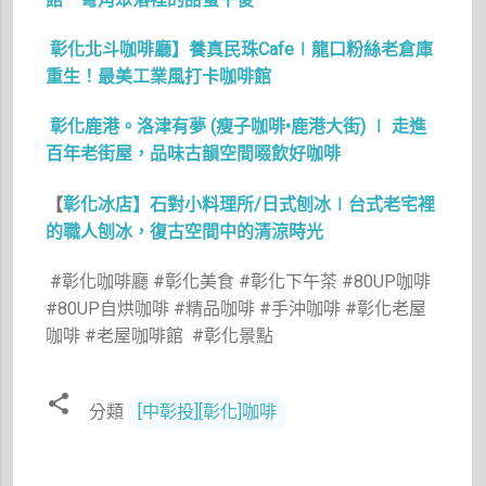
彰化北斗咖啡廳】養真民珠Cafe∣龍口粉絲老倉庫
重生！最美工業風打卡咖啡館
彰化鹿港。洛津有夢 (瘦子咖啡•鹿港大街) ∣ 走進
百年老街屋，品味古韻空間啜飲好咖啡
【
彰化冰店】石對小料理所/日式刨冰∣台式老宅裡
的職人刨冰，復古空間中的清涼時光
#彰化咖啡廳 #彰化美食 #彰化下午茶 #80UP咖啡
#80UP自烘咖啡 #精品咖啡 #手沖咖啡 #彰化老屋
咖啡 #老屋咖啡館 #彰化景點
分類
[中彰投][彰化]咖啡
留
言