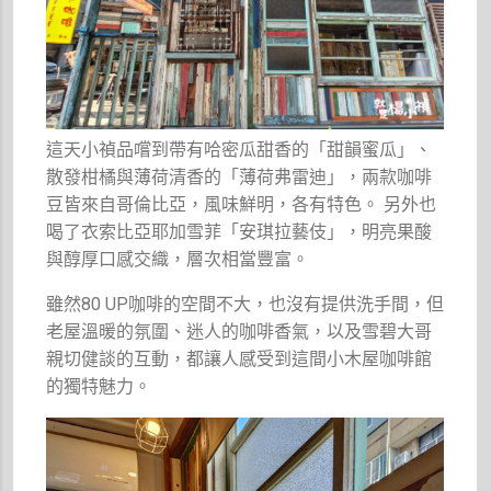
這天小禎品嚐到帶有哈密瓜甜香的「甜韻蜜瓜」、
散發柑橘與薄荷清香的「薄荷弗雷迪」，兩款咖啡
豆皆來自哥倫比亞，風味鮮明，各有特色。
另外也
喝了衣索比亞耶加雪菲「安琪拉藝伎」，明亮果酸
與醇厚口感交織，層次相當豐富。
雖然80 UP咖啡的空間不大，也沒有提供洗手間，但
老屋溫暖的氛圍、迷人的咖啡香氣，以及雪碧大哥
親切健談的互動，都讓人感受到這間小木屋咖啡館
的獨特魅力。