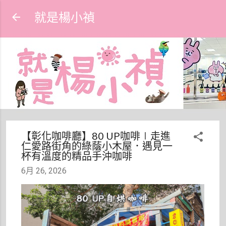
跳到主要內容
就是楊小禎
【彰化咖啡廳】80 UP咖啡∣走進
仁愛路街角的綠蔭小木屋．遇見一
杯有溫度的精品手沖咖啡
6月 26, 2026