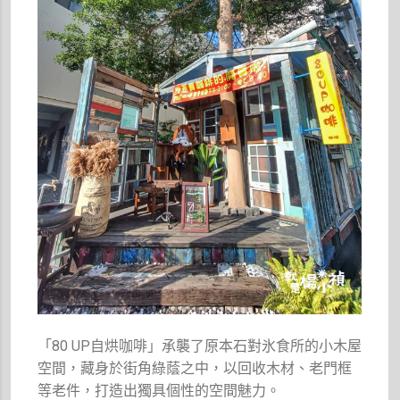
「80 UP自烘咖啡」承襲了原本石對氷食所的小木屋
空間，藏身於街角綠蔭之中，以回收木材、老門框
等老件，打造出獨具個性的空間魅力。