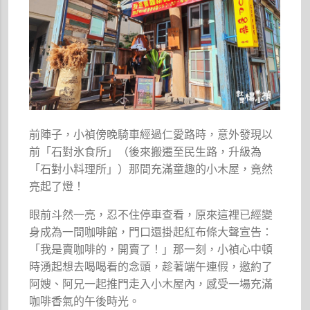
前陣子，小禎傍晚騎車經過仁愛路時，意外發現以
前「石對氷食所」（後來搬遷至民生路，升級為
「石對小料理所」）那間充滿童趣的小木屋，竟然
亮起了燈！
眼前斗然一亮，忍不住停車查看，原來這裡已經變
身成為一間咖啡館，門口還掛起紅布條大聲宣告：
「我是賣咖啡的，開賣了！」那一刻，小禎心中頓
時湧起想去喝喝看的念頭，趁著端午連假，邀約了
阿嫂、阿兄一起推門走入小木屋內，感受一場充滿
咖啡香氣的午後時光。