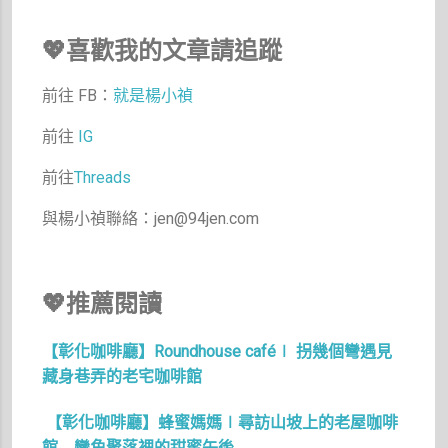
💖喜歡我的文章請追蹤
前往 FB：
就是楊小禎
前往
IG
前往
Threads
與楊小禎聯絡：jen@94jen.com
💖推薦閱讀
【彰化咖啡廳】Roundhouse café∣ 拐幾個彎遇見
藏身巷弄的老宅咖啡館
【彰化咖啡廳】蜂蜜媽媽∣尋訪山坡上的老屋咖啡
館 彎角聚落裡的甜蜜午後