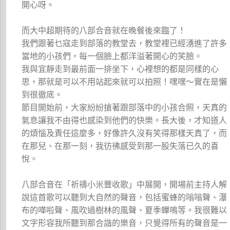
開心呀。
而大中超期待的八部合音就在晚餐後來臨了！
我們跟著乜寇走到部落的教堂去，教堂裡已經湧進了許多
當地的小孩們，每一個臉上都洋溢著開心的笑臉。
我與宜靜走到最前面一排坐下，心裡想的都是同樣的心
思，那就是可以不用站起來就可以拍照！嘿嘿～實在是懶
到很徹底。
節目開始前，大家紛紛搶著跟部落中的小孩合照，天真的
氣息讓我不由得也感染到他們的快樂。長大後，才知道人
的煩惱及責任這麼多，好像許久沒有笑得那樣天真了，而
在那兒、在那一刻，我彷彿感受到那一股失落已久的喜
悅。
八部合音在「祈禱小米豐收歌」中展開，開場前主持人解
說這首歌可以聽到大自然的聲音，包括蜜蜂的嗡嗡聲、瀑
布的嘩啦聲、風吹過樹林的風聲、夏季蟬鳴等。我很難以
文字形容我所聽到那合諧的樂音，只覺得所有的聲音是一