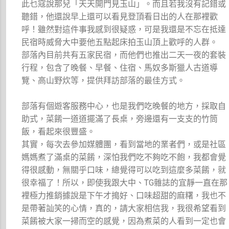
此乜寇說那兒「天天開門見玉山」。而且若我沒有記錯或
聽錯，他還說早上還可以看見登頂看日出的人在那裡歡
呼！雖然對這件事我感到很疑惑，可是我還是不忘在抵達
民宿時威脅大中要他五點起床拍玉山頂上歡呼的人群。
部落內目前共有五家民宿，而他們也推出二天一夜的套裝
行程，包含了晚餐、早餐、住宿、馬奴多斯獵人古道導
覽、高山野炊等，提供拜訪部落的最佳方式。
部落有個遊客服務中心，也是我們吃晚餐的地方，採取自
助式，菜餚一道道擺滿了長桌，旁邊還有一支支的竹筒
飯，看起來很豐盛。
其實，每次去參加媒體團，看到當地的業者們，或是社區
媽媽煮了滿桌的菜餚，深怕我們吃不夠吃不飽，我都會覺
得很感動，無關乎口味，總覺得可以吃到這麼多菜餚，就
很幸福了！所以，即使我跟大中、TG雜誌的宜靜一直在那
裡極力推銷據說是下午才搗好、口味超甜的麻糬，我也不
是帶著訕笑的心情，真的，請大家相信我，我很希望看到
菜餚被大家一掃而空的感覺，因為煮菜的人看到一定也會