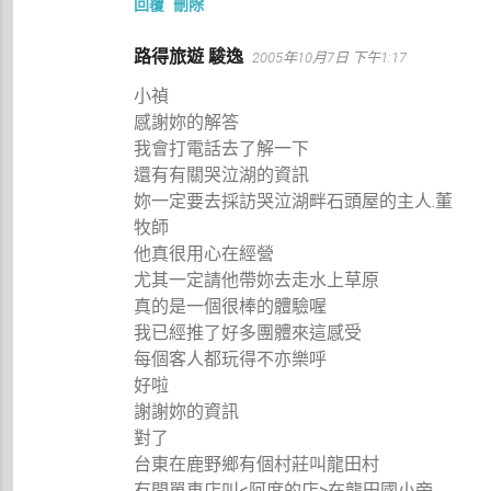
回覆
刪除
路得旅遊 駿逸
2005年10月7日 下午1:17
小禎
感謝妳的解答
我會打電話去了解一下
還有有關哭泣湖的資訊
妳一定要去採訪哭泣湖畔石頭屋的主人.董
牧師
他真很用心在經營
尤其一定請他帶妳去走水上草原
真的是一個很棒的體驗喔
我已經推了好多團體來這感受
每個客人都玩得不亦樂呼
好啦
謝謝妳的資訊
對了
台東在鹿野鄉有個村莊叫龍田村
有間單車店叫<阿度的店>在龍田國小旁