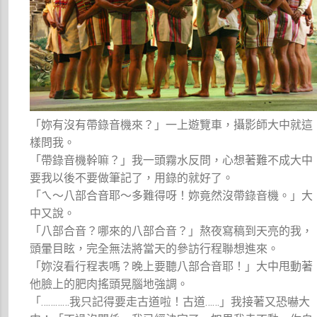
「妳有沒有帶錄音機來？」一上遊覽車，攝影師大中就這
樣問我。
「帶錄音機幹嘛？」我一頭霧水反問，心想著難不成大中
要我以後不要做筆記了，用錄的就好了。
「ㄟ～八部合音耶～多難得呀！妳竟然沒帶錄音機。」大
中又說。
「八部合音？哪來的八部合音？」熬夜寫稿到天亮的我，
頭暈目眩，完全無法將當天的參訪行程聯想進來。
「妳沒看行程表嗎？晚上要聽八部合音耶！」大中甩動著
他臉上的肥肉搖頭晃腦地強調。
「…………我只記得要走古道啦！古道……」我接著又恐嚇大