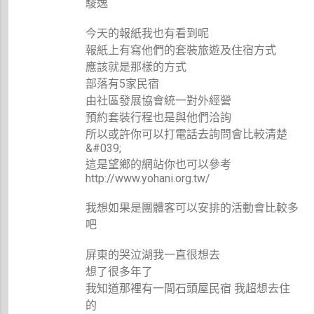
駿逸
今天的報紙我也有看到呢
報紙上有寫他們的套裝旅遊及住宿方式
應該就是那樣的方式
部落有5家民宿
由社區發展協會統一對外經營
預約套裝行程也是與他們洽詢
所以或許你可以打電話去詢問會比較清楚
&#039;
這是望鄉的網站你也可以參考
http://www.yohani.org.tw/
我想如果是團體客可以安排的活動會比較多
吧
屏東的哭泣湖我一直很想去
想了很多年了
我知道那裡有一間石頭屋民宿 我超想去住
的