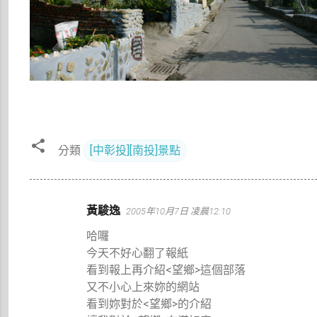
分類
[中彰投][南投]景點
留
黃駿逸
2005年10月7日 凌晨12:10
言
哈囉
今天不好心翻了報紙
看到報上再介紹<望鄉>這個部落
又不小心上來妳的網站
看到妳對於<望鄉>的介紹