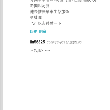
老闆叫阿度
他是推廣單車生態旅遊
很棒喔
也可以去體驗一下
回覆
刪除
lin55325
2008年3月21日 凌晨2:00
不錯喔~~~