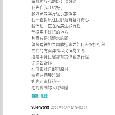
讓我對於<望鄉>充滿好奇
我先自我介紹好了
敝姓黃是本身從事旅遊業
我一直對原住民部落有著好奇心
我們也一直在推廣生態行程
發掘更多好玩的地方
其實只是想跟您詢問
望鄉這裡如果團體進來要如何去安排行程
在住的方面都是以民宿為主嗎
還是本身民宿都有提供套裝行程
偷偷告訴妳
在屏東牡丹鄉東原村
這裡有個哭泣湖
妳也可來探訪一下
絕對會讓妳大呼過隱
回覆
刪除
yujenyang
2005年10月7日 凌晨2:01