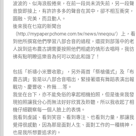
波波的、似海浪般捲來，在前一段尚未消失前，另一段聲
音旋即接上，有許許多多的聲音在其中，卻不相互衝突，
圓融、完美，而且動人。
後來我在乜寇的新聞台
（http://mypaper.pchome.com.tw/news/nneqou/）上，看
到他所撰寫他們學習八部合音的過程，還提到部落中的老
人說到這布農古調需要按照他們相處的情形去唱時，我彷
彿有點明瞭這樂音為何可以如此和諧了！
包括「祈禱小米豐收歌」，另外兩首「祭槍儀式」及「布
農古調」皆是以八部合音唱出，緊接著還有舞蹈表演出報
戰功、慶豐收、杵舞……等。
我坐在台下，亦不能免俗的拿起相機拍照，但是後來我發
現拍照讓我分心而無法好好欣賞及聆聽，所以我收起了相
機仔細觀察每一個人臉上的表情。
我看到虔誠、看到笑容、看到專注、也看到力量，那讓我
覺得很感動，因為那是面對人生、面對工作的一種精神，
也是我所想要追求的。