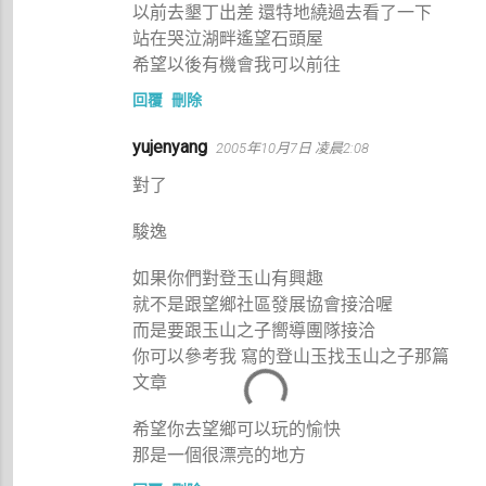
以前去墾丁出差 還特地繞過去看了一下
站在哭泣湖畔遙望石頭屋
希望以後有機會我可以前往
回覆
刪除
yujenyang
2005年10月7日 凌晨2:08
對了
駿逸
如果你們對登玉山有興趣
就不是跟望鄉社區發展協會接洽喔
而是要跟玉山之子嚮導團隊接洽
你可以參考我 寫的登山玉找玉山之子那篇
文章
希望你去望鄉可以玩的愉快
那是一個很漂亮的地方