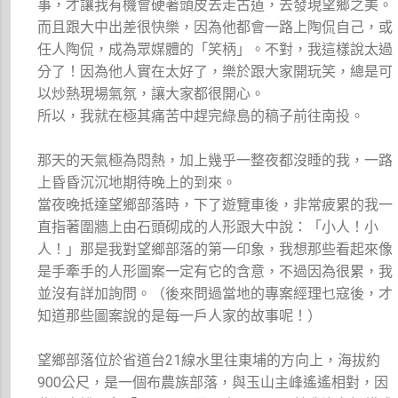
事，才讓我有機會硬著頭皮去走古道，去發現望鄉之美。
而且跟大中出差很快樂，因為他都會一路上陶侃自己，或
任人陶侃，成為眾媒體的「笑柄」。不對，我這樣說太過
分了！因為他人實在太好了，樂於跟大家開玩笑，總是可
以炒熱現場氣氛，讓大家都很開心。
所以，我就在極其痛苦中趕完綠島的稿子前往南投。
那天的天氣極為悶熱，加上幾乎一整夜都沒睡的我，一路
上昏昏沉沉地期待晚上的到來。
當夜晚抵達望鄉部落時，下了遊覽車後，非常疲累的我一
直指著圍牆上由石頭砌成的人形跟大中說：「小人！小
人！」那是我對望鄉部落的第一印象，我想那些看起來像
是手牽手的人形圖案一定有它的含意，不過因為很累，我
並沒有詳加詢問。（後來問過當地的專案經理乜寇後，才
知道那些圖案說的是每一戶人家的故事呢！）
望鄉部落位於省道台21線水里往東埔的方向上，海拔約
900公尺，是一個布農族部落，與玉山主峰遙遙相對，因