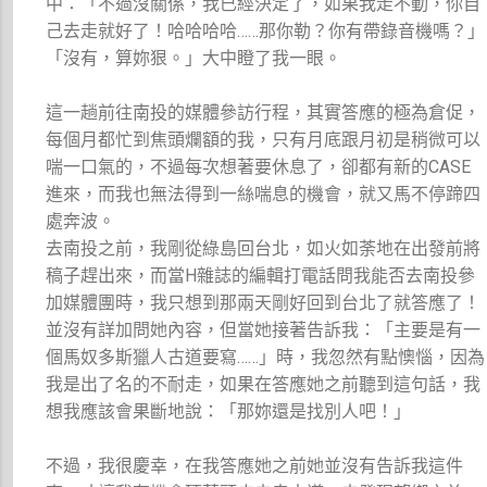
中：「不過沒關係，我已經決定了，如果我走不動，你自
己去走就好了！哈哈哈哈……那你勒？你有帶錄音機嗎？」
「沒有，算妳狠。」大中瞪了我一眼。
這一趟前往南投的媒體參訪行程，其實答應的極為倉促，
每個月都忙到焦頭爛額的我，只有月底跟月初是稍微可以
喘一口氣的，不過每次想著要休息了，卻都有新的CASE
進來，而我也無法得到一絲喘息的機會，就又馬不停蹄四
處奔波。
去南投之前，我剛從綠島回台北，如火如荼地在出發前將
稿子趕出來，而當H雜誌的編輯打電話問我能否去南投參
加媒體團時，我只想到那兩天剛好回到台北了就答應了！
並沒有詳加問她內容，但當她接著告訴我：「主要是有一
個馬奴多斯獵人古道要寫……」時，我忽然有點懊惱，因為
我是出了名的不耐走，如果在答應她之前聽到這句話，我
想我應該會果斷地說：「那妳還是找別人吧！」
不過，我很慶幸，在我答應她之前她並沒有告訴我這件