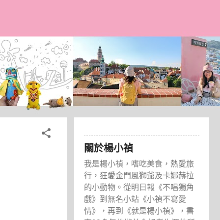
關於楊小禎
我是楊小禎，嗜吃美食，熱愛旅
行，狂愛金門風獅爺及卡娜赫拉
的小動物。從明日報《不唱獨角
戲》到無名小站《小禎不寫愛
情》，再到《就是楊小禎》，書