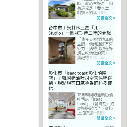
間價位較親民的牛排
時，就心生好奇，因
餐廳……，最終，小禎
為這兒是「春水堂」
選定了阿姨及表弟剛
創辦人劉漢介的私人
去吃過的「法森小
招待所，只對會員開
閱讀全文 »
館」，理由很簡單：
放預約入住、用餐。
歐法套餐1680元起的
自從十多年前搬回彰
台中市∣米其林三星「JL
價位可以接受，而且
化之後，小禎才開始
Studio」一圓我期待三年的夢想
不是無菜單料理，從
上春水堂吃飯、喝
開胃菜、湯品、主
「我今天去採訪JL的
茶，有一度還把春水
菜、甜點等，通通可
主廚，他講話好有渲
堂當麵店在吃，每週
以選自己喜歡的，小
染力，搞得我現在好
到台中上課時，總忍
禎覺得能夠自由搭配
想去吃他做的菜。」
不住奔入春水堂，點
很讚！而且「法森小
猶記得三年半前，當
上一碗「XO醬拌麵」
館」是台中老字號的
米其林評鑑要來台中
搭配一杯茶飲，後來
閱讀全文 »
法式餐廳，網路好評
之前，我接搞的雜誌
也嘗試過其他茶點，
不斷，能夠屹立不搖
做了一次得獎預測，
對春水堂的餐飲很有
彰化市「isaac toast 彰化曉陽
這麼多年，一定有它
於是我因為工作踏入
信心。因此，一得知
店」∣韓國奶油吐司全天候吃得
的道理在呀！
JL Studio，當天回家
秋山居是春水堂創辦
到，現點現煎口感酥香餡料多樣
之後，我就迫不及待
人開設的，感覺就是
化
對嚴師厲友嚷嚷著。
品質保證，對喜愛美
從事美食採訪20多
食的小禎而言，自然
來自韓國的連鎖奶油
年，只採訪沒吃的店
深具吸引力。
吐司店「isaac
也不計其數，但從沒
toast」（愛時刻）終
有一家餐廳讓我這樣
於進駐彰化了！從掛
充滿渴望，留下「真
上招牌那一刻起，小
的好想吃吃看」的懸
禎就想著找時間來吃
閱讀全文 »
念。
吃看。之前就關注這
家連鎖店許久，只是