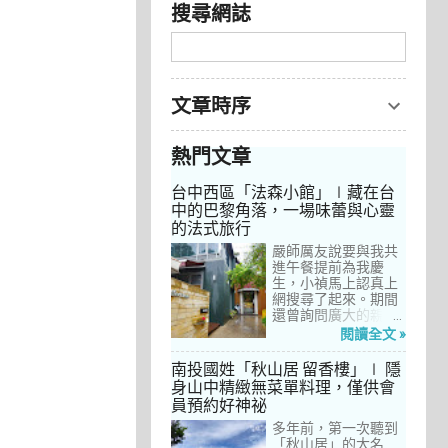
搜尋網誌
文章時序
熱門文章
台中西區「法森小館」∣藏在台
中的巴黎角落，一場味蕾與心靈
的法式旅行
嚴師厲友說要與我共
進午餐提前為我慶
生，小禎馬上認真上
網搜尋了起來。期間
還曾詢問廣大的親友
們有沒有推薦的餐
閱讀全文 »
廳，但是只有小禎的
阿姨及桄甄老師誠懇
南投國姓「秋山居 留香樓」∣ 隱
給我建議，其他都是
身山中精緻無菜單料理，僅供會
一堆來亂的！哈～ 從
員預約好神祕
台北君品酒店的「頤
宮」到台中的
多年前，第一次聽到
「澀」，再比較了幾
「秋山居」的大名