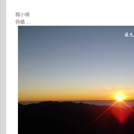
楊小禎
待續……