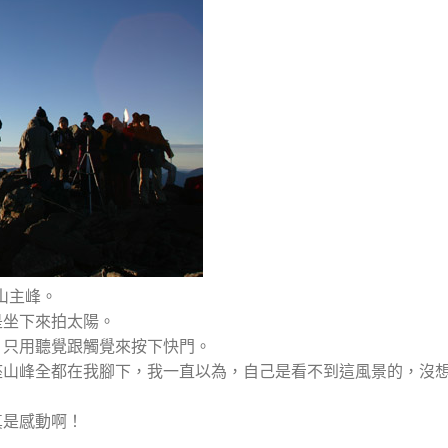
山主峰。
是坐下來拍太陽。
，只用聽覺跟觸覺來按下快門。
座山峰全都在我腳下，我一直以為，自己是看不到這風景的，沒
真是感動啊！