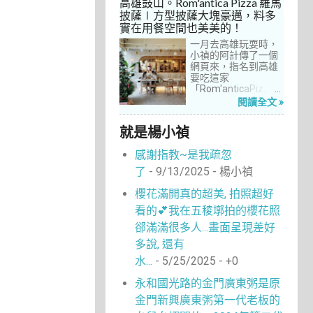
高雄鼓山。Rom'antica Pizza 羅馬
每次去台中誘惑實在
披薩∣方型披薩大塊豪邁，料多
太多了！就……，這一
實在用餐空間也美美的！
次離家這麼近，不來
吃真的說不過去。
一月去高雄玩耍時，
小禎的阿計傳了一個
網頁來，指名到高雄
要吃這家
「Rom'anticaPizza
羅馬披薩」，看了圖
閱讀全文 »
片及介紹，思緒瞬間
被拉回了18年前的義
就是楊小禎
大利。當年遊義大利
時，就在街頭看到不
感謝指教~是我疏忽
少披薩店，一字排開
的各式披薩看起來琳
了
- 9/13/2025
- 楊小禎
瑯滿目，走進店內就
能點上一塊喜愛的口
櫻花滿開真的超美, 拍照超好
味大快朵頤，真的好
看的💕我在五稜墎拍的櫻花照
懷念啊！沒想到台灣
也有類似的披薩店。
郤滿滿很多人...畫面呈現差好
走！就到高雄吃披薩
多說, 還有
去！
水...
- 5/25/2025
- +0
永和國光路的金門廣東粥是原
金門新興廣東粥第一代老板的