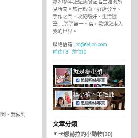
寫20多年旅遊美食記者生涯的所
見所聞。旅行點滴、好店分享、
手作之樂、收藏嗜好、生活隨
筆……等等無一不寫，歡迎您走入
我的世界。
聯絡信箱:
jen@94jen.com
前往FB
前往IG
想到，我做到
文章分類
卡娜赫拉的小動物(30)