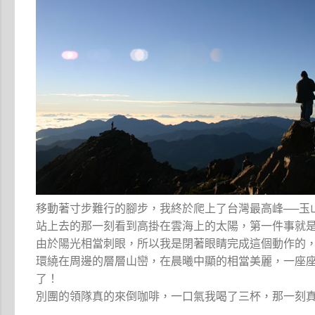
移動著寸步難行的腳步，我終於爬上了台灣最高峰──玉
站上去的那一刻看到高掛在雲海上的太陽，第一件事就
由於陽光相當刺眼，所以我是閉著眼睛完成這個動作的
環繞在周邊的層層山巒，在晨曦中顯的相當美麗，一座
了！
別團的領隊真的來倒咖啡，一口氣我喝了三杯，那一刻