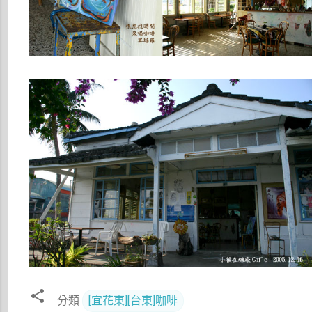
分類
[宜花東][台東]咖啡