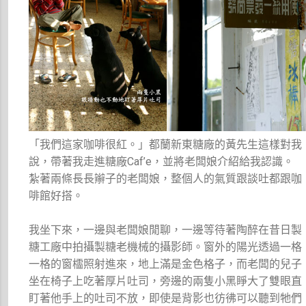
「我們這家咖啡很紅。」都蘭新東糖廠的黃先生這樣對我
說，帶著我走進糖廠Caf’e，並將老闆娘介紹給我認識。
紮著兩條長長辮子的老闆娘，整個人的氣質跟談吐都跟咖
啡館好搭。
我坐下來，一邊與老闆娘閒聊，一邊等待著陶醉在昔日製
糖工廠中拍攝製糖老機械的攝影師。窗外的陽光透過一格
一格的窗櫺照射進來，地上滿是金色格子，而老闆的兒子
坐在椅子上吃著厚片吐司，旁邊的兩隻小黑睜大了雙眼直
盯著他手上的吐司不放，即使是背影也彷彿可以聽到牠們