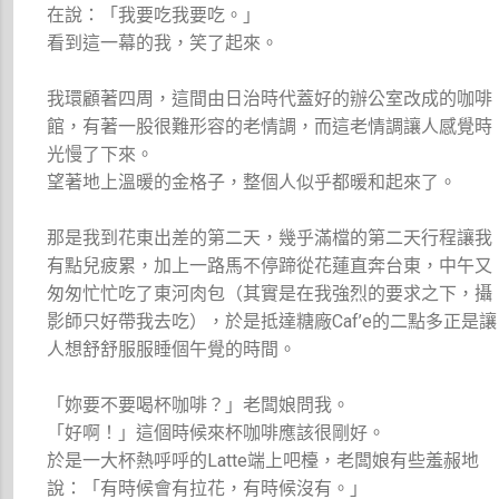
在說：「我要吃我要吃。」
看到這一幕的我，笑了起來。
我環顧著四周，這間由日治時代蓋好的辦公室改成的咖啡
館，有著一股很難形容的老情調，而這老情調讓人感覺時
光慢了下來。
望著地上溫暖的金格子，整個人似乎都暖和起來了。
那是我到花東出差的第二天，幾乎滿檔的第二天行程讓我
有點兒疲累，加上一路馬不停蹄從花蓮直奔台東，中午又
匆匆忙忙吃了東河肉包（其實是在我強烈的要求之下，攝
影師只好帶我去吃），於是抵達糖廠Caf’e的二點多正是讓
人想舒舒服服睡個午覺的時間。
「妳要不要喝杯咖啡？」老闆娘問我。
「好啊！」這個時候來杯咖啡應該很剛好。
於是一大杯熱呼呼的Latte端上吧檯，老闆娘有些羞赧地
說：「有時候會有拉花，有時候沒有。」