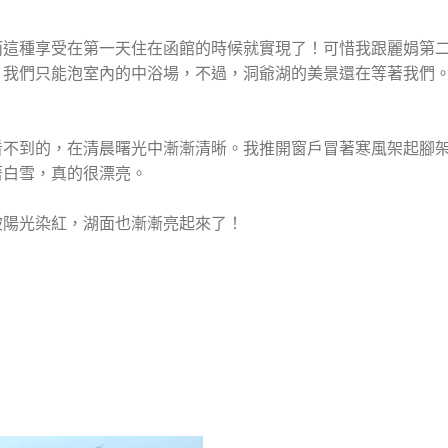
而這種享受在第一天住在函館的時候就實現了！可惜我跟麗娟第
，我們只能泡室內的中浴場，不過，洞爺湖的美景還在等著我們
看不到的，在清晨曙光中漸漸清晰。我推開窗戶冒著寒風架起腳
著白雪，真的很漂亮。
被陽光染紅，湖面也漸漸亮起來了！