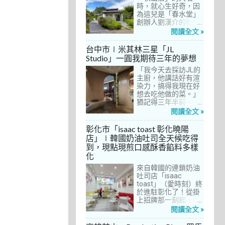
間價位較親民的牛排
時，就心生好奇，因
餐廳……，最終，小禎
為這兒是「春水堂」
選定了阿姨及表弟剛
創辦人劉漢介的私人
去吃過的「法森小
招待所，只對會員開
閱讀全文 »
館」，理由很簡單：
放預約入住、用餐。
歐法套餐1680元起的
自從十多年前搬回彰
台中市∣米其林三星「JL
價位可以接受，而且
化之後，小禎才開始
Studio」一圓我期待三年的夢想
不是無菜單料理，從
上春水堂吃飯、喝
開胃菜、湯品、主
「我今天去採訪JL的
茶，有一度還把春水
菜、甜點等，通通可
主廚，他講話好有渲
堂當麵店在吃，每週
以選自己喜歡的，小
染力，搞得我現在好
到台中上課時，總忍
禎覺得能夠自由搭配
想去吃他做的菜。」
不住奔入春水堂，點
很讚！而且「法森小
猶記得三年半前，當
上一碗「XO醬拌麵」
館」是台中老字號的
米其林評鑑要來台中
搭配一杯茶飲，後來
閱讀全文 »
法式餐廳，網路好評
之前，我接搞的雜誌
也嘗試過其他茶點，
不斷，能夠屹立不搖
做了一次得獎預測，
對春水堂的餐飲很有
彰化市「isaac toast 彰化曉陽
這麼多年，一定有它
於是我因為工作踏入
信心。因此，一得知
店」∣韓國奶油吐司全天候吃得
的道理在呀！
JL Studio，當天回家
秋山居是春水堂創辦
到，現點現煎口感酥香餡料多樣
之後，我就迫不及待
人開設的，感覺就是
化
對嚴師厲友嚷嚷著。
品質保證，對喜愛美
從事美食採訪20多
食的小禎而言，自然
來自韓國的連鎖奶油
年，只採訪沒吃的店
深具吸引力。
吐司店「isaac
也不計其數，但從沒
toast」（愛時刻）終
有一家餐廳讓我這樣
於進駐彰化了！從掛
充滿渴望，留下「真
上招牌那一刻起，小
的好想吃吃看」的懸
禎就想著找時間來吃
閱讀全文 »
念。
吃看。之前就關注這
家連鎖店許久，只是