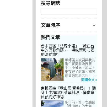
搜尋網誌
文章時序
熱門文章
台中西區「法森小館」∣藏在台
中的巴黎角落，一場味蕾與心靈
的法式旅行
嚴師厲友說要與我共
進午餐提前為我慶
生，小禎馬上認真上
網搜尋了起來。期間
還曾詢問廣大的親友
們有沒有推薦的餐
閱讀全文 »
廳，但是只有小禎的
阿姨及桄甄老師誠懇
南投國姓「秋山居 留香樓」∣ 隱
給我建議，其他都是
身山中精緻無菜單料理，僅供會
一堆來亂的！哈～ 從
員預約好神祕
台北君品酒店的「頤
宮」到台中的
多年前，第一次聽到
「澀」，再比較了幾
「秋山居」的大名