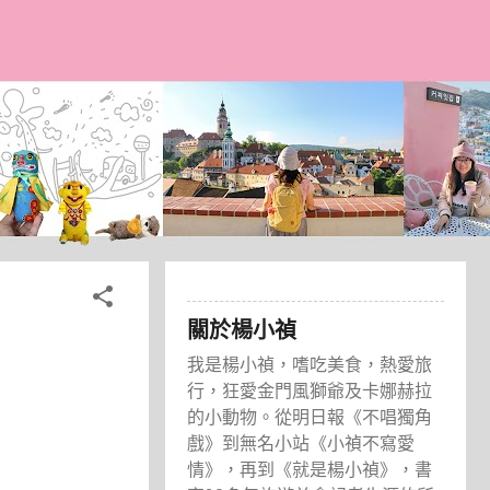
關於楊小禎
我是楊小禎，嗜吃美食，熱愛旅
行，狂愛金門風獅爺及卡娜赫拉
的小動物。從明日報《不唱獨角
戲》到無名小站《小禎不寫愛
情》，再到《就是楊小禎》，書