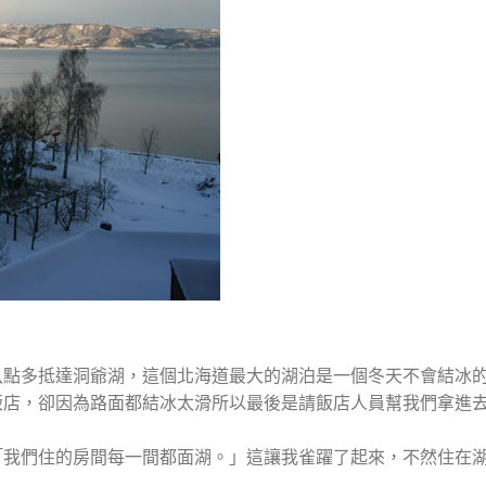
八點多抵達洞爺湖，這個北海道最大的湖泊是一個冬天不會結冰
飯店，卻因為路面都結冰太滑所以最後是請飯店人員幫我們拿進
「我們住的房間每一間都面湖。」這讓我雀躍了起來，不然住在