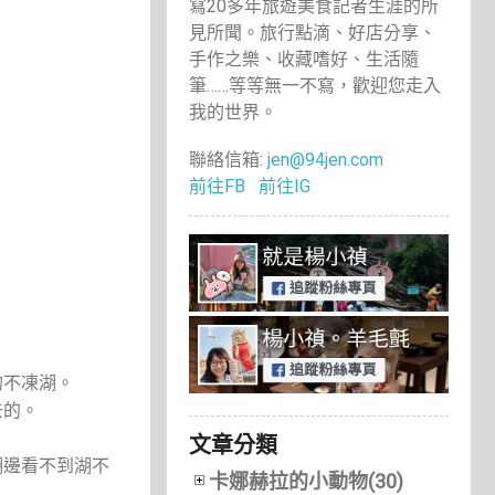
寫20多年旅遊美食記者生涯的所
見所聞。旅行點滴、好店分享、
手作之樂、收藏嗜好、生活隨
筆……等等無一不寫，歡迎您走入
我的世界。
聯絡信箱:
jen@94jen.com
前往FB
前往IG
的不凍湖。
去的。
文章分類
湖邊看不到湖不
卡娜赫拉的小動物(30)