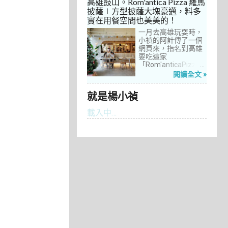
高雄鼓山。Rom'antica Pizza 羅馬
每次去台中誘惑實在
披薩∣方型披薩大塊豪邁，料多
太多了！就……，這一
實在用餐空間也美美的！
次離家這麼近，不來
吃真的說不過去。
一月去高雄玩耍時，
小禎的阿計傳了一個
網頁來，指名到高雄
要吃這家
「Rom'anticaPizza
羅馬披薩」，看了圖
閱讀全文 »
片及介紹，思緒瞬間
被拉回了18年前的義
就是楊小禎
大利。當年遊義大利
時，就在街頭看到不
載入中…
少披薩店，一字排開
的各式披薩看起來琳
瑯滿目，走進店內就
能點上一塊喜愛的口
味大快朵頤，真的好
懷念啊！沒想到台灣
也有類似的披薩店。
走！就到高雄吃披薩
去！