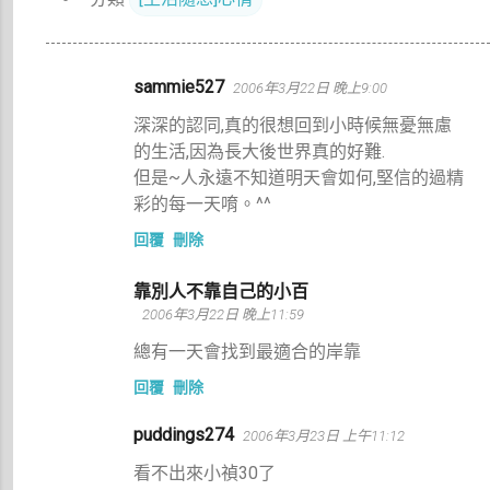
留
sammie527
2006年3月22日 晚上9:00
言
深深的認同,真的很想回到小時候無憂無慮
的生活,因為長大後世界真的好難.
但是~人永遠不知道明天會如何,堅信的過精
彩的每一天唷。^^
回覆
刪除
靠別人不靠自己的小百
2006年3月22日 晚上11:59
總有一天會找到最適合的岸靠
回覆
刪除
puddings274
2006年3月23日 上午11:12
看不出來小禎30了