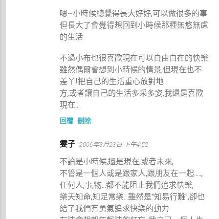
嗯~小時候總覺得長大好好,可以做很多的事
但長大了會覺得想回到小時候那種無悠無慮
的生活
不過小布也很喜歡現在可以自由自在的快樂
雖然偶爾會想到小時候的情景,但現在也不
差丫!把自己的生活重心放對地
方,或者讓自己的生活多采多姿,我還是喜歡
現在...
回覆
刪除
雯子
2006年3月23日 下午4:52
不論是小時候,還是現在,或者未來,
不管是一個人或是跟家人,跟朋友在一起.....,
任何人,事,物...都不能阻止我們追求快樂,
樂天知命,知足常樂...雖然是"知易行難",卻也
給了我們有勇氣追求快樂的動力.