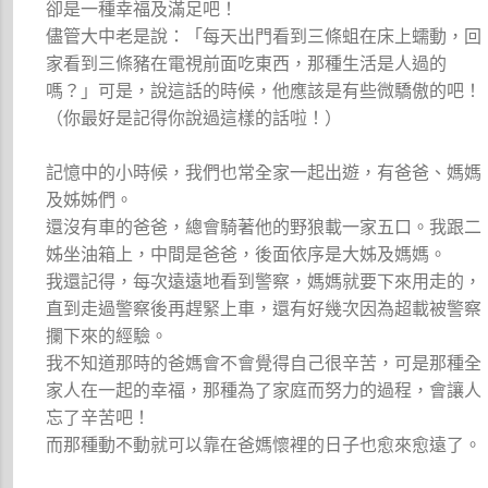
卻是一種幸福及滿足吧！
儘管大中老是說：「每天出門看到三條蛆在床上蠕動，回
家看到三條豬在電視前面吃東西，那種生活是人過的
嗎？」可是，說這話的時候，他應該是有些微驕傲的吧！
（你最好是記得你說過這樣的話啦！）
記憶中的小時候，我們也常全家一起出遊，有爸爸、媽媽
及姊姊們。
還沒有車的爸爸，總會騎著他的野狼載一家五口。我跟二
姊坐油箱上，中間是爸爸，後面依序是大姊及媽媽。
我還記得，每次遠遠地看到警察，媽媽就要下來用走的，
直到走過警察後再趕緊上車，還有好幾次因為超載被警察
攔下來的經驗。
我不知道那時的爸媽會不會覺得自己很辛苦，可是那種全
家人在一起的幸福，那種為了家庭而努力的過程，會讓人
忘了辛苦吧！
而那種動不動就可以靠在爸媽懷裡的日子也愈來愈遠了。