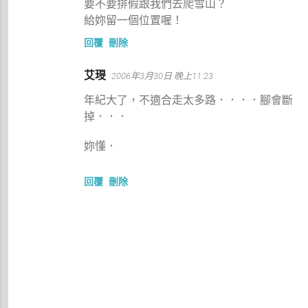
要不要排假跟我們去爬雪山？
給妳留一個位置喔！
回覆
刪除
艾琝
2006年3月30日 晚上11:23
年紀大了，不適合走太多路．．．．腳會斷
掉．．．
妳懂．
回覆
刪除