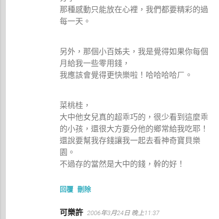
那種感動只能放在心裡，我們都要精彩的過
每一天。
另外，那個小百姊夫，我是覺得如果你每個
月給我一些零用錢，
我應該會覺得更快樂啦！哈哈哈哈ㄏ。
菜桃桂，
大中他女兒真的超乖巧的，很少看到這麼乖
的小孩，還很大方要分他的鄉常給我吃耶！
還說要幫我存錢讓我一起去看神奇寶貝樂
園。
不過存的當然是大中的錢，幹的好！
回覆
刪除
可樂許
2006年3月24日 晚上11:37