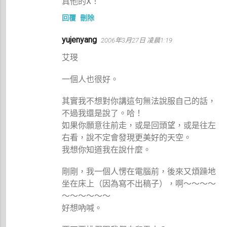
真他的X！
回覆
刪除
yujenyang
2006年3月27日 凌晨1:19
艾琝
一個人也很好。
其實我不想對你講這句無法說服自己的話，
不過我還是說了。哈！
如果你願意往前走，或是回頭望，或是往左
右看，說不定會發現更美好的天空。
我想你知道我在說什麼。
剛剛，我一個人愣在電腦前，後來又煩躁地
坐在床上（因為寫不出稿子），啊～～～～
～～～～～～
好想吶喊。