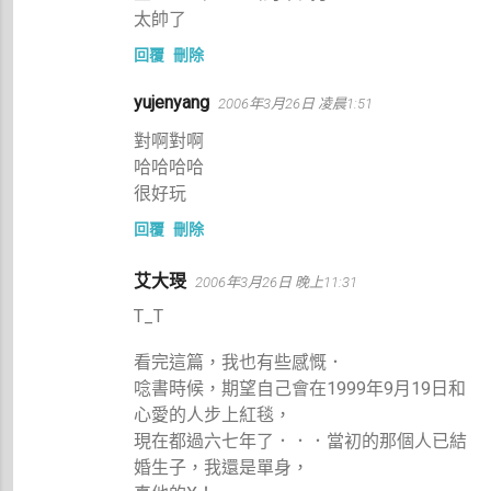
太帥了
回覆
刪除
yujenyang
2006年3月26日 凌晨1:51
對啊對啊
哈哈哈哈
很好玩
回覆
刪除
艾大琝
2006年3月26日 晚上11:31
T_T
看完這篇，我也有些感慨．
唸書時候，期望自己會在1999年9月19日和
心愛的人步上紅毯，
現在都過六七年了．．．當初的那個人已結
婚生子，我還是單身，