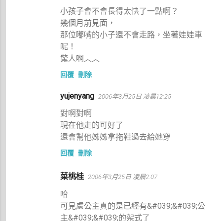
小孩子會不會長得太快了一點啊？
幾個月前見面，
那位嘟嘴的小子還不會走路，坐著娃娃車
呢！
驚人啊︿︿
回覆
刪除
yujenyang
2006年3月25日 凌晨12:25
對啊對啊
現在他走的可好了
還會幫他姊姊拿拖鞋過去給她穿
回覆
刪除
菜桃桂
2006年3月25日 凌晨2:07
哈
可見盧公主真的是已經有&#039;&#039;公
主&#039;&#039;的架式了