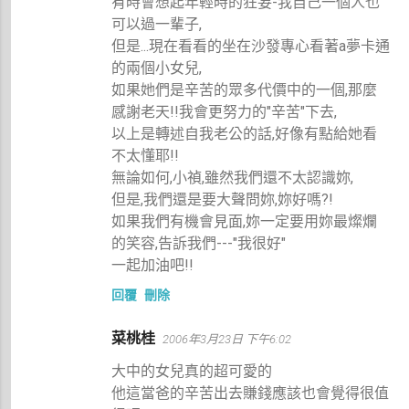
有時會想起年輕時的狂妄-我自己一個人也
可以過一輩子,
但是...現在看看的坐在沙發專心看著a夢卡通
的兩個小女兒,
如果她們是辛苦的眾多代價中的一個,那麼
感謝老天!!我會更努力的"辛苦"下去,
以上是轉述自我老公的話,好像有點給她看
不太懂耶!!
無論如何,小禎,雖然我們還不太認識妳,
但是,我們還是要大聲問妳,妳好嗎?!
如果我們有機會見面,妳一定要用妳最燦爛
的笑容,告訴我們---"我很好"
一起加油吧!!
回覆
刪除
菜桃桂
2006年3月23日 下午6:02
大中的女兒真的超可愛的
他這當爸的辛苦出去賺錢應該也會覺得很值