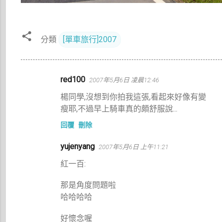
分類
[單車旅行]2007
留
red100
2007年5月6日 凌晨12:46
言
楊同學,沒想到你拍我這張,看起來好像有變
瘦耶,不過早上騎車真的頗舒服說...
回覆
刪除
yujenyang
2007年5月6日 上午11:21
紅一百:
那是角度問題啦
哈哈哈哈
好懷念喔