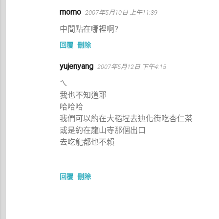
momo
2007年5月10日 上午11:39
中間點在哪裡啊?
回覆
刪除
yujenyang
2007年5月12日 下午4:15
ㄟ
我也不知道耶
哈哈哈
我們可以約在大稻埕去迪化街吃杏仁茶
或是約在龍山寺那個出口
去吃龍都也不賴
回覆
刪除