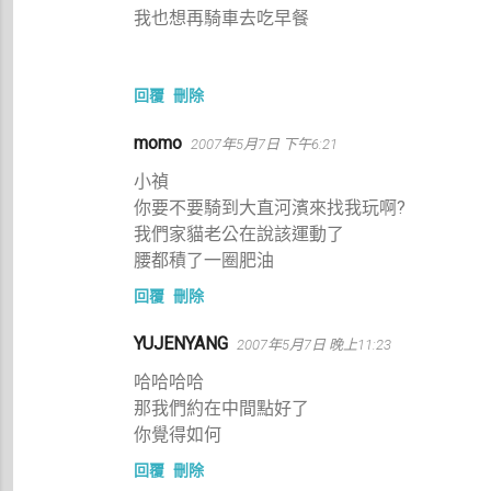
我也想再騎車去吃早餐
回覆
刪除
momo
2007年5月7日 下午6:21
小禎
你要不要騎到大直河濱來找我玩啊?
我們家貓老公在說該運動了
腰都積了一圈肥油
回覆
刪除
YUJENYANG
2007年5月7日 晚上11:23
哈哈哈哈
那我們約在中間點好了
你覺得如何
回覆
刪除