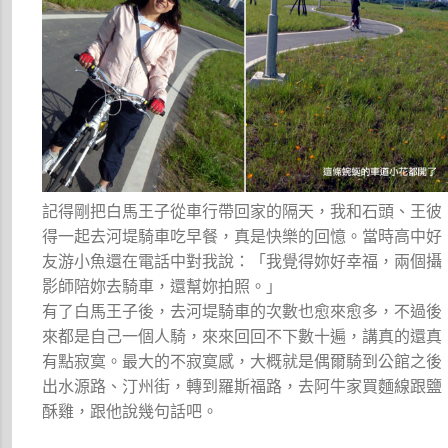
記得剛把白馬王子從車行帶回家的隔天，我和石頭、王彼
得一起去河堤騎車吃早餐，真是快樂的回憶。當時高中好
友游小魚還在電話中對我說：「我覺得妳好幸福，兩個攝
影師陪妳去騎車，還幫妳拍照。」
有了白馬王子後，去河堤騎車的次數也愈來愈多，不過後
來都是自己一個人騎，來來回回不下數十遍，講真的還真
有點寂寞。最大的不寂寞感，大概就是偶爾騎到公館之後
出水源路、汀州街，轉到羅斯福路，去阿牛家買麵線跟鹽
酥雞，跟他說幾句話吧。