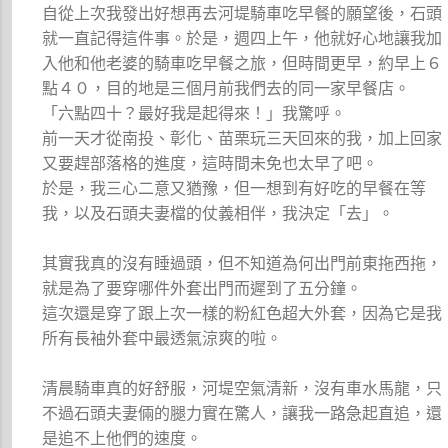
自從上次我發出好想再去河堤騎車吃早餐的願望後，石頭
就一直記得這件事。於是，週四上午，他就好心地讓我加
入他和他老婆的騎車吃早餐之旅，但時間更早，約早上６
點４０，目的地是三個月前我們去的同一家早餐店。
「六點四十？最好我是起得來！」我驚呼。
前一天才從南投、彰化、苗栗玩三天回來的我，加上回家
又要趕部落格的進度，這時間未免也太早了吧。
於是，我三心二意又猶豫，但一想到有好吃的早餐在等
我，以及石頭夫妻檔的仗義相伴，我決定「去」。
其實我真的沒有睡過頭，但不知道為何出門前東拖西拖，
就是為了要穿哪件外套出門而遲到了五分鐘。
這次還是穿了跟上次一樣的粉紅色超大外套，因為它是我
所有長袖外套中最透氣涼爽的啦。
清晨騎車真的好舒服，河堤空氣清新，沒有車水馬龍，只
不過石頭夫妻倆的腿力實在驚人，讓我一路急起直追，還
是追不上他們的速度。