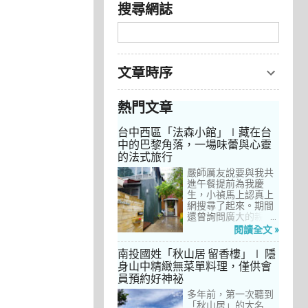
搜尋網誌
文章時序
熱門文章
台中西區「法森小館」∣藏在台
中的巴黎角落，一場味蕾與心靈
的法式旅行
嚴師厲友說要與我共
進午餐提前為我慶
生，小禎馬上認真上
網搜尋了起來。期間
還曾詢問廣大的親友
們有沒有推薦的餐
閱讀全文 »
廳，但是只有小禎的
阿姨及桄甄老師誠懇
南投國姓「秋山居 留香樓」∣ 隱
給我建議，其他都是
身山中精緻無菜單料理，僅供會
一堆來亂的！哈～ 從
員預約好神祕
台北君品酒店的「頤
宮」到台中的
多年前，第一次聽到
「澀」，再比較了幾
「秋山居」的大名