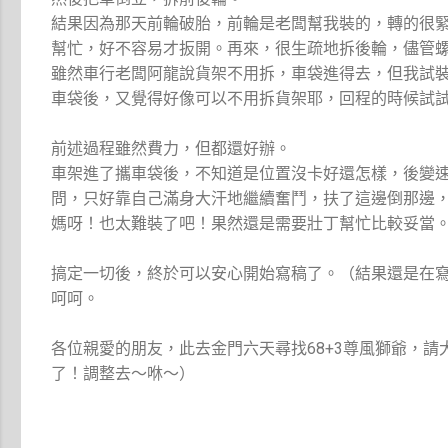
結果因為那天前輪破胎，前輪是老闆幫我裝的，轉的很
幫忙，好不容易才扳開。再來，很生疏地拆後輪，儘管
雖然車行老闆阿龍說貨架不用拆，車袋進得去，但我試
車袋後，又覺得好像可以不用拆貨架耶，回程的時候試
前述過程雖然費力，但都還好辦。
車架進了攜車袋後，不知道是位置沒卡好還怎樣，後變
問，只好靠自己滿身大汗地繼續奮鬥，扶了這邊倒那邊
媽呀！也太難裝了吧！果然還是需要壯丁幫忙比較妥當
搞定一切後，終於可以安心開始寫稿了。（結果還是在
呵呵。
各位親愛的朋友，此去金門六天尋找68+3尊風獅爺，
了！調整去～咻～）