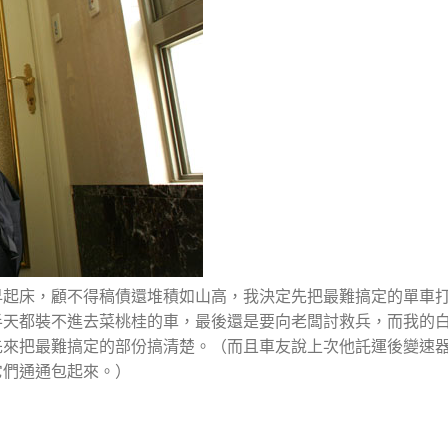
早起床，顧不得稿債還堆積如山高，我決定先把最難搞定的單車
半天都裝不進去菜桃桂的車，最後還是要向老闆討救兵，而我的
先來把最難搞定的部份搞清楚。（而且車友說上次他託運後變速
它們通通包起來。）