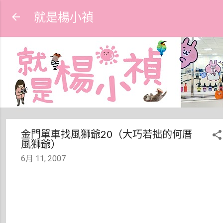
跳到主要內容
就是楊小禎
金門單車找風獅爺20（大巧若拙的何厝
風獅爺）
6月 11, 2007