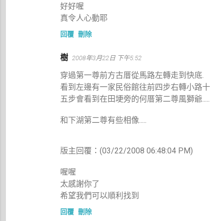
好好喔
真令人心動耶
回覆
刪除
樹
2008年3月22日 下午5:52
穿過第一尊前方古厝從馬路左轉走到快底.
看到左邊有一家民俗館往前四步右轉小路十
五步會看到在田埂旁的何厝第二尊風獅爺.....
和下湖第二尊有些相像.....
版主回覆：(03/22/2008 06:48:04 PM)
喔喔
太感謝你了
希望我們可以順利找到
回覆
刪除