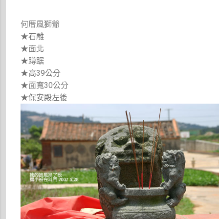
何厝風獅爺
★石雕
★面北
★蹲踞
★高39公分
★面寬30公分
★保安殿左後