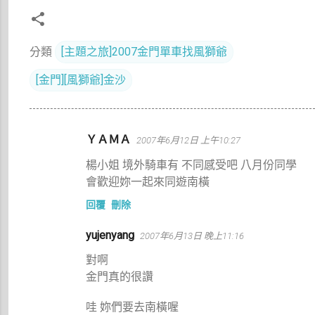
分類
[主題之旅]2007金門單車找風獅爺
[金門][風獅爺]金沙
留
ＹＡＭＡ
2007年6月12日 上午10:27
言
楊小姐 境外騎車有 不同感受吧 八月份同學
會歡迎妳一起來同遊南橫
回覆
刪除
yujenyang
2007年6月13日 晚上11:16
對啊
金門真的很讚
哇 妳們要去南橫喔