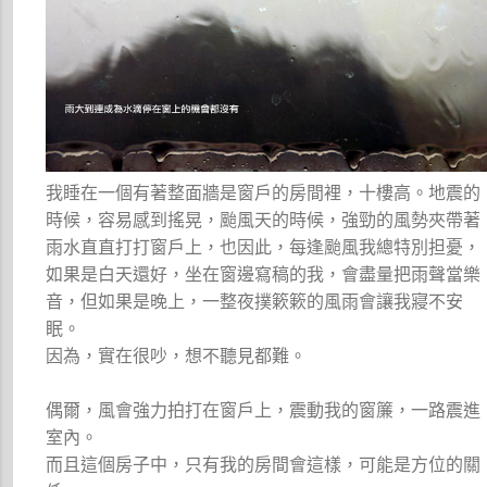
我睡在一個有著整面牆是窗戶的房間裡，十樓高。地震的
時候，容易感到搖晃，颱風天的時候，強勁的風勢夾帶著
雨水直直打打窗戶上，也因此，每逢颱風我總特別担憂，
如果是白天還好，坐在窗邊寫稿的我，會盡量把雨聲當樂
音，但如果是晚上，一整夜撲簌簌的風雨會讓我寢不安
眠。
因為，實在很吵，想不聽見都難。
偶爾，風會強力拍打在窗戶上，震動我的窗簾，一路震進
室內。
而且這個房子中，只有我的房間會這樣，可能是方位的關