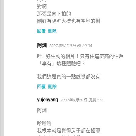
對啊
那張是向下拍的
剛好有隔壁大樓也有空地的樹
回覆
刪除
阿爛
2007年8月19日 晚上9:06
哇... 好生動的相片！只有住這麼高的住戶
「享有」這種體驗吧？
我們這邊真的一點感覺都沒有...
回覆
刪除
yujenyang
2007年8月20日 凌晨1:15
阿爛
哈哈哈
我根本就是覺得房子都在搖耶