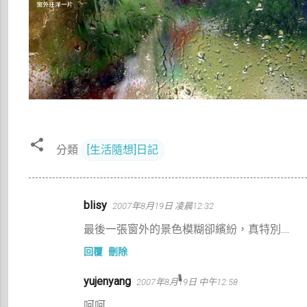
分類
[生活隨想]日記
留
blisy
2007年8月19日 凌晨12:32
言
最後一張窗外的景色模糊卻繽紛，真特別....
回覆
刪除
yujenyang
2007年8月19日 中午12:58
呵呵