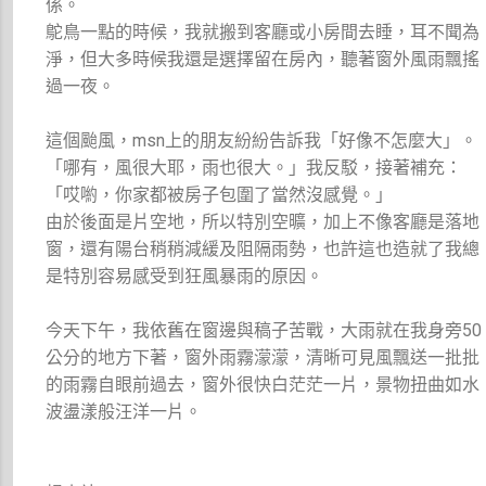
係。
鴕鳥一點的時候，我就搬到客廳或小房間去睡，耳不聞為
淨，但大多時候我還是選擇留在房內，聽著窗外風雨飄搖
過一夜。
這個颱風，msn上的朋友紛紛告訴我「好像不怎麼大」。
「哪有，風很大耶，雨也很大。」我反駁，接著補充：
「哎喲，你家都被房子包圍了當然沒感覺。」
由於後面是片空地，所以特別空曠，加上不像客廳是落地
窗，還有陽台稍稍減緩及阻隔雨勢，也許這也造就了我總
是特別容易感受到狂風暴雨的原因。
今天下午，我依舊在窗邊與稿子苦戰，大雨就在我身旁50
公分的地方下著，窗外雨霧濛濛，清晰可見風飄送一批批
的雨霧自眼前過去，窗外很快白茫茫一片，景物扭曲如水
波盪漾般汪洋一片。