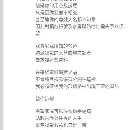
懷疑你的用心及誠意
只是因你我並不相識
甚至連你的尊姓大名都不知悉
因此對捐款帳號及家屬聯絡地址需先予以保
留
我會以我所知的管道
透過認識的人甚或地方記者
去求證這些資料
在確認資料屬實之前
不會將其捐款帳號公開在這裡
我必須確保我的部落格中出現正確的資訊
請你諒解
希望家屬可以儘快撫平傷痛
站起來面對往後的人生
畢竟捐款救急也只是一時