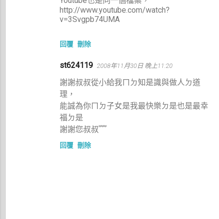
Youtube也是同一個檔案，
http://www.youtube.com/watch?
v=3Svgpb74UMA
回覆
刪除
st624119
2008年11月30日 晚上11:20
謝謝叔叔從小給我ㄇㄉ知是識與做人ㄉ道
理，
能誠為你ㄇㄉ子女是我最快樂ㄉ是也是最幸
福ㄉ是
謝謝您叔叔﹌
回覆
刪除