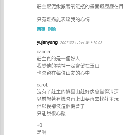
莊主跟泥鰍搬著氧氣瓶的畫面還歷歷在目
只有難過能表達我的心情
回覆
刪除
yujenyang
2007年8月9日 晚上10:03
caccia:
莊主真的是一個好人
我想他的精神一定會留在玉山
也會留在每位山友的心中
carol:
沒有了莊主的排雲山莊好像會變得冷清
以前想著有機會再上山要再去找莊主玩
但以後卻沒這個機會了
只能說很心酸
+0
是啊