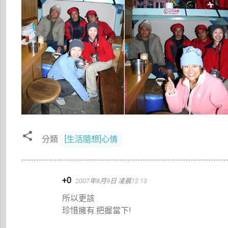
分類
[生活隨想]心情
留
+0
2007年8月9日 凌晨12:13
言
所以更該
珍惜擁有.把握當下!