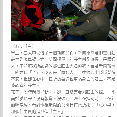
（右：莊主）
早上，盧大中就傳了一個新聞網頁，新聞報導著排雲山莊
莊主昨晚車禍身亡。新聞報導上的莊主叫全鴻儒，是羅娜
人。不知道我所認識的那位莊主大名的我，看著新聞報導
上的姓氏「全」，以及是「羅娜人」，雖然心中隱隱覺得
不安，但卻在心中一直祈禱著這位車禍身亡的莊主，不是
我認識的莊主。
花了一段時間搜尋新聞，卻一直沒有看到莊主的照片，平
面媒體也完全沒有報導。沒想到，晚上在採訪時，正在外
面吃晚餐、看到電視新聞的菜桃桂打電話來：「楊小禎，
那個莊主真的是那個莊主。」