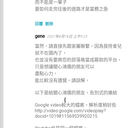
而不能是一輩子
要如何走完往後的道路才是當務之急
回覆
刪除
gene
2007年8月18日 上午9:25
當然，請直接先跟家屬聯繫，因為我待會兒
就不在國內了，
也並沒有要將您的部落格當成募款的平台，
只是想讓關心鴻儒的朋友可以
盡點心力，
能比較沒有遺憾，請諒解，
以下是給關心鴻儒的朋友，告別式的連結
Google video較大的檔案，解析度稍好些
http://video.google.com/videoplay?
docid=1019811569539920215