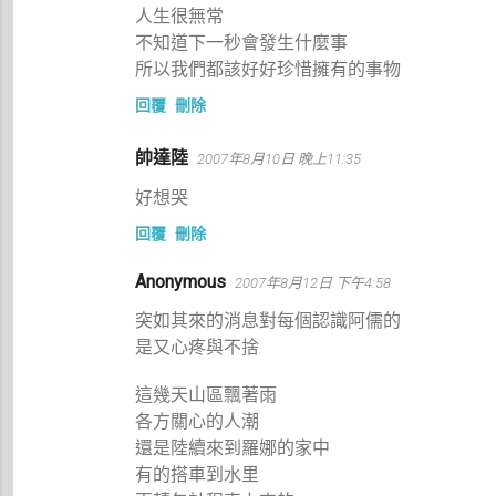
人生很無常
不知道下一秒會發生什麼事
所以我們都該好好珍惜擁有的事物
回覆
刪除
帥達陸
2007年8月10日 晚上11:35
好想哭
回覆
刪除
Anonymous
2007年8月12日 下午4:58
突如其來的消息對每個認識阿儒的
是又心疼與不捨
這幾天山區飄著雨
各方關心的人潮
還是陸續來到羅娜的家中
有的搭車到水里