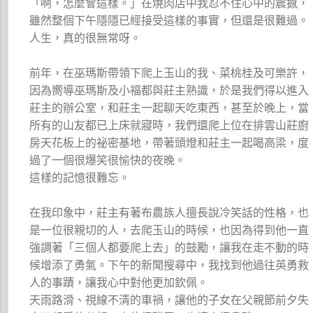
「啊，怎麼會這樣。」在燒肉店中我忍不住心中的震撼，
雖然整個下午隱隱已經接受這樣的事實，但還是很難過。
人生，真的很無常呀。
前年，在巫瑪斯帶領下爬上玉山的我、菜桃桂及可樂許，
因為嚮導巫瑪斯及小福都與莊主熟識，於是我們得以進入
莊主的辦公室，和莊主一起聊天吃東西，甚至於晚上，當
所有的山友都已上床就寢時，我們還爬上位在排雲山莊廚
房天花板上的祕密基地，帶著頭燈和莊主一起喝高梁，度
過了一個很爆笑很愉快的夜晚。
這樣的記憶很難忘。
在我印象中，莊主有著布農族人擅長說冷笑話的性格，也
是一位很親切的人，去爬玉山的時候，也因為得到他一直
強調著「三個人都要爬上去」的鼓勵，讓我在走不動的時
候增添了勇氣。下午的新聞搜尋中，我找到他過往英勇救
人的事蹟，讓我心中對他更加欽佩。
天雨路滑、視線不清的車禍，讓他的子女在父親節前夕失