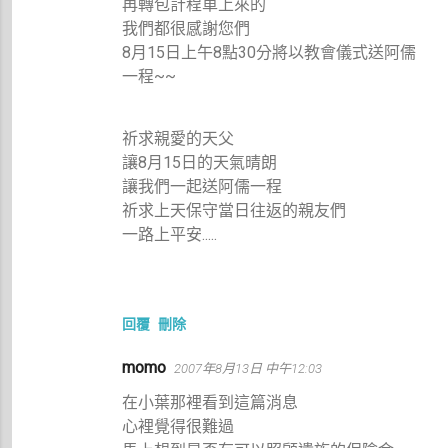
再轉包計程車上來的
我們都很感謝您們
8月15日上午8點30分將以教會儀式送阿儒
一程~~
祈求親愛的天父
讓8月15日的天氣晴朗
讓我們一起送阿儒一程
祈求上天保守當日往返的親友們
一路上平安.....
回覆
刪除
momo
2007年8月13日 中午12:03
在小葉那裡看到這篇消息
心裡覺得很難過