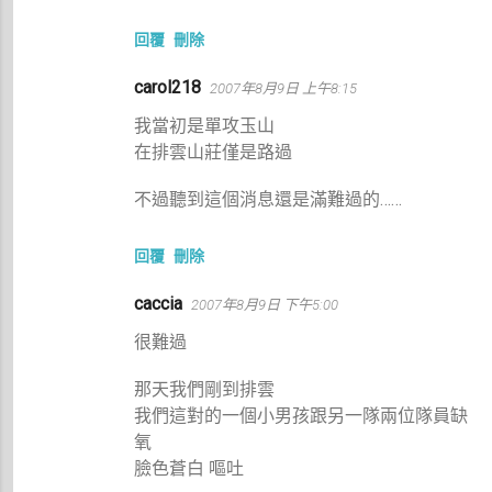
回覆
刪除
carol218
2007年8月9日 上午8:15
我當初是單攻玉山
在排雲山莊僅是路過
不過聽到這個消息還是滿難過的……
回覆
刪除
caccia
2007年8月9日 下午5:00
很難過
那天我們剛到排雲
我們這對的一個小男孩跟另一隊兩位隊員缺
氧
臉色蒼白 嘔吐