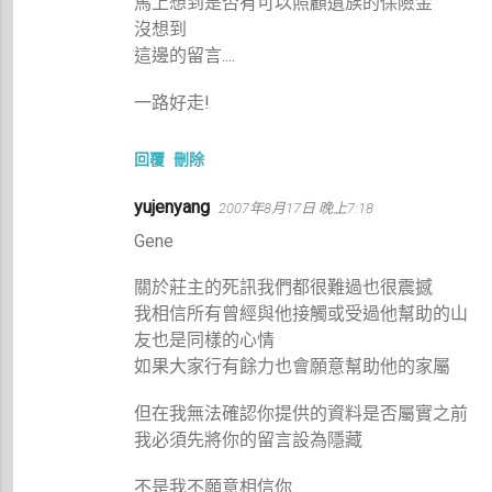
馬上想到是否有可以照顧遺族的保險金
沒想到
這邊的留言....
一路好走!
回覆
刪除
yujenyang
2007年8月17日 晚上7:18
Gene
關於莊主的死訊我們都很難過也很震撼
我相信所有曾經與他接觸或受過他幫助的山
友也是同樣的心情
如果大家行有餘力也會願意幫助他的家屬
但在我無法確認你提供的資料是否屬實之前
我必須先將你的留言設為隱藏
不是我不願意相信你