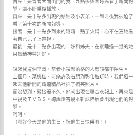
首先，是冒著大雨出門的我，九點多與堂哥先看了新聞報
導，還不斷重複播放。
再來，是十點多出現的姑姑及小表弟，一到之後我被迫了
看了第十次的新聞報導。
接著，是十一點多到來的嬸嬸，點了火鍋，心不在焉地看
著自己兒子上電視。
最後，是十二點多出現的二姊和姊夫，在家睡過一覺的她
果然精神特別好。
說起我這個堂哥，常看小禎部落格的人應該都不陌生。
上個月，菜桃桂、可樂許及石頭到彰化遊玩時，我們還一
起去他新開的鐵道精品社拍了搞笑照片。
而沒想到，緊接著不久，他就出現在聯合晚報上，再來是
中視及ＴＶＢＳ。聽說還有幾本雜誌陸續會出現他們的報
導。
呵呵。
（剛好今天是他的生日，祝他生日快樂囉！）