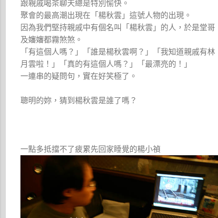
跟親戚喝茶聊天總是特別愉快。
聚會的最高潮出現在「楊秋雲」這號人物的出現。
因為我們堅持親戚中有個名叫「楊秋雲」的人，於是堂哥
及嬸嬸都霧煞煞。
「有這個人嗎？」「誰是楊秋雲啊？」「我知道親戚有林
月雲啦！」「真的有這個人嗎？」「最漂亮的！」
一連串的疑問句，實在好笑極了。
聰明的妳，猜到楊秋雲是誰了嗎？
一點多抵擋不了疲累先回家睡覺的楊小禎