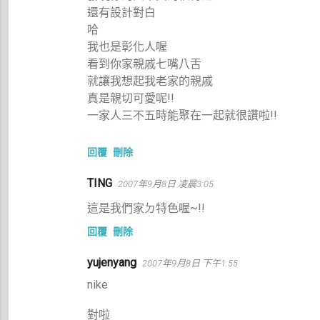
還有設計對白
哈
我也是彰化人喔
看到你家親戚七嘴八舌
就讓我想起我老家的親戚
真是親切可愛呢!!
一家人三不五時能聚在一起就很讚啦!!
回覆
刪除
TING
2007年9月8日 凌晨3:05
這是我們家ㄉ特色喔~!!
回覆
刪除
yujenyang
2007年9月8日 下午1:55
nike
對啦