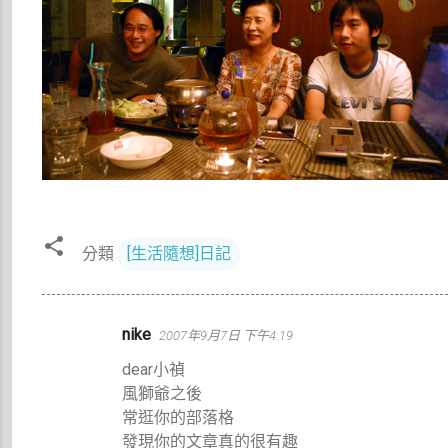
分類
[生活隨想]日記
留
nike
2007年9月7日 下午4:19
言
dear小禎
風獅爺之後
常逛你的部落格
發現你的文章真的很有趣