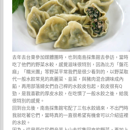
去年去台東參加媒體團時，也到南島採集館去參訪，當時
吃了他們的野菜水較，感覺滋味很特別，因為比方「盤花
麻」「糯米團」等野菜平常我們是很少看到的，以野菜取
代一般水餃常見的高麗菜、韭菜，與豬肉混合調味成內
餡，再用部落婦女們自己桿的水餃皮包起，餃皮很有Q
勁，是我喜歡的厚皮水餃，在吃慣了一般水餃之後，給我
很特別的感覺。
回到台北後，南島採集館宅配了三包水餃過來，不出門時
我就吃著它們，當時真的一直很希望有機會可以介紹這裡
的水餃。
因為，這是原住民們辛苦上山去採集回來的野菜，再加上