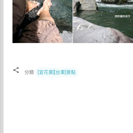
分類
[宜花東][台東]景點
留
言