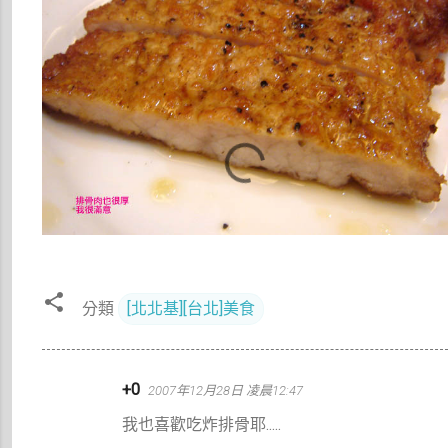
分類
[北北基][台北]美食
留
+0
2007年12月28日 凌晨12:47
言
我也喜歡吃炸排骨耶.....