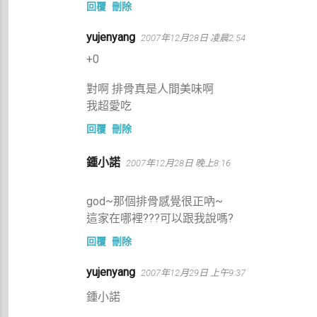
回覆
刪除
yujenyang
2007年12月28日 凌晨2:54
+0
對啊 排骨真是人間美味啊
我超愛吃
回覆
刪除
鍾小諾
2007年12月28日 晚上8:16
god~那個排骨感覺很正吶~
這家在哪裡???可以跟我說嗎?
回覆
刪除
yujenyang
2007年12月29日 上午9:37
鍾小諾