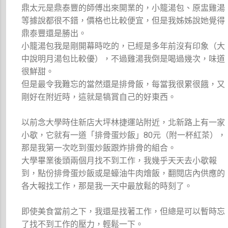
鼎太元是鼎泰豐的師傅出來開業的，小籠湯包、原盅雞湯
等據說都很不錯，價格也比較便宜，但是我姊姊說她覺得
鼎泰豐還是勝出。
小籠湯包我是剛開幕時吃的，已經是多年前沒有印象（大
中說明月湯包比較優），不過雞湯我倒是喝過幾次，味道
很鮮甜。
但是最令我難忘的當然還是排骨飯，每當我很累很餓，又
剛好在附近時，這就是犒賞自己的好東西。
以前念大學時住新店大坪林捷運站附近，北新路上有一家
小歇，它就有一道「排骨蛋炒飯」80元（附一杯紅茶），
那是我第一次吃到蛋炒飯跟炸排骨的組合。
大學畢業後頭兩個月找不到工作，我幾乎天天去小歇報
到，點份排骨蛋炒飯或是蠔油牛肉燴飯，翻閱店內供應的
各大報找工作，那是我一天中最放鬆的時刻了。
即使美食當前之下，我還是找著工作，但總是可以暫時忘
了找不到工作的壓力，輕鬆一下。