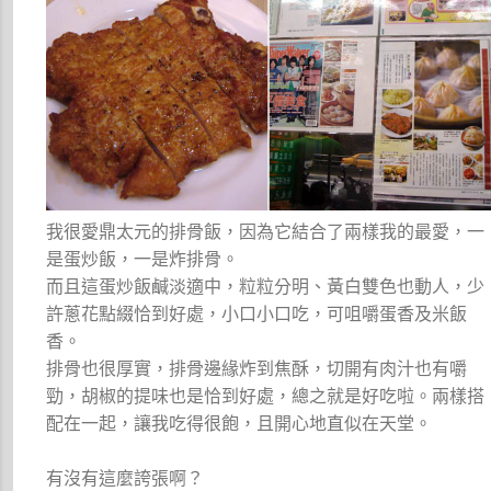
我很愛鼎太元的排骨飯，因為它結合了兩樣我的最愛，一
是蛋炒飯，一是炸排骨。
而且這蛋炒飯鹹淡適中，粒粒分明、黃白雙色也動人，少
許蔥花點綴恰到好處，小口小口吃，可咀嚼蛋香及米飯
香。
排骨也很厚實，排骨邊緣炸到焦酥，切開有肉汁也有嚼
勁，胡椒的提味也是恰到好處，總之就是好吃啦。兩樣搭
配在一起，讓我吃得很飽，且開心地直似在天堂。
有沒有這麼誇張啊？