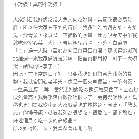
不誇張！真的不誇張！
大家別看我好像常常大魚大肉吃好料，其實我很容易發
胖，所以在大家看不到的時候，我多半吃著燙青菜、青菜
湯、炒青菜，來調整一下攝取的熱量，比方說今天中午我
就吃炒空心菜一大把，青辣椒配香腸一小碗、白菜蛋
「白」湯一大碗（至於為何是白菜蛋白湯？那就得追溯到
北雁週一來我家做提拉米蘇，把蛋黃都用掉，剩下一大碗
蛋白給我的往事了。）
因此，在平常的日子裡，只要我吃到稍微富有油脂的食
物，我就會開心老半天。像是一個火車便當、一碗肉羹、
一盤臭豆腐……等，當然更別說吃炒飯這種東西了。因為炒
飯熱量高，我幾乎連白飯都吃很少了，更何況吃炒飯，當
然也更別提我從小到大都很愛吃的炸排骨。因此，「鼎太
元」的排骨飯，就被我列為很想吃、很愛吃、卻不敢吃，
好幾個月才吃ㄧ次的高級品。
所以難得吃ㄧ次，我當然會超開心啊！