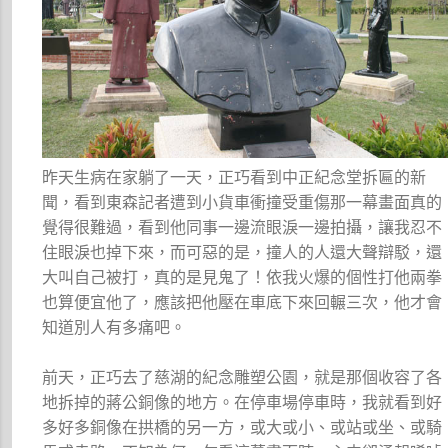
昨天生病在家躺了一天，正巧看到中正紀念堂拆匾的新
聞，看到東森記者遭到小貨車衝撞受重傷那一幕畫面真的
覺得很難過，看到他同事一邊流眼淚一邊拍攝，讓我忍不
住眼淚也掉下來，而可惡的是，撞人的人還大聲辯駁，還
大叫自己被打，真的是見鬼了！依我火爆的個性打他兩拳
也算便宜他了，應該把他壓在車底下來回輾三次，他才會
知道別人有多痛吧。
前天，正巧去了慈湖的紀念雕塑公園，就是那個收容了各
地拆掉的蔣公銅像的地方。在停車場停車時，我就看到好
多好多銅像在拱橋的另一方，或大或小、或站或坐、或騎