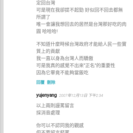
定回台灣
可是現在我卻提不起勁 好似回不回去都無
所謂了
唯一會讓我想回去的居然是台灣那好吃的肉
圓 哈哈哈!
不知道什麼時候台灣政府才能給人民一些實
質上的貢獻
我一直以身為台灣人而驕傲
可是我真的感覺不出來"正名"的重要性
因為它畢竟不能夠當飯吃
回覆
刪除
yujenyang
2007年12月13日 下午2:34
以上兩則謾罵留言
採消音處理
你可以不認同我的觀感
但不要留言怒罵