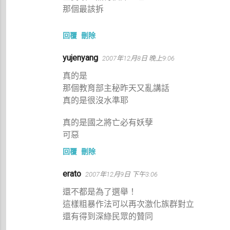
那個最該拆
回覆
刪除
yujenyang
2007年12月8日 晚上9:06
真的是
那個教育部主秘昨天又亂講話
真的是很沒水準耶
真的是國之將亡必有妖孽
可惡
回覆
刪除
erato
2007年12月9日 下午3:06
還不都是為了選舉！
這樣粗暴作法可以再次激化族群對立
還有得到深綠民眾的贊同