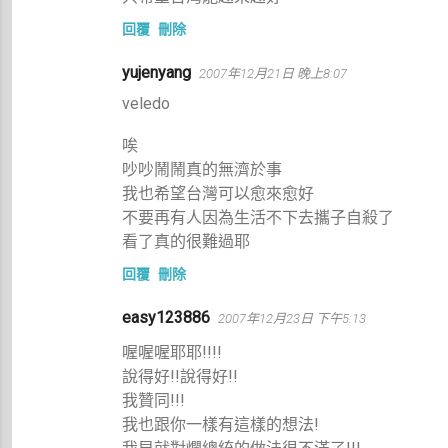
回覆
刪除
yujenyang
2007年12月21日 晚上8:07
veledo
唉
吵吵鬧鬧真的無濟於事
我也希望台灣可以愈來愈好
不要再有人因為生活不下去攜子自殺了
看了真的很難過耶
回覆
刪除
easy123886
2007年12月23日 下午5:13
喔喔喔耶耶!!!!
說得好!!說得好!!
我贊同!!!
我也跟你一樣有這樣的想法!