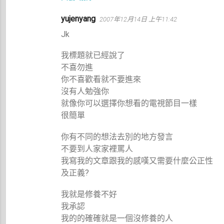
yujenyang
2007年12月14日 上午11:42
Jk
我標題就已經說了
不喜勿進
你不喜歡看就不要進來
沒有人勉強你
就像你可以選擇你想看的電視節目一樣
很簡單
你有不同的想法去別的地方發言
不要到人家家裡罵人
我寫我的文章跟我的感嘆又需要什麼公正性
及正義?
我就是修養不好
我承認
我的的確確就是一個沒修養的人