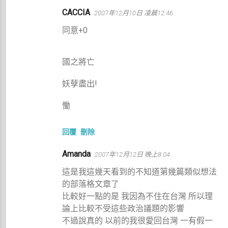
CACCIA
2007年12月10日 凌晨12:46
同意+0
國之將亡
妖孽盡出!
慟
回覆
刪除
Amanda
2007年12月12日 晚上8:04
這是我這幾天看到的不知道第幾篇類似想法
的部落格文章了
比較好一點的是 我因為不住在台灣 所以理
論上比較不受這些政治議題的影響
不過說真的 以前的我很愛回台灣 一有假一