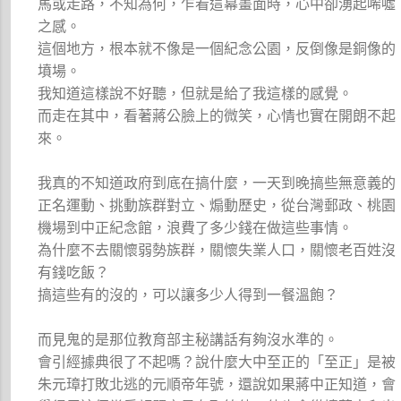
馬或走路，不知為何，乍看這幕畫面時，心中卻湧起唏噓
之感。
這個地方，根本就不像是一個紀念公園，反倒像是銅像的
墳場。
我知道這樣說不好聽，但就是給了我這樣的感覺。
而走在其中，看著蔣公臉上的微笑，心情也實在開朗不起
來。
我真的不知道政府到底在搞什麼，一天到晚搞些無意義的
正名運動、挑動族群對立、煽動歷史，從台灣郵政、桃園
機場到中正紀念館，浪費了多少錢在做這些事情。
為什麼不去關懷弱勢族群，關懷失業人口，關懷老百姓沒
有錢吃飯？
搞這些有的沒的，可以讓多少人得到一餐溫飽？
而見鬼的是那位教育部主秘講話有夠沒水準的。
會引經據典很了不起嗎？說什麼大中至正的「至正」是被
朱元璋打敗北逃的元順帝年號，還說如果蔣中正知道，會