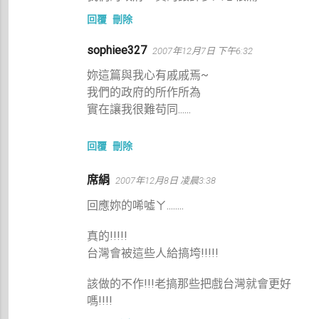
回覆
刪除
sophiee327
2007年12月7日 下午6:32
妳這篇與我心有戚戚焉~
我們的政府的所作所為
實在讓我很難苟同......
回覆
刪除
席絹
2007年12月8日 凌晨3:38
回應妳的唏噓ㄚ........
真的!!!!!
台灣會被這些人給搞垮!!!!!
該做的不作!!!老搞那些把戲台灣就會更好
嗎!!!!