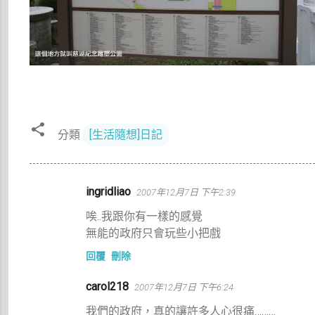
分類
[生活隨想]日記
留
ingridliao
2007年12月7日 下午2:39
言
唉..我跟你有一樣的感覺
無能的政府只會玩些小把戲
回覆
刪除
carol218
2007年12月7日 下午6:24
我們的政府，真的讓許多人心很痛………