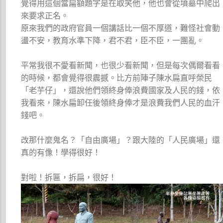
覺得用這個當扁額題字是在取笑他，他也會從墳墓中爬出
來要求正名。
原來我們的政府官員一個講話比一個不厚道，難怪社會動
盪不安，教育水準下降，君不君，臣不臣，一團亂。
平常我很不愛看新聞，也很少看新聞，但是每次偶爾看看
的時候，都會覺得很震撼。比方前陣子陳水扁直呼榮民
「老芋仔」，還說他們領終身俸浪費國家及人民的錢，依
我看來，陳水扁卸任後領終身俸才是浪費我們人民的血汗
錢吧。
改那什麼鬼名？「自由廣場」？跟大陸的「人民廣場」還
真的有像！學得很好！
對啦！拆匾，拆扁，很好！