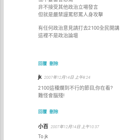
非不接受其他政治立場發言
但就是嚴禁謾罵怒罵人身攻擊
有任何政治意見請打去2100全民開講
這裡不是政治論壇
回覆
刪除
jk
2007年12月14日 上午8:24
2100這種爛到不行的節目,你在看?
難怪會腦殘!
回覆
刪除
小百
2007年12月14日 上午10:37
To jk