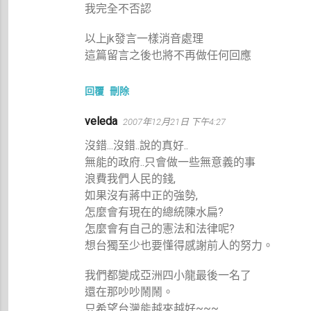
我完全不否認
以上jk發言一樣消音處理
這篇留言之後也將不再做任何回應
回覆
刪除
veleda
2007年12月21日 下午4:27
沒錯...沒錯..說的真好..
無能的政府..只會做一些無意義的事
浪費我們人民的錢,
如果沒有蔣中正的強勢,
怎麼會有現在的總統陳水扁?
怎麼會有自己的憲法和法律呢?
想台獨至少也要懂得感謝前人的努力。
我們都變成亞洲四小龍最後一名了
還在那吵吵鬧鬧。
只希望台灣能越來越好~~~