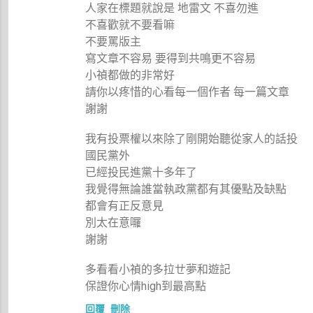
人家在標題就說是 地雷文 不喜勿進
不喜歡就不要看嘛
不要罵版主
寫文章不容易 要得到共鳴更不容易
小禎都做的非常好
請你以疼惜的心看每一個作者 每一篇文章
謝謝
我有投票權以來除了剛開始聽從家人的話投
國民黨外
已經投民進黨十多年了
我覺得無論誰當執政黨都有其優點及缺點
都會有正反意見
別太在意囉
謝謝
多看看小禎的多拉ㄝ夢和遊記
保證你心情high到最高點
回覆
刪除