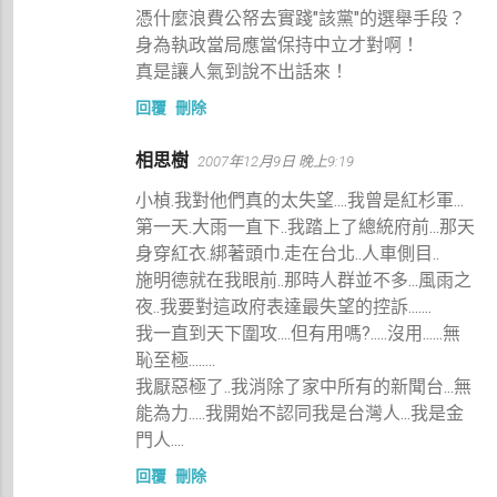
憑什麼浪費公帑去實踐"該黨"的選舉手段？
身為執政當局應當保持中立才對啊！
真是讓人氣到說不出話來！
回覆
刪除
相思樹
2007年12月9日 晚上9:19
小楨.我對他們真的太失望....我曾是紅杉軍...
第一天.大雨一直下..我踏上了總統府前...那天
身穿紅衣.綁著頭巾.走在台北..人車側目..
施明德就在我眼前..那時人群並不多...風雨之
夜..我要對這政府表達最失望的控訴.......
我一直到天下圍攻....但有用嗎?.....沒用......無
恥至極........
我厭惡極了..我消除了家中所有的新聞台...無
能為力.....我開始不認同我是台灣人...我是金
門人....
回覆
刪除