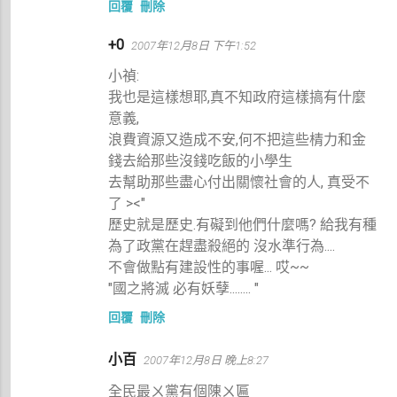
回覆
刪除
+0
2007年12月8日 下午1:52
小禎:
我也是這樣想耶,真不知政府這樣搞有什麼
意義,
浪費資源又造成不安,何不把這些棈力和金
錢去給那些沒錢吃飯的小學生
去幫助那些盡心付出關懷社會的人, 真受不
了 ><"
歷史就是歷史.有礙到他們什麼嗎? 給我有種
為了政黨在趕盡殺絕的 沒水準行為....
不會做點有建設性的事喔... 哎~~
"國之將滅 必有妖孽........ "
回覆
刪除
小百
2007年12月8日 晚上8:27
全民最ㄨ黨有個陳ㄨ匾