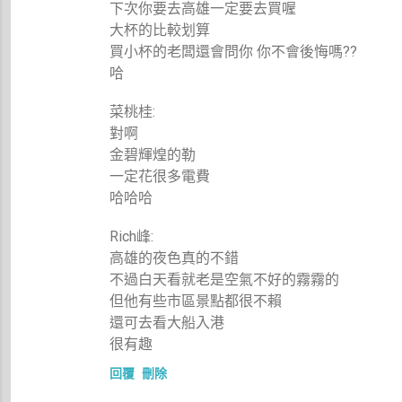
下次你要去高雄一定要去買喔
大杯的比較划算
買小杯的老闆還會問你 你不會後悔嗎??
哈
菜桃桂:
對啊
金碧輝煌的勒
一定花很多電費
哈哈哈
Rich峰:
高雄的夜色真的不錯
不過白天看就老是空氣不好的霧霧的
但他有些市區景點都很不賴
還可去看大船入港
很有趣
回覆
刪除