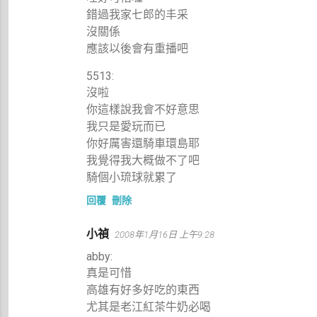
錯過我家七郎的丰采
沒關係
應該以後會有重播吧
5513:
沒啦
你這樣說我會不好意思
我只是愛玩而已
你好厲害還騎車環島耶
我覺得我大概做不了吧
騎個小琉球就累了
回覆
刪除
小禎
2008年1月16日 上午9:28
abby:
真是可惜
高雄有好多好吃的東西
尤其是老江紅茶牛奶必喝