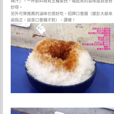
梅汁」，一杯飲料裡有五種東西，喝起來的滋味還真是奇
妙呀。
另外可樂推薦的滷味也很好吃，招牌口香腸（據彭大爺來
函指正，說是口香糖才對），讚喔！