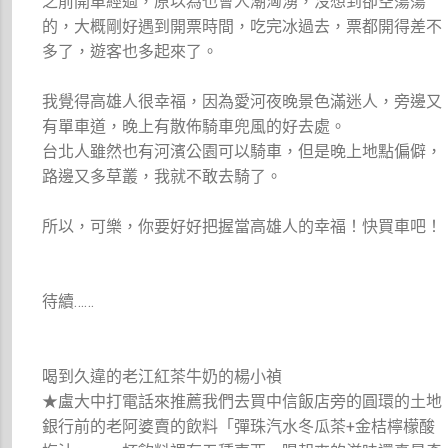
之前開車經過，原以為也會人潮洶湧，沒想到卻空蕩蕩
的，大概剛好遇到開票時間，吃完冰過去，票都開得差不
多了，遊客也多起來了。
我覺得高雄人很幸福，因為愛河夜晚景色滿迷人，旁邊又
有單車道，晚上有散佈騎車兜風的好去處。
台北人雖然也有河濱公園可以騎車，但是晚上地點偏僻，
路邊又多草叢，我就不敢去騎了。
所以，可樂，你要好好把握當高雄人的幸福！快買車吧！
待續……
喝到久違的老江紅茶牛奶的楊小禎
★盧大中打電話來推薦我們去買中信飯店旁的圓環的土地
銀行前的老阿婆賣的飲料「彈珠汽水冬瓜茶+金桔檸檬酸