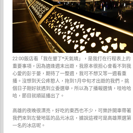
22:00飯店看「我在墾丁*天氣晴」，是我打在行程表上的
重要事項，因為適逢週末出遊，我原本很担心會看不到我
心愛的彭于晏，期待了一整週，我可不想又等一週看重
播。沒想到天公疼憨人，拖到1月中旬才出遊的我們，挑
個日子剛好就遇到立委選舉，所以為了播報選情，哇哈哈
哈，節目就順延播出了。
高雄的夜晚很漂亮，好吃的東西也不少，可樂許開車帶著
我們來到左營地區的品元冰店，據說這裡可是高雄票選第
一名的冰店呢。