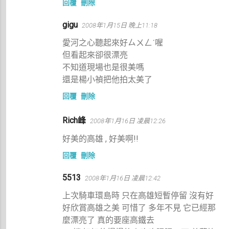
回覆
刪除
gigu
2008年1月15日 晚上11:18
愛河之心聽起來好ㄙㄨㄥˊ喔
但看起來卻很漂亮
不知道現場也是很美嗎
還是楊小禎把他拍太美了
回覆
刪除
Rich峰
2008年1月16日 凌晨12:26
好美的高雄 , 好美啊!!
回覆
刪除
5513
2008年1月16日 凌晨12:42
上次騎車環島時 只在高雄短暫停留 沒有好
好欣賞高雄之美 可惜了 多年不見 它已經那
麼漂亮了 真的要座高鐵去