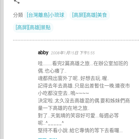
分類
[台灣離島]小琉球
[高屏][高雄]美食
[高屏][高雄]景點
留
abby
2008年1月15日 下午5:55
言
哇..........看完2篇高雄之旅....在辦公室加班的
偶..也心癢了..
魂都飛出窗外了呢...好想去玩..喔..
記得去年去高雄..只是出差暫住一晚.連夜市
小吃都沒空去...嗚~~~~
決定啦..太久沒去高雄混的偶.要和姊妹們商
量一下高雄的在地之旅..
對了...天氣晴的笑容好可愛....每週必等
呢...^_____^
堅持不看小說..給它專情的等下去看囉....