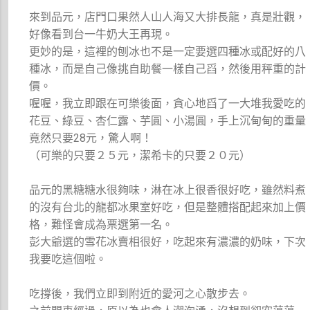
來到品元，店門口果然人山人海又大排長龍，真是壯觀，
好像看到台一牛奶大王再現。
更妙的是，這裡的刨冰也不是一定要選四種冰或配好的八
種冰，而是自己像挑自助餐一樣自己舀，然後用秤重的計
價。
喔喔，我立即跟在可樂後面，貪心地舀了一大堆我愛吃的
花豆、綠豆、杏仁露、芋圓、小湯圓，手上沉甸甸的重量
竟然只要28元，驚人啊！
（可樂的只要２５元，潔希卡的只要２０元）
品元的黑糖糖水很夠味，淋在冰上很香很好吃，雖然料煮
的沒有台北的龍都冰果室好吃，但是整體搭配起來加上價
格，難怪會成為票選第一名。
彭大爺選的雪花冰賣相很好，吃起來有濃濃的奶味，下次
我要吃這個啦。
吃撐後，我們立即到附近的愛河之心散步去。