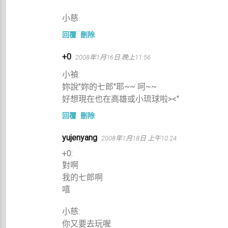
小慈
回覆
刪除
+0
2008年1月16日 晚上11:56
小禎:
妳說"妳的七郎"耶~~ 呵~~
好想現在也在高雄或小琉球啦><"
回覆
刪除
yujenyang
2008年1月18日 上午10:24
+0:
對啊
我的七郎啊
嘻
小慈:
你又要去玩喔