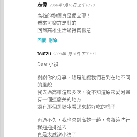
志偉
2008年1月16日 上午10:18
高雄的物價真是便宜耶！
看來可樂許是對的
回到高雄生活過得真愜意
回覆
刪除
tsutzu
2008年1月16日 下午1:17
Dear 小禎
謝謝你的分享，總是能讓我們看到在地不同
的風貌
我去過高雄這麼多次，從不知道原來愛河還
有一個這麼美的地方
還有那個黑糖冰看起來超好吃的樣子
再過不久，我也會到高雄一趟，會將這些行
程通通排進去
真是太感謝小禎了