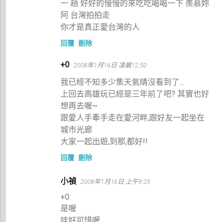
一 趟 好好的慢慢的來吃吃喝喝一下 羨慕妳
阿 台灣拍拍走
你才是真正愛台灣的人
回覆
刪除
+0
2008年1月16日 凌晨12:50
我已經不知多少集天氣晴沒看到了...
上回去高雄玩已經是三年前了吧? 其實也好
想再去喔~
跟愛人手牽手走在愛河畔,跟好友一起坐在
城市光廊
大家一起出遊,到那,都好!!
回覆
刪除
小禎
2008年1月16日 上午9:25
+0:
是喔
哇好可惜喔