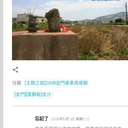
分類
[主題之旅]2008金門單車再尋獅
[金門][風獅爺]金沙
留
忘記了
2008年5月1日 清晨6:22
言