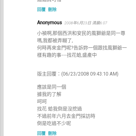
回覆
刪除
Anonymous
2008年6月23日 清晨6:07
小禎啊,那個西洪和安民的風獅爺是同一尊
嗎,我都被弄糊了,
何時再來金門呢?告訴妳一個跟找風獅爺一
樣有趣的事---找花蛤,盛產中
版主回覆：(06/23/2008 09:43:10 AM)
應該是同一個
據我的了解
呵呵
找花 蛤我倒是沒挖過
不過前年六月去金門採訪時
倒是吃過不少呢
回覆
刪除