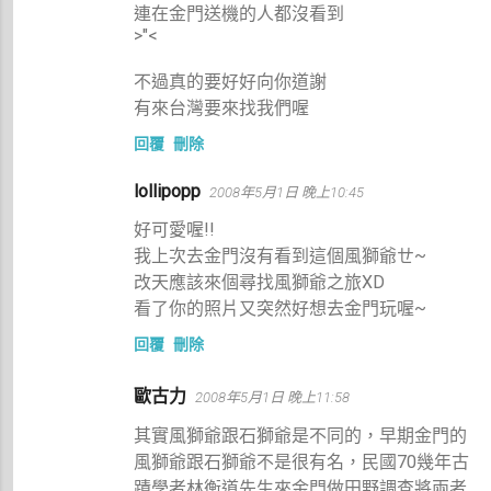
連在金門送機的人都沒看到
>"<
不過真的要好好向你道謝
有來台灣要來找我們喔
回覆
刪除
lollipopp
2008年5月1日 晚上10:45
好可愛喔!!
我上次去金門沒有看到這個風獅爺ㄝ~
改天應該來個尋找風獅爺之旅XD
看了你的照片又突然好想去金門玩喔~
回覆
刪除
歐古力
2008年5月1日 晚上11:58
其實風獅爺跟石獅爺是不同的，早期金門的
風獅爺跟石獅爺不是很有名，民國70幾年古
蹟學者林衡道先生來金門做田野調查將兩者