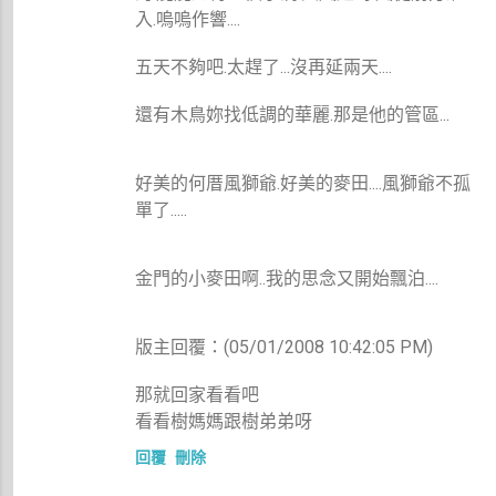
入.嗚嗚作響....
五天不夠吧.太趕了...沒再延兩天....
還有木鳥妳找低調的華麗.那是他的管區...
好美的何厝風獅爺.好美的麥田....風獅爺不孤
單了.....
金門的小麥田啊..我的思念又開始飄泊....
版主回覆：(05/01/2008 10:42:05 PM)
那就回家看看吧
看看樹媽媽跟樹弟弟呀
回覆
刪除