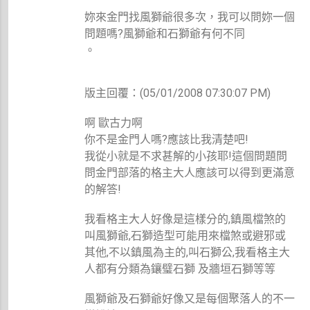
妳來金門找風獅爺很多次，我可以問妳一個
問題嗎?風獅爺和石獅爺有何不同
。
版主回覆：(05/01/2008 07:30:07 PM)
啊 歐古力啊
你不是金門人嗎?應該比我清楚吧!
我從小就是不求甚解的小孩耶!這個問題問
問金門部落的格主大人應該可以得到更滿意
的解答!
我看格主大人好像是這樣分的,鎮風檔煞的
叫風獅爺,石獅造型可能用來檔煞或避邪或
其他,不以鎮風為主的,叫石獅公,我看格主大
人都有分類為鑲璧石獅 及牆垣石獅等等
風獅爺及石獅爺好像又是每個聚落人的不一