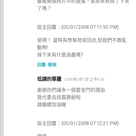
最後兩張照片中的披風，是原來就掉了下來
了嗎？
版主回覆：(05/01/2008 07:11:50 PM)
是啊！ 當時有想幫祂穿回去,但我們不敢亂
動啊!
掉下來有什麼涵義嗎?
回覆
刪除
低調的華麗
2008年5月1日 上午8:36
謝謝你們讓多一個愛金門的理由
我也要去找風獅爺啦
請繼續加油喔
版主回覆：(05/01/2008 07:12:21 PM)