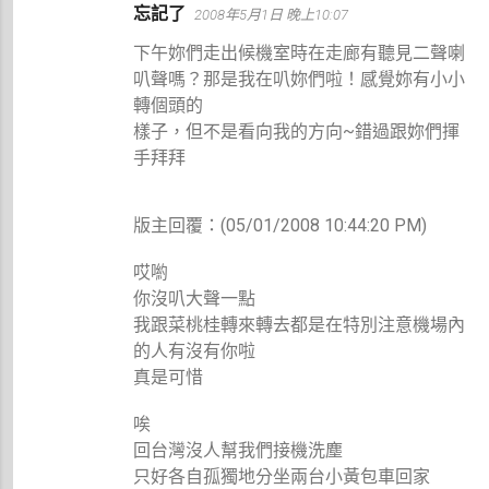
忘記了
2008年5月1日 晚上10:07
下午妳們走出候機室時在走廊有聽見二聲喇
叭聲嗎？那是我在叭妳們啦！感覺妳有小小
轉個頭的
樣子，但不是看向我的方向~錯過跟妳們揮
手拜拜
版主回覆：(05/01/2008 10:44:20 PM)
哎喲
你沒叭大聲一點
我跟菜桃桂轉來轉去都是在特別注意機場內
的人有沒有你啦
真是可惜
唉
回台灣沒人幫我們接機洗塵
只好各自孤獨地分坐兩台小黃包車回家