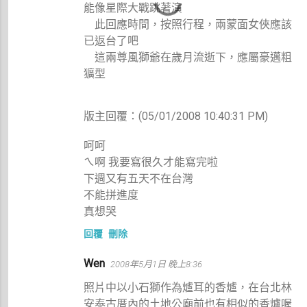
能像星際大戰跳著演
此回應時間，按照行程，兩蒙面女俠應該
已返台了吧
這兩尊風獅爺在歲月流逝下，應屬豪邁粗
獷型
版主回覆：(05/01/2008 10:40:31 PM)
呵呵
ㄟ啊 我要寫很久才能寫完啦
下週又有五天不在台灣
不能拼進度
真想哭
回覆
刪除
Wen
2008年5月1日 晚上8:36
照片中以小石獅作為爐耳的香爐，在台北林
安泰古厝內的土地公廟前也有相似的香爐喔