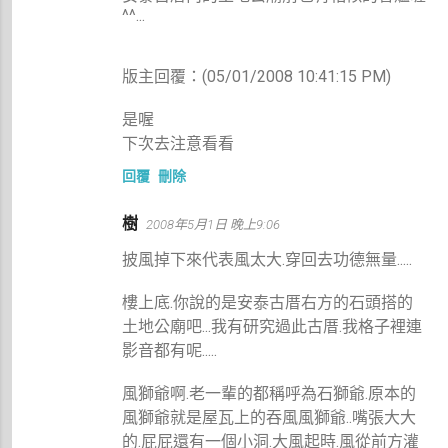
^^...
版主回覆：(05/01/2008 10:41:15 PM)
是喔
下次去注意看看
回覆
刪除
樹
2008年5月1日 晚上9:06
披風掉下來代表風太大.穿回去功德無量.....
樓上底.你說的是安泰古厝右方的石頭搭的
土地公廟吧...我有研究過此古厝.我格子裡連
影音都有呢.....
風獅爺啊.老一輩的都稱呼為石獅爺.原本的
風獅爺就是屋瓦上的吞風風獅爺..嘴張大大
的.屁屁還有一個小洞.大風起時.風從前方灌