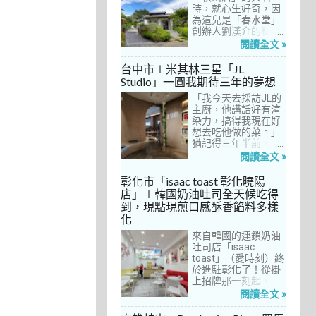
間價位較親民的牛排
時，就心生好奇，因
餐廳……，最終，小禎
為這兒是「春水堂」
選定了阿姨及表弟剛
創辦人劉漢介的私人
去吃過的「法森小
招待所，只對會員開
閱讀全文 »
館」，理由很簡單：
放預約入住、用餐。
歐法套餐1680元起的
自從十多年前搬回彰
台中市∣米其林三星「JL
價位可以接受，而且
化之後，小禎才開始
Studio」一圓我期待三年的夢想
不是無菜單料理，從
上春水堂吃飯、喝
開胃菜、湯品、主
「我今天去採訪JL的
茶，有一度還把春水
菜、甜點等，通通可
主廚，他講話好有渲
堂當麵店在吃，每週
以選自己喜歡的，小
染力，搞得我現在好
到台中上課時，總忍
禎覺得能夠自由搭配
想去吃他做的菜。」
不住奔入春水堂，點
很讚！而且「法森小
猶記得三年半前，當
上一碗「XO醬拌麵」
館」是台中老字號的
米其林評鑑要來台中
搭配一杯茶飲，後來
閱讀全文 »
法式餐廳，網路好評
之前，我接搞的雜誌
也嘗試過其他茶點，
不斷，能夠屹立不搖
做了一次得獎預測，
對春水堂的餐飲很有
彰化市「isaac toast 彰化曉陽
這麼多年，一定有它
於是我因為工作踏入
信心。因此，一得知
店」∣韓國奶油吐司全天候吃得
的道理在呀！
JL Studio，當天回家
秋山居是春水堂創辦
到，現點現煎口感酥香餡料多樣
之後，我就迫不及待
人開設的，感覺就是
化
對嚴師厲友嚷嚷著。
品質保證，對喜愛美
從事美食採訪20多
食的小禎而言，自然
來自韓國的連鎖奶油
年，只採訪沒吃的店
深具吸引力。
吐司店「isaac
也不計其數，但從沒
toast」（愛時刻）終
有一家餐廳讓我這樣
於進駐彰化了！從掛
充滿渴望，留下「真
上招牌那一刻起，小
的好想吃吃看」的懸
禎就想著找時間來吃
閱讀全文 »
念。
吃看。之前就關注這
家連鎖店許久，只是