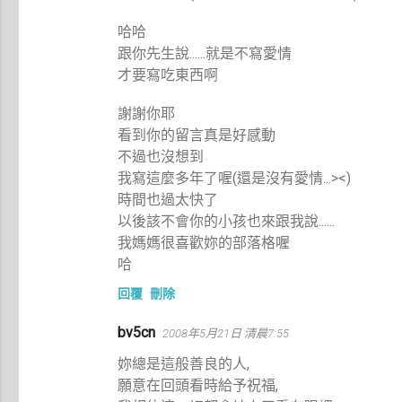
哈哈
跟你先生說......就是不寫愛情
才要寫吃東西啊
謝謝你耶
看到你的留言真是好感動
不過也沒想到
我寫這麼多年了喔(還是沒有愛情...><)
時間也過太快了
以後該不會你的小孩也來跟我說......
我媽媽很喜歡妳的部落格喔
哈
回覆
刪除
bv5cn
2008年5月21日 清晨7:55
妳總是這般善良的人,
願意在回頭看時給予祝福,