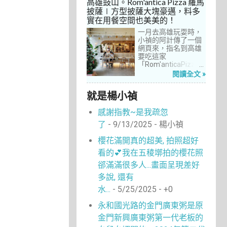
高雄鼓山。Rom'antica Pizza 羅馬
每次去台中誘惑實在
披薩∣方型披薩大塊豪邁，料多
太多了！就……，這一
實在用餐空間也美美的！
次離家這麼近，不來
吃真的說不過去。
一月去高雄玩耍時，
小禎的阿計傳了一個
網頁來，指名到高雄
要吃這家
「Rom'anticaPizza
羅馬披薩」，看了圖
閱讀全文 »
片及介紹，思緒瞬間
被拉回了18年前的義
就是楊小禎
大利。當年遊義大利
時，就在街頭看到不
感謝指教~是我疏忽
少披薩店，一字排開
的各式披薩看起來琳
了
- 9/13/2025
- 楊小禎
瑯滿目，走進店內就
能點上一塊喜愛的口
櫻花滿開真的超美, 拍照超好
味大快朵頤，真的好
看的💕我在五稜墎拍的櫻花照
懷念啊！沒想到台灣
也有類似的披薩店。
郤滿滿很多人...畫面呈現差好
走！就到高雄吃披薩
多說, 還有
去！
水...
- 5/25/2025
- +0
永和國光路的金門廣東粥是原
金門新興廣東粥第一代老板的