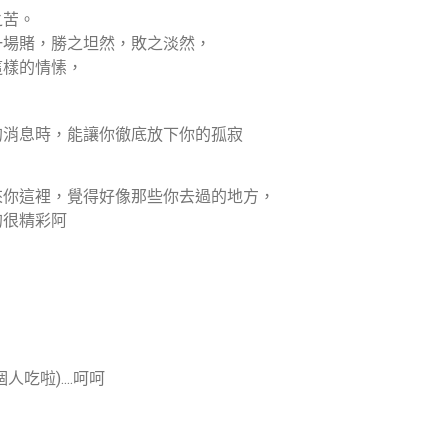
之苦。
一場賭，勝之坦然，敗之淡然，
這樣的情愫，
的消息時，能讓你徹底放下你的孤寂
來你這裡，覺得好像那些你去過的地方，
的很精彩阿
啦)....呵呵