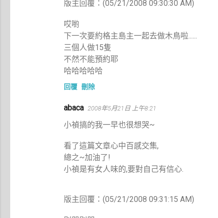
版主回覆：(05/21/2008 09:30:30 AM)
哎喲
下一次要約格主島主一起去做木鳥啦......
三個人做15隻
不然不能預約耶
哈哈哈哈哈
回覆
刪除
abaca
2008年5月21日 上午8:21
小禎搞的我一早也很想哭~
看了這篇文章心中百感交集,
總之~加油了!
小禎是有女人味的,要對自己有信心.
版主回覆：(05/21/2008 09:31:15 AM)