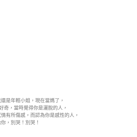
我還是年輕小姐，現在當媽了，
到好奇，當時覺得你是灑脫的人，
感情有所傷感，而認為你是感性的人，
給你，別哭！別哭！