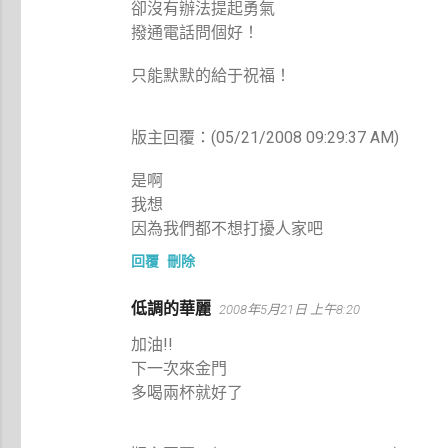
卻沒有辦法提起勇氣
撥通電話問個好！
只能默默的給于祝福！
版主回覆：(05/21/2008 09:29:37 AM)
是啊
我想
因為我們都不想打擾人家吧
回覆
刪除
低調的華麗
2008年5月21日 上午8:20
加油!!
下一次來金門
多喝兩杯就好了