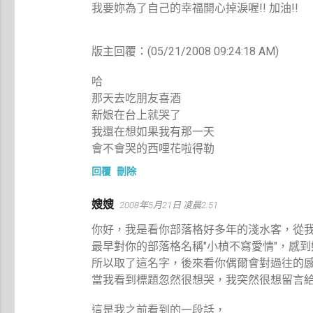
我要妳為了自己的幸福開心掉淚喔!! 加油!!
版主回覆：(05/21/2008 09:24:18 AM)
哈
那天去吃朋友喜酒
新娘在台上就哭了
我還在想如果我有那一天
會不會哭的西哩花啦得勒
回覆
刪除
嫂嫂
2008年5月21日 凌晨2:51
你好，我是看你部落格好多年的淺水客，從
最早對你的部落格名稱"小楨不寫愛情"，感
所以取了這名字，後來看你偶爾會對過往的
當我看到標題忽然很想哭，我突然很想留言
這是我之前看到的一段話，