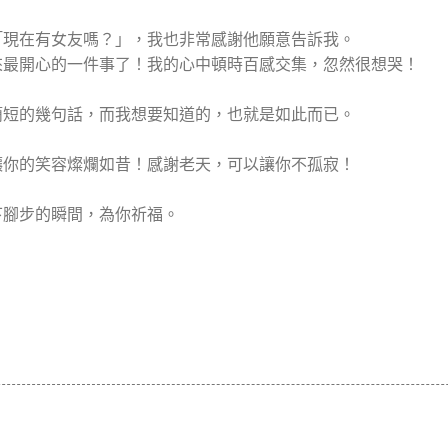
「現在有女友嗎？」，我也非常感謝他願意告訴我。
來最開心的一件事了！我的心中頓時百感交集，忽然很想哭！
簡短的幾句話，而我想要知道的，也就是如此而已。
讓你的笑容燦爛如昔！感謝老天，可以讓你不孤寂！
下腳步的瞬間，為你祈福。