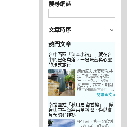
搜尋網誌
文章時序
熱門文章
台中西區「法森小館」∣藏在台
中的巴黎角落，一場味蕾與心靈
的法式旅行
嚴師厲友說要與我共
進午餐提前為我慶
生，小禎馬上認真上
網搜尋了起來。期間
還曾詢問廣大的親友
們有沒有推薦的餐
閱讀全文 »
廳，但是只有小禎的
阿姨及桄甄老師誠懇
南投國姓「秋山居 留香樓」∣ 隱
給我建議，其他都是
身山中精緻無菜單料理，僅供會
一堆來亂的！哈～ 從
員預約好神祕
台北君品酒店的「頤
宮」到台中的
多年前，第一次聽到
「澀」，再比較了幾
「秋山居」的大名