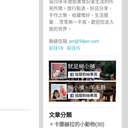
寫20多年旅遊美食記者生涯的所
見所聞。旅行點滴、好店分享、
手作之樂、收藏嗜好、生活隨
筆……等等無一不寫，歡迎您走入
我的世界。
聯絡信箱:
jen@94jen.com
前往FB
前往IG
文章分類
卡娜赫拉的小動物(30)