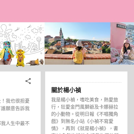
關於楊小禎
我是楊小禎，嗜吃美食，熱愛旅
扯！我也很担憂
行，狂愛金門風獅爺及卡娜赫拉
有誰願意告訴我
的小動物。從明日報《不唱獨角
戲》到無名小站《小禎不寫愛
那我人生中最不
情》，再到《就是楊小禎》，書