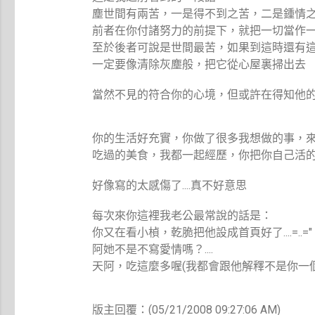
塵世間有兩苦，一是得不到之苦，二是鍾情
前者在你付諸努力的前提下，就把一切當作
至於後者可說是世間最苦，如果到這時還有
一定要像清除灰塵般，把它從心屋裏掃出去
當然不見的符合你的心境，但或許在得知他
你的生活好充實，你做了很多我想做的事，
吃過的美食，我都一起經歷，你把你自己活
好像寫的太感傷了....真不好意思
每次來你這裡我老公最常說的話是：
你又在看小楨，乾脆把他設成首頁好了....=..="
阿她不是不寫愛情嗎？....
天阿，吃這麼多喔(我都會跟他解釋不是你一個人吃
版主回覆：(05/21/2008 09:27:06 AM)