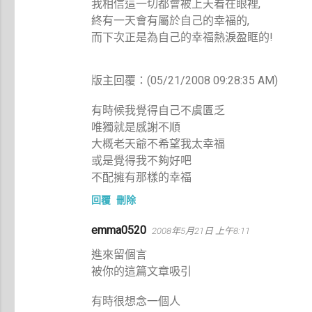
我相信這一切都會被上天看在眼裡,
終有一天會有屬於自己的幸福的,
而下次正是為自己的幸福熱淚盈眶的!
版主回覆：(05/21/2008 09:28:35 AM)
有時候我覺得自己不虞匱乏
唯獨就是感謝不順
大概老天爺不希望我太幸福
或是覺得我不夠好吧
不配擁有那樣的幸福
回覆
刪除
emma0520
2008年5月21日 上午8:11
進來留個言
被你的這篇文章吸引
有時很想念一個人