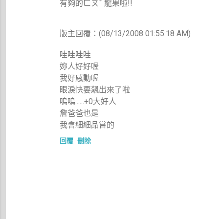
有夠的ㄈㄡˇ 龍果啦!!
版主回覆：(08/13/2008 01:55:18 AM)
哇哇哇哇
妳人好好喔
我好感動喔
眼淚快要飆出來了啦
嗚嗚......+0大好人
詹爸爸也是
我會細細品嘗的
回覆
刪除