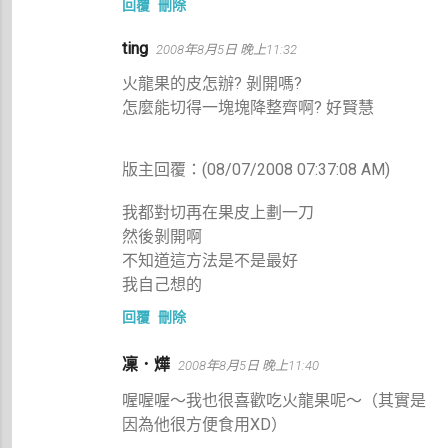
回覆
刪除
ting
2008年8月5日 晚上11:32
火龍果的皮怎辦? 剝開嗎?
怎麼能切得一塊塊降整齊啊? 好賢慧
版主回覆：(08/07/2008 07:37:08 AM)
我都對切再在果皮上劃一刀
然後剝開啊
不知道這方法是不是最好
我自己想的
回覆
刪除
凜．燁
2008年8月5日 晚上11:40
喔喔喔～我也很喜歡吃火龍果呢～（其實是
因為他很方便食用XD）