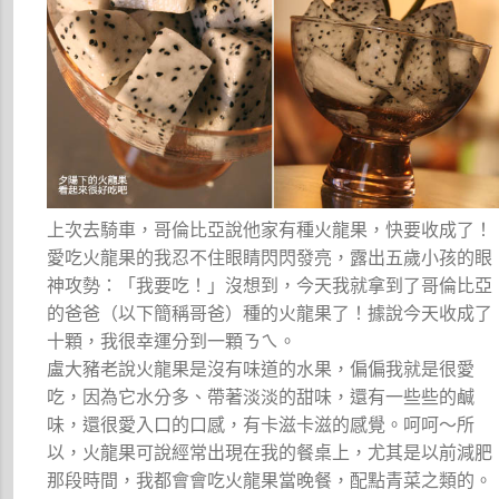
上次去騎車，哥倫比亞說他家有種火龍果，快要收成了！
愛吃火龍果的我忍不住眼睛閃閃發亮，露出五歲小孩的眼
神攻勢：「我要吃！」沒想到，今天我就拿到了哥倫比亞
的爸爸（以下簡稱哥爸）種的火龍果了！據說今天收成了
十顆，我很幸運分到一顆ㄋㄟ。
盧大豬老說火龍果是沒有味道的水果，偏偏我就是很愛
吃，因為它水分多、帶著淡淡的甜味，還有一些些的鹹
味，還很愛入口的口感，有卡滋卡滋的感覺。呵呵～所
以，火龍果可說經常出現在我的餐桌上，尤其是以前減肥
那段時間，我都會會吃火龍果當晚餐，配點青菜之類的。