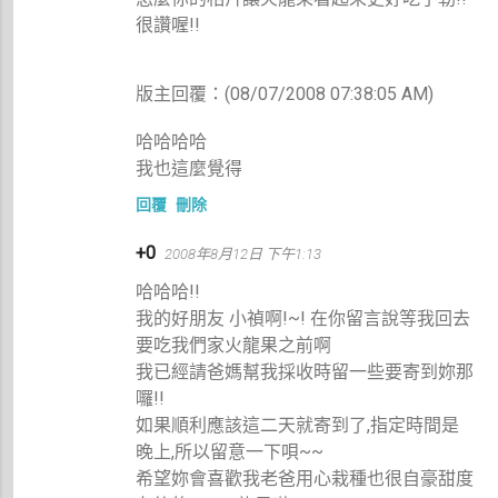
很讚喔!!
版主回覆：(08/07/2008 07:38:05 AM)
哈哈哈哈
我也這麼覺得
回覆
刪除
+0
2008年8月12日 下午1:13
哈哈哈!!
我的好朋友 小禎啊!~! 在你留言說等我回去
要吃我們家火龍果之前啊
我已經請爸媽幫我採收時留一些要寄到妳那
囉!!
如果順利應該這二天就寄到了,指定時間是
晚上,所以留意一下唄~~
希望妳會喜歡我老爸用心栽種也很自豪甜度