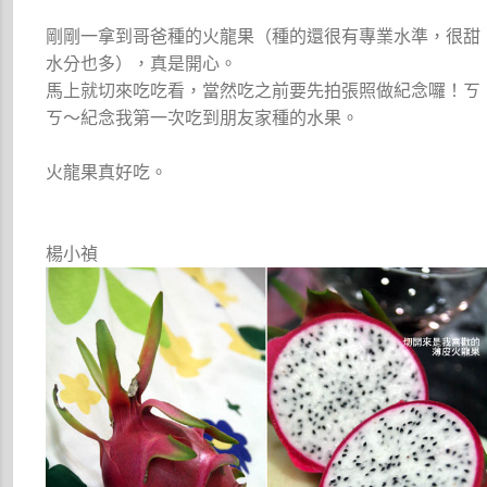
剛剛一拿到哥爸種的火龍果（種的還很有專業水準，很甜
水分也多），真是開心。
馬上就切來吃吃看，當然吃之前要先拍張照做紀念囉！ㄎ
ㄎ～紀念我第一次吃到朋友家種的水果。
火龍果真好吃。
楊小禎