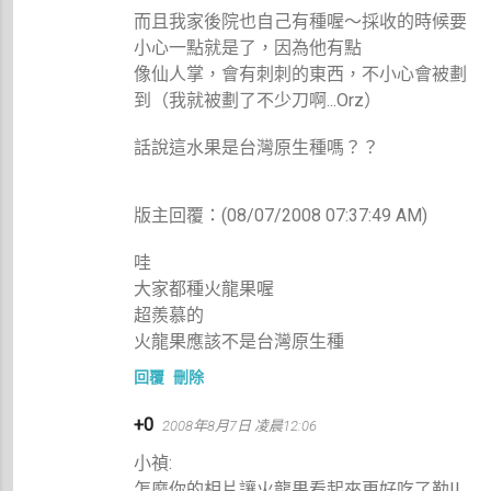
而且我家後院也自己有種喔～採收的時候要
小心一點就是了，因為他有點
像仙人掌，會有刺刺的東西，不小心會被劃
到（我就被劃了不少刀啊...Orz）
話說這水果是台灣原生種嗎？？
版主回覆：(08/07/2008 07:37:49 AM)
哇
大家都種火龍果喔
超羨慕的
火龍果應該不是台灣原生種
回覆
刪除
+0
2008年8月7日 凌晨12:06
小禎:
怎麼你的相片讓火龍果看起來更好吃了勒!!