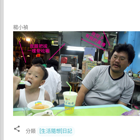
楊小禎
分類
[生活隨想]日記