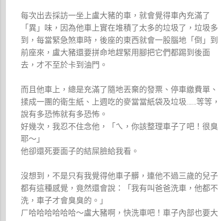
每次出去採訪一坐上盧大豬的車，就會覺得車內充滿了
「異」味，因為他車上實在堆積了太多的垃圾了，垃圾多
到，每當緊急煞車時，後座的東西就會一股腦地「倒」到
前座來，盧大豬還要拼命地趕緊用腳把它們都踢到後面
去，才不至於卡到油門。
而且他車上，總是充滿了隨地丟棄的發票、停車繳費單、
揉成一團的衛生紙、上週吃的麥當當紙袋及垃圾……等等，
說有多恐怖就有多恐怖。
好幾次，我忍不住念他，「ㄟ，你該整理車子了吧！很臭
耶～」
他卻還死要面子的結屎臉給我看。
沒想到，不是只有我覺得他車子髒，連他不過三歲的兒子
都有這種感覺，竟然還會說：「我有叫爸爸洗車，他都不
洗，車子才會臭臭的。」
ㄏ哈哈哈哈哈哈～盧大豬啊，快洗車吧！車子內部也要大