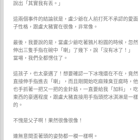
說出「其實我有丟。」
這兩個事件的結論就是，盧少爺在人前打死不承認的愛面
子性格，跟盧大豬實在很像，非常像。
最後，我要說的是，當盧少爺吃著鴉片粉圓的時候，忽然
伸出三隻手指在碗中「喇」了幾下，說「沒有冰了！」
當場，我們全都愣住了。
這孩子，也太豪邁了！想要確認一下冰塊還在不在，竟然
直接伸手指進去「喇」，而且剛開始吃麻辣臭豆腐時，他
也手抓著一把又一把的金針菇，一直要給我「加料」，吃
東西的豪邁程度，跟盧大豬直接用手指頭挖冰淇淋是一樣
的。
不愧是父子啊！果然很像很像！
連無意間歪著頭的姿勢都一模一樣啊。