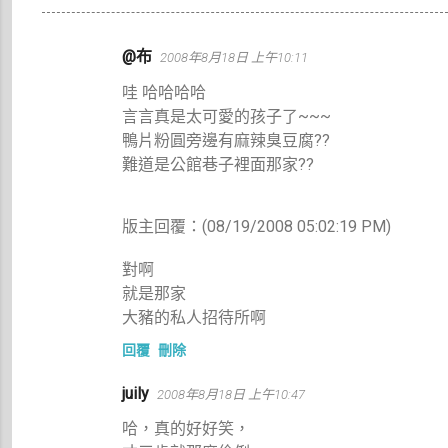
留
@布
2008年8月18日 上午10:11
言
哇 哈哈哈哈
言言真是太可愛的孩子了~~~
鴨片粉圓旁邊有麻辣臭豆腐??
難道是公館巷子裡面那家??
版主回覆：(08/19/2008 05:02:19 PM)
對啊
就是那家
大豬的私人招待所啊
回覆
刪除
juily
2008年8月18日 上午10:47
哈，真的好好笑，