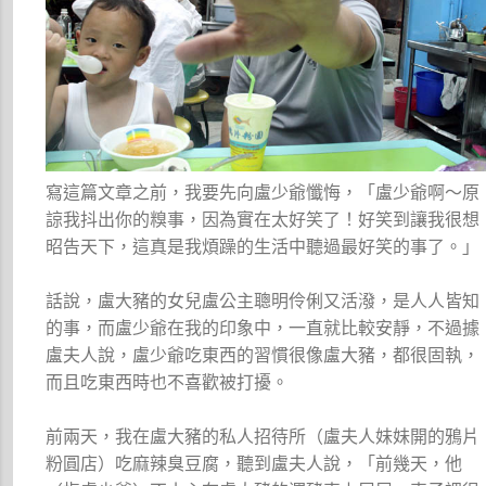
寫這篇文章之前，我要先向盧少爺懺悔，「盧少爺啊～原
諒我抖出你的糗事，因為實在太好笑了！好笑到讓我很想
昭告天下，這真是我煩躁的生活中聽過最好笑的事了。」
話說，盧大豬的女兒盧公主聰明伶俐又活潑，是人人皆知
的事，而盧少爺在我的印象中，一直就比較安靜，不過據
盧夫人說，盧少爺吃東西的習慣很像盧大豬，都很固執，
而且吃東西時也不喜歡被打擾。
前兩天，我在盧大豬的私人招待所（盧夫人妹妹開的鴉片
粉圓店）吃麻辣臭豆腐，聽到盧夫人說，「前幾天，他