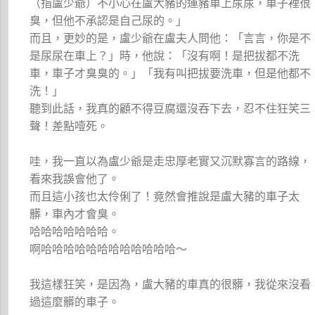
（指盧少爺）不小心在盧大豬的運豬車上尿尿，車子裡很
臭，但他不承認是自己尿的。」
而且，更妙的是，盧少爺在盧夫人問他：「言言，你是不
是尿尿在車上？」時，他說：「沒有啊！是把拔都不洗
車，車子才臭臭的。」「我有叫把拔要洗車，但是他都不
洗！」
聽到此話，我真的顧不得豆腐還沒吞下去，忍不住狂笑三
聲！差點噎死。
哇，我一直以為盧少爺是走忠厚老實又沉默寡言的路線，
看來我誤會他了。
而且這小孩也太伶俐了！竟然會推說是盧大豬的車子太
髒，車內才會臭。
哈哈哈哈哈哈哈。
啊哈哈哈哈哈哈哈哈哈哈哈哈～
我這樣狂笑，是因為，盧大豬的車真的很髒，我從來沒看
過這麼髒的車子。