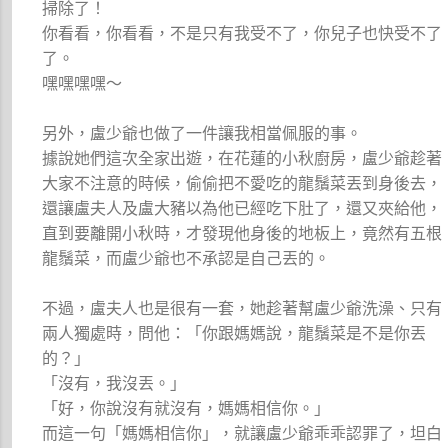
掃除了！
你看看，你看看，不是只有我受不了，你兒子也快受不了
了。
嘿嘿嘿嘿～
另外，盧少爺也做了一件讓我相當佩服的事。
據說她們這次全家出遊，在花蓮的小秋廚房，盧少爺趁著
大家不注意的時候，偷偷把不愛吃的龍鬚菜丟到身後去，
還讓盧夫人及盧大豬以為他已經吃下肚了，還又夾給他，
直到要離開小秋時，才發現他身後的地板上，竟然有五根
龍鬚菜，而盧少爺也不承認是自己丟的。
不過，盧夫人也是很有一套，她趁著幫盧少爺洗澡、只有
兩人獨處時，問他：「你跟媽媽說，龍鬚菜是不是你丟
的？」
「沒有，我沒丟。」
「好，你說沒有就沒有，媽媽相信你。」
而這一句「媽媽相信你」，就讓盧少爺乖乖認罪了，坦白