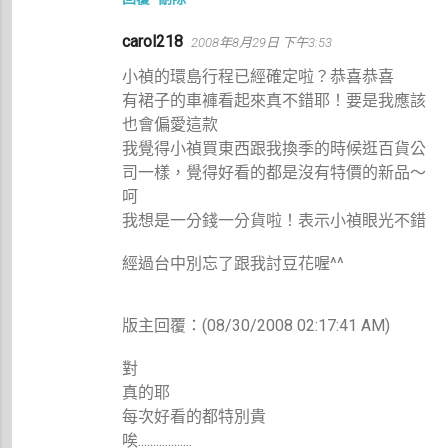
carol218
2008年8月29日 下午3:53
小禎的環島行程已經確定啦？恭喜恭喜
有裙子的車褲看起來真不錯耶！要是我應該
也會偏愛這款
我覺得小禎買東西跟我換季的時候逛百貨公
司一樣，覺得好看的都是沒有特價的新品～
呵
我想是一分錢一分貨啦！表示小禎眼光不錯
經過台中別忘了跟我討豆花喔^^
版主回覆：(08/30/2008 02:17:41 AM)
對
真的耶
每次好看的都特別貴
唉..................