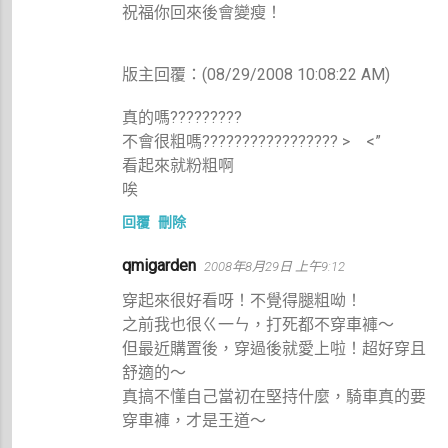
祝福你回來後會變瘦！
版主回覆：(08/29/2008 10:08:22 AM)
真的嗎?????????
不會很粗嗎????????????????? > <”
看起來就粉粗啊
唉
回覆
刪除
qmigarden
2008年8月29日 上午9:12
穿起來很好看呀！不覺得腿粗呦！
之前我也很ㄍ一ㄣ，打死都不穿車褲～
但最近購置後，穿過後就愛上啦！超好穿且
舒適的～
真搞不懂自己當初在堅持什麼，騎車真的要
穿車褲，才是王道～