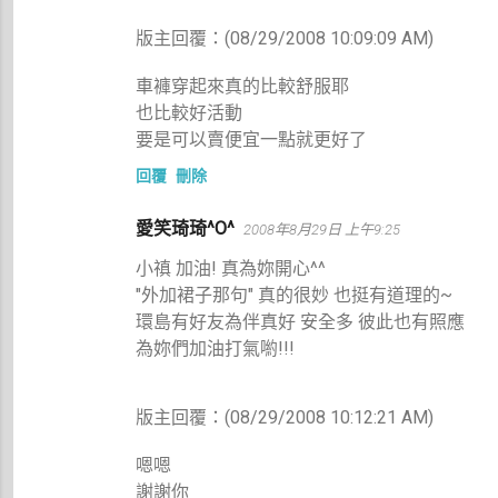
版主回覆：(08/29/2008 10:09:09 AM)
車褲穿起來真的比較舒服耶
也比較好活動
要是可以賣便宜一點就更好了
回覆
刪除
愛笑琦琦^O^
2008年8月29日 上午9:25
小禛 加油! 真為妳開心^^
"外加裙子那句" 真的很妙 也挺有道理的~
環島有好友為伴真好 安全多 彼此也有照應
為妳們加油打氣喲!!!
版主回覆：(08/29/2008 10:12:21 AM)
嗯嗯
謝謝你