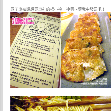
買了車褲還想買車鞋的楊小禎，神啊～讓我中發票吧！