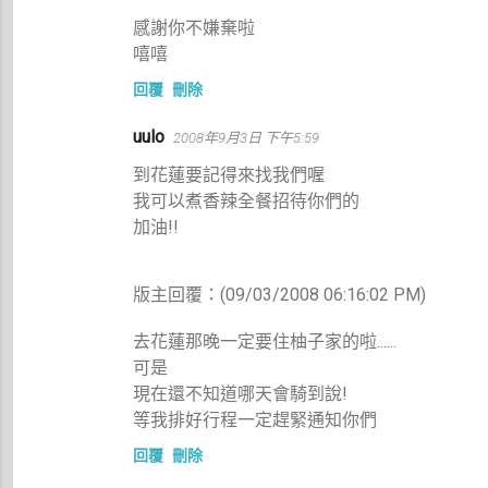
感謝你不嫌棄啦
嘻嘻
回覆
刪除
uulo
2008年9月3日 下午5:59
到花蓮要記得來找我們喔
我可以煮香辣全餐招待你們的
加油!!
版主回覆：(09/03/2008 06:16:02 PM)
去花蓮那晚一定要住柚子家的啦......
可是
現在還不知道哪天會騎到說!
等我排好行程一定趕緊通知你們
回覆
刪除