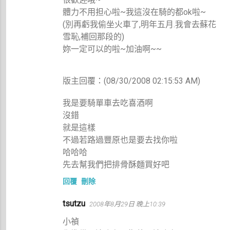
體力不用担心啦~我這沒在騎的都ok啦~
(別再虧我偷坐火車了,明年五月.我會去蘇花
雪恥,補回那段的)
妳一定可以的啦~加油啊~~
版主回覆：(08/30/2008 02:15:53 AM)
我是要騎單車去吃喜酒啊
沒錯
就是這樣
不過若路過豐原也是要去找你啦
哈哈哈
先去幫我們把排骨酥麵買好吧
回覆
刪除
tsutzu
2008年8月29日 晚上10:39
小禎