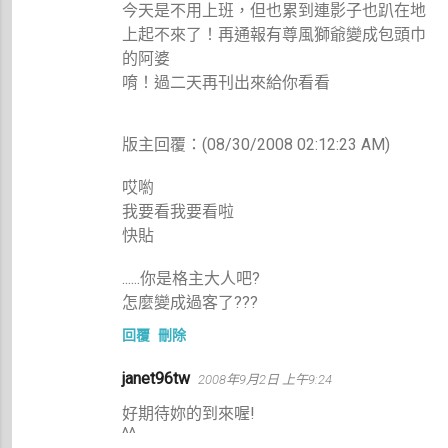
今天是不用上班，但也累到連影子也趴在地
上起不來了！再通報有尊風獅爺變成包頭巾
的阿婆
唷！過二天再刊出來給你看看
版主回覆：(08/30/2008 02:12:23 AM)
哎喲
我要看我要看啦
快貼
......你是格主大人吧?
怎麼變成過客了???
回覆
刪除
janet96tw
2008年9月2日 上午9:24
好期待妳的到來喔!
^^