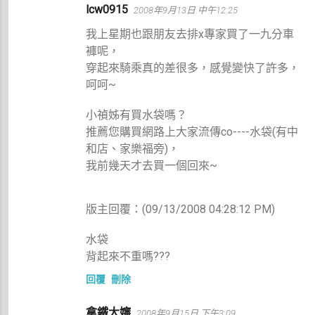
lcw0915
2008年9月13日 中午12:25
我上星期也跟朋友去排x專家買了一九分車
褲呢，
穿起來騎乘真的差很多，感覺變快了許多，
呵呵~
小禎姊有買水袋嗎？
推薦您購買網路上大家流傳co----水袋(有中
和店、家樂福旁)，
我前幾天才去買一個回來~
版主回覆：(09/13/2008 04:28:12 PM)
水袋
背起來不重嗎???
回覆
刪除
拿鐵大嬸
2008年9月15日 下午3:09