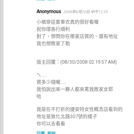
Anonymous
2008年8月29日 中午12:29
小禛穿這套車衣真的很好看喔
祝你環島行順利
對了，想問你在哪家店買的、還有地址
我也想敗家了勒
版主回覆：(08/30/2008 02:19:57 AM)
ㄟ......
買多少錢喔.......
我怕說出來一夥人都來罵我敗家女耶
哈
我是在不打折的捷安特女性概念店看到的
地址是敦化北路307號的樣子
你可以去看看
回覆
刪除