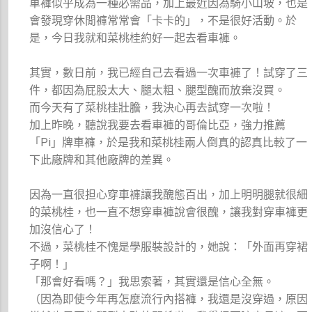
車褲似乎成為一種必需品，加上最近因為騎小山坡，也是
會發現穿休閒褲常常會「卡卡的」，不是很好活動。於
是，今日我就和菜桃桂約好一起去看車褲。
其實，數日前，我已經自己去看過一次車褲了！試穿了三
件，都因為屁股太大、腿太粗、腿型醜而放棄沒買。
而今天有了菜桃桂壯膽，我決心再去試穿一次啦！
加上昨晚，聽說我要去看車褲的哥倫比亞，強力推薦
「Pi」牌車褲，於是我和菜桃桂兩人倒真的認真比較了一
下此廠牌和其他廠牌的差異。
因為一直很担心穿車褲讓我醜態百出，加上明明腿就很細
的菜桃桂，也一直不想穿車褲說會很醜，讓我對穿車褲更
加沒信心了！
不過，菜桃桂不愧是學服裝設計的，她說：「外面再穿裙
子啊！」
「那會好看嗎？」我思索著，其實還是信心全無。
（因為即使今年再怎麼流行內搭褲，我還是沒穿過，原因