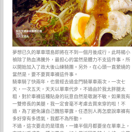
夢想已久的單車環島即將在不到一個月後成行，此時楊小
禎除了熱血沸騰外，最担心的當然是體力不支這件事，所
以開始加入了政大後山練騎團。另外，在心頭一直縈繞的
當然是，要不要買車褲這件事。
騎車騎了快兩年，也曾經去過金門騎單車兩次，一次七
天，一次五天，天天以單車代步，不過由於我太胖腿太
粗，對於車褲這種貼身的玩意自然是敬謝不敏。如果我有
一雙修長的美腿，我一定會毫不考慮去買來穿的啦！不
過，為了避免讓自己醜態畢露，任憑別人再怎麼說車褲有
多好穿有多透氣，我都不為所動。
不過，這次要走的是環島，一連半個月都要坐在單車上，