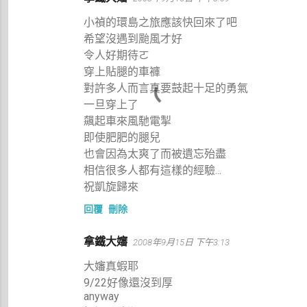
小禎的環島之旅應該快回來了吧
希望沒遇到颱風才好
令人好期待ㄛ
穿上貼腿的車褲
對許多人而言真要鼓起十足的勇氣
一旦穿上了
飆起車來風馳電掣
即使肥肥的腿兒
也會因為太爽了而被遺忘殆盡
相信很多人都有這樣的經驗...
祝凱旋歸來
回覆
刪除
拿鐵大嬸
2008年9月15日 下午3:13
大嬸真蝦耶
9/22好像還沒到厚
anyway