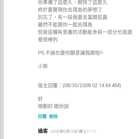
你準備了這麼久，期待了這麼久
終於要實現你去環島的夢想了
別忘了，有一段我要去當跟屁蟲
雖然不能跟你一起去環島
但是這種有意義的活動能參與一部分也是感
覺很棒的
PS.不過也要你願意讓我跟啦!!
小慈
版主回覆：(08/30/2008 02:14:44 AM)
好
規劃好 跟你說
回覆
刪除
過客
2008年8月29日 晚上11:17