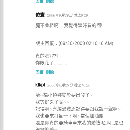
回覆
刪除
俊憲
2008年8月29日 晚上9:29
腿不會粗啊......我覺得蠻好看的啊!
版主回覆：(08/30/2008 02:16:16 AM)
真的嗎????
你眼花了...............
回覆
刪除
klkpl
2008年8月29日 晚上10:26
哈~楊小禎妳終於要出發了~
我等好久了呢~~
記得啊~有經過豐原記得要跟我說一聲啊~
我也要來打氣一下啊~當個加油團
還是你真的要騎車車來我的婚禮呢..呵...是也
很歡迎哦~