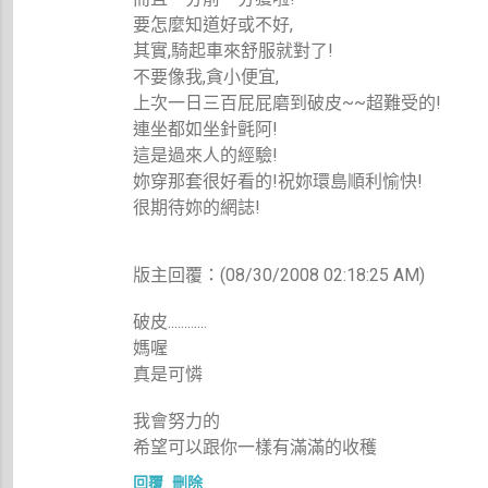
要怎麼知道好或不好,
其實,騎起車來舒服就對了!
不要像我,貪小便宜,
上次一日三百屁屁磨到破皮~~超難受的!
連坐都如坐針氈阿!
這是過來人的經驗!
妳穿那套很好看的!祝妳環島順利愉快!
很期待妳的網誌!
版主回覆：(08/30/2008 02:18:25 AM)
破皮............
媽喔
真是可憐
我會努力的
希望可以跟你一樣有滿滿的收穫
回覆
刪除