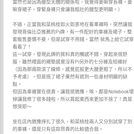
當然也是因為腿型太醜的關係啦，我覺得要嘛穿長褲，要
嘛穿裙子，穿緊身褲只會讓我粗壯的腿型更明顯。）
不過，正當我和菜桃桂如火如荼地在看車褲時，突然讓我
發現哥倫比亞推薦的Pi牌，有一件配好的車褲及裙子，整
套販售要價不斐，但是試穿不用錢，當然˙就馬上給它試穿
看看了！
這一試穿，發現此牌的質料真的觸感不錯，穿起來很舒
服，雖然裡面的襯墊感覺沒有Pi另外的七分褲及短褲好
（因為那兩款滾了線條，感覺屁股更大腿更粗了，所以不
予考慮），但是搭了裙子果然有遮到一些身材明顯的缺
點。
但因為車褲實在很貴，讓我很猶豫，唉，都是Notebook壞
掉讓我修了很多錢啦，所以買起東西來更加不捨了！真是
想哭耶～
坐在店內猶豫掙扎了很久，和菜桃桂兩人又分別試穿了別
的車褲，還是只有這款昂貴的比較適合我。