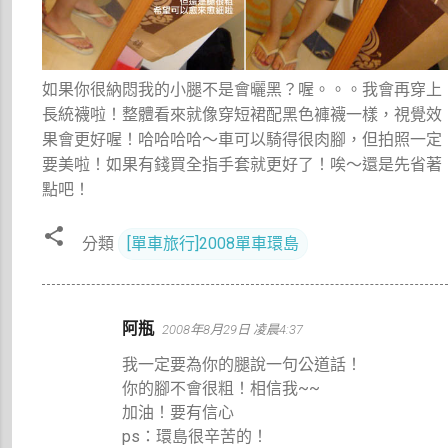
如果你很納悶我的小腿不是會曬黑？喔。。。我會再穿上
長統襪啦！整體看來就像穿短裙配黑色褲襪一樣，視覺效
果會更好喔！哈哈哈哈～車可以騎得很肉腳，但拍照一定
要美啦！如果有錢買全指手套就更好了！唉～還是先省著
點吧！
分類
[單車旅行]2008單車環島
留
阿瓶
2008年8月29日 凌晨4:37
言
我一定要為你的腿說一句公道話！
你的腳不會很粗！相信我~~
加油！要有信心
ps：環島很辛苦的！