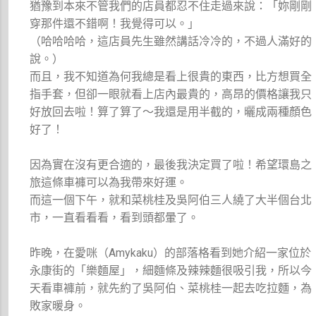
猶豫到本來不管我們的店員都忍不住走過來說：「妳剛剛
穿那件還不錯啊！我覺得可以。」
（哈哈哈哈，這店員先生雖然講話冷冷的，不過人滿好的
說。）
而且，我不知道為何我總是看上很貴的東西，比方想買全
指手套，但卻一眼就看上店內最貴的，高昂的價格讓我只
好放回去啦！算了算了～我還是用半截的，曬成兩種顏色
好了！
因為實在沒有更合適的，最後我決定買了啦！希望環島之
旅這條車褲可以為我帶來好運。
而這一個下午，就和菜桃桂及吳阿伯三人繞了大半個台北
市，一直看看看，看到頭都暈了。
昨晚，在愛咪（Amykaku）的部落格看到她介紹一家位於
永康街的「樂麵屋」，細麵條及辣辣麵很吸引我，所以今
天看車褲前，就先約了吳阿伯、菜桃桂一起去吃拉麵，為
敗家暖身。