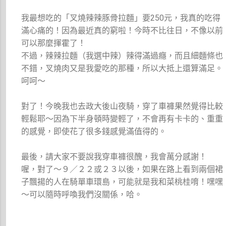
我最想吃的「叉燒辣辣豚骨拉麵」要250元，我真的吃得
滿心痛的！因為最近真的窮啦！今時不比往日，不像以前
可以那麼揮霍了！
不過，辣辣拉麵（我選中辣）辣得滿過癮，而且細麵條也
不錯，叉燒肉又是我愛吃的那種，所以大抵上還算滿足。
呵呵～
對了！今晚我也去政大後山夜騎，穿了車褲果然覺得比較
輕鬆耶～因為下半身頓時變輕了，不會再有卡卡的、重重
的感覺，即使花了很多錢感覺滿值得的。
最後，請大家不要說我穿車褲很醜，我會萬分感謝！
喔，對了～９／２２或２３以後，如果在路上看到兩個裙
子飄揚的人在騎單車環島，可能就是我和菜桃桂唷！嘿嘿
～可以隨時呼喚我們沒關係，哈。