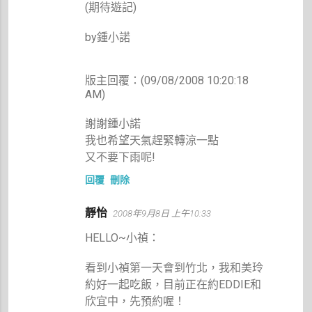
(期待遊記)
by鍾小諾
版主回覆：(09/08/2008 10:20:18
AM)
謝謝鍾小諾
我也希望天氣趕緊轉涼一點
又不要下雨呢!
回覆
刪除
靜怡
2008年9月8日 上午10:33
HELLO~小禎：
看到小禎第一天會到竹北，我和美玲
約好一起吃飯，目前正在約EDDIE和
欣宜中，先預約喔！