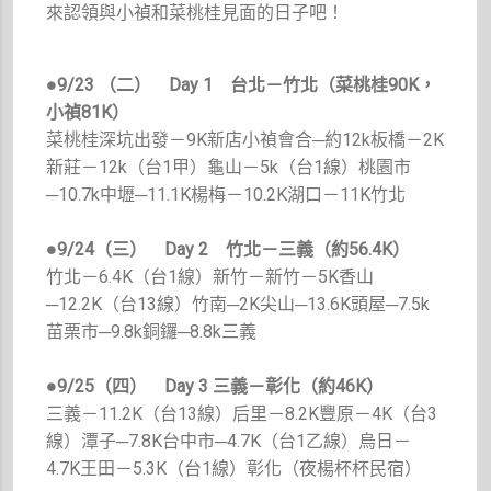
來認領與小禎和菜桃桂見面的日子吧！
●9/23 （二）
Day 1 台北－竹北（菜桃桂90K，
小禎81K）
菜桃桂深坑出發－9K新店小禎會合─約12k板橋－2K
新莊－12k（台1甲）龜山－5k（台1線）桃園市
─10.7k中壢─11.1K楊梅－10.2K湖口－11K竹北
●
9/24（三）
Day 2 竹北－三義（約56.4K）
竹北－6.4K（台1線）新竹－新竹－5K香山
─12.2K（台13線）竹南─2K尖山─13.6K頭屋─7.5k
苗栗市─9.8k銅鑼─8.8k三義
●9/25（四）
Day 3 三義－彰化（約46K）
三義－11.2K（台13線）后里－8.2K豐原－4K（台3
線）潭子─7.8K台中市─4.7K（台1乙線）烏日－
4.7K王田－5.3K（台1線）彰化（夜楊杯杯民宿）