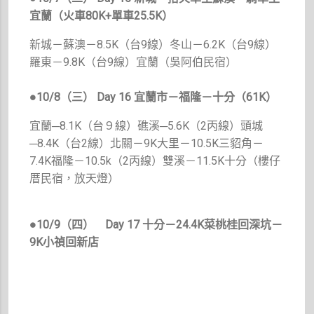
宜蘭（火車80K+單車25.5K）
新城－蘇澳－8.5K（台9線）冬山－6.2K（台9線）
羅東－9.8K（台9線）宜蘭（吳阿伯民宿）
●10/8（三） Day 16 宜蘭市－福隆－十分（61K）
宜蘭─8.1K（台９線）礁溪─5.6K（2丙線）頭城
─8.4K（台2線）北關－9K大里－10.5K三貂角－
7.4K福隆－10.5k（2丙線）雙溪－11.5K十分（樓仔
厝民宿，放天燈）
●
10/9（四） Day 17 十分－24.4K菜桃桂回深坑－
9K小禎回新店