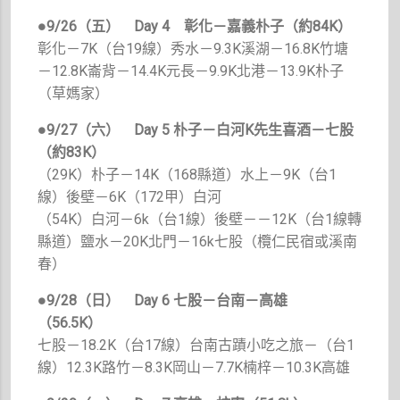
●
9/26
（五）
Day 4 彰化－嘉義朴子（約84K
）
彰化－7K（台19線）秀水－9.3K溪湖－16.8K竹塘
－12.8K崙背－14.4K元長－9.9K北港－13.9K朴子
（草媽家）
●9/27（六）
Day 5 朴子－白河K先生喜酒－七股
（約83K）
（29K）朴子－14K（168縣道）水上－9K（台1
線）後壁－6K（172甲）白河
（54K）白河－6k（台1線）後壁－－12K（台1線轉
縣道）鹽水－20K北門－16k七股（欖仁民宿或溪南
春）
●9/28（日）
Day 6 七股－台南－高雄
（56.5K
）
七股－18.2K（台17線）台南古蹟小吃之旅－（台1
線）12.3K路竹－8.3K岡山－7.7K楠梓－10.3K高雄