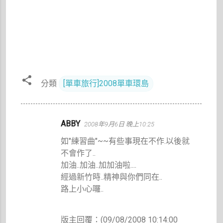
分類
[單車旅行]2008單車環島
留
ABBY
2008年9月6日 晚上10:25
言
如"練習曲"~~有些事現在不作.以後就
不會作了..
加油..加油..加加油啦....
經過新竹時..精神與你們同在..
路上小心囉..
版主回覆：(09/08/2008 10:14:00