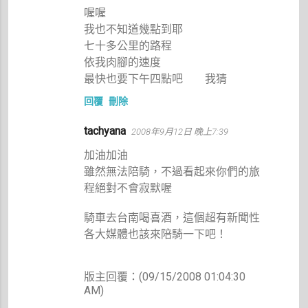
喔喔
我也不知道幾點到耶
七十多公里的路程
依我肉腳的速度
最快也要下午四點吧 我猜
回覆
刪除
tachyana
2008年9月12日 晚上7:39
加油加油
雖然無法陪騎，不過看起來你們的旅
程絕對不會寂默喔
騎車去台南喝喜酒，這個超有新聞性
各大媒體也該來陪騎一下吧！
版主回覆：(09/15/2008 01:04:30
AM)