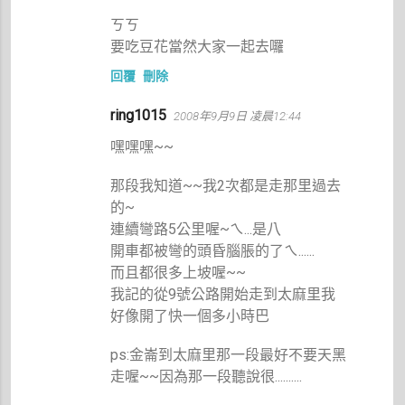
ㄎㄎ
要吃豆花當然大家一起去囉
回覆
刪除
ring1015
2008年9月9日 凌晨12:44
嘿嘿嘿~~
那段我知道~~我2次都是走那里過去
的~
連續彎路5公里喔~ㄟ...是八
開車都被彎的頭昏腦脹的了ㄟ......
而且都很多上坡喔~~
我記的從9號公路開始走到太麻里我
好像開了快一個多小時巴
ps:金崙到太麻里那一段最好不要天黑
走喔~~因為那一段聽說很..........