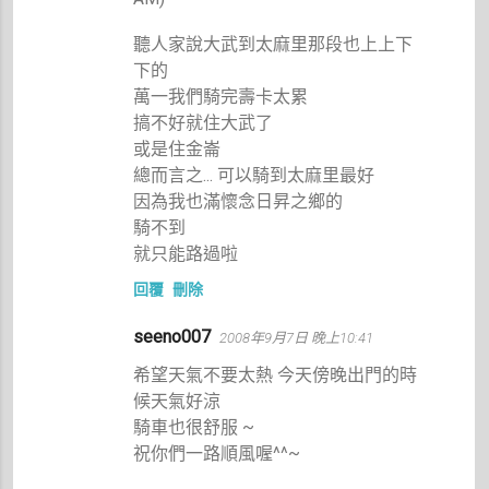
聽人家說大武到太麻里那段也上上下
下的
萬一我們騎完壽卡太累
搞不好就住大武了
或是住金崙
總而言之... 可以騎到太麻里最好
因為我也滿懷念日昇之鄉的
騎不到
就只能路過啦
回覆
刪除
seeno007
2008年9月7日 晚上10:41
希望天氣不要太熱 今天傍晚出門的時
候天氣好涼
騎車也很舒服 ~
祝你們一路順風喔^^~