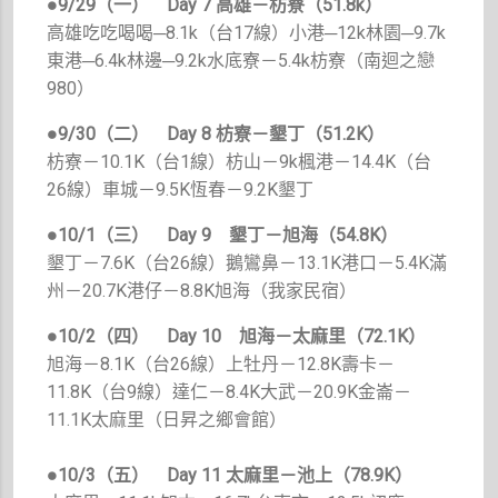
●9/29（一）
Day 7 高雄－枋寮（51.8k）
高雄吃吃喝喝─8.1k（台17線）小港─12k林園─9.7k
東港─6.4k林邊─9.2k水底寮－5.4k枋寮（南迴之戀
980）
●9/30（二）
Day 8 枋寮－墾丁（51.2K）
枋寮－10.1K（台1線）枋山－9k楓港－14.4K（台
26線）車城－9.5K恆春－9.2K墾丁
●10/1（三）
Day 9 墾丁－旭海（54.8K）
墾丁－7.6K（台26線）鵝鸞鼻－13.1K港口－5.4K滿
州－20.7K港仔－8.8K旭海（我家民宿）
●10/2（四）
Day 10 旭海－太麻里（72.1K）
旭海－8.1K（台26線）上牡丹－12.8K壽卡－
11.8K（台9線）達仁－8.4K大武－20.9K金崙－
11.1K太麻里（日昇之鄉會館）
●10/3（五）
Day 11 太麻里－池上（78.9K）