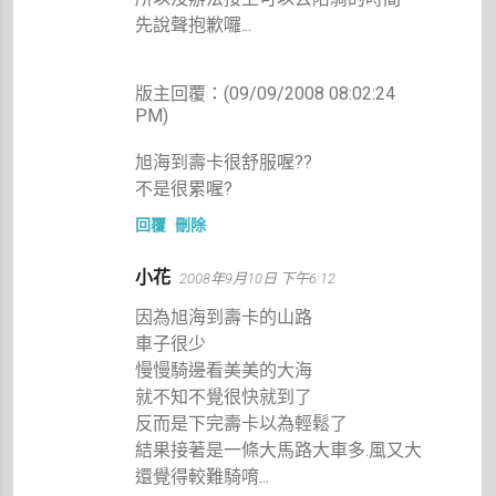
先說聲抱歉囉...
版主回覆：(09/09/2008 08:02:24
PM)
旭海到壽卡很舒服喔??
不是很累喔?
回覆
刪除
小花
2008年9月10日 下午6:12
因為旭海到壽卡的山路
車子很少
慢慢騎邊看美美的大海
就不知不覺很快就到了
反而是下完壽卡以為輕鬆了
結果接著是一條大馬路大車多.風又大
還覺得較難騎唷...