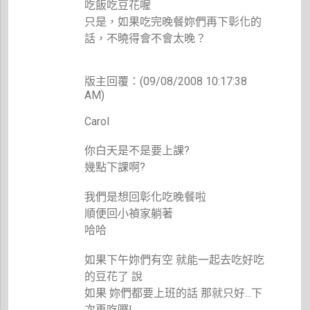
吃飯吃豆花喔
只是，如果吃完晚餐妳們再下彰化的
話，不曉得會不會太晚？
版主回覆：(09/08/2008 10:17:38
AM)
Carol
你白天是不是要上課?
幾點下課啊?
我們是想回彰化吃晚餐啦
順便回小禎家躺著
哈哈
如果下午妳們有空 就能一起去吃好吃
的豆花了 說
如果 妳們都要上班的話 那就只好...下
次再吃囉!