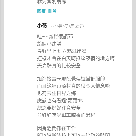
就另當別論囉
回覆
刪除
小花
2008年9月9日 上午11:11
哇~~感覺很讚耶
給個小建議
最好早上五.六點就出發
這樣才會在白天時抵達夜宿的地方唷
天亮騎真的比較安全
旭海接壽卡那段覺得還蠻舒服的
而且途經東源村真的很令人懷念唷
也有去住日昇之鄉
應該也有看過"頭頭"唷
總之要好好注意安全
並好好享受單車騎乘的過程
因為週間都在工作
所以沒辦法接上可以去陪騎的時間