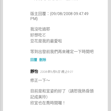
版主回覆：(09/08/2008 09:47:49
PM)
我沒吃過耶
好想吃ㄛ
豆花是我的最愛啦
等到出發前我們再來確定一下時間吧
回覆
刪除
靜怡
2008年9月8日 晚上9:01
修正一下～
目前是和宜姿約好了（請恕我熱昏頭
記成美玲）
欣宜也在喬時間囉！