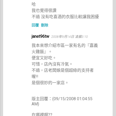
哈
我也覺得很讚
不過 沒有吃喜酒的衣服比較讓我困擾
回覆
刪除
janet96tw
2008年9月14日 凌晨3:10
我本來想介紹市區一家有名的『嘉義
火雞飯』。
便宜又好吃。
可惜，店內沒有冷氣。
不過，店老闆娘是個超綠的支持者
喔!!
是個很妙的一家店。
版主回覆：(09/15/2008 01:04:55
AM)
在哪裡啊??