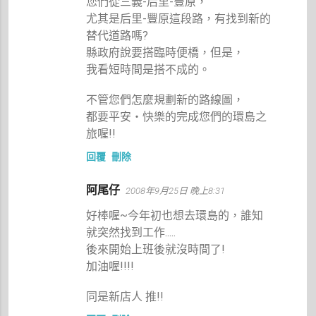
您們從三義-后里-豐原，
尤其是后里-豐原這段路，有找到新的
替代道路嗎?
縣政府說要搭臨時便橋，但是，
我看短時間是搭不成的。
不管您們怎麼規劃新的路線圖，
都要平安‧快樂的完成您們的環島之
旅喔!!
回覆
刪除
阿尾仔
2008年9月25日 晚上8:31
好棒喔~今年初也想去環島的，誰知
就突然找到工作.....
後來開始上班後就沒時間了!
加油喔!!!!
同是新店人 推!!