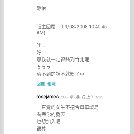
靜怡
版主回覆：(09/08/2008 10:40:45
AM)
哇....
好....
那我就一定得騎到竹北囉
ㄎㄎㄎ
騎不到的話不就糗了><
回覆
刪除
rosejames
2008年9月8日 上午10:33
一直覺的女生不適合單車環島
看完你的發表
也想加入喔..
很棒