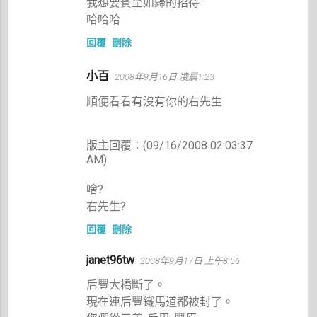
我想要賓至如歸的招待
哈哈哈
回覆
刪除
小百
2008年9月16日 凌晨1:23
順便看看有沒有你的右先生
版主回覆：(09/16/2008 02:03:37
AM)
啥?
右先生?
回覆
刪除
janet96tw
2008年9月17日 上午8:56
后豐大橋斷了。
現在連后豐鐵馬道都被封了。