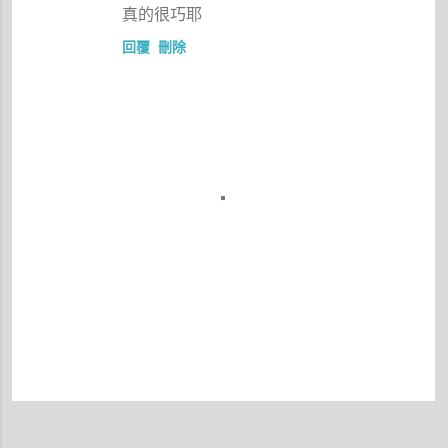
真的很巧耶
回覆
刪除
張
貼
留