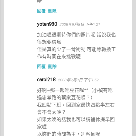
哈
回覆
刪除
yoten930
2008年9月8日 下午1:21
加油喔很期待你們的照片呢 話說我也
很想要環島
但是真的少了一骨衝勁 可能等轉換工
作有時間在來挑戰囉
回覆
刪除
carol218
2008年9月8日 下午1:52
好啊~那一起吃豆花喔^^（小禎有吃
過忠孝路的蔡家豆花嗎？）
我四點下班，回到家最快四點半左右
會不會太晚？
如果太晚的話我也可以請補休提早回
家喔
以妳們的時間為主，別客氣喔