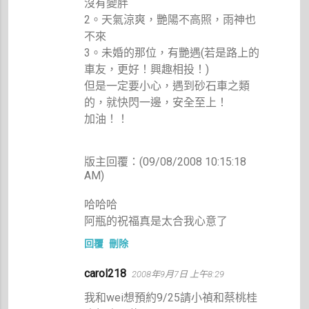
沒有變胖
2。天氣涼爽，艷陽不高照，雨神也
不來
3。未婚的那位，有艷遇(若是路上的
車友，更好！興趣相投！)
但是一定要小心，遇到砂石車之類
的，就快閃一邊，安全至上！
加油！！
版主回覆：(09/08/2008 10:15:18
AM)
哈哈哈
阿瓶的祝福真是太合我心意了
回覆
刪除
carol218
2008年9月7日 上午8:29
我和wei想預約9/25請小禎和蔡桃桂