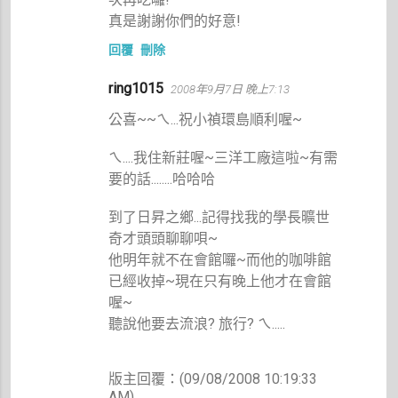
真是謝謝你們的好意!
回覆
刪除
ring1015
2008年9月7日 晚上7:13
公喜~~ㄟ...祝小禎環島順利喔~
ㄟ....我住新莊喔~三洋工廠這啦~有需
要的話........哈哈哈
到了日昇之鄉...記得找我的學長曠世
奇才頭頭聊聊唄~
他明年就不在會館囉~而他的咖啡館
已經收掉~現在只有晚上他才在會館
喔~
聽說他要去流浪? 旅行? ㄟ.....
版主回覆：(09/08/2008 10:19:33
AM)