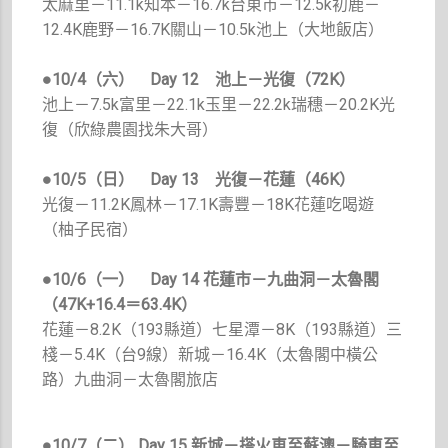
太麻里－11.1k知本－16.7k台東市－12.5k初鹿－
12.4K鹿野－16.7K關山－10.5k池上（大地飯店）
●10/4（六）
Day 12 池上－光復（72K）
池上－7.5k富里－22.1k玉里－22.2k瑞穗－20.2K光
復（欣綠農園找朱大哥）
●10/5（日）
Day 13 光復－花蓮（46K）
光復－11.2K鳳林－17.1K壽豐－18K花蓮吃喝遊
（柚子民宿）
●10/6（一）
Day 14 花蓮市－九曲洞－太魯閣
（47K+16.4＝63.4K）
花蓮－8.2K（193縣道）七星潭－8K（193縣道）三
棧－5.4K（台9線）新城－16.4K（太魯閣中橫公
路）九曲洞－太魯閣旅店
●10/7（二） Day 15 新城－搭火車至蘇澳－騎車至