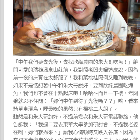
「中午我們要去光復，去找欣綠農園的朱大哥吃魚！」離
開可愛的瑞雄溫泉山莊前，我對簡老闆夫婦這麼說。因為
前一夜的床實在太舒服了！我和菜桃桂照例又睡到晚晚，
如果不是惦記著中午和朱大哥說好，要到欣綠農園吃烤
魚，我們也不會在十點起床吧！哈哈～而且一下樓，老闆
娘就忍不住問：「妳們中午到得了光復嗎？？」唉，看來
騎單車環島，睡最晚的果然只有楊桃二人組了。
雖然是和朱大哥約好，不過前幾次和朱大哥電話聯絡，他
告訴我：「我週二要去東華大學參加研討會，不過我老婆
在啊，妳們就過來。」讓我心情頓時又跌入谷底。因為，