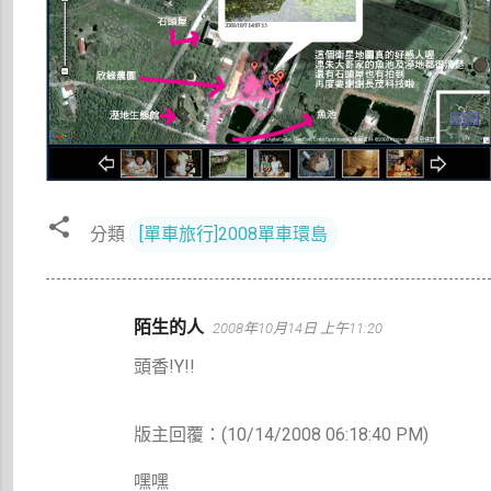
分類
[單車旅行]2008單車環島
留
陌生的人
2008年10月14日 上午11:20
言
頭香!Y!!
版主回覆：(10/14/2008 06:18:40 PM)
嘿嘿