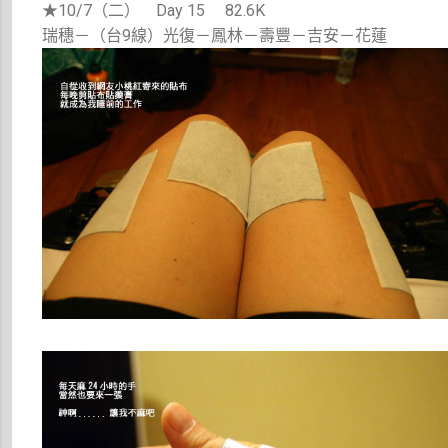
★10/7（二） Day 15 82.6K
瑞穗－（台9線）光復－鳳林－壽豐－吉安－花蓮