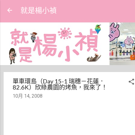
跳到主要內容
就是楊小禎
單車環島（Day 15-1 瑞穗－花蓮．
82.6K）欣綠農園的烤魚，我來了！
10月 14, 2008