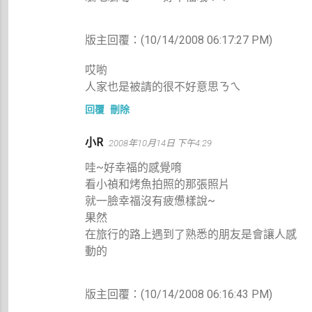
版主回覆：(10/14/2008 06:17:27 PM)
哎喲
人家也是被請的很不好意思ㄋㄟ
回覆
刪除
小R
2008年10月14日 下午4:29
哇~好幸福的感覺唷
看小禎和烤魚拍照的那張照片
就一臉幸福沒有疲憊樣說~
果然
在旅行的路上遇到了熟悉的朋友是會讓人感
動的
版主回覆：(10/14/2008 06:16:43 PM)