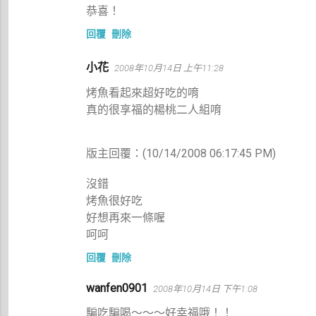
恭喜！
回覆
刪除
小花
2008年10月14日 上午11:28
烤魚看起來超好吃的唷
真的很享福的楊桃二人組唷
版主回覆：(10/14/2008 06:17:45 PM)
沒錯
烤魚很好吃
好想再來一條喔
呵呵
回覆
刪除
wanfen0901
2008年10月14日 下午1:08
騙吃騙喝～～～好幸福哦！！