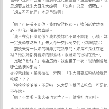
當初不走海岸公路，而選擇走花東縱谷，最主要原因，就
是想要去找朱大哥朱大嫂啊！「吃魚」只是一個藉口，
「想去看看他們」才是重點啊！
「啊？可是看不到你，我們會難過耶～」這句話雖然噁
心，但我可講得很真誠。
「我不在有什麼關係？我老婆妳也不是不認識！小禎，妳
一定要過來吃魚！」朱大哥千交代萬交代，還繼續說：
「前幾天有一個妳的粉絲打電話來問，妳是不是住在這
裡？她說她都有看妳的部落格，跟著妳的行程在走～」
「是喔？粉絲？」電話這頭，我重複了一次，很納悶會是
哪位熱情的網友？
掛掉電話後，菜桃桂在一旁問：「朱大哥要煮粉絲給我們
吃喔？？？」
「哈哈哈哈哈哈，不是啦！朱大哥叫我們去吃魚，可是他
不在說。」
「啊？不要啦～朱大哥也太忙了～」菜桃桂也大叫。