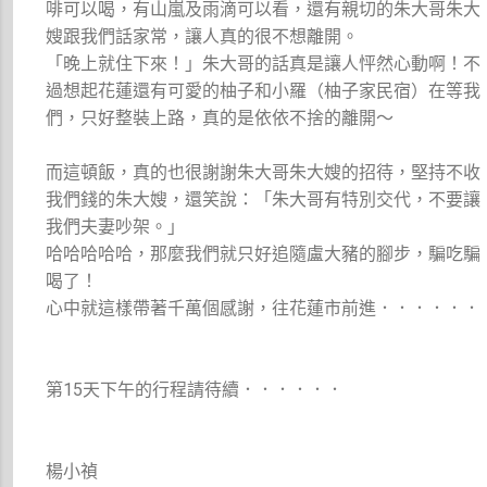
啡可以喝，有山嵐及雨滴可以看，還有親切的朱大哥朱大
嫂跟我們話家常，讓人真的很不想離開。
「晚上就住下來！」朱大哥的話真是讓人怦然心動啊！不
過想起花蓮還有可愛的柚子和小羅（柚子家民宿）在等我
們，只好整裝上路，真的是依依不捨的離開～
而這頓飯，真的也很謝謝朱大哥朱大嫂的招待，堅持不收
我們錢的朱大嫂，還笑說：「朱大哥有特別交代，不要讓
我們夫妻吵架。」
哈哈哈哈哈，那麼我們就只好追隨盧大豬的腳步，騙吃騙
喝了！
心中就這樣帶著千萬個感謝，往花蓮市前進．．．．．．
第15天下午的行程請待續．．．．．．
楊小禎