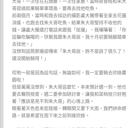
大哥，一次住在石頭屋，一次住家屋。當時就曾經和朱大
哥提過如果騎單車環島，要再去找他吃魚。
前兩個月，當時和我去採訪的攝影盧大豬帶著全家去花蓮
消遙，也跑去找朱大哥吃魚，結果朱大哥堅持不收他的
錢，讓盧大豬還打電話來跟我「炫燿」，我嚷嚷著：「你
這騙吃騙喝的，快幫我跟朱大哥說，我十月初要騎腳踏車
去找他。」
沒想到話筒那邊卻傳來「朱大哥說，妳不是說了很久了！
還沒開始騎呀！」
哎喲～就是因為這句話，無論如何，我一定要騎去欣綠農
園啦！
但是萬萬沒想到，朱大哥這麼忙，本來預計週一到，他也
要去醫院檢查，週二要參加研討會，讓我和菜桃桂只好抱
著「應該是見不到朱大哥」的心情上路。
眼看著天色愈來愈陰暗，轉眼間又要下大雨，我們拼命趕
路，就是希望在雨下來之前到達欣綠。