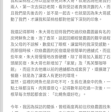
我和菜桃桂之所以這麼想見到朱大哥，就是因為他是我們
兩人，第一次去採訪老闆，看到受訪者真情流露的人，而
且我們是先後去的，並不是一起去。也就是因為朱大哥感
動了我們，才讓我和菜桃桂都對他留下深刻的印象。
我還記得那時，朱大哥在招待我們吃過欣綠農園最有名的
炭烤鮮魚之後，泡了壺茶，談起回鄉經營農園的艱辛過程
及父母的不諒解，數度紅了眼框，讓當時的我深受感動。
而那個時候，欣綠農園的民宿還是很簡單的通舖式，而這
些年來，朱大哥慢慢地改善硬體，除了哥哥加入蓋起了石
頭屋民宿，朱大哥也新增加了「家屋」及「馬芙壟咖啡
館」，而這次去他連以前的通舖都改成套房了，還擴建了
餐廳，就是為了讓客人有更好的環境。
當然，這裡的烤魚也是非吃不可，生長在湧泉中的魚，一
點土味都沒有，肉質還很Ｑ。記得數年前吃過一次後，一
根草每次想起都會說：「比鱒魚還好吃」。
今年，我因為採訪的關係，曾經兩度再前往欣綠農園找朱