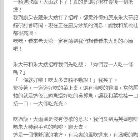
一騎進欣綠，大雨就下了！真的是還好搶在最後一刻抵
達！
我到廚房去跟朱大嫂打了招呼，卻意外得知原來朱大哥記
錯研討會時間、現在正在廚房炒菜的消息，讓我和菜桃桂
都很高興。
嘿嘿，看來老天爺一定有聽到我們想看看朱大哥的心願
吧！
朱大哥和朱大嫂招呼我們先吃飯：「妳們要一人吃一條
嗎？」
「一條就好啦！吃太多會騎不動說！」我笑了。
緊接著，一道道好吃的菜上桌，還有溫暖的雞湯，當然壓
軸的就是這條比鱒魚還好吃的吳郭魚，讓我和菜桃桂一口
接一口，一大條吃光光。
吃過飯，大雨還是沒有停歇的意思，我們又到馬芙壟咖啡
喝朱大嫂親手煮的咖啡、聊天去。
這是一個很舒服的地方，有涼爽的風吹進來，有溫暖的咖