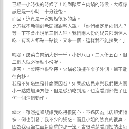
已經一小時後的時候了！吃到酸菜白肉鍋的時候，大概應
該已是一小時二十分鐘後。
而且，這真是一家規矩很多的店。
比方我不斷聽到老闆娘跟客人說，「你們確定是兩個人？
等一下不會出現第三個人吧。我們兩人份的鍋只限兩個人
吃，有客人都點一點後，又來一個，這樣我不能接受。」
嘿嘿，酸菜白肉鍋大份一千，小份八百，二人份五百，但
三個人就必須點小份喔。
還有，上菜時也很堅持，火鍋必須擺在桌子外側，還不能
往內移。
我是不知道這是什麼原因啦！如果說店員來幫我們把火關
小一點或加湯方便，但是從頭吃到尾，也沒看到他做了任
何一個這個動作。
總之，雖然這頓飯讓我吃得很開心，不過因為此店規矩特
多，倒也引發了我不少的疑惑。而且小姐的臉真的很臭，
因為我就坐在面對廚房的那一邊，會很清楚看到她端出每