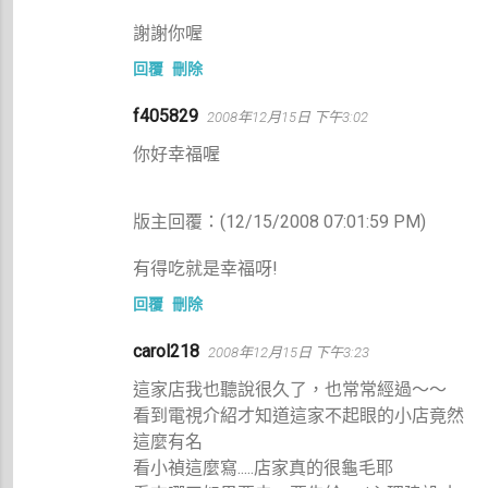
謝謝你喔
回覆
刪除
f405829
2008年12月15日 下午3:02
你好幸福喔
版主回覆：(12/15/2008 07:01:59 PM)
有得吃就是幸福呀!
回覆
刪除
carol218
2008年12月15日 下午3:23
這家店我也聽說很久了，也常常經過～～
看到電視介紹才知道這家不起眼的小店竟然
這麼有名
看小禎這麼寫.....店家真的很龜毛耶