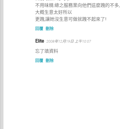
不用味精.總之服務業向他們這麼跩的不多,
大概生意太好所以
更跩,讓她沒生意可做就跩不起來了!
回覆
刪除
Elite
2008年12月19日 上午10:07
忘了填資料
回覆
刪除