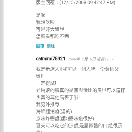
版主回覆：(12/15/2008 09:42:47 PM)
是喔
我想吃啦
可是好大盤說
怎麼看都吃不完
回覆
刪除
catmimi75921
2008年12月16日 凌晨12:59
我是新店人!!我可以一個人吃一份黃師父
雞!!
一定得試!
老扁娘的臉真的是無與倫比的臭!!!可以這樣
也真的算他厲害了啦!
我另外推荐
海鮮麵疙瘩(湯的)
京味炸醬麵(麵Q醬味道很好)
夏天可以吃它的涼麵,是屬微酸的口感,很清