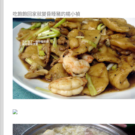
吃飽飽回家就變昏睡豬的楊小禎