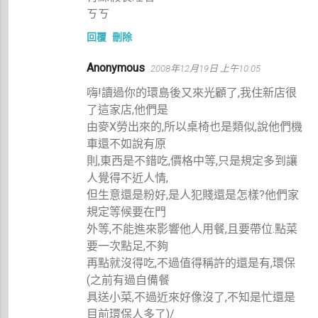
ㄎㄎ
回覆
刪除
Anonymous
2008年12月19日 上午10:05
嗨!讀過你的環島後又來光顧了,我住新店很
了這家店,他們是
由麥X勞出來的,所以桌椅也是類似,說他們機
車還不如說有原
則,東西是不錯吃,價格中等,只是規定多到讓
人覺得不近人情,
但生意還是粉好,是人犯賤還是怎樣?他們家
規定等候要在門
外等,不能進來影響他人用餐,且要帶位.點菜
要一次點足,不夠
再點就沒得吃,不過值得稱許的還是有,環保
(之前有過自備餐
具送小菜,不過近來好像沒了,不知是忙還是
目前環保人多了)/