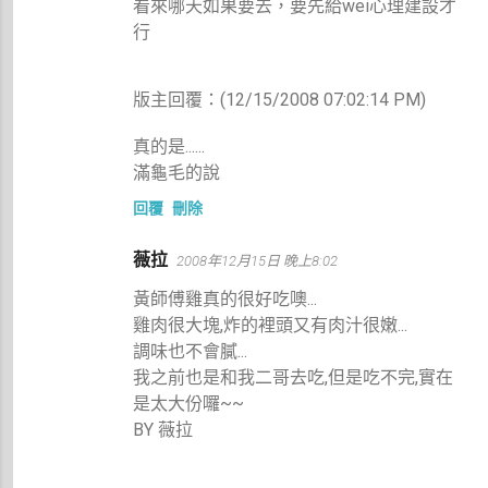
看來哪天如果要去，要先給wei心理建設才
行
版主回覆：(12/15/2008 07:02:14 PM)
真的是......
滿龜毛的說
回覆
刪除
薇拉
2008年12月15日 晚上8:02
黃師傅雞真的很好吃噢...
雞肉很大塊,炸的裡頭又有肉汁很嫩...
調味也不會膩...
我之前也是和我二哥去吃,但是吃不完,實在
是太大份囉~~
BY 薇拉