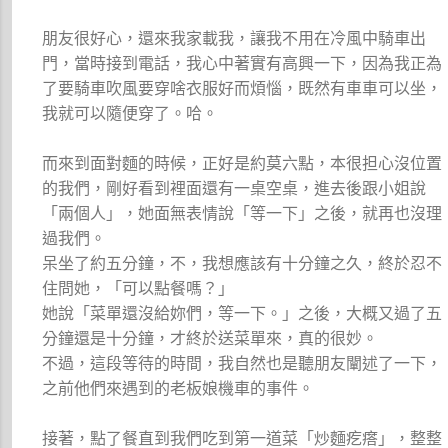
朋友很好心，還來我家載我，讓我不用在冷風中騎車出
門，當時接到電話，我心中著實有高興一下，因為我正為
了要騎車吹風要穿啥衣服好而煩惱，既然有車車可以坐，
我就可以隨便穿了。哈。
而來到面對麵的時候，正好是約莫六點，本很担心沒位置
的我們，剛好看到裡面還有一桌空桌，進去後跟小姐說
「兩個人」，她面無表情說「等一下」之後，就再也沒理
過我們。
呆坐了約五分鐘，不，我想應該有十分鐘之久，終於忍不
住問她，「可以點餐嗎？」
她說「菜單還沒給妳們，等一下。」之後，大概又過了五
分鐘還是十分鐘，才終於送菜單來，真的很妙。
不過，這段等待的時間，我自然也是聽朋友闡述了一下，
之前他們來遇到的老板娘機車的事件。
接著，點了餐直到我們吃到第一道菜「炒麵疙瘩」，整整