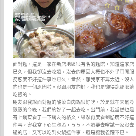
面對麵，這是一家在新店地區很有名的麵館，知道這家店
已久，但我卻沒去吃過，沒去的原因大概也不外乎耳聞服
務態度不好這件事也已久，當然，離我家不算太近、沒人
約也是一個原因啦。沒跟朋友約好，我也是懶得跑那麼遠
吃飯的。
朋友跟我說面對麵的酸菜白肉鍋很好吃，於是就在天氣冷
颼颼的今晚，我們約好了一起去吃。出門前，我當然也是
有上網查看了一下網友的格文，果然再度看到態度不好這
件事，害我當下心生忐忑，ㄎㄎ，不過要去嚐試一家沒去
過的店，又可以吃到火鍋這件事，還是讓我雀躍不已。