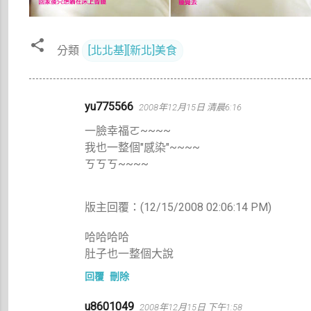
分類
[北北基][新北]美食
留
yu775566
2008年12月15日 清晨6:16
言
一臉幸福ㄛ~~~~
我也一整個"感染"~~~~
ㄎㄎㄎ~~~~
版主回覆：(12/15/2008 02:06:14 PM)
哈哈哈哈
肚子也一整個大說
回覆
刪除
u8601049
2008年12月15日 下午1:58