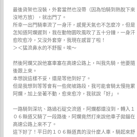
最後貨架也沒裝，外套當然也沒帶（因為怕騎到熱脫下來
沒地方放），就出門了。
所幸一出門騎車流了一身汗，感覺天氣也不怎麼冷，但是
怎知道阿爛遲到，我在動物園吹風吹了五十分鐘，一身汗
愈吹愈冷，又沒外套穿，我現在感冒了啦！
＞＜猛流鼻水的不舒服。唉～
然後阿爛又說他塞車塞在高速公路上，叫我先騎，他要隨
後跟上來。
本想說這樣不妥，還是等他到好了。
但是我想到等等會有一些爬坡路段，我可能會騎太慢拖累
阿爛，加上坐著不動，愈來愈冷，我就說「好」。
一路騎到深坑、路過石碇交流道，阿爛都還沒到，轉入１
０６縣道又騎了一段路後，阿爛竟然打來說他車子拋錨在
高速公路上來不了。
這下好了！平日的１０６縣道真的沒什麼人車，騎起來舒