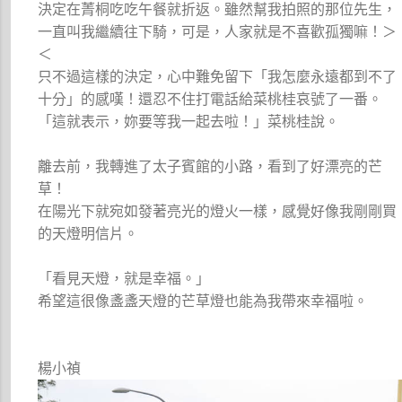
決定在菁桐吃吃午餐就折返。雖然幫我拍照的那位先生，
一直叫我繼續往下騎，可是，人家就是不喜歡孤獨嘛！＞
＜
只不過這樣的決定，心中難免留下「我怎麼永遠都到不了
十分」的感嘆！還忍不住打電話給菜桃桂哀號了一番。
「這就表示，妳要等我一起去啦！」菜桃桂說。
離去前，我轉進了太子賓館的小路，看到了好漂亮的芒
草！
在陽光下就宛如發著亮光的燈火一樣，感覺好像我剛剛買
的天燈明信片。
「看見天燈，就是幸福。」
希望這很像盞盞天燈的芒草燈也能為我帶來幸福啦。
楊小禎