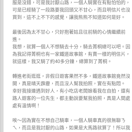
服是沒錯，可是我討厭山路，一個人騎實在有點怕怕的，
可是已經騎了一段路要我回頭又不甘心，而且明信片也沒
買到，這不上不下的感覺，讓我熊熊不知道如何是好。
最後因為太不甘心，只好抱著姑且往前騎的心情繼續前
進。
我想，就算一個人不想騎去十分，騎去菁桐總可以吧。因
為我記得菁桐也有一家鐵道故事館，有賣一樣的明信片，
就這樣，我又騎了約40多分鐘，總算到了菁桐。
轉進老街逛逛，非假日遊客果然不多，鐵道故事館竟然沒
開，真是晴天霹靂，而且沒人幫我拍照，實在有點悶。
幸好我接連遇到好人，有小吃店老闆娘看我在自拍，還有
路人遊客的一位先生，都主動說要幫我拍照，真是人間處
處有溫情啊！
唉～因為實在不想自己騎車，一個人騎車真的很無聊ㄋ
ㄟ，而且是我討厭的山路，如果是大馬路就算了！所以我