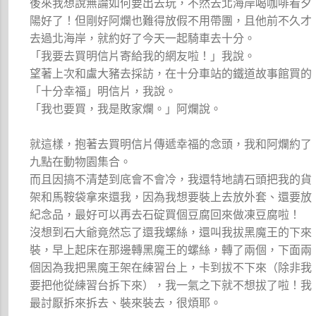
後來我想說無論如何要出去玩，不然去北海岸喝咖啡看夕
陽好了！但剛好阿爛也難得放假不用帶團，且他前不久才
去過北海岸，就約好了今天一起騎車去十分。
「我要去買明信片寄給我的網友啦！」我說。
望著上次和盧大豬去採訪，在十分車站的鐵道故事館買的
「十分幸福」明信片，我說。
「我也要買，我是敗家爛。」阿爛說。
就這樣，抱著去買明信片傳遞幸福的念頭，我和阿爛約了
九點在動物園集合。
而且因搞不清楚到底會不會冷，我還特地請石頭把我的貨
架和馬鞍袋拿來還我，因為我想要裝上去放外套、還要放
紀念品，最好可以再去石碇買個豆腐回來做凍豆腐啦！
沒想到石大爺竟然忘了還我螺絲，還叫我拔黑魔王的下來
裝，早上起床在那邊轉黑魔王的螺絲，轉了兩個，下面兩
個因為我把黑魔王架在練習台上，卡到拔不下來（除非我
要把他從練習台拆下來），我一氣之下就不想拔了啦！我
最討厭拆來拆去、裝來裝去，很煩耶。