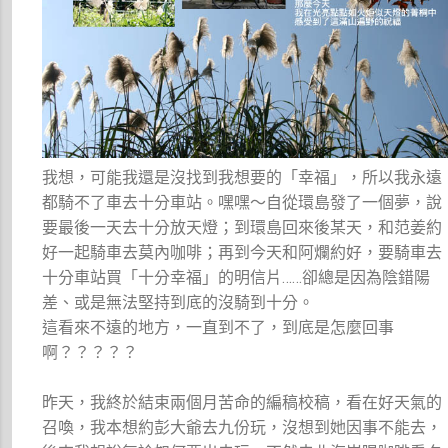
我想，可能我還是沒找到我想要的「幸福」，所以我永遠
都騎不了車去十分車站。嘿嘿～自從環島發了一個夢，說
要最後一天去十分放天燈；到環島回來後某天，和范姜約
好一起騎車去莫內咖啡；再到今天和阿爛約好，要騎車去
十分車站買「十分幸福」的明信片……卻總是因為陰錯陽
差、或是無法堅持到底的沒騎到十分。
這看來不遠的地方，一直到不了，到底是怎麼回事
啊？？？？？
昨天，我終於結束兩個月苦命的編稿校稿，看在好天氣的
召喚，我本想約彭大爺去九份玩，沒想到她因事不能去，